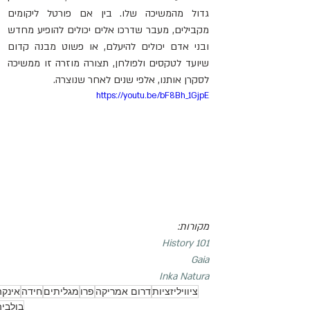
גדול מהמשיכה שלו. בין אם פורטל ליקומים 
מקבילים, מעבר שדרכו אלים יכולים להופיע מחדש 
ובני אדם יכולים להיעלם, או פשוט מבנה קדום 
שיועד לטקסים ולפולחן, תצורה מוזרה זו ממשיכה 
לסקרן אותנו, אלפי שנים לאחר שנוצרה.
https://youtu.be/bF8Bh_1GjpE
מקורות:
History 101
Gaia
Inka Natura
ציוויליזציות
דרום אמריקה
פרו
מגליתים
חידה
אינקה
בולביה