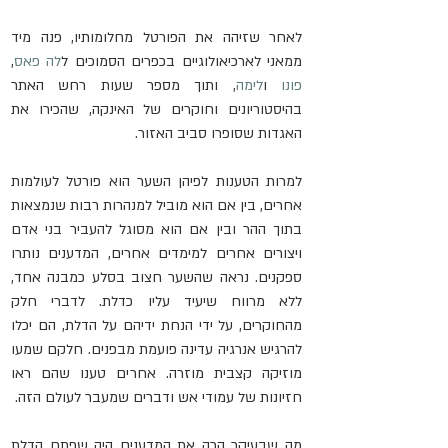
לאחר שזיהה את הפורטל מחלומותיו, פנה מיד 
ממאני לארכיאולוגיים בכפרים הסמוכים ל
לה פאס
, 
פונו
 ו
לימה
, ותוך מספר שעות רחש האתר 
בהיסטוריונים וחוקרים של האינקה, שהכירו את 
האגדות שסופרו סביב האזור.
למרות הטענות לפיהן השער הוא פורטל לעולמות 
אחרים, בין אם הוא מוביל למנהרות רבות שנמצאות 
בתוך ההר ובין אם הוא מסוגל להעביר בני אדם 
ויצורים אחרים למימדים אחרים, המדענים נותרו 
ספקנים. נראה שהשער חצוב בסלע כמבנה אחד, 
ללא מרווח שיעיד עליו כדלת. לדברי חלק 
מהחוקרים, על ידי הנחת ידיהם על הדלת, הם יכלו 
להרגיש אנרגיה עדינה פועמת מבפנים. חלקם שמעו 
מוזיקה קצבית מוזרה. אחרים טענו שהם ראו 
חזיונות של עמודי אש ודברים שמעבר לעולם הזה.
מה שבעיקר הכה את המדענים היה שפתח הדלת 