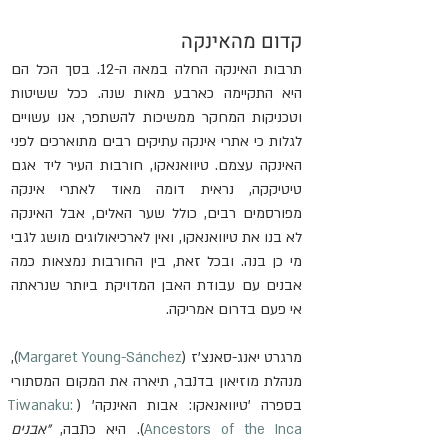
קדום מהאינקה
תרבות האינקה החלה במאה ה-12. בסך הכל הם 
היא התקיימה כארבע מאות שנה. ככל ששיטות 
וטכניקות המחקר ממשיכות להשתפר, אנו עשויים 
לגלות כי אתרי אינקה עתיקים רבים מתוארכים לפני 
האינקה עצמם. טיוואנאקו, חורבות העיר ליד אגם 
טיטיקקה, נראית דומה מאוד לאתרי אינקה 
מפורסמים רבים, כולל שער האלים, אבל האינקה 
לא בנו את טיוואנאקו, ואין לארכיאולוגים מושג לגבי 
מי כן בנה. ובכל זאת, בין החורבות נמצאות כמה 
אבנים עם עבודת האבן המדויקת ביותר שנראתה 
אי פעם בדרום אמריקה.
מרגרט יאנג-סאנצ'ז (
Margaret Young-Sánchez
)
, 
מנהלת מוזיאון בדנבר, תיארה את המקום המסתורי 
בספרה 'טיוואנאקו: אבות האינקה' (
Tiwanaku: 
Ancestors of the Inca
). היא כתבה, 
"אבנים 