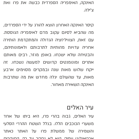
האינקה, האימפריה הספרדית כבשה את פרו ואת 
צ'ילה.
קיסר האינקה האחרון הוצא להורג על ידי הספרדים, 
מה שהביא לסיום עקוב מדם לאימפריה הגוססת. 
עם זאת, הצוויליזציה הגדולה והמתקדמת הותירה 
אחריה עדויות מהותיות לתרבותם ולאמונותיהם, 
והבטיחה שלא ישכחו. באופן מוזר, רבים מאותם 
אתרים ומונומנטים קדושים למעשה נשכחו. זה 
ייקח שלוש מאות שנה ובמקרים מסוימים ארבע 
מאות, עד שהעולם יגלה מחדש את מה שתרבות 
האינקה השאירה מאחור.
עיר האלים
עיר האלים, גבוה בהרי פרו, היא ביתו של אחד 
משערי הכוכבים הללו. בגלל השטח ההררי הסלעי 
והשמירה של ממשלת פרו על האתר כאתר 
ארכיאולוגי עתיק, הוא לא נחקר עד כה. החוקרים 