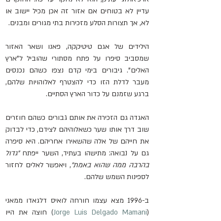
עדיין לא בטוחים אם אזור זה אכן מכיל יישוב או 
לא, אך תצורות הסלע מזכירות בתי מגורים ומבנים.
הילידים של אגם טיטיקקה, פאנו ושאר האזור 
שמסביב סיפרו על פתח מסתורי שהוביל ל"ארץ 
האלים". גיבורים בימי קדם נצפו כשהם נכנסים 
מעבר לדלת הזו כדי להצטרף לאלוהויות שלהם, 
ברגע שזמנם על כדור הארץ הסתיים.
האגדה גם הזכירה את אותם גבורים כשהם חוזרים 
שוב דרך אותו שער כשאלוהיהם לצידם, כדי לבדוק 
את חייהם של אלה שהשאירו אחריהם. היא סיפרה 
גם על נבואה: מתישהו בעתיד, השער ייפתח 
"גדול 
בהרבה ממה שהוא באמת"
, ויאפשר לאלים לחזור 
לספינות השמש שלהם.
ב-1996 מצא עצמו חורחה לואיס דלגאדו ממאני 
(
Jorge Luis Delgado Mamani
)
 חוצה את הייו 