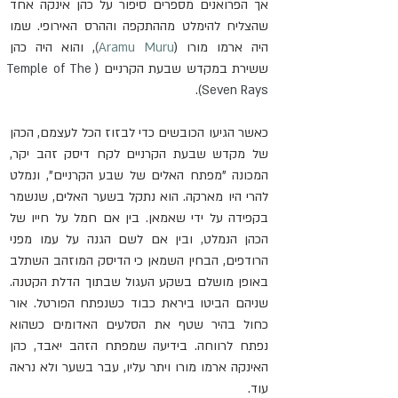
אך הפרואנים מספרים סיפור על כהן אינקה אחד 
שהצליח להימלט מההתקפה וההרס האירופי. שמו 
היה ארמו מורו (
Aramu Muru
)
, והוא היה כהן 
ששירת במקדש שבעת הקרניים (
Temple of The 
.
Seven Rays)
כאשר הגיעו הכובשים כדי לבזוז הכל לעצמם, הכהן 
של מקדש שבעת הקרניים לקח דיסק זהב יקר, 
המכונה "מפתח האלים של שבע הקרניים", ונמלט 
להרי היו מארקה. הוא נתקל בשער האלים, שנשמר 
בקפידה על ידי שאמאן. בין אם חמל על חייו של 
הכהן הנמלט, ובין אם לשם הגנה על עמו מפני 
הרודפים, הבחין השמאן כי הדיסק המוזהב השתלב 
באופן מושלם בשקע העגול שבתוך הדלת הקטנה. 
שניהם הביטו ביראת כבוד כשנפתח הפורטל. אור 
כחול בהיר שטף את הסלעים האדומים כשהוא 
נפתח לרווחה. בידיעה שמפתח הזהב יאבד, כהן 
האינקה ארמו מורו ויתר עליו, עבר בשער ולא נראה 
עוד.