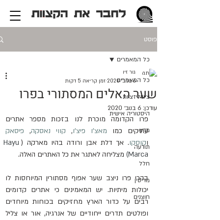
פוסט
כל המאמרים
גור זיו
כל המאמרים
6 בנוב׳ 2020
זמן קריאה 5 דקות
שער האלים המסתורי בפרו
ציוויליזציות
עודכן:
6 בנוב׳ 2020
היסטוריה אישית
פרו הקדומה מוכרת לנו בזכות מספר אתרים 
מדע
עתיקים כמו 
מאצ'ו פיצ'ו
, 
קווי נאסקה
, 
פיסאק
ו
קוסקו
. אך דלת אבן ורודה בהיו מארקה (
Hayu 
תודעה
Marca)
 מצליחה לאתגר את כל האתרים האלה. 
חלל
בהרי פרו ניצב שער אפוף מסתורין המיוחסות לו 
מדיסין
יכולות מיתיות. יש המאמינים כי אתרים קדומים 
חוצנים
רבים על כדור הארץ מחזיקים בכוחות מיוחדים 
ופולטים תדרים ייחודיים של אנרגיה, אור או צליל 