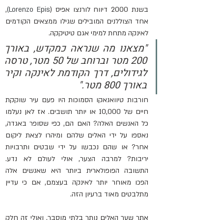
בשנת 2000 דיווח לורנצו אפיס (
Lorenzo Epis)
, 
אחד הצוללנים המובילים שגילו ממצאים הקודמים 
לאינקה מתחת למימי אגם טיטיקקה. 
"מצאנו מה שנראה כמקדש, באורך 
200 מטר וברוחב של 50 מטר, טרסה 
לגידולים, דרך הקודמת לאינקה וקיר 
באורך 800 מטר."
חורבות טיוואנאקו הסמוכות היו פעם עיר שוקקת 
חיים של 10,000 או יותר תושבים. אז לאן נעלמו 
כל האנשים האלה? האם הם, כפי שסופר באגדה, 
נאספו על ידי האלים שלהם ומיהרו לצאת ליקום 
אחר? או שהם נכבשו על ידי שבטים ותרבויות 
יריבות? למרבה הצער, אולי לעולם לא נדע. 
התשובה הפופולארית ביותר היא שאנשים אלה 
הפכו מאוחר יותר לאינקה בעצמם, אם כי עדיין 
מתלבטים מאוד ברעיון הזה.
אתר שער האלים נותר בלתי מוסבר, ואולי זה חלק 