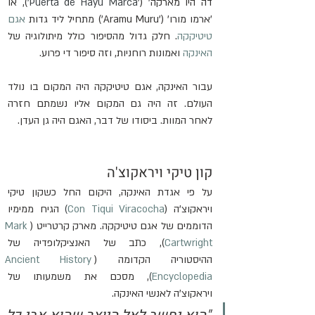
דה היו מארקה' ('
Puerta de Hayu Marca'
), או 
'ארמו מורו' ('Aramu Muru') מתחיל ליד גדות 
אגם 
טיטיקקה
. חלק גדול מהסיפור כולל מיתולוגיה של 
האינקה
 ואמונות רוחניות, וזה סיפור די פרוע.
עבור האינקה, אגם טיטיקקה היה המקום בו נולד 
העולם. זה היה גם המקום אליו נשמתם חזרה 
לאחר המוות. ביסודו של דבר, האגם היה גן העדן.
קון טיקי ויראקוצ'ה
על פי אגדת האינקה, היקום החל כשקון טיקי 
ויראקוצ'ה (
Con Tiqui Viracocha
)
 הגיח ממימיו 
הדוממים של אגם טיטיקקה. מארק קרטרייט (
Mark 
Cartwright
), כתב של האנציקלופדיה של 
ההיסטוריה הקדומה (
Ancient History 
Encyclopedia
)
, מסכם את משמעותו של 
ויראקוצ'ה לאנשי האינקה.