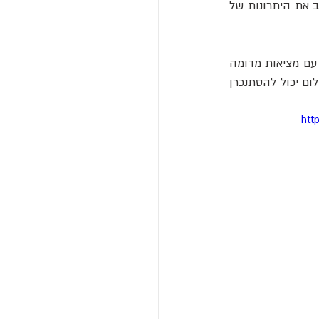
למרות ההיקף המצומצם של המחקר, החוקרים מסכמים כי תוצאותיהם "מדגישות דרך להרחיב את היתרונות של 
"מחקר זה פותח את הדלת למחקרים עתידיים שיבחנו את המידה שבה חלימה צלולה בשילוב עם מציאות מדומה 
יכולה להועיל לרווחה פסיכולוגית", הם כותבים. "בפרט, אנו צופים דרכים רבות שבהן תוכן החלום יכול להסתנכרן 
htt