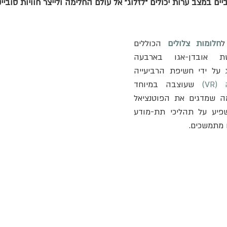
ל
חלומות צלולים
 הכוללים 
רגשות חמלה ותחושת אובדן-אגו בארבעה 
משתתפים. ההישג הושג על ידי חשיפת הרביעייה 
VR)
 שעוצבה במיוחד 
בשעות שלפני השינה, מה שמדגים את הפוטנציאל 
של מציאות מדומה להשפיע על תהליכי תת-מודע 
ם מתמשכים.