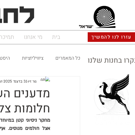
ישראל
בית
מי אנחנו
תמיכה
עזרו לנו להמשיך
כל המאמרים
ציוויליזציות
היסטו
קרו בחנות שלנו
גור זיו
31 בדצמ׳ 2025
זמן
מדענים הש
חלומות צל