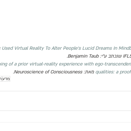
s Used Virtual Reality To Alter People’s Lucid Dreams In Mind
IFL
 שנכתב ע"י: 
Benjamin Taub
.
ng of a prior virtual-reality experience with ego-transcenden
qualities: a pro
מאת: 
Neuroscience of Consciousness
.
מדע
ת