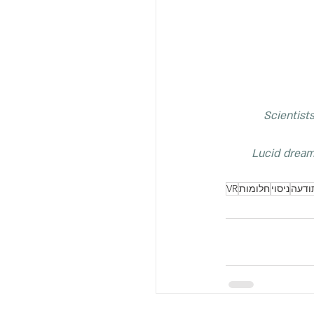
Scientist
Lucid dreami
ודעה
ניסוי
חלומות
VR