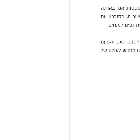
מחקרים קודמים הראו שתוכנות מציאות מדומה דומות יכולות לעורר חוויות מיסטיות והתמוססות-אגו באותה 
מידה כמו סמים פסיכדליים. במקרה של "ריפל", המשתמשים ראו את עצמם ככדור אור זוהר אשר נע בסנכרון עם 
תתפים למנחים.
לאחר היכרות ראשונית עם החוויה, המתנדבים התבקשו לחזור למעבדה שבוע לאחר מכן לסבב שני, והפעם 
להביא את הפיג'מות שלהם. שלוש שעות לפני השינה, משקפי ה-VR הופעלו והמשתתפים נכנסו מחדש לעולם של 