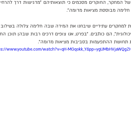
חלימה מבוססת מציאות מדומה".
 תחושת ההתפעמות בסביבות מציאות מדומה".
ps://www.youtube.com/watch?v=qH-MGqokk_Y&pp=ygUMbHVjaWQgZH