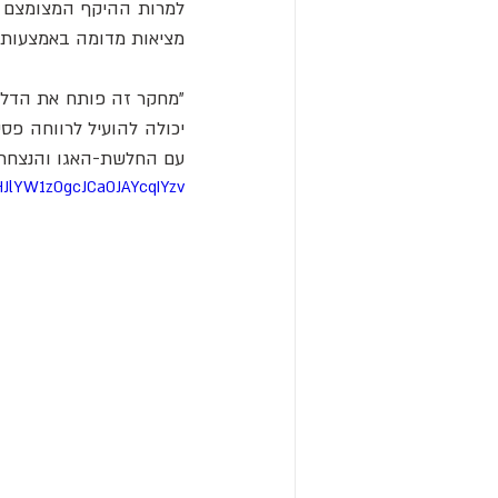
מציאות מדומה באמצעות 
עם החלשת-האגו והנצחת
JlYW1z0gcJCa0JAYcqIYzv