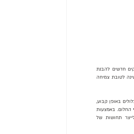
"על ידי גישור בין העולמות של מצבי ערות וירטואליים ומצבי חלימה, מחקר זה פותח אפיקים חדשים להבנת 
 (אימרסיביות) וטכנולוגיות להנדסת שינה לטובת צמיחה 
כדי לערוך את הניסוי הייחודי שלהם, הצוות גייס ארבעה אנשים שטענו כי הם חווים חלומות צלולים באופן קבוע, 
שבהם אדם ישן הופך מודע לכך שהוא חולם ולעיתים קרובות יכול לשלוט במרכיבים של נוף החלום. באמצעות 
משקפי מציאות מדומה, המשתתפים הוצגו לתוכנה בשם "ריפל" (Ripple), שמטרתה לייצר תחושות של 