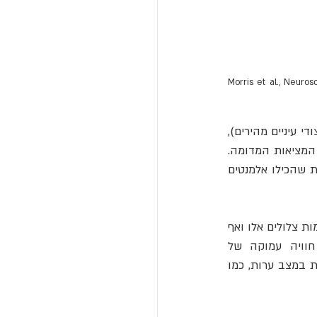
ים" של המשתתפים מתמזגים עם אלו של משתמשים אחרים / Morris et al., Neuroscience of 
 (שנת ריצודי עיניים מהירים), 
החוקרים השמיעו בשקט צלילים מתוך "ריפל" בניסיון לעורר חלומות צלולים הדומים לחוויית המציאות המדומה. 
"שלושה משתתפים חוו חלומות צלולים על 'ריפל' באותו לילה, וכל הארבעה דיווחו על חלומות שהכילו אלמנטים 
ראיונות מעקב אישרו לאחר מכן שההשפעות הרגשיות והפסיכולוגיות של "ריפל" שוחזרו בחלומות צלולים אלו ואף 
זלגו לחיים במצב ערות. לדוגמה, מחברי המחקר מסבירים כי "משתתף 4 דיווח על חוויה עמוקה של 
חיבוריות-הדדית והתמוססות-אגו", בעוד ש"משתתפים 2 ו-3 דיווחו על תפיסה חושית מוגברת במצב ערות, כמו 