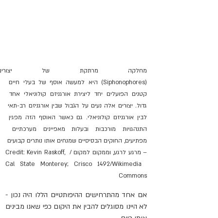
מחלקה מרתקת של יצורים ב
(Siphonophores) היא למעשה אוסף של בעלי חיים 
קטנים הפועלים יחד ליצירת אורגניזם קולוניאלי אחד 
גדול. יצורים אלה נעים על הגבול שבין אורגניזם רב-תאי 
לבין אורגניזם קולוניאלי. גם כאשר האוסף הזה מפגין 
התנהגויות מורכבות ובעלות מאפיינים מערכתיים 
מפתיעים, החוקים הבסיסיים שמנחים אותו נותרים קבועים 
– מרגע לרגע, וממקום למקום / Credit: Kevin Raskoff, 
Cal State Monterey; Crisco 1492/Wikimedia 
Commons
אם אחד מהתרחישים ההיפותטיים הללו היה נכון - 
לא היינו מסוגלים להבין את היקום כפי שאנו מבינים 