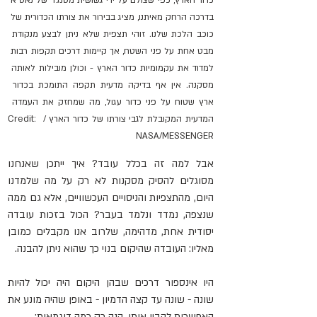
כדור הארץ, כפי שצולם על ידי גשושית מסנג'ר של נאס"א 
בדרכה הרחק מאיתנו, מציג בבירור את צורתו הכדורית של 
כוכב הלכת שלנו. זוהי תצפית שלא ניתן לבצע מנקודת 
מבט אחת על פני השטח, אך קיימות דרכים תקפות רבות 
למדוד את עקמומיות כדור הארץ - וכולן מובילות לאותה 
מסקנה. אין אף בדיקה מדעית תקפה התומכת בכדור 
ארץ שטוח על פני כדור עגול, מה שמחזק את העמדה 
המדעית המקובלת לגבי צורתו של כדור הארץ / Credit: 
NASA/MESSENGER
אבל למה זה בכלל עובד? איך ייתכן שאנחנו 
מסוגלים להסיק מסקנות לא רק על מה שלמדנו 
היום, מהתצפיות והניסויים העכשוויים, אלא גם ממה 
שנצפה, נמדד ונלמד בעבר? הכול בזכות עובדה 
יסודית אחת, מדהימה, שלרוב אנו מקבלים כמובן 
מאליו: העובדה שהיקום בנוי כך שהוא ניתן להבנה.
היו אינספור דרכים שבהן היקום היה יכול להיות 
שונה - שונה עד קצה הדמיון - באופן שהיה מונע את 
האפשרות להבין אותו. הנה רק כמה דוגמאות: