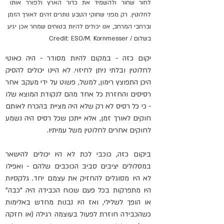
לחור שחור ולהשמיד את כדור הארץ ולפורר אותו 
לחלוטין. רק מפני שחוקי הטבע נותרים זהים לאורך הזמן 
וברחבי המרחב, אנו יכולים להיות בטוחים שמחר אכן יגיע 
בשלום / Credit: ESO/M. Kornmesser
יקום כזה - במקום להיות מסודר - היה כאוטי 
לחלוטין ובלתי ניתן לחיזוי. לא היינו יכולים להסיק 
היכן התפוצץ רימון, למשל, פשוט על ידי מעקב אחר 
רסיסים והחזרת כל אחד מהם לנקודת המוצא שלו 
- כי כל רסיס לא רק שלא היה מציית בהכרח לאותם 
חוקים לאורך זמן, אלא ייתכן שכל רסיס היה נשמע 
לחוקים אחרים לחלוטין משל עמיתיו.
ביקום כזה, כוכבי לכת לא היו יכולים להישאר 
במסלולים יציבים סביב הכוכבים שלהם - ואפילו 
לא היו מסוגלים להחזיק את עצמם יחד. גלקסיות 
היו מתפרקות בכל פעם שכוח הכבידה היה "כבה" 
או הופך לשלילי, ואז היו נבנות מחדש באלימות 
כשהכבידה חוזרת לפעול בעוצמה רגילה (או חזקה 