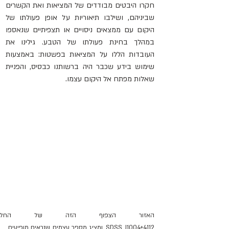
חקרו היבטים מבודדים של המציאות ואת הקשרים 
שביניהם, ושילבו תיאוריות על אופן פעולתו של 
היקום עם ממצאים ניסויים או תצפיתיים שנאספו 
במהלך בחינת פעולתו של הטבע. גילינו את 
העובדות הללו על המציאות בפשטות: באמצעות 
שימוש בידע שכבר היה ברשותנו כבסיס, והפניית 
שאלות מפתח אל היקום עצמו.
האזור הצפוף הזה של החלל מ
SDSS J1004+4112, ומציג מספר עצמים שנראים מופיעים 