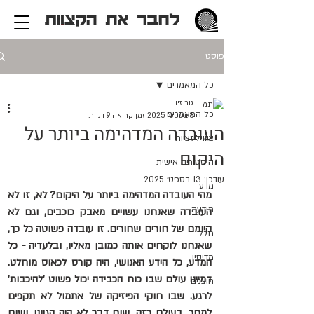
פוסט
כל המאמרים
גור זיו
כל המאמרים
8 בספט׳ 2025
זמן קריאה 9 דקות
העובדה המדהימה ביותר על
ציוויליזציות
היקום
היסטוריה אישית
עודכן:
13 בספט׳ 2025
מדע
מהי העובדה המדהימה ביותר על היקום? לא, זו לא 
תודעה
העובדה שאנחנו עשויים מאבק כוכבים, וגם לא 
קיומם של חורים שחורים. זו עובדה פשוטה כל כך, 
חלל
שאנחנו לוקחים אותה כמובן מאליו, ובלעדיה - כל 
מדיסין
המדע, כל הידע האנושי, היה קורס לכאוס מוחלט. 
דמיינו עולם שבו כוח הכבידה יכול פשוט 'להיכבות' 
חוצנים
לרגע. שבו חוקי הפיזיקה של אתמול לא תקפים 
למחר. בעולם כזה, שום דבר לא היה הגיוני, ושום 