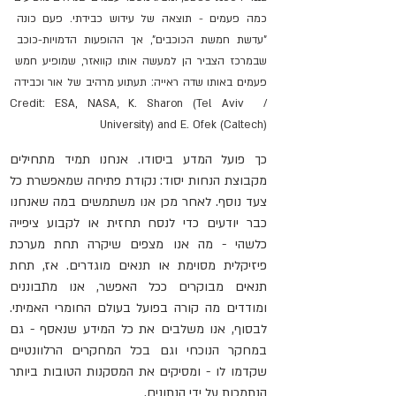
כמה פעמים - תוצאה של עידוש כבידתי. פעם כונה 
"עדשת חמשת הכוכבים", אך ההופעות הדמויות-כוכב 
שבמרכז הצביר הן למעשה אותו קוואזר, שמופיע חמש 
פעמים באותו שדה ראייה: תעתוע מרהיב של אור וכבידה 
/ Credit: ESA, NASA, K. Sharon (Tel Aviv 
University) and E. Ofek (Caltech)
כך פועל המדע ביסודו. אנחנו תמיד מתחילים 
מקבוצת הנחות יסוד: נקודת פתיחה שמאפשרת כל 
צעד נוסף. לאחר מכן אנו משתמשים במה שאנחנו 
כבר יודעים כדי לנסח תחזית או לקבוע ציפייה 
כלשהי - מה אנו מצפים שיקרה תחת מערכת 
פיזיקלית מסוימת או תנאים מוגדרים. אז, תחת 
תנאים מבוקרים ככל האפשר, אנו מתבוננים 
ומודדים מה קורה בפועל בעולם החומרי האמיתי. 
לבסוף, אנו משלבים את כל המידע שנאסף - גם 
במחקר הנוכחי וגם בכל המחקרים הרלוונטיים 
שקדמו לו - ומסיקים את המסקנות הטובות ביותר 
הנתמכות על ידי הנתונים.