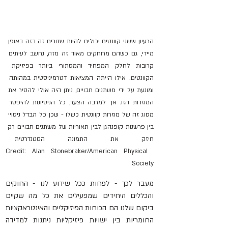
הרעיון ששני קוונטים יכולים להיות שזורים זה בזה באופן 
מיידי, גם כשהם מרוחקים מאוד זה מזה, נחשב לעיתים 
קרובות לחלק המפחיד והמסתורי ביותר בפיזיקת 
הקוונטים. אילו הייתה המציאות דטרמיניסטית במהותה 
ומונעת על ידי משתנים חבויים, ניתן היה אולי להסיר את 
המוזרות הזו. אך למרבה הצער, כל הניסיונות להיפטר 
מסוג זה של מוזרות קוונטית כשלו - שכן כל הבדל ניסויי 
בין פרשנות קופנהגן לבין תאוריות של משתנים חבויים רק 
חיזק את התמונה הסטנדרטית 
Credit: Alan Stonebraker/American Physical 
Society
מעבר לכך - לפחות ככל שידוע לנו - החוקים 
והכללים היחידים שמפעילים את כל מה שקיים 
ביקום שלנו הם הכוחות הפיזיקליים והאינטראקציות 
החומריות בין ישויות פיזיקליות ניתנות למדידה 