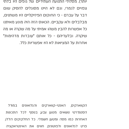
יותר). מסלולי התנועה העתידיים של גופים היו בלתי 
צפויים לגמרי, וגם לא היינו מסוגלים להסיק שום 
דבר על עברם - כי החוקים הפיזיקליים היו משתנים, 
מבלבלים ולא עקביים. הכאוס הזה היה מונע מאיתנו 
כל אפשרות להבין משהו אמיתי על מה שקרה או מה 
שיקרה. ובלעדיהם - כל אותם "עובדות מדהימות" 
אחרות על המציאות לא היו אפשריות כלל.
הקווארקים, האנטי-קווארקים והגלואונים במודל 
הסטנדרטי נושאים מטען צבע, בנוסף לכל התכונות 
האחרות כמו מסה ומטען חשמלי. כל החלקיקים הללו, 
פרט לגלואונים ולפוטונים, חווים את האינטראקציה 