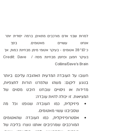
למרות שבני אדם מורכבים מתאים, ברמה יסודית יותר 
אנחנו עשויים מאטומים. בסך 
כ־10^28 אטומים - בעיקר אטומי מימן מבחינת כמות, אך 
בעיקר חמצן ופחמן מבחינת מסה / Credit: Dave 
Collins/Dave’s Brain
חשבו על העובדה המדעית האהובה עליכם ביותר 
בנוגע ליקום: משהו שלמדנו הודות לתצפיות, 
מדידות או ניסויים שבחנו היבט מסוים של 
המציאות. זו יכולה להיות עובדה:
פיזיקלית, כמו העובדה שגופנו וכל מה 
שסביבנו עשוי מאטומים.
אסטרופיזיקלית, כמו העובדה שהאטומים 
המורכבים שמרכיבים אותנו נוצרו בליבה של 