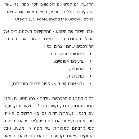
החלשה. רק הגלואונים והפוטונים חסרי מסה; כל שאר 
החלקיקים, כולל הנייטרינים, נושאים מסת מנוחה שונה 
מאפס / Credit: E. Siegel/Beyond the Galaxy
אבני היסוד של הטבע - החלקיקים האלמנטריים של 
מודל הסטנדרט - יכולים ליצור את המבנים 
המורכבים שהם יוצרים, כמו:
פרוטונים ונייטרונים,
גרעינים אטומיים,
אטומים,
מולקולות,
ובני אדם (ועוד אין ספור מבנים מורכבים),
רק כי התכונות הפנימיות שלהם - כמו מטען חשמלי, 
מסת מנוחה, חוזק קשרים וכו’ - נשארות קבועות 
עם הזמן, ונשמרות זהות גם בין חלקיקים מאותו 
סוג. אמנם עוצמת הכוחות הפועלים ביניהם משתנה 
לפי קרבתם למקורות של מסה או מטען, אבל 
החוקים עצמם קבועים - והכוחות שהם תוצאה 