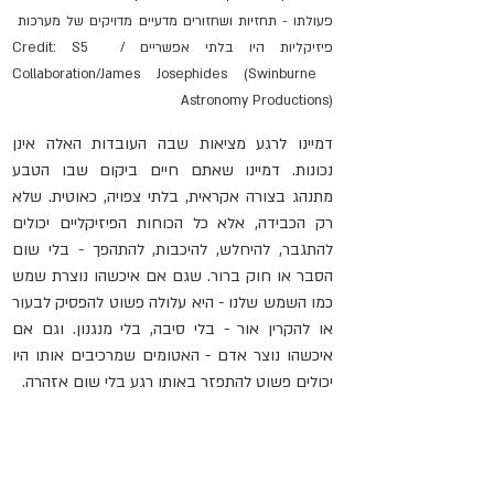
פעולתו - תחזיות ושחזורים מדעיים מדויקים של מערכות 
פיזיקליות היו בלתי אפשריים / Credit: S5 
Collaboration/James Josephides (Swinburne 
Astronomy Productions)
דמיינו לרגע מציאות שבה העובדות האלה אינן 
נכונות. דמיינו שאתם חיים ביקום שבו הטבע 
מתנהג בצורה אקראית, בלתי צפויה, כאוטית. שלא 
רק הכבידה, אלא כל הכוחות הפיזיקליים יכולים 
להתגבר, להיחלש, להיכבות, להתהפך - בלי שום 
הסבר או חוק ברור. שגם אם איכשהו נוצרת שמש 
כמו השמש שלנו - היא עלולה פשוט להפסיק לבעור 
או להקרין אור - בלי סיבה, בלי מנגנון. וגם אם 
איכשהו נוצר אדם - האטומים שמרכיבים אותו היו 
יכולים פשוט להתפזר באותו רגע בלי שום אזהרה.
יקום כזה באמת היה מפחיד - הרבה יותר מכל אסון 
טבע שאנו מכירים. כי לפחות ביקום שלנו, הדברים 
ניתנים להבנה, ואפשר לחזות את העתיד על סמך 