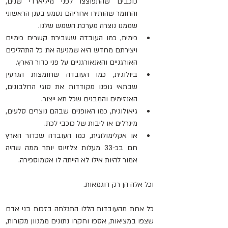
כוכבים שהתפוצצו לפני מיליארדי שנים, 
והחומר שהותירו אחריהם נטמע בענן הראשוני 
שממנו נוצרה מערכת השמש שלנו.
כימית, כמו העובדה ששבירת קשרים כימיים 
ויצירתם מחדש היא שמניעה את כל התהליכים 
האורגניים והאנאורגניים על פני כדור הארץ.
ביולוגית, כמו העובדה שחומצות הגרעין 
שבתאי גופנו מקודדות את סוגי החלבונים, 
האנזימים והמִבנים שכל תא ייצור.
גיאולוגית, כמו האופנים שבהם נוצרים סלעים, 
מינרלים או ליבות של כוכבי לכת.
או אקלימולוגית, כמו העובדה שכדור הארץ 
חם בכ-33 מעלות צלזיוס יותר ממה שהיה 
אמור להיות אילו לא הייתה לו אטמוספירה.
וכל אלה הן רק דוגמאות.
כל אחת מהעובדות הללו התגלתה בזכות בני אדם 
שצפו במציאות, אספו וחקרו נתונים ממגוון מקורות, 