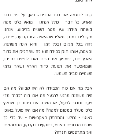
אותו כיום.
קחו לדוגמה את כוח הכבידה. כאן, על פני כדור 
הארץ, כל דבר - כולל אנחנו - מואץ כלפי מטה 
באותה מידה: 9.8 מטר לשנייה בריבוע. אנחנו 
מקבלים כמובן מאליו שההאצה הזו קבועה, יציבה, 
זהה בכל מקום ובכל זמן - והיא אינה משתנה. 
ובאמת, אותו חוק כבידה הוא זה שמחזיק את כדור 
הארץ יחד, שמניע את הירח ואת לוויינינו סביבו, 
ושמאפשר את תנועת כדור הארץ ושאר גרמי 
השמיים סביב השמש.
אבל מה אם כוח הכבידה לא היה קבוע? מה אם 
היה משתנה מרגע לרגע? מה אם היה "כבה" מדי 
פעם וחוזר לפעול, או משנה את כיוונו כך שנאיץ 
כלפי מעלה במקום למטה? מה אם היה פועל באופן 
כאוטי - נחלש ומתחזק באקראיות - עד כדי כך 
שהיינו מרחפים באוויר, שוקעים בקרקע, מתרוממים 
ואז מתרסקים חזרה? 