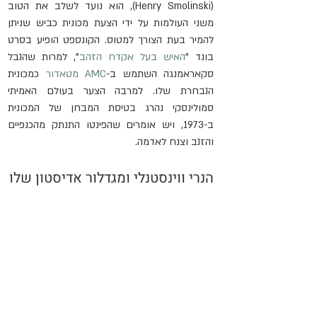
(Henry Smolinski), הוא נועד לשלב את הטוב 
משני העולמות על ידי הצעת מכונית כביש שניתן 
להמיר בעת הצורך למטוס. הקונספט הופיע בסרט 
בונד "
האיש בעל אקדח הזהב
", למרות שהנבל 
סקאראמנגה השתמש ב-
AMC מטאדור
 כמכונית 
הנבחרת שלו. למרבה הצער בעולם האמיתי 
סמולינסקי נהרג בטיסת המבחן של המכונית 
ב-1973, ויש אומרים שהפינטו התנתק מהכנפיים 
והזנב וצנח לאדמה.
הנרי ווינסטנלי ומגדלור אדיסטון שלו