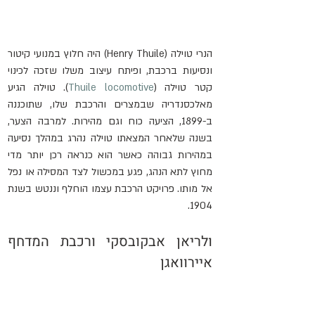
הנרי טוילה (Henry Thuile) היה חלוץ במנועי קיטור 
ונסיעות ברכבת, ופיתח עיצוב משלו שזכה לכינוי 
קטר טוילה (
Thuile locomotive
). טוילה הגיע 
מאלכסנדריה שבמצרים והרכבת שלו, שתוכננה 
ב-1899, הציעה כוח וגם מהירות. למרבה הצער, 
בשנה שלאחר המצאתו טוילה נהרג במהלך נסיעה 
במהירות גבוהה כאשר הוא כנראה רכן יותר מדי 
מחוץ לתא הנהג, פגע במכשול לצד המסילה או נפל 
אל מותו. פרויקט הרכבת עצמו הוחלף וננטש בשנת 
1904.
ולריאן אבקובסקי ורכבת המדחף 
איירוואגן