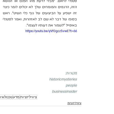
סטנלי לראש. "מבלי לדעת מהו הפגם או הנושא 
הזה, הדגמים והמומחים שלך לא יכולים לומר כיצד 
זה ישפיע על הביצועים של גוף כלי השיט". ראש 
בסופו של דבר לא שם לב לאזהרות, ואמר לסטנלי 
באימייל "לשמור את דעותיו לעצמו".
https://youtu.be/yVf0gcz5vwE?t=66
מקורות:
historicmysteries
people
businessinsider
ציוויליזציות
מדע
טכנולוגיה
ציוויליזציות