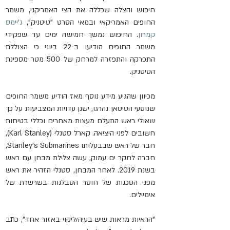
חיפוש והצלה שכללה את הצי האמריקני, משמר 
החופים האמריקאי ובמאי הסרט "טיטניק", 
ג'יימס 
קמרון
. החיפוש נמשך חמישה ימים עד שפקידי 
משמר החופים הודיעו ב-22 ביוני כי הצוללת 
התפרקה והתפזרה למרחק של 500 מטר מספינת 
הטיטניק.
מכיוון שהגיע מידע נוסף מאז הודיע משמר החופים 
שנוסעי הטיטאן נהרגו, ישנן עדויות המצביעות על כך 
שאולי ראש התעלם מעצות מאחרים וכללי בטיחות 
חשובים לפני היציאה. קארל סטנלי (Karl Stanley), 
חבר של ראש שבבעלותו Stanley's Submarines, 
חברה לחקר ים עמוק, עשה צלילת מבחן עם ראש 
בשנת 2019. לאחר המבחן, סטנלי הזהיר את ראש 
מפני הסכנות של חוסר הסבלנות בשרשרת של 
אימיילים.
"הראיות מראות שיש בעיה/ליקוי באזור אחד", כתב 