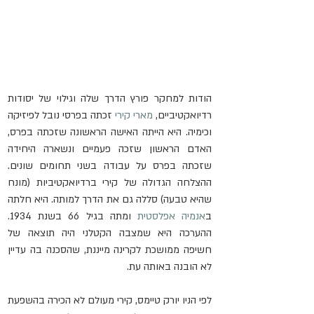
הודות למחקר פורץ הדרך שלה וגילוי של יסודות 
רדיואקטיביים, 
מארי קירי
 זכתה בפרסי נובל לפיזיקה 
וכימיה. היא הייתה האישה הראשונה שזכתה בפרס, 
האדם הראשון שזכה פעמיים ונשארה היחידה 
שזכתה בפרס על עבודה בשני תחומים שונים. 
ההצלחה הגדולה של קירי ברדיואקטיביות (מונח 
שהיא טבעה) סללה גם את הדרך למותה. היא חלתה 
ב
אנמיה אפלסטית
 ומתה בגיל 66 בשנת 1934. 
ההערכה היא שמצבה הקטלני היה תוצאה של 
חשיפה ממושכת לקרינה מייננת, שהסכנה בה עדיין 
לא הובנה באותה עת.
לפי הניו יורק טיימס, קירי מעולם לא הכירה בהשפעת 