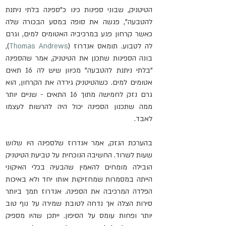
הטיטניק, שבוני ספינות כינו כ"ספינה בלתי ניתנת 
להטבעה", פגשה את סופה במסע הבכורה שלה 
כאשר קרחון פגע במרכיביה האטומים למים, וגרם 
לה לטבוע. תומאס אנדרוז (
Thomas Andrews
), 
בונה הספינות שתכנן את הטיטניק, אמר שהספינה 
"בלתי ניתנת להטבעה" מכיוון שיש לה 16 תאים 
אטומים למים. כשהטיטניק גירדה את הקרחון, הוא 
גרם נזק לחמישה מתוך 16 התאים - שניים יותר 
ממה שתכנון הספינה יכול היה להרשות לעצמו 
לאבד.
בהערכת הנזק, אמר אנדרוז שלספינה היו שלוש 
שעות לשרוד. החשיבה הנוכחית על טביעת הטיטניק 
הובילה מומחים להאמין שהבעיה בכלי האיקוני 
הייתה במסמרות שמחזיקות אותו יחד ולא באיכות 
הפלדה המרכיבה את הספינה. אנדרוז תמך ביותר 
סירות הצלה אך נדחה לטובת שמירה על נוף טוב 
יותר ופחות עומס על הסיפון. ייתכן שהיו מספיק 