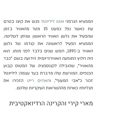
הממציא הגרמני 
אוטו ליליינטל
 פגש את קיצו בטרם 
עת כאשר נפל כמעט 15 מטר מהאוויר בזמן 
שהפעיל את גלשן האוויר הראשון שניתן לשליטה. 
הממציא הפעיל לראשונה את קודמו של גלשן 
האוויר ב-1891, חמש שנים בלבד לפני מותו. הוא 
היה חלוץ התופעה האווירודינמית הידועה בשם "כבד 
מהאוויר", שהובילה לקונספציה של המטוס קבוע 
הכנפיים. המורשת שלו מדברת בעד עצמה: ליליינטל 
זכור כ"אבי המעוף", ו
האחים רייט
 הזכירו את 
תגליותיו כאחת מההשראות העיקריות שלהם.
מארי קירי והקרינה הרדיואקטיבית