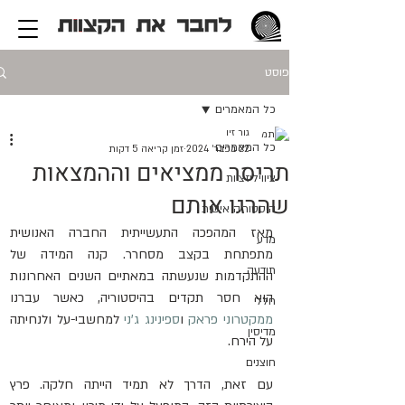
פוסט
כל המאמרים
גור זיו
כל המאמרים
22 בפבר׳ 2024
זמן קריאה 5 דקות
תריסר ממציאים וההמצאות
ציוויליזציות
שהרגו אותם
היסטוריה אישית
מאז המהפכה התעשייתית החברה האנושית 
מדע
מתפתחת בקצב מסחרר. קנה המידה של 
תודעה
ההתקדמות שנעשתה במאתיים השנים האחרונות 
הוא חסר תקדים בהיסטוריה, כאשר עברנו 
חלל
ממקטרוני פראק
 ו
ספינינג ג'ני
 למחשבי-על ולנחיתה 
מדיסין
על הירח.
חוצנים
עם זאת, הדרך לא תמיד הייתה חלקה. פרץ 