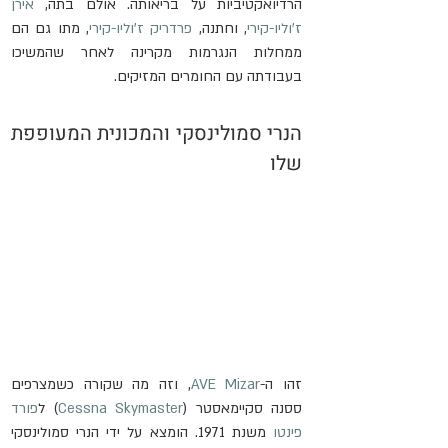
הרדיואקטיביות על בריאותה. אולם בתה, 
אירן 
ז'וליו-קירי
, וחתנה, 
פרדריק ז'וליו-קירי
, מתו גם הם 
ממחלות הנגרמות מקרינה לאחר שהמשיכו 
בעבודתה עם החומרים המזיקים.
הנרי סמולינסקי והמכונית המעופפת 
שלו
זהו ה-
AVE Mizar
, וזה מה שקורה כשמצרפים 
ססנה סקיימאסטר (
Cessna Skymaster
) ל
פורד 
פינטו
 משנת 1971. הומצא על ידי הנרי סמולינסקי 