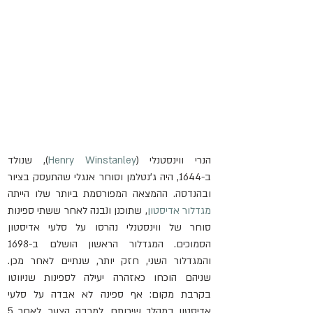
הנרי ווינסטנלי (
Henry Winstanley
), שנולד 
ב-1644, היה ג'נטלמן וסוחר אנגלי שהתעסק בציור 
ובהנדסה. ההמצאה המפורסמת ביותר שלו הייתה 
מגדלור אדיסטון
, שתוכנן ונבנה לאחר ששתי ספינות 
סוחר של ווינסטנלי נהרסו על סלעי אדיסטון 
הסמוכים. המגדלור הראשון הושלם ב-1698 
והמגדלור השני, חזק יותר, שנתיים לאחר מכן. 
שניהם הוכחו כאזהרה יעילה לספינות שניווטו 
בקרבת מקום: אף ספינה לא אבדה על סלעי 
אדיסטון במהלך שירותם. למרבה הצער, לאחר 5 