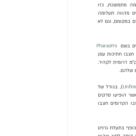
ובפסלים מונומנטליים אחרים? החציבה, ההובלה וההרמה של בלוקים ענקיים הם תעלומה מתמשכת, כזו 
שהולידה תיאוריות מרתקות רבות, מפשוטות עד למורכבות מאד. אפילו הרמת האובליסקים מהווה תעלומה 
גדולה וארכיאולוגים מהמיינסטרים נאלצו להודות שהם לא באמת יודעים איך הוצבו האובליסקים במקומם, וגם לא 
ים בשם 
Pharaoh’s 
. הצוות התיעודי הביא איתו מומחה לכלים עתיקים כדי לגלות כיצד המצרים הקדומים חצבו חתיכות ענק 
, הממוקמת 700 ק"מ דרומית לקהיר. 
 שלהם. 
Unfin
), בגודל של 
יותר מפי שניים מכל אובליסק ידוע שהוצב אי פעם. החוצבים כנראה נטשו את האובליסק כאשר הופיעו סדקים 
בדפנות שלו. עם זאת, האבן, שעדיין מחוברת לסלע האם, מספקת רמזים חשובים לאופן שבו הקדומים חצבו 
), חבר מפתח במשלחת, מתכופף בתעלת גרניט 