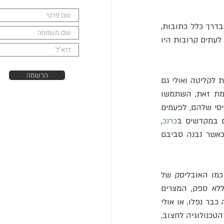
ההגדרה הסטנדרטית של אובליסק היא מונומנט אבן מונוליטי שארבע הפנים שלו, הנושאות בדרך כלל כתובות, 
מתחדדות במתינות לפירמידיון בחלק העליון. עמודים מסיביים ומחודדים אלה של גרניט מלוטש לעתים קרובות היו 
הרשמה
המטרה האמיתית של האובליסקים האלה, להערכת חלק מהתאורתיקנים, הייתה לשמש כאנטנות לקליטה ואולי גם 
להעברת אנרגיה או אותות אחרים כמו רדיו או אותות התבייתות. המצרים השושלתיים, לעומת זאת, השתמשו 
בהם למטרות שונות, בעיקר כמונומנטים. המצרים השושלתיים, שכנראה איבדו את המדע הבסיסי שלהם, לפעמים 
ים במקדשים ב
כרנכ
, 
 ועוד מספר מקומות. בחלק מהאתרים, כמו כרנכ, נראה שהאובליסקים כבר נצבו כאשר נבנה סביבם 
כמו האובליסק של 
 במקדש כרנכ והאובליסק הבלתי גמור, שלא נראה שיש להם תאום. עם זאת, ללא ספק, המצרים 
השושלתיים חצבו והקימו כמה מהאובליסקים הקטנים יותר. האובליסקים הגדולים יותר כנראה כבר נפלו, או אולי 
היו עדיין במקומם, ונעשה בהם שימוש חוזר בתקופת השושלות. אם למצרים הקדומים הייתה הטכנולוגיה לחצוב, 