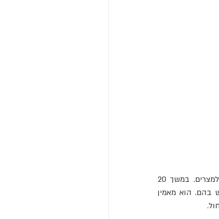
), שכאדם צעיר היה אובססיבי למצרים. במשך 20 
השנים האחרונות, מומחה הכלים העתיקים הזה שיחזר כלים שהמצרים היו עשויים להשתמש בהם. הוא מאמין 
ל. 