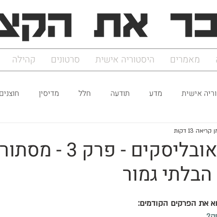
מאמרים
היסטוריה אישית
סרטונים
קהילה
ריה אישית
מדע
תודעה
חלל
מדיסין
חוצנים
 קריאה 13 דקות
תעלומת האובליסקים - פרק 3 - מסתו
הבלתי גמור
א את הפרקים הקודמים: 