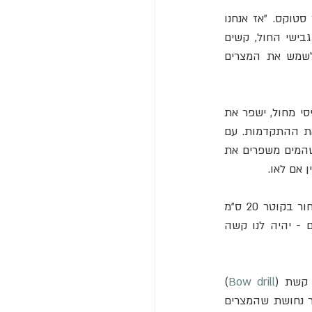
"אנחנו עומדים לשים חול בתוך החריץ ואנחנו עומדים לשים את המסור על גבי החול", אומר סטוקס. "אז אנחנו 
הולכים לתת לחול לעשות את החיתוך". זה חותך. משקלו של מסור הנחושת משפשף את גבישי החול, קשים 
כגרניט, באבן. עד מהרה מופיע חריץ בגרניט. ברור שהטכניקה הזו עובדת היטב ויכלה לשמש את המצרים 
הניסיון של הופקינס בעבודה עם אבן מוביל אותו להאמין שמרכיב אחד נוסף, אפילו יותר בסיסי מחול, ישפר את 
היעילות של חיתוך הגרניט: מים. מים, טוען הופקינס, ישטפו אבק שפועל כחיץ לחול, ומאט את ההתקדמות. עם 
זאת, הוספת מים מקשה על הנעת מסור הנחושת קדימה ואחורה. בעוד שהופקינס משוכנע שהמים משפרים את 
אם לאו. 
מלבד חיתוך משטחים נקיים בגרניט שלהם, המצרים גם קדחו חורים גליליים באבנים שלהם. חור בקוטר 20 ס"מ 
נמצא קדוח בבלוק גרניט במקדש כרנכ. "אפילו עם כלים מודרניים - אזמלי אבן וגלגלי יהלום - יהיה לנו קשה 
 קשת (
Bow drill
) 
שנראית בציור קיר מצרי עתיק, סטוקס עיצב מקדחה תוצרת בית. הוא מלפף חבל סביב צינור נחושת שהמצרים 