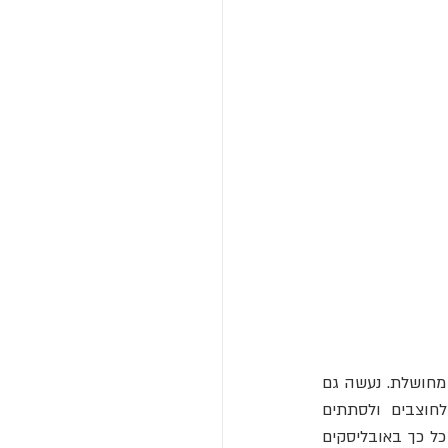
כיום, פועלי המחצבה חותכים וחוצבים גרניט באמצעות מסורים עם להבי יהלום ואיזמלי פלדה מחושלת. נעשה גם 
). האגיפטולוגים המודרניים מניחים שלחוצבים ולסתתים 
המצרים הקדומים לא היו הכלים המודרניים האלה. כיצד, אם כן, הם חצבו וחתכו קווים נקיים כל כך באובליסקים 