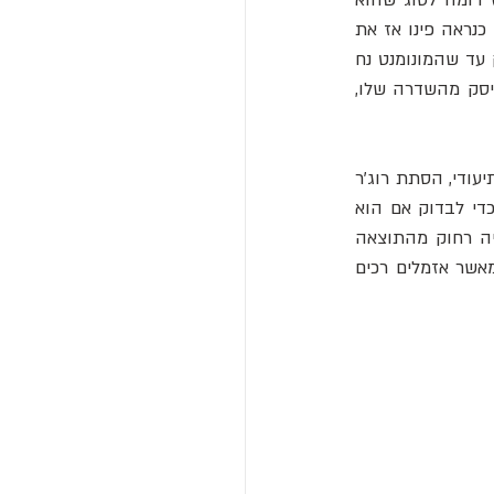
) דומה לסוג שהוא 
ואחרים מאמינים שחוצבים מצריים נהגו לחבוט בעזרתם בתעלה מסביב לשולי האובליסק. הם כנראה פינו אז את 
אבקת הגרניט המרוסק מתוך התעלות בעזרת סלים. משערים שפועלים היכו מתחת לאבליסק עד שהמונומנט נח 
על שדרה צרה. להנר אומר שככל הנראה נעשה שימוש במנופים ענקיים כדי לנתק את האובליסק מהשדרה שלו, 
ארכיאולוגים יודעים שלמצרים הקדומים היו את הכישורים לחשל כלי ברונזה ונחושת. בסרט התיעודי, הסתת רוג'ר 
הופקינס (Roger Hopkins) לוקח אזמל נחושת, שעובד היטב בעת גילוף אבן חול ואבן גיר, כדי לבדוק אם הוא 
יכול לחצוב גרניט. "אנחנו מאבדים הרבה מתכת ומעט מאד אבן נושרת", מציין הופקינס, שהיה רחוק מהתוצאה 
הרצויה. הניסוי הפשוט של הופקינס מבהיר זאת בבירור: המצרים נזקקו לכלים טובים יותר מאשר אזמלים רכים 