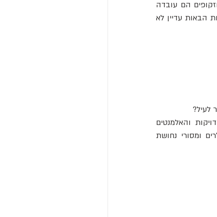
לשנע ולהקים אובליסקים ענקיים עדיין במחלוקת רצינית מאד היום. אמנם אובליסקים ענקים וזקופים הם עובדה 
ארכיאולוגית פשוטה, אבל איך הם הגיעו למקום שבו הם נמצאים היא תעלומה גדולה. השאלות הבאות עדיין לא 
לעיל? 
בעוד ניחושים סבירים ותיאוריות לוגיות קודמו עבור חלק מהשאלות הללו, הטכניקות המדויקות והאלמנטים 
המסתוריים השונים נותרו מעורפלים, כפי שנראה. להסברים כמו השימוש בכדורי אבן, רולרים ומסורי נחושת 