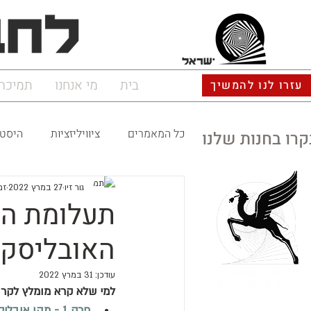
ישראל
בית
מי אנחנו
תמיכה
עזרו לנו להמשיך
כל המאמרים
ציוויליזציות
היסטו
קרו בחנות שלנו
גור זיו
27 במרץ 2022
זמן
האובליסק 
עודכן:
31 במרץ 2022
למי שלא קרא מומלץ לקרו
פרק 1 - מהו אובליסק?