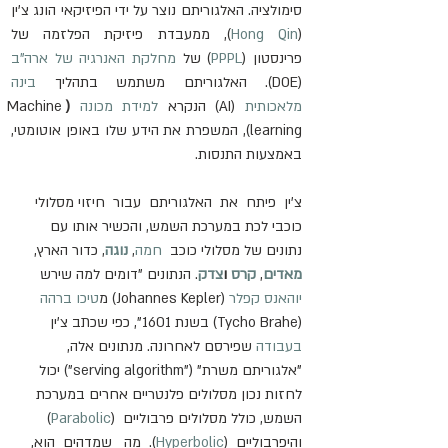
סימולציה. האלגוריתם נוצר על ידי הפיזיקאי הונג צ'ין 
(
Hong Qin
), ממעבדת פיזיקת הפלזמה של 
פרינסטון (
PPPL
) של 
מחלקת האנרגיה של ארה"ב
(DOE). האלגוריתם משתמש בתהליך 
בינה 
מלאכותית
 (AI) הנקרא 
למידת מכונה
 (
Machine 
learning), המשפרת את הידע שלו באופן אוטומטי, 
באמצעות התנסות.
צ'ין  פיתח  את  האלגוריתם  עבור  חיזוי מסלולי 
כוכבי לכת במערכת השמש, והכשיר אותו עם 
נתונים של מסלולי כוכב  
חמה
, 
נוגה
, כדור הארץ, 
מאדים
, 
קרס
 ו
צדק
. הנתונים "דומים למה שירש 
יוהאנס קפלר
 (Johannes Kepler
)
 מ
טיכו ברהה
(Tycho Brahe) בשנת 1601", כפי שכתב צ'ין 
בעבודה
 שפירסם לאחרונה. מנתונים אלה, 
"אלגוריתם משרת" (
"serving algorithm") 
יכול 
לחזות נכון מסלולים פלנטריים אחרים במערכת 
השמש, כולל מסלולים פרבוליים  (
Parabolic
) 
והיפרבוליים  (
Hyperbolic
).  מה   שמדהים  הוא,  