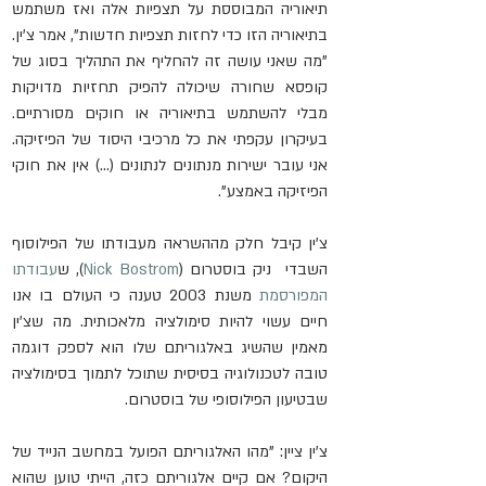
תיאוריה המבוססת על תצפיות אלה ואז משתמש 
בתיאוריה הזו כדי לחזות תצפיות חדשות", אמר צ'ין. 
"מה שאני עושה זה להחליף את התהליך בסוג של 
קופסא שחורה שיכולה להפיק תחזיות מדויקות 
מבלי להשתמש בתיאוריה או חוקים מסורתיים. 
בעיקרון עקפתי את כל מרכיבי היסוד של הפיזיקה. 
אני עובר ישירות מנתונים לנתונים (...) אין את חוקי 
הפיזיקה באמצע".
צ'ין קיבל חלק מההשראה מעבודתו של הפילוסוף  
השבדי  ניק בוסטרום (
Nick Bostrom
)
, ש
עבודתו 
המפורסמת
 משנת 2003 טענה כי העולם בו אנו 
חיים עשוי להיות סימולציה מלאכותית. מה שצ'ין 
מאמין שהשיג באלגוריתם שלו הוא לספק דוגמה 
טובה לטכנולוגיה בסיסית שתוכל לתמוך בסימולציה 
שבטיעון הפילוסופי של בוסטרום.
צ'ין ציין: "מהו האלגוריתם הפועל במחשב הנייד של 
היקום? אם קיים אלגוריתם כזה, הייתי טוען שהוא 