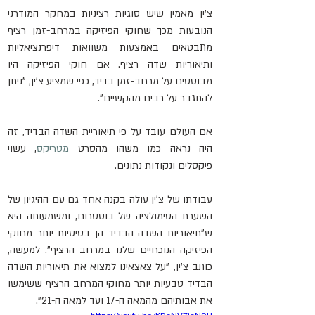
צ'ין מאמין שיש סוגיות רציניות במחקר המודרני 
הנובעות מכך שחוקי הפיזיקה במרחב-זמן רציף 
מתבטאים באמצעות משוואות דיפרנציאליות 
ותיאוריות שדה רציף. אם חוקי הפיזיקה היו 
מבוססים על מרחב-זמן בדיד, כפי שמציע צ'ין, "ניתן 
להתגבר על רבים מהקשיים".
אם העולם עובד על פי תיאוריית השדה הבדיד, זה 
היה נראה כמו משהו מהסרט 
מטריקס
, עשוי 
פיקסלים ונקודות נתונים.
עבודתו של צ'ין עולה בקנה אחד גם עם ההיגיון של 
השערת הסימולציה של בוסטרום, ומשמעותה היא 
ש"תיאוריות השדה הבדיד הן בסיסיות יותר מחוקי 
הפיזיקה הנוכחיים שלנו במרחב הרציף". למעשה, 
כותב צ'ין, "על צאצאינו למצוא את תיאוריות השדה 
הבדיד טבעיות יותר מחוקי המרחב הרציף ששימשו 
את אבותיהם מהמאה ה-17 ועד למאה ה-21".