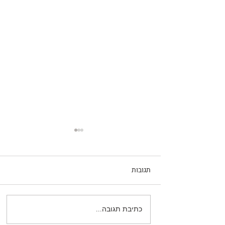
תגובות
כתיבת תגובה...
המוח זוהר: לראשונה