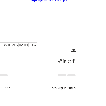
https://youtu.be/KDcNVZjaNSU
מחקר
תודעה
פיזיקה
תאוריה
מדע
פוסטים קשורים
הצג הכו