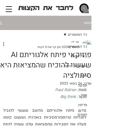
פוסט
כל המאמרים
גור זיו
כל המאמרים
2 במרץ 2021
זמן קריאה 3 דקות
פיזיקאי פיתח אלגוריתם AI
ציוויליזציות
שעשוי להוכיח שהמציאות היא
היסטוריה אישית
סימולציה
מדע
עודכן:
24 במאי 2023
תודעה
מאת: 
Paul Ratner
חלל
מקור: 
Big think
מדיסין
מדען פיתח אלגוריתם מחשב שעשוי להוביל 
חוצנים
לתגליות טרנספורמטיביות באנרגיה ושעצם קיומו 
מעלה את הסבירות שהמציאות שלנו עשויה להיות 