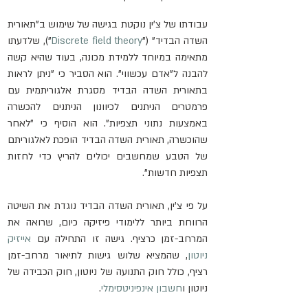
עבודתו של צ'ין נוקטת בגישה של שימוש ב"תאורית 
השדה הבדיד" ("
Discrete field theory
")
, שלדעתו 
מתאימה במיוחד ללמידת מכונה, בעוד שהיא קשה 
להבנה ל"אדם עכשווי". הוא הסביר כי "ניתן לראות 
בתאורית השדה הבדיד מסגרת אלגוריתמית עם 
פרמטרים הניתנים לכיוונון הניתנים להכשרה 
באמצעות נתוני תצפיות". הוא הוסיף כי "לאחר 
שהוכשרה, תאורית השדה הבדיד הופכת לאלגוריתם 
של הטבע שמחשבים יכולים להריץ כדי לחזות 
תצפיות חדשות".
על פי צ'ין, תאורית השדה הבדיד נוגדת את השיטה 
הרווחת ביותר ללימודי פיזיקה כיום, שרואה את 
המרחב-זמן כרציף. גישה זו התחילה עם 
אייזיק 
ניוטון
, שהמציא שלוש גישות לתיאור מרחב-זמן 
רציף, כולל חוק התנועה של ניוטון, חוק הכבידה של 
ניוטון ו
חשבון אינפיניטסימלי
.