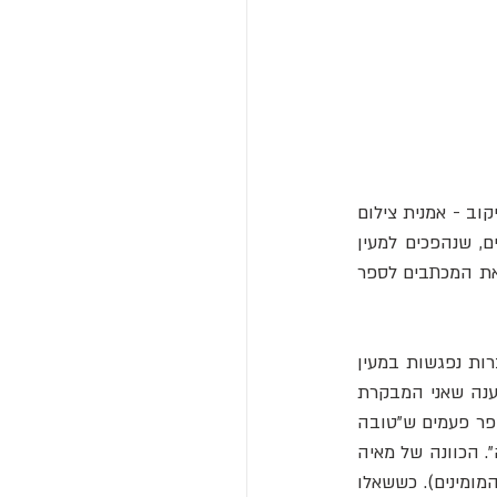
בסוף שנות ה-30 טובה פוגשת את מי שלימים הייתה כנראה חברתה הטובה ביותר, אווה קוניקוב - אמנית צילום 
יהודיה. ב-1941 אווה מהגרת עם משפחתה לארה"ב - וטובה מתכתבת איתה במאות מכתבים, שנהפכים למעין 
יומן אישי. מכתבים אלו הם מקור היסטורי חשוב למידע על חייה של טובה ינסון. טובה אספה את המכתבים לספר 
ב-1943 סם וואני מתחתן עם מאיה לונדון. מאיה לונדון נכנסת למעגל החברות של טובה. החברות נפגשות במעין 
חוג נשים מפעם לפעם, לעיתים בבית הקיץ של טובה. מאיה הייתה מספרת בגאווה: "טובה טענה שאני המבקרת 
הכי ביקורתית שלה ושהיא לא הוציאה לאור שום ספר לפני שאני קראתי אותו". מאיה ציינה מספר פעמים ש"טובה 
ראתה את עצמה קודם כל כציירת, אבל סם (וואני) ואני לא חשבנו שזה הצד החזק ביותר שלה". הכוונה של מאיה 
היתה ככל הנראה שהכתיבה של טובה גברה על הציור (טובה ינסון כתבה ואיירה את ספרי המומינים). כששאלו 