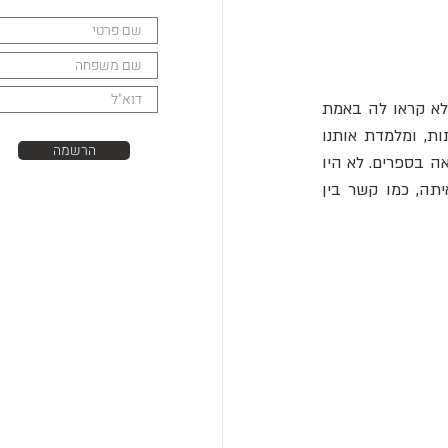
היא הייתה באמת קטנה, ונמרצת, עצמאית ודעתנית, חכמה וחדה מאוד ומלאה בשמחת חיים. לא קראו לה באמת 
"מאי הקטנה" - היא הייתה מאיה וואני (לונדון). היא הייתה באה לבקר אותנו בחגים ובשבתות, ומלמדת אותנו 
הרשמה
לרקוד ואלס. היינו גם מבקרים אותה בבית אבות "נופי ירושלים", שם הייתה לה דירה קטנה מלאה בספרים. לא היו 
לה ילדים, ובעלה המפורסם הצייר הפיני סם וואניי נפטר מזמן. היה לי ולאחי קשר מיוחד איתה, כמו קשר בין 