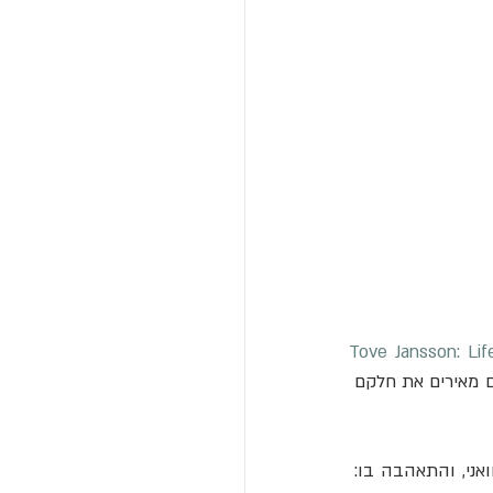
Tove Jansson: Life,
 - הציטוטים מהספר הנ"ל), ועל שיחות שאמא שלי וחברה שלה אווה ערכו עם מאיה. הם מאירים את חלקם 
כשטובה ינסון למדה ציור באקדמיה לציור של פינלנד בזמנו, היא הכירה אמן צעיר בשם סם וואני, והתאהבה בו: 