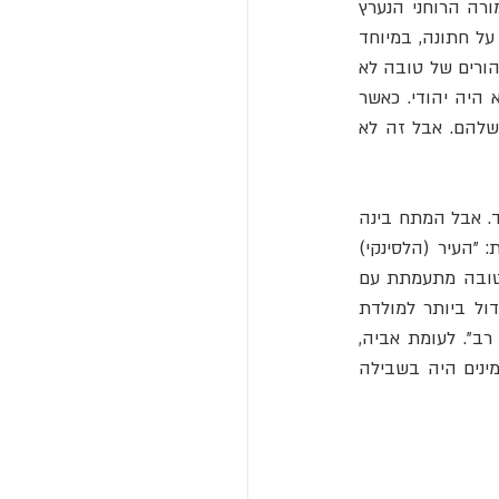
"ברישומים שלה בכתב מ-1935, סם תופס מקום גדול. הוא היה חמש שנים מבוגר ממנה, המורה הרוחני הנערץ 
ואדם שהיא היתה מאוהבת בו – שני הדברים ביחד - צירוף קלאסי... הם דיברו מספר פעמים על חתונה, במיוחד 
סם... זמן מה האהבה טרפה את טובה... אבל היא היתה עצמאית מדי כדי להיבלע לחלוטין... ההורים של טובה לא 
ידעו על פרשית האוהבים... לאהבה זו הם לעולם לא היו מסכימים. סם היה יותר מבוגר והוא היה יהודי. כאשר 
נודע להורים על הפרשייה, כותבת היא (טובה ביומנה) בעצב על תגובת ההורים ועל הזעם שלהם. אבל זה לא 
טובה סיימה את הרומן עם סם וואני, שהפך מאוחר יותר לחלוץ האמנות האבסטרקטית בפינלנד. אבל המתח בינה 
לבין הוריה, בעיקר אביה, לא היה רק על כך שהם לא אהבו יהודים. ביוני 1944 טובה כותבת: "העיר (הלסינקי) 
שופעת חיילים גרמנים, כלי מלחמה, סוסים, כלי רכב. כמה שאני מתעבת אותם!" בתקופה זו טובה מתעמתת עם 
אבא שלה: "בשבילו גרמניה היתה המשחררת, ידידה והקומוניזם (האדומים) היה האיום הגדול ביותר למולדת 
האהובה, לפינלנד שלו. הוא גם לא הסתיר את סלידתו כלפי יהודים, דבר שגרם לטובה זעם רב". לעומת אביה, 
טובה שנאה את המלחמה, את הרודנות והגזענות של הנאצים, את העדר החופש. עולם המומינים היה בשבילה 