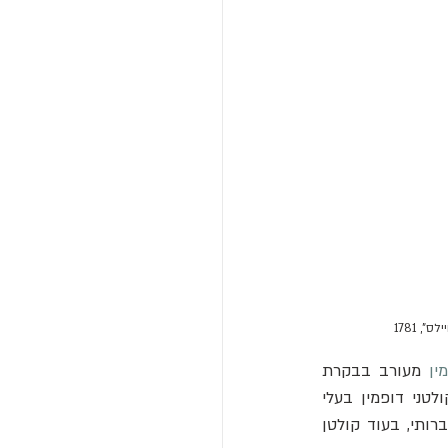
ין
 מעורב בבקרת 
 (Locusta migratoria) התגלו שני קולטני דופמין בעלי 
ותי, בעוד קולטן 