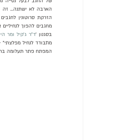
בסגנון '
ד"ר ג'קיל ומר היי
מתבודד לנחיל מפלצתי" - 
המפתח פתר תעלומה בת 90 שנה, והראה שבלי "הניצוץ הכימי" הזה - החגבים יישארו יחידאים 