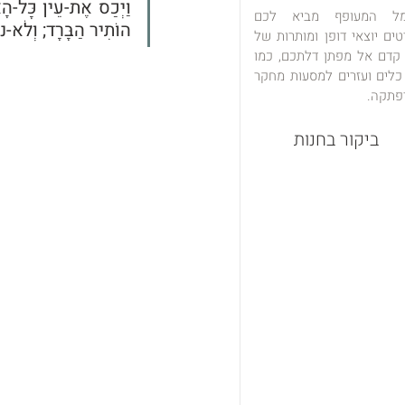
מל המעופף מביא לכם
הוֹתִיר הַבָּרָד; וְלֹא-נו
טים יוצאי דופן ומותרות של
 קדם אל מפתן דלתכם, כמו
כלים ועזרים למסעות מחקר
פתקה.
ביקור בחנות