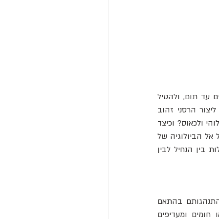
ארבה - אותם חגבים המשנים את טבעם - מסוגלים להופיע פתאום כענן שחור, לכלות יבולים עד תום, ולהטיל 
אימה שמשתקפת בספרות, במיתולוגיה ובהיסטוריה האנושית. כיצד הופך חגב בודד וירוק ליצור הרסני זהוב 
כנפיים בנחיל? מדוע נחילי הארבה חוזרים שוב ושוב בתולדות האנושות כסמל לרעב, לעונש אלוהי ולכאוס? וכיצד 
ההתנהגות הקולקטיבית שלהם מעוררת השוואה להתנהגות המונים של בני אדם? הבה נצלול אל הביולוגיה של 
טרנספורמציית החגב, נסקור עדויות היסטוריות ותרבותיות למגפות ארבה, ונבחן את ההקבלות בין הנחיל לבין 
חגבי הארבה הם למעשה שני יצורים באחד - באורח פלא הם מסוגלים לשנות את גופם והתנהגותם בהתאם 
, ירוקים או חומים ומעדיפים 