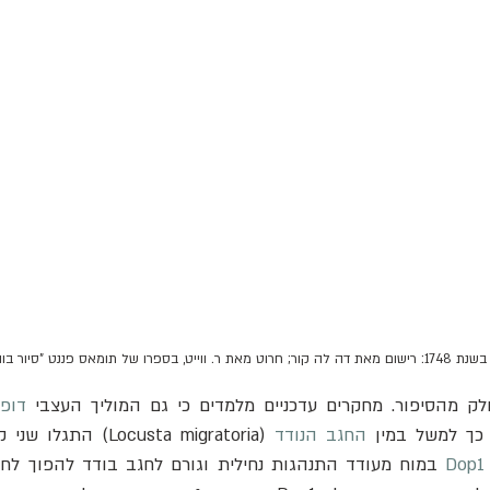
מאס פננט "סיור בוויילס", 1781
לק מהסיפור. מחקרים עדכניים מלמדים כי גם המוליך העצבי 
דופמ
כך למשל במין 
החגב הנודד
Dop1
 במוח מעודד התנהגות נחילית וגורם לחגב בודד להפוך לחבר