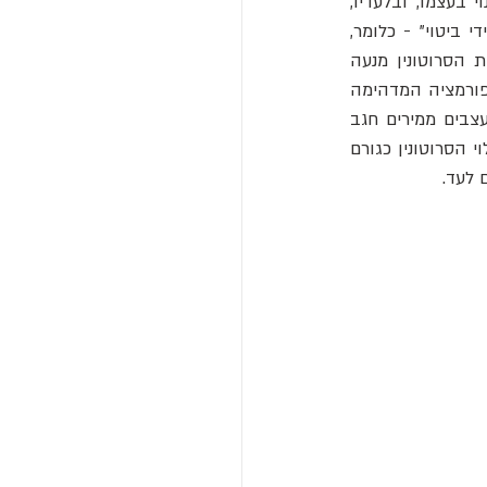
של החגב לבעל נטייה נחילית. החוקרים מצאו ש“הכימיקל היחיד הזה יכול לעורר את השינוי בעצמו, ובלעדיו, 
הארבה לא ישתנה... זה גם הכרחי וגם מספיק כדי להביא את הצד החברתי של הארבה לידי ביטוי” - כלומר, 
הזרקת סרוטונין לחגבים בודדים גרמה להם להפוך לחברותיים, ולעומת זאת חסימת פעילות הסרוטונין מנעה 
מחגבים להפוך לנחיליים אפילו בצפיפות גבוהה. "עד כה ידענו מהם הגירויים שגורמים לטרנספורמציה המדהימה 
' של החגבים, אך איש לא הצליח לזהות אילו שינויים במערכת העצבים ממירים חגב 
), אחד ממגלי המנגנון. גילוי הסרוטונין כגורם 