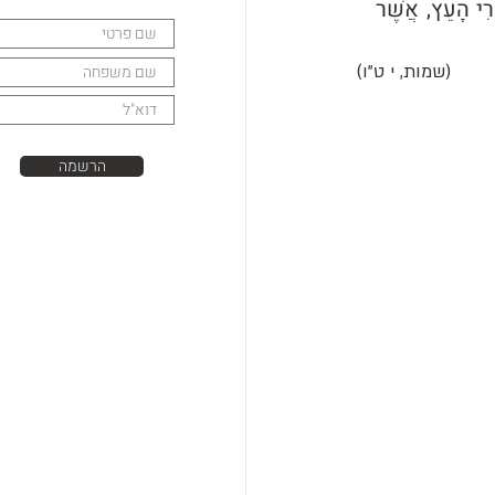
וַיְכַס אֶת-עֵין כָּל-הָאָרֶץ, וַתֶּחְשַׁךְ הָאָרֶץ, וַיֹּאכַל אֶת-כָּל-עֵשֶׂב הָאָרֶץ וְאֵת כָּל-פְּרִי הָעֵץ, אֲשֶׁר 
(שמות, י ט"ו)
הרשמה