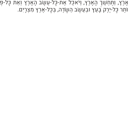
ֹתַר כָּל-יֶרֶק בָּעֵץ וּבְעֵשֶׂב הַשָּׂדֶה, בְּכָל-אֶרֶץ מִצְרָיִם. 