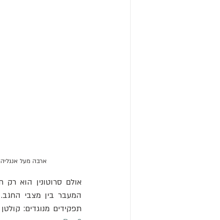
ארבה מעל אנגליה בשנת 1748: רישום מאת דה לה קור; חרוט מאת ר. ווייט, בספרו של תו
אולם סרוטונין הוא רק ח
המעבר בין מצבי החגב. 
תפקידים מנוגדים: קולטן 