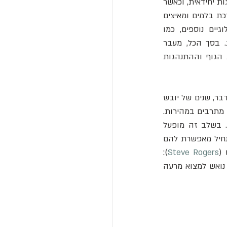
 מקדם דווקא חזרה לבדידות. כאשר פעולת Dop1 נחסמת, חגב חברותי שב לבטא התנהגות יחידאית, וכאשר 
Dop2 נחסם נמנעת "התבודדות" של חגב שהיה בעבר בנחיל. דופמין, אם כך, פועל כמעין מערכת בלמים ומאיצים 
 ביולוגיים נוספים, כמו 
), המעורבים בטרנספורמציה ההתנהגותית. בסך הכל, מעבר 
: שינוי מתהפך ומהיר בתכונות הגוף וההתנהגות 
מה ההיגיון האבולוציוני מאחורי "מצב הארבה"? נראה שזהו מוצא של ייאוש בטבע. בחגבי המדבר, שנים של יובש 
שומרות על אוכלוסייה קטנה ומפוזרת. אך כשבאים גשמים עונתיים, צומח מזון בשפע והחגבים מתרבים במהירות. 
במהרה המשאבים שוב אוזלים, והפרטים הרבים נדחקים יחד אל כתמי הצמחייה האחרונים. בשלב זה מופעל 
הטריגר הנחילי: החגבים נעשים פעילים, משנים הופעתם ומפתחים תיאבון עצום. ההתכנסות לנחיל מאפשרת להם 
 (
Steve Rogers
): 
"השלב החברותי הוא אסטרטגיה שנולדה מייאוש שמונע מרעב, והנחיל הוא התגובה - ניסיון נואש למצוא מרעה 