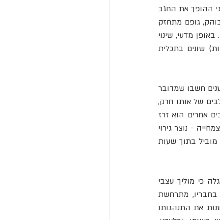
להתבודד; אך כאשר הסביבה מתמלאת בפרטים רבים, הצפיפות הגבוהה מפעילה "מתג" ביולוגי ההופך את החגב 
הבודד ל"ארבה". תוך שעות ספורות, אותם חרקים מתבודדים משנים את צבעם לצהוב-שחור בוהק, גופם מתחזק 
ומוחם משתנה, והם הופכים חברתיים ופעילים מאד, נמשכים זה אל זה ויוצרים נחילים עצומים. באופן מדעי, שינוי 
) - יכולת ללבוש שני מופעים (פאזות) שונים בתכלית 
הגילוי שחגב בודד ו"ארבה נחילי" הם אותו מין עצמו היה מפתיע כל כך, שעד המאה ה-20 מדענים חשבו שמדובר 
) שמדובר בשני שלבים של אותו חרק, 
אותם כינה בלטינית Solitaria (יחידאי) ו-Gregaria (חברותי). התברר כי המגע התכוף עם חגבים אחרים הוא זרז 
השינוי: בשטח מצומצם, כאשר אלפי חגבים מצטופפים לאחר גשם נדיר במדבר או סביב שרידי צמחייה - נוצר גירוי 
מתמשך של שערות חישה ברגלי החגב. גירוי זה, לצד ריחם ומראם של חגבים נוספים מסביב, מוביל בתוך שעות 
המדע המודרני הצליח לפענח חלק ניכר ממנגנון הטרנספורמציה. במחקר מכונן מ-2009 התגלה כי מוליך עצבי 
 - משמש כמתג הכימי שמפעיל את התהליך. כאשר חגב מתחכך ללא הרף בחבריו, מתרחשת 
"התפרצות" זמנית של סרוטונין במרכזי העצבים שבחזהו; די בכך כדי להפעיל מאות גנים ולשנות את התנהגותו 