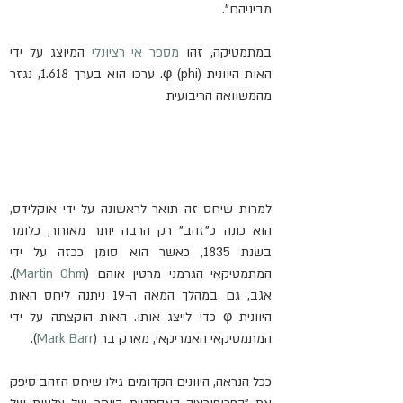
מביניהם".
במתמטיקה, זהו 
מספר אי רציונלי
 המיוצג על ידי 
האות היוונית φ (phi). ערכו הוא בערך 1.618, נגזר 
מהמשוואה הריבועית 
למרות שיחס זה תואר לראשונה על ידי אוקלידס, 
הוא כונה כ"זהב" רק הרבה יותר מאוחר, כלומר 
בשנת 1835, כאשר הוא סומן ככזה על ידי 
המתמטיקאי הגרמני מרטין אוהם (
Martin Ohm
). 
אגב, גם במהלך המאה ה-19 ניתנה ליחס האות 
היוונית φ כדי לייצג אותו. האות הוקצתה על ידי 
המתמטיקאי האמריקאי, מארק בר (
Mark Barr
).
ככל הנראה, היוונים הקדומים גילו שיחס הזהב סיפק 