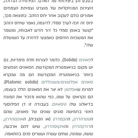
בטבע והן ביצירותיו של האדם. הפירמידה הגדולה, 
היצירות המוזיקליות של מוצרט וצמיחת הצמחים 
אמורים כולם לעקוב אחר יחס הזהב. כתוצאה מכך, 
יחס זה זכה לערך סמלי. לדוגמה, נאמר שיחס הזהב 
"קושר באופן סמלי כל דור חדש לאבותיו, ומשמר 
את המשכיות היחסים כאמצעי לחזרה על השושלת 
שלו".
ל
פאונים
 (Solids), כלומר לצורות תלת מימדיות, גם 
יש מקום בגיאומטריה המקודשת. הפאונים הנפוצים 
ביותר בגיאומטריה המקודשת הם מה שנקרא 
פאונים אפלטונים/משוכללים
 (Platonic solids). 
למרות ש
אפלטון
 לא יצר את הפאונים הללו בעצמו, 
הם נקראים על שמו, כפי שהוא מזכיר את המונח 
בדיאלוג שלו 
טימאיוס
. בעבודה זו דן הפילוסוף 
היווני בחמישה סוגים שונים של פאונים, שהם 
ה
טטרהדרון
, ה
הקסדרון
 (או הקוביה), ה
אוקטהדרון
, 
ה
דודקהדרון
 וה
איקוסהדרון
, שיש להם ארבעה, 
ששה, שמונה, שתים עשרה ועשרים פנים בהתאמה.