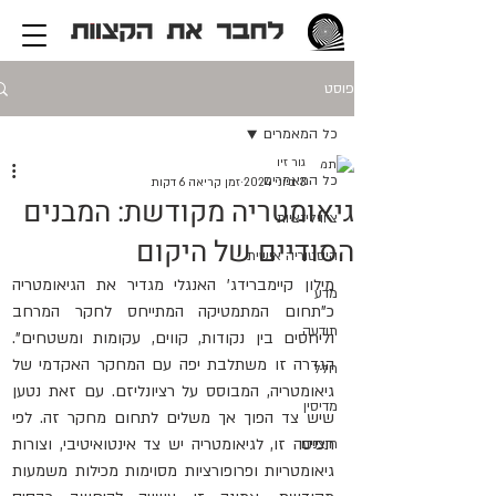
פוסט
כל המאמרים
גור זיו
כל המאמרים
3 ביוני 2024
זמן קריאה 6 דקות
גיאומטריה מקודשת: המבנים
ציוויליזציות
הסודיים של היקום
היסטוריה אישית
מילון קיימברידג' האנגלי מגדיר את הגיאומטריה 
מדע
כ"תחום המתמטיקה המתייחס לחקר המרחב 
תודעה
וליחסים בין נקודות, קווים, עקומות ומשטחים". 
הגדרה זו משתלבת יפה עם המחקר האקדמי של 
חלל
גיאומטריה, המבוסס על רציונליזם. עם זאת נטען 
מדיסין
שיש צד הפוך אך משלים לתחום מחקר זה. לפי 
תפיסה זו, לגיאומטריה יש צד אינטואיטיבי, וצורות 
חוצנים
גיאומטריות ופרופורציות מסוימות מכילות משמעות 