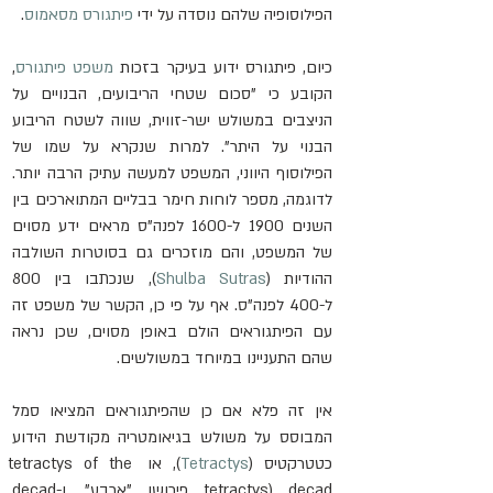
הפילוסופיה שלהם נוסדה על ידי 
פיתגורס מסאמוס
.
כיום, פיתגורס ידוע בעיקר בזכות 
משפט פיתגורס
, 
הקובע כי "סכום שטחי הריבועים, הבנויים על 
הניצבים במשולש ישר-זווית, שווה לשטח הריבוע 
הבנוי על היתר". למרות שנקרא על שמו של 
הפילוסוף היווני, המשפט למעשה עתיק הרבה יותר. 
לדוגמה, מספר לוחות חימר בבליים המתוארכים בין 
השנים 1900 ל-1600 לפנה"ס מראים ידע מסוים 
של המשפט, והם מוזכרים גם בסוטרות השולבה 
ההודיות (
Shulba Sutras
), שנכתבו בין 800 
ל-400 לפנה"ס. אף על פי כן, הקשר של משפט זה 
עם הפיתגוראים הולם באופן מסוים, שכן נראה 
שהם התעניינו במיוחד במשולשים.
אין זה פלא אם כן שהפיתגוראים המציאו סמל 
המבוסס על משולש בגיאומטריה מקודשת הידוע 
כטטרקטיס (
Tetractys
), או tetractys of the 
decad (tetractys פירושו "ארבע", ו-decad 