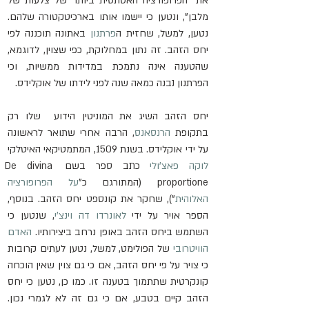
את "הפרופורציה האסתטית ביותר של צלעות של 
מלבן", ונטען כי יישמו אותו בארכיטקטורה שלהם. 
נטען, למשל, שחזית ה
פרתנון
 באתונה תוכננה לפי 
יחס הזהב. זה נתון במחלוקת, כפי שצוין, לדוגמא, 
שהטענה אינה נתמכת במדידות ממשיות, וכי 
הפרתנון נבנה כמאה שנה לפני לידתו של אוקלידס.
יחס הזהב השיג את המוניטין הידוע  שלו רק 
בתקופת 
הרנסאנס
, הרבה אחרי שתואר לראשונה 
על ידי אוקלידס. בשנת 1509, המתמטיקאי האיטלקי 
לוקה פאצ'ולי
 כתב ספר בשם De divina 
proportione (המתורגם כ"
על הפרופורציה 
האלוהית
"), שחקר את קונספט יחס הזהב. בנוסף, 
הספר אויר על ידי 
לאונרדו דה וינצ'י
, שנטען כי 
השתמש ביחס הזהב באופן נרחב ביצירותיו. 
האדם 
הוויטרובי
 של הפולימט, למשל, נטען לעתים קרובות 
כי צויר על פי יחס הזהב, אם כי גם צוין שאין הוכחה 
קונקרטית שתתמוך בטענה זו. כמו כן, נטען כי יחס 
הזהב קיים בטבע, אם כי גם זה לא לגמרי נכון. 