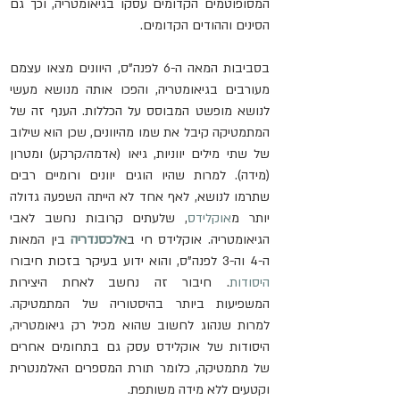
המסופוטמים הקדומים עסקו בגיאומטריה, וכך גם 
הסינים וההודים הקדומים.
בסביבות המאה ה-6 לפנה"ס, היוונים מצאו עצמם 
מעורבים בגיאומטריה, והפכו אותה מנושא מעשי 
לנושא מופשט המבוסס על הכללות. הענף זה של 
המתמטיקה קיבל את שמו מהיוונים, שכן הוא שילוב 
של שתי מילים יווניות, גיאו (אדמה/קרקע) ומטרון 
(מידה). למרות שהיו הוגים יוונים ורומיים רבים 
שתרמו לנושא, לאף אחד לא הייתה השפעה גדולה 
יותר מ
אוקלידס
, שלעתים קרובות נחשב לאבי 
הגיאומטריה. אוקלידס חי ב
אלכסנדריה
 בין המאות 
ה-4 וה-3 לפנה"ס, והוא ידוע בעיקר בזכות חיבורו 
היסודות
. חיבור זה נחשב לאחת היצירות 
המשפיעות ביותר בהיסטוריה של המתמטיקה. 
למרות שנהוג לחשוב שהוא מכיל רק גיאומטריה, 
היסודות של אוקלידס עסק גם בתחומים אחרים 
של מתמטיקה, כלומר תורת המספרים האלמנטרית 
וקטעים ללא מידה משותפת.