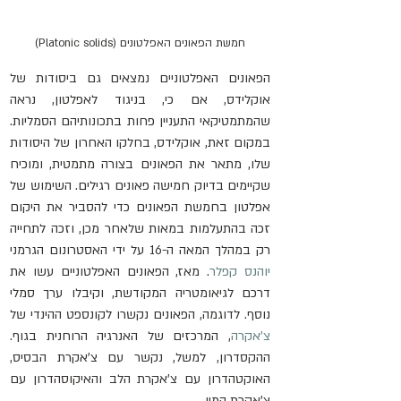
חמשת הפאונים האפלטונים (Platonic solids)
הפאונים האפלטוניים נמצאים גם ביסודות של 
אוקלידס, אם כי, בניגוד לאפלטון, נראה 
שהמתמטיקאי התעניין פחות בתכונותיהם הסמליות. 
במקום זאת, אוקלידס, בחלקו האחרון של היסודות 
שלו, מתאר את הפאונים בצורה מתמטית, ומוכיח 
שקיימים בדיוק חמישה פאונים רגילים. השימוש של 
אפלטון בחמשת הפאונים כדי להסביר את היקום 
זכה בהתעלמות במאות שלאחר מכן, וזכה לתחייה 
רק במהלך המאה ה-16 על ידי האסטרונום הגרמני 
יוהנס קפלר
. מאז, הפאונים האפלטוניים עשו את 
דרכם לגיאומטריה המקודשת, וקיבלו ערך סמלי 
נוסף. לדוגמה, הפאונים נקשרו לקונספט ההינדי של 
צ'אקרה
, המרכזים של האנרגיה הרוחנית בגוף. 
ההקסדרון, למשל, נקשר עם צ'אקרת הבסיס, 
האוקטהדרון עם צ'אקרת הלב והאיקוסהדרון עם 
צ'אקרת המין.