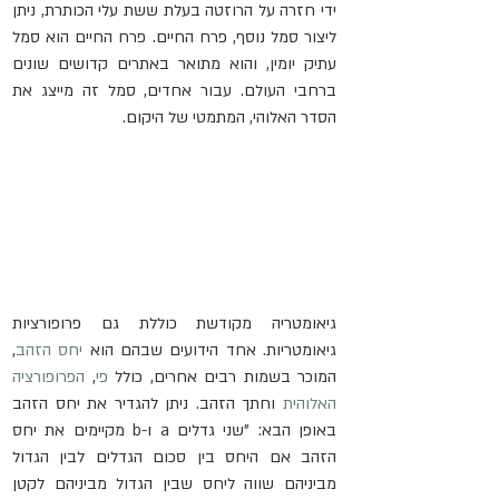
ידי חזרה על הרוזטה בעלת ששת עלי הכותרת, ניתן 
ליצור סמל נוסף, פרח החיים. פרח החיים הוא סמל 
עתיק יומין, והוא מתואר באתרים קדושים שונים 
ברחבי העולם. עבור אחדים, סמל זה מייצג את 
הסדר האלוהי, המתמטי של היקום.
גיאומטריה מקודשת כוללת גם פרופורציות 
גיאומטריות. אחד הידועים שבהם הוא 
יחס הזהב
, 
המוכר בשמות רבים אחרים, כולל 
פי
, 
הפרופורציה 
האלוהית
 וחתך הזהב. ניתן להגדיר את יחס הזהב 
באופן הבא: "שני גדלים a ו-b מקיימים את יחס 
הזהב אם היחס בין סכום הגדלים לבין הגדול 
מביניהם שווה ליחס שבין הגדול מביניהם לקטן 