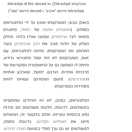
טטרקטיס (Tetractys), או tetractys of the decad 
(tetractys פירושו "ארבע", ו-decad פירושו "עשר")
באופן טבעי, הטטרקטיס אומץ על ידי הפיתגוראים 
כסמלם. ב
אסכולת אתונה
 של 
רפאל
, פיתגורס 
מתואר לצד 
ארכימדס
, שמוצג אוחז בלוח. החלק 
העליון של הלוח מציג את 
חוק ארכימדס
, בעוד 
התחתון את הטטרקטיס, מחווה לפיתגוראים. עם 
זאת, הטטרקטיס לא היה סמל פיתגוראי גרידא, 
והייתה לו השפעה גם על הגיאומטריה המקודשת של 
תרבויות אחרות. הודגש, למשל, שארבע אותיות 
ה
טטרגרמטון
 (השם המפורש) עשויות להיות 
מסודרות כטטרקטיס.
הפיתגוראים, כמובן, לא היו היחידים שהתעניינו 
במשולשים. לדוגמה, חלונות משולשים הם מחזה 
נפוץ בכנסיות נוצריות. אולם בהקשר זה, המשולש 
מייצג את 
השילוש הקדוש
. כדוגמה נוספת, 
למשולשים יש גם ערך סמלי בתנועת 
העידן החדש
. 