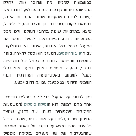
במשמעות סמלית, מה שהופך אותן לחלק 
מהגיאומטריה המקודשת. כמו המשולש, לצורות אלו 
עשויות להיות משמעויות שונות הנקשרות אליהן, 
בהתאם לקונטקסט שבו הן נוצרו. המעגל, למשל, 
נמצא בתרבויות שונות ברחבי העולם, ולכן מכיל 
משמעויות רבות. הפיתגוראים, למשל, תפסו את 
המעגל כסמל של אחדות, איחוד ואי-התחלקות. 
עבור 
זן בודהיסטים
, המעגל הוא סמל להארה, בעוד 
שהסינים התייחסו לצורה זו כסמל של הרקיעים. 
בנוסף, המעגל משמש באופן כמעט אוניברסלי 
כסמל לשמש. באסטרונומיה המודרנית, הגוף 
השמימי הזה מיוצג כמעגל עם נקודה באמצע.
ניתן לחזור על המעגל כדי ליצור סמלים חדשים. 
אחד מהם, למשל, הוא ה
וסיקה פיסקיס
 (המשמעות 
המילולית "שלפוחית השתן של הדג"), שנוצר 
מחיתוך שני מעגלים בעלי אותו רדיוס, שהמרכז של 
כל אחד מהם נמצא על היקפו של האחר. אומרים 
שההצטלבות של שני מעגלים בוסיקה פיסקיס 