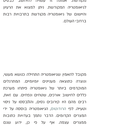
מקודשת. אמונה זו עשויה להיחשב כבסיס 
לגיאומטריה המקודשת. ניתן למצוא את הרעיון 
והיישום של גיאומטריה מקודשת בתרבויות רבות 
ברחבי העולם.
מקובל להאמין שגיאומטריה התחילה כנושא מעשי, 
ונוצרה כתוצאה מעניינים יומיומיים. המתרגלים 
המוקדמים ביותר של גיאומטריה פיתחו מערכת 
כללים לחישוב אורכים, שטחים ונפחים. עם זאת, 
רבים מהם היו קירובים גסים, והתבססו על ניסוי 
וטעייה. לפי 
הרודוטוס
, הגיאומטריה בוססה על ידי 
המצרים הקדומים. הדבר נתמך בעדויות כתובות 
ממצרים עצמה. אף על פי כן, ידוע שגם 