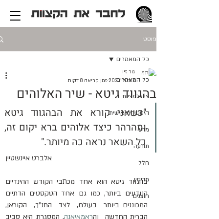
פוסט
כל המאמרים
גור זיו
כל המאמרים
7 ביולי 2021
זמן קריאה 8 דקות
בהגווד גיטא - שיר האלוהים
ציוויליזציות
"כשאני קורא את הבהגווד גיטא 
היסטוריה אישית
ומהרהר כיצד אלוהים ברא יקום זה, 
מדע
כל השאר נראה כה מיותר."
תודעה
אלברט איינשטיין
חלל
מדיסין
בהגווד  גיטא  הוא  אחד  מכתבי  הקודש  ההינדיים  
הנודעים  ביותר,  כמו  גם  אחד  הטקסטים  הדתיים  
חוצנים
המכוננים ביותר  בעולם,  לצד  התנ"ך,  הקוראן,  
הברית החדשה  וה
ראמאיאנה
. המסגרת היא סביב 