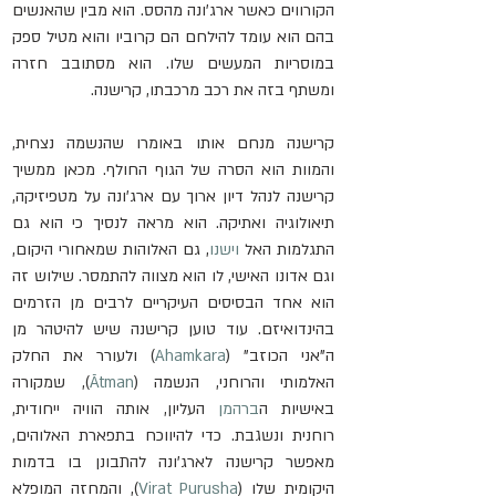
הקורווים כאשר ארג'ונה מהסס. הוא מבין שהאנשים 
בהם הוא עומד להילחם הם קרוביו והוא מטיל ספק 
במוסריות המעשים שלו. הוא מסתובב חזרה 
ומשתף בזה את רכב מרכבתו, קרישנה.
קרישנה מנחם אותו באומרו שהנשמה נצחית, 
והמוות הוא הסרה של הגוף החולף. מכאן ממשיך 
קרישנה לנהל דיון ארוך עם ארג'ונה על מטפיזיקה, 
תיאולוגיה ואתיקה. הוא מראה לנסיך כי הוא גם 
התגלמות האל 
וישנו
, גם האלוהות שמאחורי היקום, 
וגם אדונו האישי, לו הוא מצווה להתמסר. שילוש זה 
הוא אחד הבסיסים העיקריים לרבים מן הזרמים 
בהינדואיזם. עוד טוען קרישנה שיש להיטהר מן 
ה"אני הכוזב" (
Ahamkara
) ולעורר את החלק 
האלמותי והרוחני, הנשמה (
Ātman
), שמקורה 
באישיות ה
ברהמן
 העליון, אותה הוויה ייחודית, 
רוחנית ונשגבת. כדי להיווכח בתפארת האלוהים, 
מאפשר קרישנה לארג'ונה להתבונן בו בדמות 
היקומית שלו (
Virat Purusha
), והמחזה המופלא 