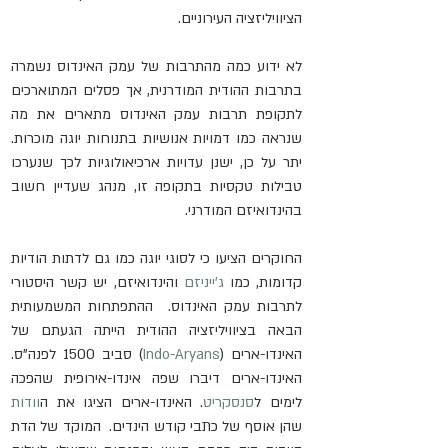
הציוויליזציה העירוניים.
לא ידוע כמה מהתרבות של עמק האינדוס נשמרה 
בתרבות ההודית המודרנית, אך פסלים המתוארכים 
לתקופת תרבות עמק האינדוס מתארים את מה 
שנראה כמו דמויות אנושיות בתנוחות יוגה מוכרות. 
יתר על כן, ישנן עדויות ארכיאולוגיות לכך שנערכו 
טבילות טקסיות בתקופה זו, מנהג שעדיין חשוב 
בהינדואיזם המודרני.
החוקרים הציעו כי לסוגי יוגה כמו גם לדתות הודיות 
קדומות, כמו 
ג'ייניזם
 והינדואיזם, יש קשר היסטורי 
לתרבות עמק האינדוס.  ההתפתחות המשמעותית 
הבאה בציוויליזציה ההודית הייתה הגעתם של 
האינדו-ארים (
Indo-Aryans
) סביב 1500 לפנה"ס. 
האינדו-ארים דיברו שפה אינדו-אירופית שהפכה 
לימים ל
סנסקריט
. האינדו-ארים הציגו את ה
וודות
שהן אוסף של כתבי קודש הינדים.  
המוקד
 של הדת 