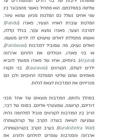
שושלות יריבות של בני דודים המתמודדים על 
שליטה בממלכתם. הוא מתחיל כאשר מהמבוגר בין 
שני אחים נשלל כס המלכות מכיוון שהוא עיוור. 
המלכות עוברת לאחיו הצעיר, פאנדו (
Pandu
). 
למרבה הצער, פאנדו נמצא עקר, בגלל קללה, 
ואשתו מתפללת לאלים שיעניקו לה ילדים מטעמו. 
האלים נענים, מה שמוביל לפנדבות (
Pandavas
), 
או בני פאנדו, הכוללים את הלוחם ארג'ונה 
(
Arjuna
). בינתיים, אחיו של פאנדו ממשיך להביא 
ילדים לעולם, הקורווים (
Kauravas
). בני הקורו 
מאמינים שהם שליטי הממלכה החוקיים ולכן הם 
מכריחים את הפנדבות לצאת לגלות.
במהלך גלותם, הפנדבות מוצאים עוד אחד מבני 
דודיהם, קרישנה, ​​שמצטרף אליהם. בסופו של דבר, 
הריב בין הפנדבות לקורווים מוביל למלחמה גלויה 
שמגיעה לשיאה בשדה הקרב של קורוקשתרה 
(
Kurukshetra War
). בערב הקרב בקורוקשתרה, 
ארג'ונה והפנדבות עומדים להילחם ולהרוג את 