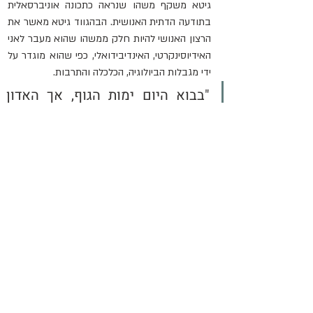
גיטא משקף משהו שנראה כתכונה אוניברסאלית 
בתודעה הדתית האנושית. הבהגווד גיטא מאשר את 
הרצון האנושי להיות חלק ממשהו שהוא מעבר לאני 
האידיוסינקרטי, האינדיבידואלי, כפי שהוא מוגדר על 
ידי מגבלות הביולוגיה, הכלכלה והתרבות.
"בבוא היום ימות הגוף, אך האדון 
השוכן בו, לעד עומד. לא מידה לו, 
לא שינוי, אינסופי הוא."
https://www.youtube.com/watch?v=Cs2QH652MP8
מקורות:
Huffpost
Ancient Origins