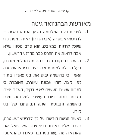
קרישנה מספר גיטא לארג'ונה
מאורעות הבהגוואד גיטה
לפני תחילת המלחמה הציע הסבא ויאזה – 
לדריטאראשטרה (אבי הקורו) ראייה זמנית כדי 
שיוכל לחזות במאבק. הוא סרב מכיוון שלא 
אבה לראות את ההרס כבר מהרגע הראשון.
בראש בני קורו ניצב בהישמה הבלתי מנוצח, 
בעל היכולת למות מתי שירצה. דריטאראשטרה 
האמין כי בהישמה יביס את בני פאנדו בתוך 
זמן קצר. זוהי אמונה עיוורת, האומרת כי 
למרות עשיית מעשים לא צודקים, האדם ינצח 
בזכות כוחו. ביום העשירי למלחמה נוצח 
בהישמה ותבוסתו היתה תבוסתם של בני 
קורו.
כאשר הגיעה הידיעה על כך לדריטאראשטרה, 
חזרה אליו ראייתו הפנימית. הוא שאל את 
סאנזאיה מה עשו בניו ובני פאנדו שהתאספו 