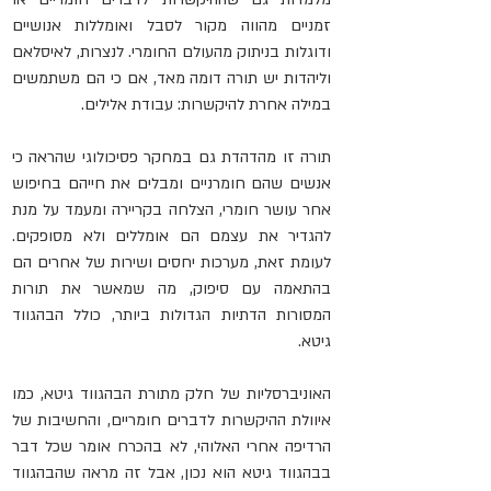
זמניים מהווה מקור לסבל ואומללות אנושיים 
ודוגלות בניתוק מהעולם החומרי. לנצרות, לאיסלאם 
וליהדות יש תורה דומה מאד, אם כי הם משתמשים 
במילה אחרת להיקשרות: עבודת אלילים.
תורה זו מהדהדת גם במחקר פסיכולוגי שהראה כי 
אנשים שהם חומרניים ומבלים את חייהם בחיפוש 
אחר עושר חומרי, הצלחה בקריירה ומעמד על מנת 
להגדיר את עצמם הם אומללים ולא מסופקים. 
לעומת זאת, מערכות יחסים ושירות של אחרים הם 
בהתאמה עם סיפוק, מה שמאשר את תורות 
המסורות הדתיות הגדולות ביותר, כולל הבהגווד 
גיטא.
האוניברסליות של חלק מתורת הבהגווד גיטא, כמו 
איוולת ההיקשרות לדברים חומריים, והחשיבות של 
הרדיפה אחרי האלוהי, לא בהכרח אומר שכל דבר 
בבהגווד גיטא הוא נכון, אבל זה מראה שהבהגווד 