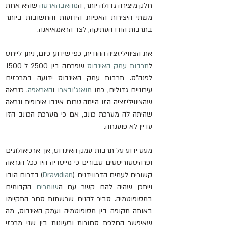
חלק מיצירה גדולה יותר, ה
מהאבהארטה
 שהיא אחת 
משתי היצירות האפיות הידועות והחשובות ביותר 
בתרבות הודו העתיקה, לצד הראמאיאנה.
את הציוויליזציה ההודית, כפי שידוע כיום, ניתן לייחס 
ל
תרבות עמק האינדוס
 שפרחה בין 2500 ל-1500 
לפנה"ס. תרבות עמק האינדוס ידועה במרכזים 
עירוניים גדולים, כמו 
מואנג'ודארו
 ו
האראפה
. כנראה 
שהציוויליזציה הזו הייתה טרום אינדו-אירופית ונראה 
שהיתה לה מערכת כתב, אם כי מערכת הכתב הזו 
עדיין לא פוענחה.
מעט
י
דוע על תרבות עמק האינדוס, אך ארכיאולוגים 
ופרהיסטוריסטים סבורים כי מייסדיה היו ככל הנראה 
קשורים לעמים הדרווידנים (
Dravidian
) בדרום הודו 
וייתכן שהיה להם קשר עם ה
שומרים
 הקדומים 
במסופוטמיה. סביר להניח שרשתות סחר התקיימו 
באותה תקופה בין מסופוטמיה ועמק האינדוס, מה 
שאיפשר החלפת סחורות ורעיונות בין שני מרכזי 