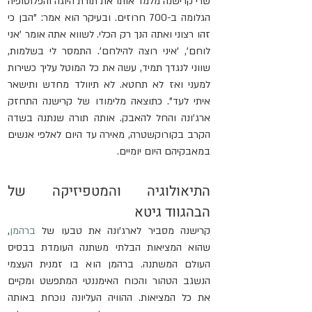
שרי קרישנה מלמד אותו את תורת היוגה והפלוסופיה 
הגלומה ב-700 חרוזים. ובעיקר הוא אמר: "הבן כי 
זהו רצוני ואתה הנך רק הכלי. לשווא אתה אומר ’אני 
לוחם’, ’איני רוצה להילחם’. התמסר לי בשלמות, 
שווני לנגדך תמיד, עשה את כל המוטל עליך כשירות 
למעני ואז לא תחטא. לא תיוולד מחדש ותישאר 
איתי לעד". כתוצאה מלימודו של קרישנה התחזק 
ארג’ונה והחל להאבק. אותה תורה שנתנה בשדה 
הקרב בקורוקשטרה, מאירה עד היום לאלפי אנשים 
במאבקיהם היום יומיים. 
התיאולוגיה והמטפיזיקה של 
הבהגווד גיטא
קרישנה מסביר לארג'ונה את טבעו של 
ברהמן
, 
שהוא המציאות הבלתי משתנה העומדת בבסיס 
העולם המשתנה. ברהמן הוא בו זמנית העצמי 
הנשגב הטהור והכוח האימננטי המתפשט ומקיים 
את כל המציאות. ההוויה העליונה נוכחת באותה 