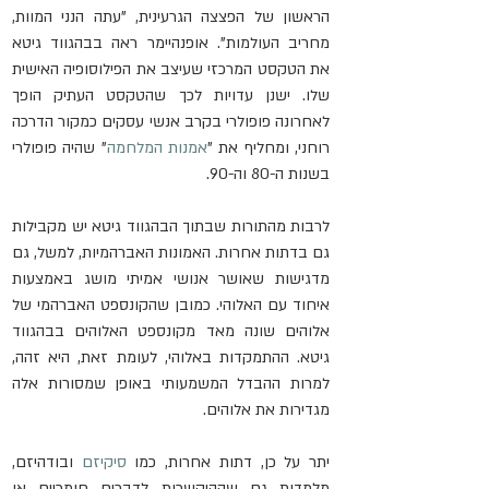
הראשון של הפצצה הגרעינית, "עתה הנני המוות, 
מחריב העולמות". אופנהיימר ראה בבהגווד גיטא 
את הטקסט המרכזי שעיצב את הפילוסופיה האישית 
שלו. ישנן עדויות לכך שהטקסט העתיק הופך 
לאחרונה פופולרי בקרב אנשי עסקים כמקור הדרכה 
רוחני, ומחליף את "
אמנות המלחמה
" שהיה פופולרי 
בשנות ה-80 וה-90. 
לרבות מהתורות שבתוך הבהגווד גיטא יש מקבילות 
גם בדתות אחרות. האמונות האברהמיות, למשל, גם 
מדגישות שאושר אנושי אמיתי מושג באמצעות 
איחוד עם האלוהי. כמובן שהקונספט האברהמי של 
אלוהים שונה מאד מקונספט האלוהים בבהגווד 
גיטא. ההתמקדות באלוהי, לעומת זאת, היא זהה, 
למרות ההבדל המשמעותי באופן שמסורות אלה 
מגדירות את אלוהים.
יתר על כן, דתות אחרות, כמו 
סיקיזם
 ובודהיזם, 
מלמדות גם שההיקשרות לדברים חומריים או 