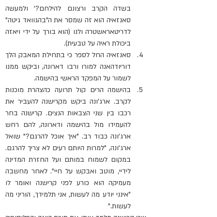
בשדה הקרב ורצונם להילחם?’ ולמעשה 
סאנזאיה הוא זה שמסר את ה"בהגוואד גיטה" 
לדריטאראשטרה ולנו (הוא בורך על ידי ויאזה 
ביכולת ראיה על טבעית).
סאנזאיה החל לספר כי בתחילת המאבק הלך 
דוריודהאנה למורו ורבו דארונה, וביקש ממנו 
לשמור על המפקד הראשי בהישמה.
בהישמה הרים קול תרועה כהצהרת מוכנות 
לקרב. ארג’ונה ביקש מקרישנה להעביר את 
רכבו בין שני הצבאות הנצים. קרישנה בחר 
להעמידו מול בהישמה ודארונה, להם רחש 
ארג’ונה כבוד רב. "איך אוכל להרגם?" שואל 
ארג’ונה, "למרות היותם רעים לא צריך להרגם. 
במקום לשמוח במותם ועל החזרת המדינה 
לידיי, מוטב ואבקש על חיי". לאחר מחשבה 
מעמיקה הוא כורע לפני קרישנה ואומר לו 
"אינני יודע מה לעשות, אני תלמידך, הוריני מה 
לעשות."