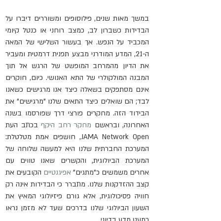
במשך מאות שנים, פילוסופים ומשוררים דיברו על 
הבדידות כשברון לב, כמצב רוחני או כנטל קיומי 
המכביד על הנפש. אך בעשור השלישי של המאה 
ה-21, המדע המודרני מבצע תפנית דרמטית ומעביר 
את הדיון מהמרחב המופשט של הרגש אל תוך 
המבנה המולקולרי של התא האנושי. כיום, חוקרים 
אינם מסתפקים בשאלה כיצד אנו מרגישים כשאנו 
לבד; הם שואלים כיצד התאים שלנו "מרגישים" את 
הבידוד הזה. מחקרים פורצי דרך שפורסמו בשנה 
האחרונה, ובראשם 
מחקר רחב היקף
 בכתב העת 
JAMA Network Open, חושפים אמת מטלטלת: 
המערכת החברתית שלנו היא למעשה שלוחה של 
המערכת הביולוגית, והקשרים שאנו טווים עם 
אחרים משמשים כ"מתגים" 
אפיגנטיים
 הקובעים את 
קצב ההזדקנות שלנו. מתברר כי הבדידות אינה רק 
חוויה פסיכולוגית, אלא גורם פיזיולוגי המאיץ את 
השעון הביולוגי שלנו בדרכים שעד לא מזמן נראו 
כמעט מדע בדיוני.