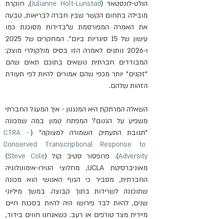
הולט-לונסטאד (
Julianne Holt-Lunstad
), חוקרת 
מובילה בתחום הקשר שבין חברה לבריאות, טבעה 
את האמרה המפורסמת ש"בדידות מסוכנת כמו 
עישון של 15 סיגריות ביום". המחקרים של 2025 
ו-2026 נותנים לאמרה הזו בסיס מולקולרי מוצק: 
המבודדים חברתית נושאים בתוכם תאים שהם 
"זקנים" יותר מכפי שהם אמורים להיות לפי תעודת 
הזהות שלהם.
השאלה המרתקת היא המנגנון - איך המעגל החברתי 
משפיע על הגנום? המפתח טמון במה שמכונה 
"תגובת התעתיק השמורה למצוקה" (
CTRA - 
Conserved Transcriptional Response to 
Adversity
). פרופסור סטיב קול (
Steve Cole
) 
מאוניברסיטת UCLA, מחלוצי הנוירו-אימונולוגיה 
החברתית, מסביר כי הגוף האנושי הוא מכונה 
שתוכננה לשרידות בתוך קבוצה. במשך מיליוני 
שנים, להיות לבד פירושו היה להיות בסכנת חיים 
מיידית מצד טורפים או רעב. כשאנחנו חווים בידוד, 