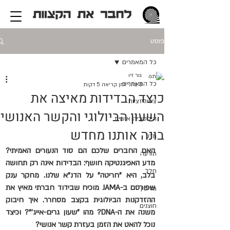
פוסט
כל המאמרים
גור זיו
כל המאמרים
3 ביוני
זמן קריאה 5 דקות
כיצד הבדידות מאיצה את
ציוויליזציות
השעון הביולוגי והקשר האנושי
היסטוריה אישית
בונה אותנו מחדש
מדע
האם החברים שלכם הם סוד הנעורים האמיתי? 
תודעה
מדע האפיגנטיקה חושף: הבדידות אינה רק תחושה 
חלל
בלב, היא "חריטה" על הדנ"א שלנו. מחקר ענק 
שפורסם ב-JAMA מוכיח שבידוד חברתי מאיץ את 
מדיסין
ההזדקנות הביולוגית בקצב מסחרר. איך חיבוק 
חוצנים
משנה את ה-DNA? מהו "שעון גרים-אייג'"? וכיצד 
נוכל להאט את הזמן בעזרת קשר אנושי?