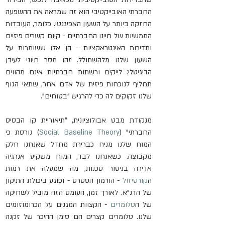
החברתי האובייקטיבי הוא זה שמראה את ההשפעה 
החזקה ביותר על השעון האפיגנטי. כלומר, העובדות 
הממשיות של חיינו החברתיים - קיום קשרים פיזיים 
ותדירות האינטראקציות - הן אלו ששומרות על 
השעון שלנו מלהשתולל. זהו מסר חיוני לעידן 
הדיגיטלי: לייקים ורשתות חברתיות אינם מהווים 
תחליף לנוכחות פיזית של אדם אחר, שתאי הגוף 
שלנו זקוקים לה כדי להרגיש "בטוחים".
מנקודת מבט אבולוציונית, "תיאוריית קו הבסיס 
החברתי" (
Social Baseline Theory
) גורסת כי 
המוח שלנו מניח כברירת מחדל שאנחנו חלק 
מקבוצה. כשאנחנו לבד, המוח משקיע אנרגיה 
אדירה בניטור סכנות, מה שמעלה את רמות 
ה
קורטיזול
 - הורמון הסטרס - ופוגע ביכולת התיקון 
של הדנ"א. לאורך זמן, העומס הזה מוביל לשחיקה 
של ה
טלומרים
 - הקצוות המגנים על הכרומוזומים 
שלנו. טלומרים קצרים הם סימן ההיכר של זקנה 