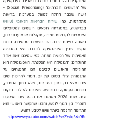
המחקרים הללו נותנים רוח גבית אדירה לפרקטיקה 
של 'מרשמים חברתיים' (Social Prescribing) - 
גישה שכבר החלה לפעול במערכות בריאות 
מתקדמות, כמו 
שירות הבריאות הלאומי (NHS)
בבריטניה, במסגרתה רופאים רושמים למטופלים 
הצטרפות לקבוצות תמיכה, מקהלות או מועדוני גינון, 
באותה רצינות שבה הם רושמים סטטינים. הבנת 
הקשר שבין האפיגנטיקה לחברה היא המהפכה 
האמיתית של רפואת המחר. כפי שסיכם זאת אחד 
החוקרים: "הגנטיקה היא הפסנתר, האפיגנטיקה היא 
המוזיקה, והאנשים סביבנו הם המנצחים על 
התזמורת הזו". בסופו של יום, הסוד לאריכות ימים 
אינו נמצא רק בתוך המבחנה, אלא בתוך החיבוק, 
בשיחה העמוקה ובתחושה שאנחנו לא לבד ביקום 
הזה. שנת 2026 מסמנת את הרגע שבו הפסקנו 
להפריד בין הגוף לנפש, והבנו שהקשר האנושי הוא 
התרופה החזקה ביותר שיש לטבע להציע.
http://www.youtube.com/watch?v=ZYvlq86aRBo