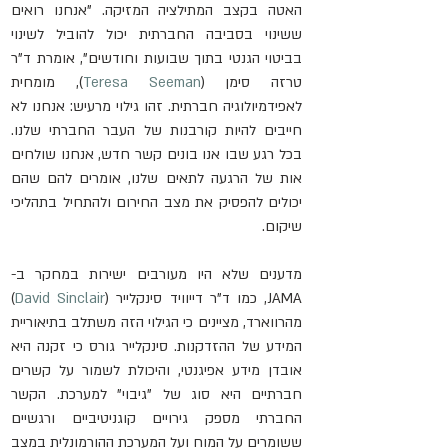
האטה בקצב המתילציה המזיקה. "אנחנו רואים 
ששינוי בסביבה החברתית יכול להוביל לשינוי 
בביטוי הגנטי בתוך שבועות וחודשים", אומרת ד"ר 
טרזה סימן (
Teresa Seeman
), מומחית 
לאפידמיולוגיה חברתית. זהו גילוי מרעיש: אנחנו לא 
חייבים להיות קורבנות של העבר החברתי שלנו. 
בכל רגע שבו אנו בונים קשר חדש, אנחנו שולחים 
אות של הרגעה לתאים שלנו, אומרים להם שהם 
יכולים להפסיק את מצב החירום ולהתחיל בתהליכי 
שיקום.
מדענים שלא היו מעורבים ישירות במחקר ב-
JAMA, כמו ד"ר דייוויד סינקלייר (
David Sinclair
) 
מהרווארד, מציינים כי הגילוי הזה משתלב בתיאוריית 
המידע של ההזדקנות. סינקלייר גורס כי זקנה היא 
אובדן מידע אפיגנטי, והיכולת לשמור על קשרים 
חברתיים היא סוג של "גיבוי" למערכת. הקשר 
החברתי מספק גירויים קוגניטיביים ורגשיים 
ששומרים על המוח ועל המערכת ההורמונלית במצב 