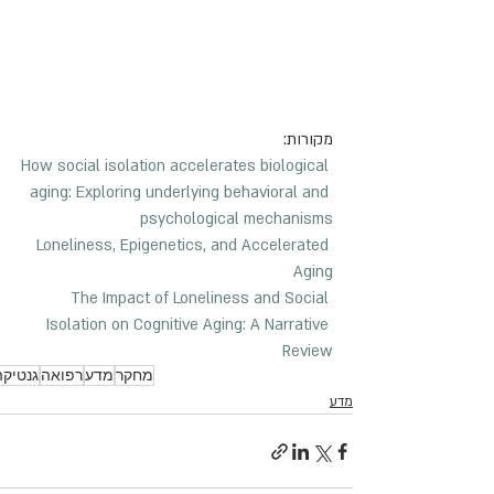
מקורות:
How social isolation accelerates biological 
aging: Exploring underlying behavioral and 
psychological mechanisms
Loneliness, Epigenetics, and Accelerated 
Aging
The Impact of Loneliness and Social 
Isolation on Cognitive Aging: A Narrative 
Review
מחקר
מדע
רפואה
גנטיקה
מדע