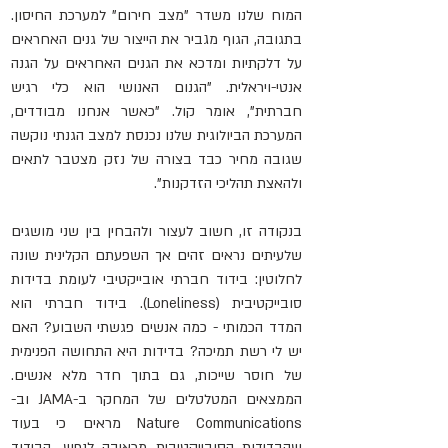
המוח שלנו משדר "מצב חירום" למערכת החיסון. 
בתגובה, הגוף מגביר את הייצור של גנים האחראים 
על דלקתיות ומדכא את הגנים האחראים על הגנה 
אנטי-ויראלית. "הגנום האנושי הוא כלי רגיש 
חברתית", אומר קול. "כאשר אנחנו מבודדים, 
המערכת הביולוגית שלנו נכנסת למצב הגנתי נוקשה 
שגובה מחיר כבד בצורה של נזק מצטבר לתאים 
ולהאצת תהליכי הזדקנות".
בנקודה זו, חשוב לעצור ולהבחין בין שני מושגים 
שלעיתים נראים זהים אך השפעתם הקלינית שונה 
לחלוטין: בידוד חברתי אובייקטיבי לעומת בדידות 
סובייקטיבית (Loneliness). בידוד חברתי הוא 
המדד הכמותי - כמה אנשים פגשתי השבוע? האם 
יש לי רשת תמיכה? בדידות היא התחושה הפנימית 
של חוסר שייכות, גם בתוך חדר מלא אנשים. 
הממצאים המטלטלים של המחקר ב-JAMA וב-
Nature Communications מראים כי בעוד 
שהבדידות הסובייקטיבית מכאיבה לנפש, הבידוד 