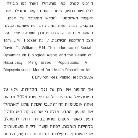
הורמוני סטרס (כמו קורטיזול) לאורך זמן מובילה 
לדלקתיות כרונית, שוחקת את הרקמות ומגדילה את 
"העומס האלוסטטי" (הבלאי המצטבר של הגוף). 
במקביל, יציבות רגשית ותמיכה חברתית משמשות כבלם 
המווסת את התגובה הדלקתית, ובכך משפיעות ישירות על 
קצב ההזדקנות הביולוגית. / Tam, L.M.; Hocker, K.; 
David, T.; Williams, E.M. The Influence of Social 
Dynamics on Biological Aging and the Health of 
Historically Marginalized Populations: A 
Biopsychosocial Model for Health Disparities. Int. 
J. Environ. Res. Public Health 2024
אך הסיפור אינו רק על נזקי הבדידות, אלא על 
הפוטנציאל המדהים של הריפוי. שנת 2026 מביאה 
איתה אופטימיות זהירה לגבי היכולת שלנו "לאתחל" 
את השעון. המדע מגלה כי אפיגנטיקה היא תהליך 
הפיך. כאשר אנשים שחיו בבידוד החלו להשתלב 
בקהילות תומכות, לפתח קשרי ידידות משמעותיים 
או להשתתף בפעילויות חברתיות קבועות, נצפתה 