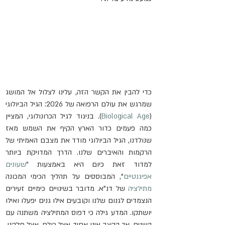
כדי להבין את הקשר הזה, עלינו לצלול אל המושג 
שמרגש את עולם הרפואה של 2026: הגיל הביולוגי 
(
Biological Age
). בניגוד לגיל הכרונולוגי, המציין 
כמה פעמים כדור הארץ הקיף את השמש מאז 
שנולדנו, הגיל הביולוגי מודד את מצבם האמיתי של 
הרקמות והאיברים שלנו. הדרך המדויקת ביותר 
למדוד זאת כיום היא באמצעות "
שעונים 
אפיגנטיים
", המבוססים על תהליך הכימי המכונה 
מתילציה
 של דנ"א. מדובר בשינויים כימיים זעירים 
הנצמדים לגנום שלנו וקובעים אילו גנים יפעלו ואילו 
יושתקו. המדע גילה כי דפוס המתילציה משתנה עם 
השנים, אך הקצב אינו אחיד אצל כולם. אצל חלקנו, 