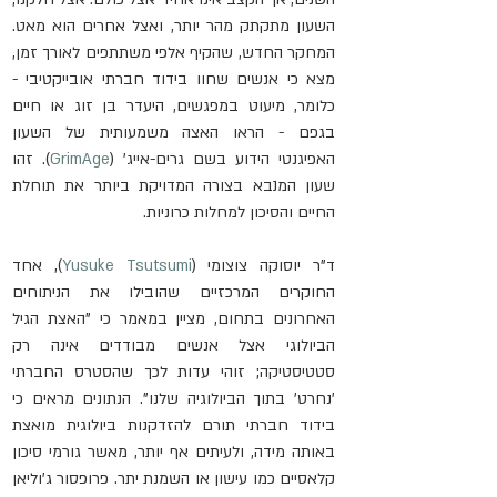
השעון מתקתק מהר יותר, ואצל אחרים הוא מאט. 
המחקר החדש, שהקיף אלפי משתתפים לאורך זמן, 
מצא כי אנשים שחוו בידוד חברתי אובייקטיבי - 
כלומר, מיעוט במפגשים, היעדר בן זוג או חיים 
בגפם - הראו האצה משמעותית של השעון 
האפיגנטי הידוע בשם גרים-אייג' (
GrimAge
). זהו 
שעון המנבא בצורה המדויקת ביותר את תוחלת 
החיים והסיכון למחלות כרוניות.
ד"ר יוסוקה צוצומי (
Yusuke Tsutsumi
), אחד 
החוקרים המרכזיים שהובילו את הניתוחים 
האחרונים בתחום, מציין במאמר כי "האצת הגיל 
הביולוגי אצל אנשים מבודדים אינה רק 
סטטיסטיקה; זוהי עדות לכך שהסטרס החברתי 
'נחרט' בתוך הביולוגיה שלנו". הנתונים מראים כי 
בידוד חברתי תורם להזדקנות ביולוגית מואצת 
באותה מידה, ולעיתים אף יותר, מאשר גורמי סיכון 
קלאסיים כמו עישון או השמנת יתר. פרופסור ג'וליאן 