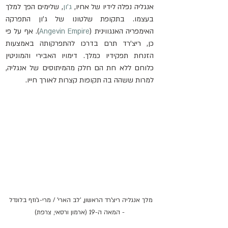
אנגליה נפלה לידיו של אחיו, 
ג'ון
, שלימים הפך למלך 
בעצמו. בתקופת שלטונו של ג'ון התפרקה 
האימפריה האנגווינית (
Angevin Empire
). אף על פי 
כן, ריצ'רד תרם בדרכו להתפרקותה באמצעות 
הזנחת תפקידיו כמלך. דימויו האבירי והמוניטין 
כלוחם ללא חת הם חלק מהמיתוסים של אנגליה, 
למרות ששהה בה תקופות קצרות לאורך חייו.
מלך אנגליה ריצ'רד הראשון, 'לב הארי' / מרי-ג'וזף בלונדל 
- המאה ה-19 (ארמון ורסאי, צרפת)