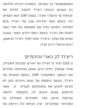
הומוסקסואלי בין השניים. בתמורה לברית הלחימה 
בין השניים הבטיח ריצ'רד להשיב לפיליפ את 
זכויותיו על נורמנדי ואנז'ו. בשנת 1189 יצאו השניים 
יחד במסע נוסף להדחת אביו של ריצ'רד מכס 
המלוכה. ניסיונם צלח עם הסכמתו של הנרי השני 
למנות את ריצ'רד באופן רשמי ליורש העצר. כעבור 
יומיים מת המלך, וריצ'רד מונה למלך ריצ'רד הראשון, 
דוכס נורמנדי ורוזן אנז'ו.
ריצ'רד לב הארי והיהודים
ב-1182 החל גל הגירה של יהודים מצרפת לאנגליה, 
אחרי שהמלך פיליפ גירש אותם מנחלותיו והחרים 
את רכושם. בספטמבר 1189, בטקס הכתרתו של 
ריצ'רד, נמנעה כניסתם של נשים ויהודים והם לא 
הורשו להגיש את מתנותיהם. תקרית  זו,  אשר  
פירושים  שונים  הובאו  לה,  בתוספת   לחוסר  
שביעות  הרצון  מצד  הסוחרים  האנגלים  על 
התחרות  שהיהודים  יצרו, הביאה לגל רדיפות של 