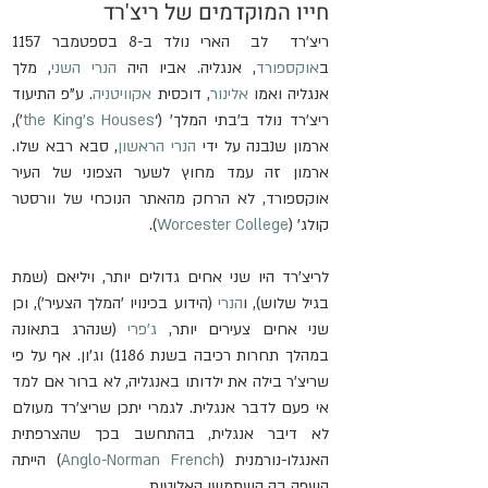
חייו המוקדמים של ריצ'רד
ריצ'רד  לב  הארי נולד ב-8 בספטמבר 1157 
ב
אוקספורד
, אנגליה. אביו היה 
הנרי השני
, מלך 
אנגליה ואמו 
אלינור
, דוכסית 
אקוויטניה
. ע"פ התיעוד 
ריצ'רד נולד ב'בתי המלך' (‘
the King’s Houses
’), 
ארמון שנבנה על ידי 
הנרי הראשון
, סבא רבא שלו. 
ארמון זה עמד מחוץ לשער הצפוני של העיר 
אוקספורד, לא הרחק מהאתר הנוכחי של וורסטר 
קולג' (
Worcester College
).
לריצ'רד היו שני אחים גדולים יותר, ויליאם (שמת 
בגיל שלוש), ו
הנרי
 (הידוע בכינויו 'המלך הצעיר'), וכן 
שני אחים צעירים יותר, 
ג'פרי
 (שנהרג בתאונה 
במהלך תחרות רכיבה בשנת 1186) וג'ון. אף על פי 
שריצ'ר בילה את ילדותו באנגליה, לא ברור אם למד 
אי פעם לדבר אנגלית. לגמרי יתכן שריצ'רד מעולם 
לא דיבר אנגלית, בהתחשב בכך שהצרפתית 
האנגלו-נורמנית (
Anglo-Norman French
) הייתה 
השפה בה השתמשו האליטות.