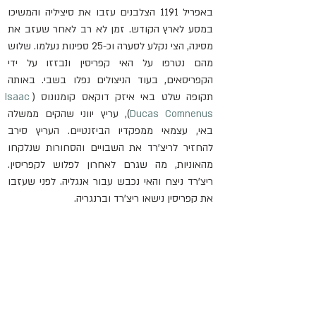
באפריל 1191 הצלבנים עזבו את סיציליה והמשיכו 
במסע לארץ הקודש. זמן לא רב לאחר שעזב את 
מסינה, הצי נקלע לסערה וכ-25 ספינות נעלמו. שלוש 
מהם נטרפו על האי קפריסין ונבזזו על ידי 
הקפריסאים, בעוד הניצולים נפלו בשבי. באותה 
תקופה שלט באי איזק דוקאס קומנונוס (
Isaac 
Ducas Comnenus
), עריץ יווני שהקים ממשלה 
באי, עצמאי ממפקדיו הביזנטיים. העריץ סירב 
להחזיר לריצ'רד את השבויים והסחורות שנלקחו 
מהאוניות, מה שגרם לאחרון לפלוש לקפריסין. 
ריצ'רד ניצח והאי נכבש עבור אנגליה. לפני שעזבו 
את קפריסין נישאו ריצ'רד וברנגריה.