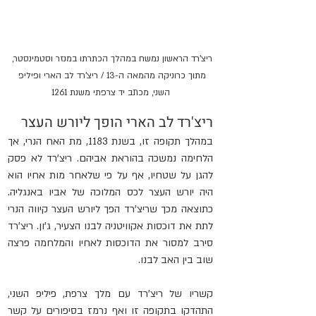
ריצ'רד הראשון נמשח במהלך הכתרתו במנזר וסטמינסטר, 
מתוך כרוניקה מהמאה ה-13 / ריצ'רד לב הארי ופיליפ 
השני, מכתב יד צרפתי משנת 1261
ריצ'רד לב הארי הופך ליורש העצר
במהלך תקופה זו, בשנת 1183, מת האח הנרי, אך 
הלחימה נמשכה בהוראת אביהם. ריצ'רד לא פסק 
להגן על שטחיו, אף על פי שלאחר מות אחיו הוא 
היה יורש העצר לכס המלוכה של אביו באנגליה. 
כתוצאה מכך שריצ'רד הפך ליורש העצר קיווה הנרי 
לתת את דוכסות אקוויטניה לבנו הצעיר, ג'ון. ריצ'רד 
סירב למסור את הדוכסות לאחיו והמלחמה פרצה 
שוב בין האב לבנו. 
קשריו של ריצ'רד עם מלך צרפת, פיליפ השני, 
התהדקו בתקופה זו ואף נרמז בסיפורים על קשר 