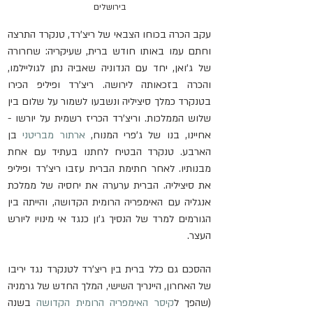
בירושלים
עקב הכרה בכוחו הצבאי של ריצ'רד, טנקרד התרצה 
וחתם עמו באותו חודש ברית, שעיקריה: שחרורה 
של ג'ואן, יחד עם הנדוניה שאביה נתן לגוליילמו, 
והכרה בזכאותה לירושה. ריצ'רד ופיליפ הכירו 
בטנקרד כמלך סיציליה ונשבעו לשמור על שלום בין 
שלוש הממלכות. וריצ'רד הכריז רשמית על יורשו - 
אחיינו, בנו של ג'פרי המנוח, 
ארתור מבריטני
 בן 
הארבע. טנקרד הבטיח לחתנו בעתיד עם אחת 
מבנותיו. לאחר חתימת הברית עזבו ריצ'רד ופיליפ 
את סיציליה. הברית ערערה את יחסיה של ממלכת 
אנגליה עם האימפריה הרומית הקדושה, והייתה בין 
הגורמים למרד של הנסיך ג'ון כנגד אי מינויו ליורש 
העצר.
ההסכם גם כלל ברית בין ריצ'רד לטנקרד נגד יריבו 
של האחרון, היינריך השישי, המלך החדש של גרמניה 
(שהפך ל
קיסר האימפריה הרומית הקדושה
 בשנה 