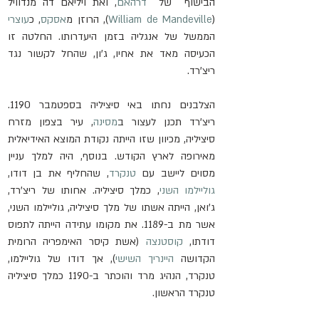
הבישוף  של  
דרהאם
, ואת ויליאם דה מנדוויל 
(
William de Mandeville
), הרוזן מ
אסקס
, כ
עוצרי
הממשל של אנגליה בזמן היעדרותו. החלטה זו 
הכעיסה מאד את אחיו, ג'ון, שהחל לקשור נגד 
ריצ'רד.
הצלבנים נחתו באי סיציליה בספטמבר 1190. 
ריצ'רד תכנן לעצור ב
מסינה
, עיר בצפון מזרח 
סיציליה, מכיוון שזו הייתה נקודת המוצא האידיאלית 
מאירופה לארץ הקודש. בנוסף, היה למלך עניין 
מסוים ליישב עם 
טנקרד
, שהחליף את בן דודו, 
גוליילמו השני
, כמלך סיציליה. אחותו של ריצ'רד, 
ג'ואן, הייתה אשתו של מלך סיציליה, גוליילמו השני, 
אשר מת ב-1189. את מקומו עתידה הייתה לתפוס 
דודתו, 
קוסטנצה
 (אשת קיסר האימפריה הרומית 
הקדושה 
היינריך השישי
), אך דודו של גוליילמו, 
טנקרד, הנהיג מרד והוכתר ב-1190 כמלך סיציליה 
טנקרד הראשון. 