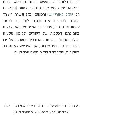
יהודים בלונדון, שהתפשט ברחבי המדינה. יהודים 
שלא הסכימו להמיר את דתם הוכו למוות (ובראשם 
רבי 
יעקב מאורליינש
) ורכושם נבזז ונשרף. ריצ'רד 
התנגד לרדיפות אלו והתיר למומרים לחזור 
לאמונתם הדתית, אם כי יש המייחסים זאת לרצונו 
בתמיכתם הכספית של היהודים למימון מסעות 
הצלב שהחל בהכנתם. הרודפים הוענשו על ידו 
והרדיפות גונו בצו מלכותי, אך האכיפה לא נערכה 
בתקיפות, והקהילה היהודית ספגה מכה קשה.
ריצ'רד לב הארי (מימין) בקרב נגד פיליפ השני בשנת 1198 
 / Slaget ved Gisors (ציור המאה ה-14)