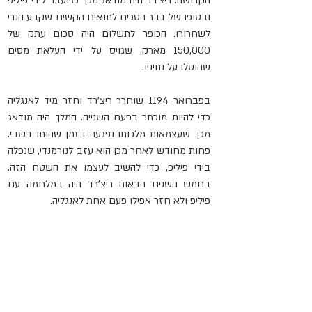
הקדושה. ריצ'רד היה מודאג מכך שיועבר לידי פיליפ 
ובסופו של דבר הסכים לתנאים הקשים שקבע הנרי 
לשחרורו. הכופר לתשלום היה סכום עתק של 
150,000 מארק, שגויס על ידי העלאת מסים 
שהוטלו על נתיניו.
בפברואר 1194 שוחרר ריצ'רד וחזר מיד לאנגליה 
כדי להיות מוכתר בפעם השנייה. המלך היה מודאג 
מכך שעצמאות מלכותו נפגעה בזמן שהותו בשבי. 
פחות מחודש לאחר מכן הוא עזב לנורמנדי, שנפלה 
בידי פיליפ, כדי להשיב לעצמו את השטח הזה. 
בחמש השנים הבאות ריצ'רד היה במלחמה עם 
פיליפ ולא חזר אפילו פעם אחת לאנגליה.