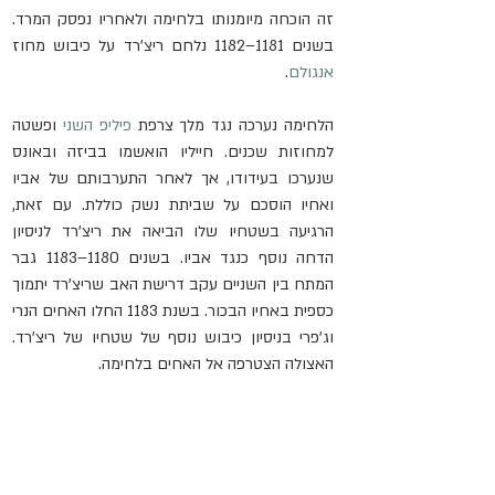
זה הוכחה מיומנותו בלחימה ולאחריו נפסק המרד. 
בשנים 1181–1182 נלחם ריצ'רד על כיבוש מחוז 
אנגולם
.
הלחימה נערכה נגד מלך צרפת 
פיליפ השני
 ופשטה 
למחוזות שכנים. חייליו הואשמו בביזה ובאונס 
שנערכו בעידודו, אך לאחר התערבותם של אביו 
ואחיו הוסכם על שביתת נשק כוללת. עם זאת, 
הרגיעה בשטחיו שלו הביאה את ריצ'רד לניסיון 
הדחה נוסף כנגד אביו. בשנים 1180–1183 גבר 
המתח בין השניים עקב דרישת האב שריצ'רד יתמוך 
כספית באחיו הבכור. בשנת 1183 החלו האחים הנרי 
וג'פרי בניסיון כיבוש נוסף של שטחיו של ריצ'רד. 
האצולה הצטרפה אל האחים בלחימה. 