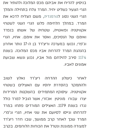
בניסיון להדיח את אביהם מכס המלוכה ולהותיר את 
הנרי הצעיר כשליט יחיד. המרד צלח בתחילה והמלך 
הנרי השני נסוג ל
נורמנדיה
, משם הצליח לדכא את 
המרד. במהלך הלחימה פלש הנרי השני לשטחי 
אקוויטניה ופואטייה, שטחיה של אשתו בנפרד 
ואימם של הנסיכים, ואסר את אימם. אחיו, הנרי 
וג'פרי, נכנעו במערכה וריצ'רד בן ה-17 נותר אחרון 
בהנהגת המרד להדחת אביו מכס המלוכה. בשנת 
1174
 סירב להילחם מול אביו, נכנע ונשא שבועת 
אמונים לאביו.
לאחר  כישלון  ההדחה  ריצ'רד  נאלץ  לשוב  
ולהתמקד  בהסדרת  יחסיו  עם  האצילים  בשטחי  
אקוויטניה.  עיסוקיו המתמידים  בהשקטת  המרידות  
יצרו  עבורו  מוניטין  אכזרי, אשר הוביל למרד כולל 
נגדו בשנת 1179. האצילים המורדים פתחו במרד 
להדחתו וגייסו לסיועם את שני אחיו, הנרי וג'פרי. 
המרד שכך לאחר קרב ממושך, שבו חדר ריצ'רד 
למצודה ממוגנת ונטרל את הכוחות הלוחמים. בקרב 