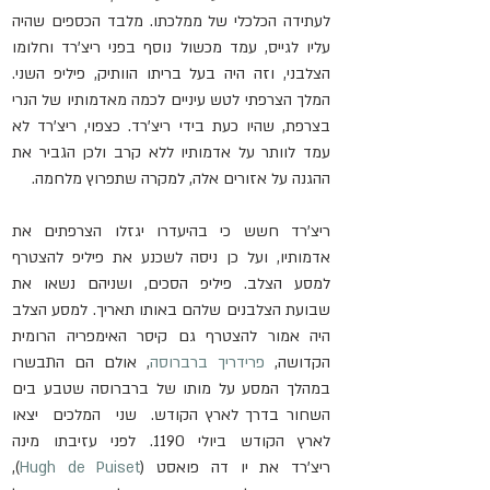
לעתידה הכלכלי של ממלכתו. מלבד הכספים שהיה 
עליו לגייס, עמד מכשול נוסף בפני ריצ'רד וחלומו 
הצלבני, וזה היה בעל בריתו הוותיק, פיליפ השני. 
המלך הצרפתי לטש עיניים לכמה מאדמותיו של הנרי 
בצרפת, שהיו כעת בידי ריצ'רד. כצפוי, ריצ'רד לא 
עמד לוותר על אדמותיו ללא קרב ולכן הגביר את 
ההגנה על אזורים אלה, למקרה שתפרוץ מלחמה.
ריצ'רד חשש כי בהיעדרו יגזלו הצרפתים את 
אדמותיו, ועל כן ניסה לשכנע את פיליפ להצטרף 
למסע הצלב. פיליפ הסכים, ושניהם נשאו את 
שבועת הצלבנים שלהם באותו תאריך. למסע הצלב 
היה אמור להצטרף גם קיסר האימפריה הרומית 
הקדושה, 
פרידריך ברברוסה
, אולם הם התבשרו 
במהלך המסע על מותו של ברברוסה שטבע בים 
השחור בדרך לארץ הקודש.  שני  המלכים  יצאו  
לארץ  הקודש  ביולי  1190.  לפני  עזיבתו  מינה  
ריצ'רד  את  יו  דה  פואסט  (
Hugh  de  Puiset
),  