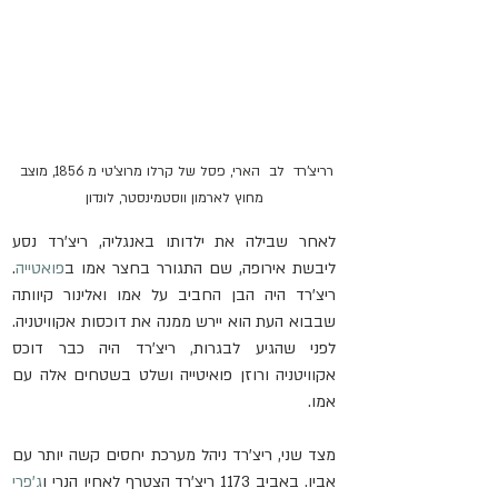
רריצ'רד  לב  הארי, פסל של קרלו מרוצ'טי מ 1856, מוצב 
מחוץ לארמון ווסטמינסטר, לונדון
לאחר שבילה את ילדותו באנגליה, ריצ'רד נסע 
ליבשת אירופה, שם התגורר בחצר אמו ב
פואטייה
. 
ריצ'רד היה הבן החביב על אמו ואלינור קיוותה 
שבבוא העת הוא יירש ממנה את דוכסות אקוויטניה. 
לפני שהגיע לבגרות, ריצ'רד היה כבר דוכס 
אקוויטניה ורוזן פואיטייה ושלט בשטחים אלה עם 
אמו.
מצד שני, ריצ'רד ניהל מערכת יחסים קשה יותר עם 
אביו. באביב 1173 ריצ'רד הצטרף לאחיו הנרי ו
ג'פרי