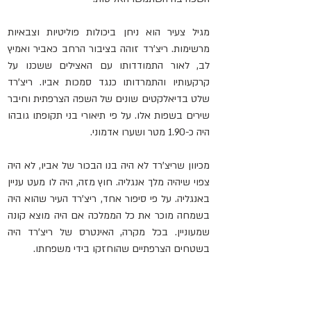
מגיל צעיר הוא ניחן ביכולות פוליטיות וצבאיות 
מרשימות. ריצ'רד זוהה בציבור הרחב כאביר ואמיץ 
לב, לאור התמודדותו עם האצילים ששכנו על 
קרקעותיו והתמרדותו כנגד סמכות אביו. ריצ'רד 
שלט בדיאלקטים שונים של השפה הצרפתית וחיבר 
שירים בשפות אלו. על פי תיאורי בני תקופתו גובהו 
היה כ-1.90 מטר ושערו אדמוני.
מכיוון שריצ'רד לא היה בנו הבכור של אביו, לא היה 
צפוי שיהיה מלך אנגליה. חוץ מזה, היה לו מעט עניין 
באנגליה. על פי סיפור אחד, ריצ'רד העיר שהוא היה 
בשמחה מוכר את כל הממלכה אם היה מוצא קונה 
שמעוניין. בכל מקרה, האינטרס של ריצ'רד היה 
בשטחים הצרפתיים שהוחזקו בידי משפחתו.