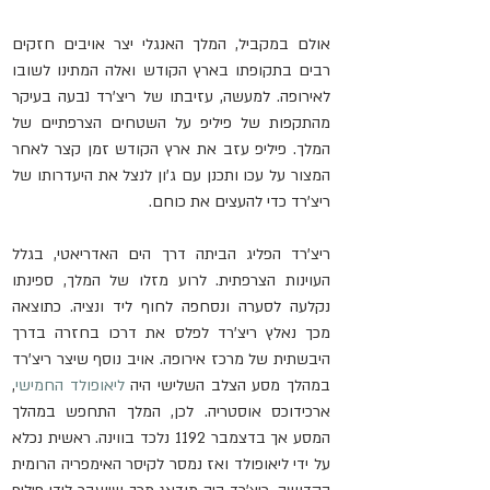
אולם במקביל, המלך האנגלי יצר אויבים חזקים 
רבים בתקופתו בארץ הקודש ואלה המתינו לשובו 
לאירופה. למעשה, עזיבתו של ריצ'רד נבעה בעיקר 
מהתקפות של פיליפ על השטחים הצרפתיים של 
המלך. פיליפ עזב את ארץ הקודש זמן קצר לאחר 
המצור על עכו ותכנן עם ג'ון לנצל את היעדרותו של 
ריצ'רד כדי להעצים את כוחם.
ריצ'רד הפליג הביתה דרך הים האדריאטי, בגלל 
העוינות הצרפתית. לרוע מזלו של המלך, ספינתו 
נקלעה לסערה ונסחפה לחוף ליד ונציה. כתוצאה 
מכך נאלץ ריצ'רד לפלס את דרכו בחזרה בדרך 
היבשתית של מרכז אירופה. אויב נוסף שיצר ריצ'רד 
במהלך מסע הצלב השלישי היה 
ליאופולד החמישי
, 
ארכידוכס אוסטריה. לכן, המלך התחפש במהלך 
המסע אך בדצמבר 1192 נלכד בווינה. ראשית נכלא 
על ידי ליאופולד ואז נמסר לקיסר האימפריה הרומית 