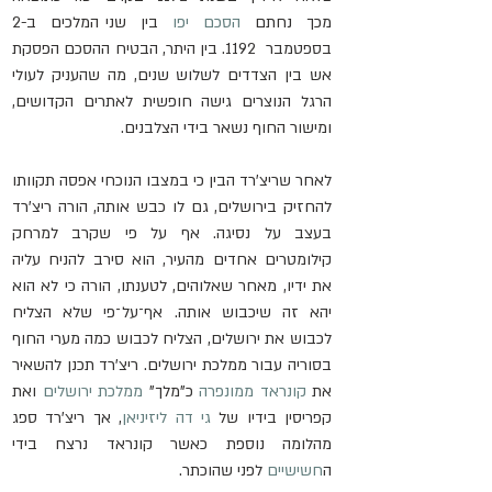
מכך  נחתם  
הסכם  יפו
  בין  שני המלכים  ב-2  
בספטמבר  1192. בין היתר, הבטיח ההסכם הפסקת 
אש בין הצדדים לשלוש שנים, מה שהעניק לעולי 
הרגל הנוצרים גישה חופשית לאתרים הקדושים, 
ומישור החוף נשאר בידי הצלבנים.
לאחר שריצ'רד הבין כי במצבו הנוכחי אפסה תקוותו 
להחזיק בירושלים, גם לו כבש אותה, הורה ריצ'רד 
בעצב על נסיגה. אף על פי שקרב למרחק 
קילומטרים אחדים מהעיר, הוא סירב להניח עליה 
את ידיו, מאחר שאלוהים, לטענתו, הורה כי לא הוא 
יהא זה שיכבוש אותה. אף־על־פי שלא הצליח 
לכבוש את ירושלים, הצליח לכבוש כמה מערי החוף 
בסוריה עבור ממלכת ירושלים. ריצ'רד תכנן להשאיר 
את 
קונראד ממונפרה
 כ"מלך" 
ממלכת ירושלים
 ואת 
קפריסין בידיו של 
גי דה ליזיניאן
, אך ריצ'רד ספג 
מהלומה נוספת כאשר קונראד נרצח בידי 
ה
חשישיים
 לפני שהוכתר.