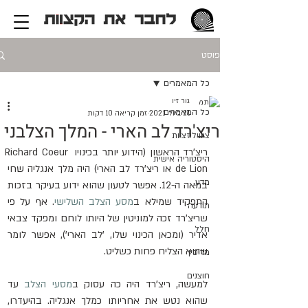
פוסט
כל המאמרים
גור זיו
כל המאמרים
21 ביולי 2021
זמן קריאה 10 דקות
ריצ'רד לב הארי - המלך הצלבני
ציוויליזציות
ריצ'רד הראשון (הידוע יותר בכינויו Richard Coeur 
היסטוריה אישית
de Lion או ריצ'רד לב הארי) היה מלך אנגליה שחי 
מדע
במאה ה-12. אפשר לטעון שהוא ידוע בעיקר בזכות 
התפקיד שמילא ב
מסע הצלב השלישי
. אף על פי 
תודעה
שריצ'רד זכה למוניטין של היותו לוחם ומפקד צבאי 
חלל
אדיר (ומכאן הכינוי שלו, 'לב הארי'), אפשר לומר 
שהוא הצליח פחות כשליט. 
מדיסין
חוצנים
למעשה, ריצ'רד היה כה עסוק ב
מסעי הצלב
 עד 
שהוא נטש את אחריותו כמלך אנגליה. בהיעדרו, 