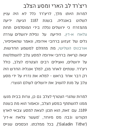
ריצ'רד לב הארי ומסע הצלב
למרות  היותו  מלך,  לריצ'רד  כלל  לא  היה  עניין  
לשלוט  באנגליה.  בשנת  1187  הגיעה  ידיעה  
מהמזרח  כי  ירושלים נפלה  בידי  המוסלמים  תחת   
צלאח  א-דין
.  הידיעה  על  נפילת ירושלים עוררה 
גלים של זעזוע ברחבי אירופה, ונאמר שהאפיפיור, 
אורבנוס השלישי
, מת מההלם למשמע החדשות. 
יצאה קריאה ברחבי אירופה למסע צלב להשתלטות 
על ירושלים, ואצילים רבים הצטרפו לצלב, כולל 
ריצ'רד. שנתיים לאחר מכן, למלך אנגליה החדש היה 
רק ​​דבר אחד בראש - למלא את נדריו על ידי מסע 
צלב על מנת להשיב את ירושלים לעולם הנוצרי.
למרות שהנרי הצטרף לצלב גם כן, צרות בבית מנעו 
ממנו להשתתף במסע הצלב, וכאמור הוא מת בשנת 
1189. עם זאת, הוא תכנן לצאת למסע צבאי לארץ 
הקודש וגבה מס מיוחד, 'מעשר צלאח א-דין' 
('Saladin Tithe'), בכל ממלכתו. הכספים שגייס 