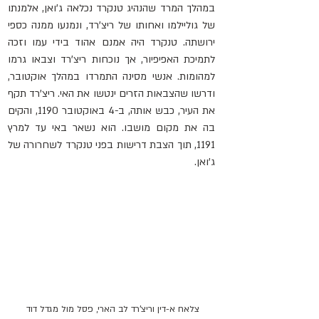
במהלך המרד שהנהיג טנקרד נכלאה ג'ואן, אלמנתו 
של גוליילמו ואחותו של ריצ'רד, ונמנעו ממנה כספי 
ירושתה. טנקרד היה אמנם אהוד בידי עמו וזכה 
לתמיכת האפיפיור, אך נוכחות ריצ'רד וצבאו גרמו 
למהומות. אנשי מסינה התמרדו במהלך אוקטובר, 
ודרשו שהצבאות הזרים ינטשו את האי. ריצ'רד תקף 
את העיר, כבש אותה, ב-4 באוקטובר 1190, והקים 
בה את מקום מושבו. הוא נשאר באי עד למרץ 
1191, תוך הצבת דרישות בפני טנקרד לשחרורה של 
ג'ואן.
צלאח א-דין וריצ'רד לב הארי, פסל מול מגדל דוד 