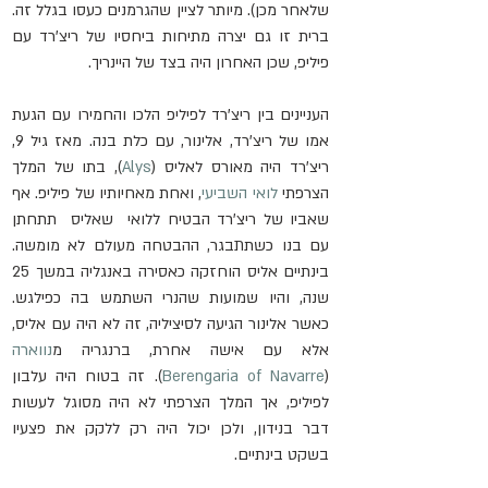
שלאחר מכן). מיותר לציין שהגרמנים כעסו בגלל זה. 
ברית זו גם יצרה מתיחות ביחסיו של ריצ'רד עם 
פיליפ, שכן האחרון היה בצד של היינריך. 
העניינים בין ריצ'רד לפיליפ הלכו והחמירו עם הגעת 
אמו של ריצ'רד, אלינור, עם כלת בנה. מאז גיל 9, 
ריצ'רד היה מאורס לאליס (
Alys
), בתו של המלך 
הצרפתי 
לואי השביעי
, ואחת מאחיותיו של פיליפ. אף 
שאביו של ריצ'רד הבטיח ללואי  שאליס  תתחתן 
עם בנו כשתתבגר, ההבטחה מעולם לא מומשה. 
בינתיים אליס הוחזקה כאסירה באנגליה במשך 25 
שנה, והיו שמועות שהנרי השתמש בה כפילגש. 
כאשר אלינור הגיעה לסיציליה, זה לא היה עם אליס, 
אלא עם אישה אחרת, ברנגריה מ
נווארה
(
Berengaria of Navarre
). זה בטוח היה עלבון 
לפיליפ, אך המלך הצרפתי לא היה מסוגל לעשות 
דבר בנידון, ולכן יכול היה רק ללקק את פצעיו 
בשקט בינתיים.