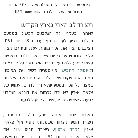
כיבוש עכו ע"י ריצ'רד לב הארי (המאה ה-14) / החותם 
הגדול של המלך ריצ'רד הראשון משנת 1189
ריצ'רד לב הארי בארץ הקודש
לאחר  מעקף  זה, הצלבנים המשיכו במסעם 
וריצ'רד הגיע לעיר החוף עכו ב-8 ביוני 1191. 
הצלבנים נצרו את העיר משנת 1189 ובתורם ננצרו 
על ידי כוחותיו של צלאח א-דין. אך ריצ'רד מצא את 
עצמו לפתע ללא בעלי ברית. הוא ננטש על ידי פיליפ 
ו
לאופולד החמישי
 מאוסטריה הסיר את תמיכתו 
ממנו. הטקטיקות של ריצ'רד הבטיחו את הצלחתו 
במצור על עכו ובמסע שלאחריו לדרום. אנשיו של 
צלאח א-דין לא יכלו לפתות את הצבא הצלבני 
לפעולה אימפולסיבית, שיכלה לפעול לרעתו.
מאוחר  יותר  באותה  שנה,  ב-7  בספטמבר,  
ריצ'רד  השיג  ניצחון  משמעותי  נוסף  מול  צלאח  
א-דין  ב
קרב  ארסוף
.  ריצ'רד  הביס  שוב  את  
צלאח  א-דין  בשנת  1192  בקרב  יפו.  כתוצאה  