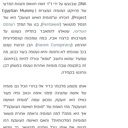
DNA, שבוצעו על ידי ד"ר זאהי חוואס והצוות המדעי 
של פרויקט המומיה המצרית (Egyptian Mummy 
Project), הוכיחו ש"מומית האיש הצועק" היא של 
הנסיך פנטוואר (
Pentawer
), בנו של המלך 
רעמסס 
השלישי
, שנאלץ להתאבד בתלייה כעונש על 
מעורבותו ברצח אביו, במה שמכונה קונספירציית 
ההרמון (
Harem Conspiracy
). הבן הרוצח נענש 
בכך שגופתו לא נחנטה והיא נעטפה בעור כבש, מה 
שמעיד שהוא נחשב "טמא" וגורלו להיות בגיהינום. 
זה בתקופה שבה מומיות אחרות נעטפו בפשתן לבן 
ונחנטו בקפידה.
אותו מטמון מלכותי בדיר אל-בחרי הכיל גם מומיה 
של אישה שהציגה סימני אימה וכאב ופיה פעור 
כאילו היא זועקת, ומכאן שמה "מומית האישה 
הצועקת". מהי האמת של "מומית האישה הצועקת"? 
איך היא מתה? למה המומיה נראתה אחרת משאר 
המומיות המלכותיות? והאם האישה הצועקת הזו 
פגשה את אותו גורל שפגש פנטוואר, כך שהיא 