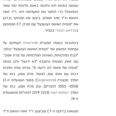
נענשה במוות ולא נחנטה באופן מלכותי כמו שאר 
הנסיכות? כדי לפתור את התעלומה הזו, ד"ר זאהי 
חוואס וד"ר סהר סאלם, ביצעו את המחקר ובדקו 
את "מומית האישה הצועקת" עם סורק CT הממוקם 
ב
מוזיאון המצרי
 בקהיר.
בכתובות בשפה המצרית ה
היראטית
 העתיקה על 
עטיפות הפשתן של "מומית האישה הצועקת" נכתב: 
"הבת המלכותית, האחות המלכותית של מרת אמון". 
עם זאת, המומיה נחשבה "לא ידועה" ולכן כונתה 
"מומיה של אישה לא ידועה A", מכיוון שהיו נסיכות 
רבות עם אותו שם, למשל: מרת אמון, בתו של 
המלך סקננרה (
Seqenenre
) מסוף השושלת ה-17 
(1558- 1553 לפנה"ס), וגם מרת אמון, בתו של 
המלך 
רעמסס השני
 (1279-1213 לפנה"ס) מהשושלת 
ה-19.
תוצאות בדיקת ה-CT שביצעו ד"ר זאהי חוואס וד"ר 