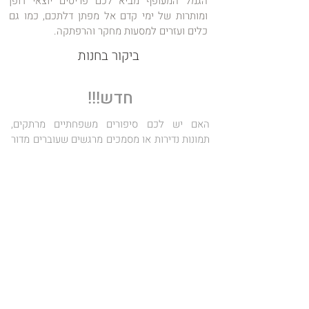
הגמל המעופף מביא לכם פריטים יוצאי דופן
ומותרות של ימי קדם אל מפתן דלתכם, כמו גם
כלים ועזרים למסעות מחקר והרפתקה.
ביקור בחנות
חדש!!!
האם יש לכם סיפורים משפחתיים מרתקים,
תמונות נדירות או מסמכים מרגשים שעוברים מדור
לדור? עכשיו זה הזמן לשתף אותם!
אנו שמחים להכריז על קטגוריה חדשה:
היסטוריה אישית