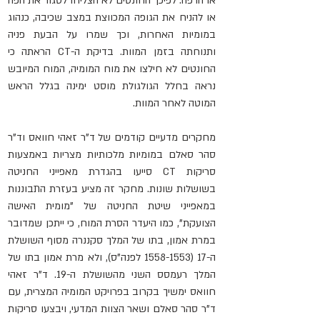
או הרפה. לפיכך החונטים לא הצליחו לסגור את הפה 
או להניח את הגופה המכווצת במצב שכיבה, כנהוג 
במומיות האחרות, וכך שמרו על הבעת פניה 
ותנוחתה בזמן המוות. בדיקת ה-CT הראתה כי 
החונטים לא חילצו את מוח המומיה, המוח המיובש 
נראה בחלל הגולגולת מוסט ימינה בגלל הראש 
המוטה לאחר המוות.
מחקרים מדעיים קודמים של ד"ר זאהי חוואס וד"ר 
סהר סאלם במומיות מלכותיות מצריות באמצעות 
סריקות CT סייעו בהגדרת מאפייני החניטה 
בשושלות שונות. מחקר זה מציע בעזרת התבוננות 
במאפייני שיטת החניטה של ​​"מומית האישה 
הצועקת", כמו היעדר הסרת המוח, כי ייתכן שמדובר 
במרת אמון, בתו של המלך סקננרה מסוף השושלת 
ה-17 (1558-1553 לפנה"ס), ולא מרת אמון בתו של 
המלך רעמסס השני מהשושלת ה-19. ד"ר זאהי 
חוואס ימשיך בקרוב בפרויקט המומיה המצרית, עם 
ד"ר סהר סאלם ושאר הצוות המדעי, ויבצעו סריקות 