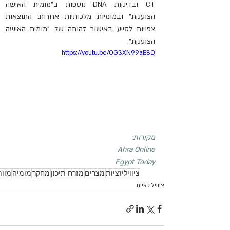
CT ובדיקות DNA נוספות ב"מומית האישה 
הצועקת" ובמומיות מלכותיות אחרות. התוצאות 
צפויות לסייע באישור זהותה של "מומית האישה 
הצועקת".
https://youtu.be/OG3XN99aE8Q
מקורות:
Ahra Online
Egypt Today
ציוויליזציות
מצרים
מזרח תיכון
מחקר
מומיה
מוות
ציוויליזציות