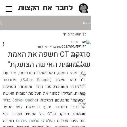
פוסט
כל המאמרים
גור זיו
כל המאמרים
5 באוג׳ 2021
זמן קריאה 4 דקות
סריקת CT חשפה את האמת
ציוויליזציות
של "מומית האישה הצועקת"
היסטוריה אישית
ד"ר זאהי חוואס
, האגיפטולוג המפורסם, יחד עם 
מדע
ד"ר סהר סאלם (
Sahar Saleem
), פרופסור 
תודעה
רדיולוגיה מאוניברסיטת קהיר ומומחה בסריקת 
מומיות, הצליחו לפתור את תעלומת "מומית האישה 
חלל
הצועקת" מהמטמון המלכותי (
Royal Cache
) ב
דיר 
מדיסין
אל-בחרי
, במחקר מדעי שפורסם לפני מספר 
חודשים. מחקר ה-CT של המומיה שערכו שני 
חוצנים
המדענים המצרים העלה כי 
טרשת עורקים
 חמורה 