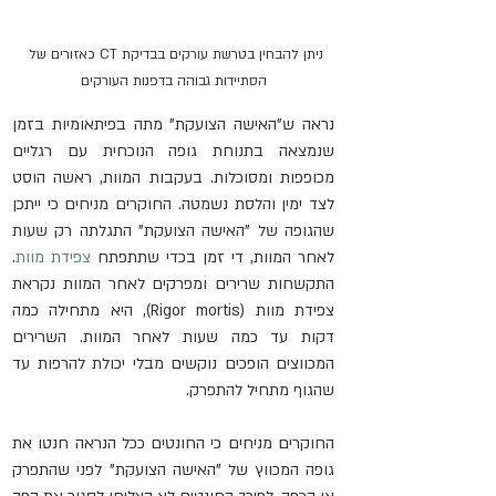
ניתן להבחין בטרשת עורקים בבדיקת CT כאזורים של 
הסתיידות גבוהה בדפנות העורקים
נראה ש"האישה הצועקת" מתה בפיתאומיות בזמן 
שנמצאה בתנוחת גופה הנוכחית עם רגליים 
מכופפות ומסוכלות. בעקבות המוות, ראשה הוסט 
לצד ימין והלסת נשמטה. החוקרים מניחים כי ייתכן 
שהגופה של "האישה הצועקת" התגלתה רק שעות 
לאחר המוות, די זמן בכדי שתתפתח 
צפידת מוות
. 
התקשחות שרירים ומפרקים לאחר המוות נקראת 
צפידת מוות (Rigor mortis), היא מתחילה כמה 
דקות עד כמה שעות לאחר המוות. השרירים 
המכווצים הופכים נוקשים מבלי יכולת להרפות עד 
שהגוף מתחיל להתפרק.
החוקרים מניחים כי החונטים ככל הנראה חנטו את 
גופה המכווץ של "האישה הצועקת" לפני שהתפרק 