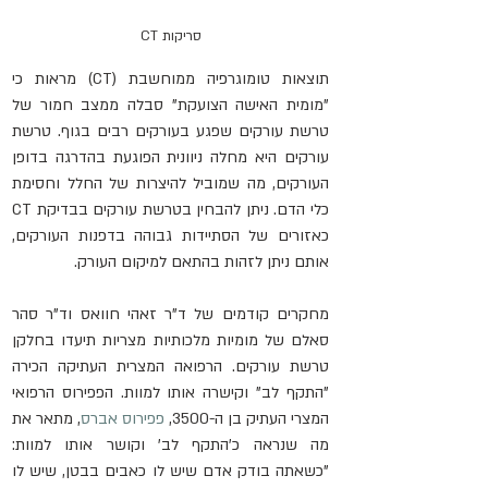
סריקות CT
תוצאות טומוגרפיה ממוחשבת (CT) מראות כי 
"מומית האישה הצועקת" סבלה ממצב חמור של 
טרשת עורקים שפגע בעורקים רבים בגוף. טרשת 
עורקים היא מחלה ניוונית הפוגעת בהדרגה בדופן 
העורקים, מה שמוביל להיצרות של החלל וחסימת 
כלי הדם. ניתן להבחין בטרשת עורקים בבדיקת CT 
כאזורים של הסתיידות גבוהה בדפנות העורקים, 
אותם ניתן לזהות בהתאם למיקום העורק.
מחקרים קודמים של ד"ר זאהי חוואס וד"ר סהר 
סאלם של מומיות מלכותיות מצריות תיעדו בחלקן 
טרשת עורקים. הרפואה המצרית העתיקה הכירה 
"התקף לב" וקישרה אותו למוות. הפפירוס הרפואי 
המצרי העתיק בן ה-3500, 
פפירוס אברס
, מתאר את 
מה שנראה כ'התקף לב' וקושר אותו למוות: 
"כשאתה בודק אדם שיש לו כאבים בבטן, שיש לו 