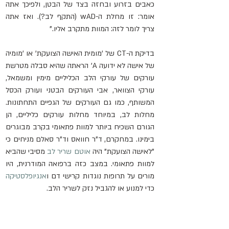
כאבים בזרוע ובחזה בצד של הבטן, ולפיכך אתה 
אומר: זו מחלת ה-wAD (התקף לב?). ואז אתה 
צריך לומר לזה: המוות מתקרב אליו."
בדיקת ה-CT של 'מומית האישה הצועקת' או 'מומיה 
של אישה לא ידועה A' הראתה שהיא סבלה מטרשת 
עורקים של עורקי הלב הכליליים מימין ומשמאל, 
עורקי הצוואר, אבי העורקים הבטני ועורק הכסל 
המשותף, כמו גם העורקים של הגפיים התחתונות. 
מחלות לב, במיוחד מחלות עורקים כליליים, הן 
הגורם השכיח ביותר למוות פתאומי בקרב מבוגרים 
בימינו. במחקרם, ד"ר חוואס וד"ר סאלם מניחים כי 
"לאישה הצועקת" היה 
אוטם שריר לב
 מסיבי שהביא 
למוות פתאומי. במצב כזה ברפואה המודרנית, היו 
מורים על תרופות נוגדות קרישי דם ו
אנגיופלסטיקה
כדי למנוע או להגביל נזק לשריר הלב.