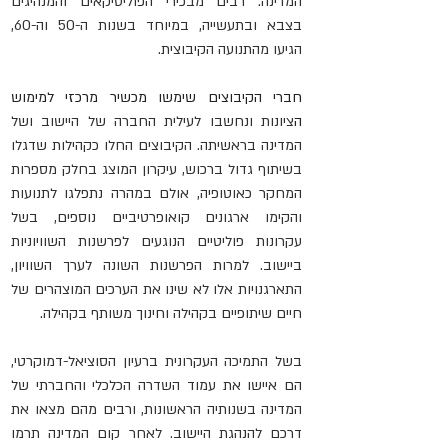
המדינה. רבים מבכירי הפוליטיקאים והמנהיגים 
בצבא ובתעשייה, במיוחד בשנות ה-50 וה-60, 
הגיעו מהתנועה הקיבוצית.
חברי הקיבוצים שימשו מכשיר מרכזי למימוש 
ה
ציונות ונחשבו לעילית החברה של היישוב ושל 
המדינה בראשיתה. הקיבוצים החלו כקהילות שדגלו 
בשיתוף גדול ברכוש, עיקרון המוצג בחלק מספרות 
המחקר כאוטופיה, אולם במהרה נתפלגו לתנועות 
והקימו ארגונים קואופרטיביים נוספים, בשל 
עקרונות פוליטיים הנוגעים לפרשנות השוויוניות 
ביישוב. למרות הפרשנות השונה לערך השוויון, 
התארגנויות אלו לא שינו את הערכים המוצהרים של 
חיים שיתופיים בקהילה וחינוך משותף בקהילה.
בשל התמיכה העקרונית ברעיון הסוציאל-דמוקרטי, 
הם איישו את עמוד השדרה הכלכלי והחברתי של 
המדינה בשנותיה הראשונות, ורבים מהם מצאו את 
דרכם להנהגת היישוב. לאחר קום המדינה תרמו 