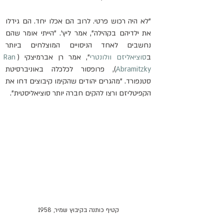
"לא היה רכוש פרטי. לרוב הם אכלו יחד. הם גידלו 
את ילדיהם בקהילה", אמר ליץ'. "הייתי אומר שהם 
נחשבים לאחד הניסויים המוצלחים ביותר 
ב
סוציאליזם וולונטרי
", אמר רן אברמיצקי (
Ran 
Abramitzky
), פרופסור לכלכלה באוניברסיטת 
סטנפורד. "מהגרים יהודים שהקימו קיבוצים דחו את 
הקפיטליזם ורצו להקים חברה יותר סוציאליסטית".
קטיף כותנה בקיבוץ שמיר, 1958