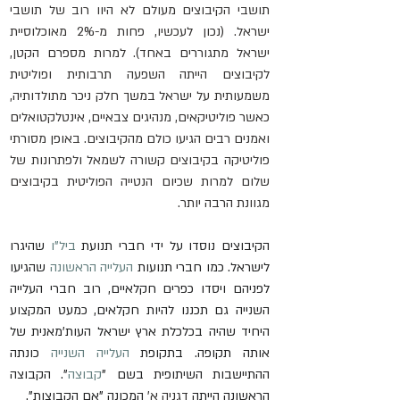
תושבי הקיבוצים מעולם לא היוו רוב של תושבי 
ישראל. (נכון לעכשיו, פחות מ-2% מאוכלוסיית 
ישראל מתגוררים באחד). למרות מספרם הקטן, 
לקיבוצים הייתה השפעה תרבותית ופוליטית 
משמעותית על ישראל במשך חלק ניכר מתולדותיה, 
כאשר פוליטיקאים, מנהיגים צבאיים, אינטלקטואלים 
ואמנים רבים הגיעו כולם מהקיבוצים. באופן מסורתי 
פוליטיקה בקיבוצים קשורה לשמאל ולפתרונות של 
שלום למרות שכיום הנטייה הפוליטית בקיבוצים 
מגוונת הרבה יותר.
הקיבוצים נוסדו על ידי חברי תנועת 
ביל"ו
 שהיגרו 
לישראל. כמו חברי תנועות 
העלייה הראשונה
 שהגיעו 
לפניהם ויסדו כפרים חקלאיים, רוב חברי העלייה 
השנייה גם תכננו להיות חקלאים, כמעט המקצוע 
היחיד שהיה בכלכלת ארץ ישראל העות'מאנית של 
אותה תקופה. בתקופת 
העלייה השנייה
 כונתה 
ההתיישבות השיתופית בשם "
קבוצה
". הקבוצה 
הראשונה הייתה 
דגניה א'
 המכונה "אם הקבוצות".