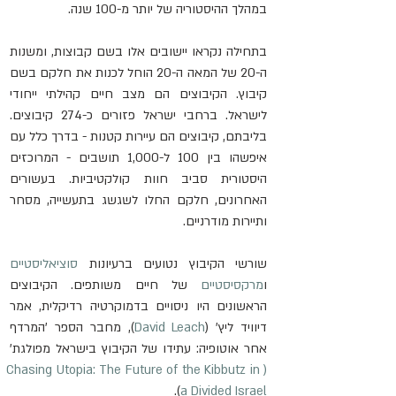
במהלך ההיסטוריה של יותר מ-100 שנה.
בתחילה נקראו יישובים אלו בשם קבוצות, ומשנות 
ה-20 של המאה ה-20 הוחל לכנות את חלקם בשם 
קיבוץ. הקיבוצים הם מצב חיים קהילתי ייחודי 
לישראל. ברחבי ישראל פזורים כ-274 קיבוצים. 
בליבתם, קיבוצים הם עיירות קטנות - בדרך כלל עם 
איפשהו בין 100 ל-1,000 תושבים - המרוכזים 
היסטורית סביב חוות קולקטיביות. בעשורים 
האחרונים, חלקם החלו לשגשג בתעשייה, מסחר 
ותיירות מודרניים.
שורשי הקיבוץ נטועים ברעיונות 
סוציאליסטיים
ו
מרקסיסטיים
 של חיים משותפים. הקיבוצים 
הראשונים היו ניסויים בדמוקרטיה רדיקלית, אמר 
דיוויד ליץ' (
David Leach
), מחבר הספר 'המרדף 
אחר אוטופיה: עתידו של הקיבוץ בישראל מפולגת'
(Chasing Utopia: The Future of the Kibbutz in 
).
a Divided Israel