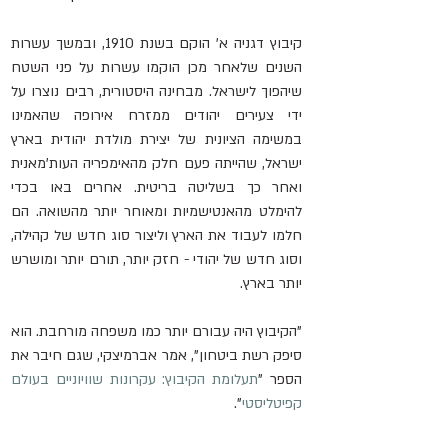
קיבוץ דגניה א' הוקם בשנת 1910, ובמשך עשרות 
השנים שלאחר מכן הוקמו עשרות על פני השטח 
שיהפוך לישראל. מבחינה היסטורית, רבים נוצרו על 
ידי צעירים יהודים ממזרח אירופה שהאמינו 
במשימה הציונית של יצירת מולדת יהודית בארץ 
ישראל, שהייתה פעם חלק מהאימפריה העות'מאנית 
ואחר כך בשליטה בריטית. אחרים באו בכדי 
להימלט מהאנטישמיות ומאוחר יותר מהשואה. הם 
חלמו לעבוד את הארץ וליצור סוג חדש של קהילה, 
וסוג חדש של יהודי - חזק יותר, תורם יותר ומושרש 
יותר בארץ.
"הקיבוץ היה עבורם יותר כמו משפחה מורחבת. הוא 
סיפק רשת ביטחון", אמר אברמיצקי, שגם חיבר את 
הספר "
תעלומת הקיבוץ: עקרונות שוויוניים בעולם 
קפיטליסטי
".