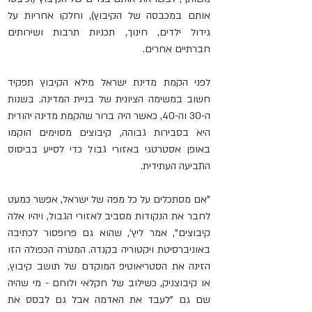
אותם במכבסה של הקיבוץ), וחלקו אחריות על 
גידול ילדים, חינוך, תכניות תרבות ושירותים 
חברתיים אחרים.
לפני הקמת מדינת ישראל מילא הקיבוץ תפקיד 
חשוב במשימה הציונית של בניית המדינה. בשנות 
ה-30 וה-40, כאשר היה ברור שהקמת מדינה יהודית 
היא בסבירות גבוהה, קיבוצים מסוימים הוקמו 
באופן אסטרטגי באזורי גבול כדי לסייע בביסוס 
התביעה העתידית.
"אם מסתכלים על כל מפה של ישראל, אפשר כמעט 
לחבר את הנקודות מסביב לאזורי הגבול, ויהיו אלה 
קיבוצים", אמר ליץ', שהוא גם פרופסור לכתיבה 
באוניברסיטת ויקטוריה בקנדה. המטרה הכפולה הזו 
הזינה את הסטריאוטיפ המוקדם של תושב קיבוץ, 
או קיבוצניק, כשילוב של חקלאי ולוחם - מי שהיה 
שם גם "לעבד את האדמה אבל גם לבסס את 