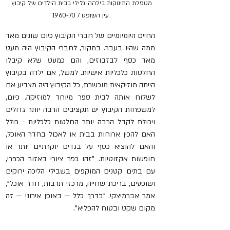
מטפלת התינוקות בילהה גלילי בבית הילדים של קיבוץ 
עין השופט / 1960-70
החיים היומיומיים של חברי הקיבוץ כיום שונים מאד 
ממה שהיו בעבר. במקור, לחברי הקיבוץ היה מעט 
מאד כסף לבזבוזים, והם כמעט שלא קיבלו 
החלטות כלכליות אישיות. למשל, אם ילדה בקיבוץ 
הייתה מוזיקאית מוכשרת, כל הקיבוץ היה מצביע אם 
לשלוח אותה לבית ספר מיוחד למוזיקה. כיום, 
למשפחות הקיבוץ יש תקציבים הרבה יותר גדולים 
ויכולת לקבל הרבה יותר החלטות כלכליות - כולל 
האם להכין ארוחות בבית או לאכול בחדר האוכל, 
והאם להוציא כסף על בגדים יוקרתיים יותר או 
חופשות אקזוטיות. "זהו כפר ציורי באזור הכפרי, 
עם בתים קטנים המוקפים בשבילי הליכה ירוקים 
ושופעים, בריכת שחייה, מרכזי תרבות, חדר אוכל", 
אמר אברמיצקי. "בדרך כלל — באופן אירוני — זה 
מקום שקט ובטוח להפליא".