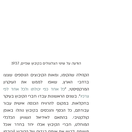
הודעה על שינוי הצלצולים בקיבוץ שפיים, 1937
הקהילה שהקימו, ומאות הקיבוצים הנוספים שצצו 
ברחבי הארץ, שאפו לממש את העיקרון 
המרקסיסטי, "
כל אחד כפי יכולתו ולכל אחד לפי 
צרכיו
". בשנים הראשונות עבדו חברי הקיבוץ בעיקר 
בחקלאות. במקום להרוויח הכנסה אישית עבור 
עבודתם, כל הכסף והנכסים בקיבוץ נוהלו באופן 
קולקטיבי. בהתאם לאידיאל השוויון הכלכלי 
המוחלט, חברי הקיבוץ אכלו יחד בחדר אוכל 
משותף, לבשו את אותם בגדים של הקיבוץ (וכיבסו 