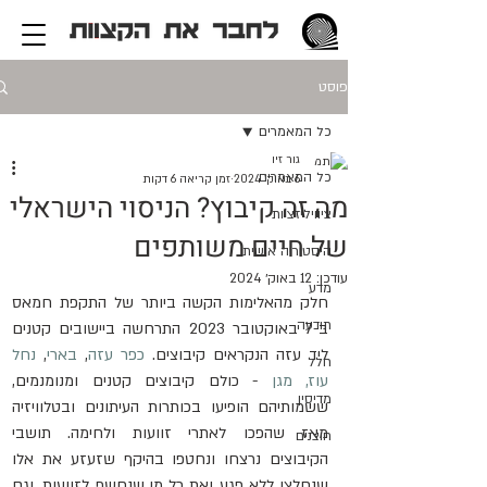
פוסט
כל המאמרים
גור זיו
כל המאמרים
6 באוק׳ 2024
זמן קריאה 6 דקות
מה זה קיבוץ? הניסוי הישראלי
ציוויליזציות
של חיים משותפים
היסטוריה אישית
עודכן:
12 באוק׳ 2024
מדע
חלק מהאלימות הקשה ביותר של התקפת חמאס 
תודעה
ב-7 באוקטובר 2023 התרחשה ביישובים קטנים 
ליד עזה הנקראים קיבוצים. 
כפר עזה
, 
בארי
, 
נחל 
חלל
עוז,
מגן
 - כולם קיבוצים קטנים ומנומנמים, 
מדיסין
ששמותיהם הופיעו בכותרות העיתונים ובטלוויזיה 
מאז שהפכו לאתרי זוועות ולחימה. תושבי 
חוצנים
הקיבוצים נרצחו ונחטפו בהיקף שזעזע את אלו 
שנחלצו ללא פגע ואת כל מי שנחשף לזוועות. וגם 