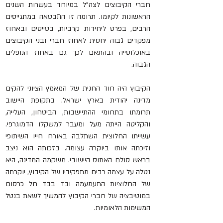
חברי הקיבוצים לצה"ל במיוחד בעשרות השנים 
הראשונות לקיומו. תרומה זו התבטאה במתגייסים 
הרבים, בפרט ליחידות קרביות, בטייסים ובאחוז 
מפקדים גבוה יחסית לאחוז חברי ובני הקיבוצים 
באוכלוסייה ובהתאם לכך גם באחוז הנופלים 
הגבוה.
הקיבוץ היה חוד החנית של המאמץ הציוני להקים 
מדינה יהודית בארץ ישראל. בתקופת היישוב 
תרומתו בתחומי ההתיישבות, הביטחון, העלייה, 
והקליטה הייתה מעל ומעבר למשקלו הדמוגרפי. 
עשייתו החלוצית השתלבה באורח חייו השיתופי 
וזיכתה אותו ביוקרה עצומה. בזכותה הוא ניצב 
בראש סולם האתוס היישובי. משקמה המדינה, היא 
נטלה על עצמה רבים מתפקידיו של הקיבוץ, יוקרתה 
של החלוציות התעמעמה ובד בבד חל כרסום 
במוטיבציה של חברי הקיבוץ להמשיך לשאת בנטל 
המשימות הלאומיות.