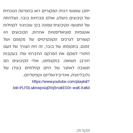
ייתכן שאנשי דגניה המקוריים ראו בהפרטה הנוכחית 
של קיבוצים כישלון. אולם מבחינת בובר, הצלחתה 
של התנועה הקיבוצית טמונה בכך שבניגוד לקהילות 
אוטופיות סוציאליסטיות אחרות, הקיבוצים היו 
קשורים לצרכים הקונקרטיים של מקומם ושל 
זמנם. בתקופתו של בובר, זה היה הצורך של העם 
היהודי לשקם את המרקם החברתי שלו בעקבות 
חורבן השואה. בתקופתנו, אולי הקיבוצים הם 
תשובה לאתגר של חיים קהילתיים בעידן של 
גלובליזציה, אינדיבידואליזם וקפיטליזם.
https://www.youtube.com/playlist?
list=PLFDLsAnwjo4qDVq5riakEO0r-waK-XaKd
מקורות: