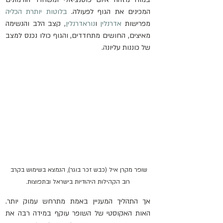
המכינים את הגוף לפעולה. 
בלוטות יותרת הכליה
מפרישות 
אדרנלין
 ו
נוראדרנלין
, קצב הלב והנשימה 
מאיצים, החושים מתחדדים, והגוף כולו נכנס למצב 
של כוננות עליונה.   
שופר מקרן איל (כבש זכר בוגר), הנמצא בשימוש בקרב 
רוב הקהילות היהודיות בישראל ובתפוצות.
אך התהליך המעניין באמת מתרחש עמוק יותר. 
האות האקוסטי של השופר עוקף במידה רבה את 