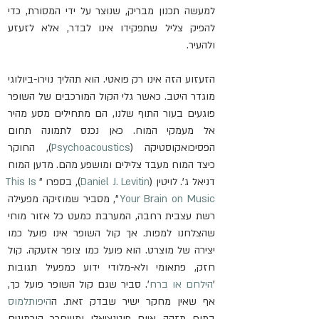
למעשה תכנון מבריק, שנוצר על ידי המסורת, כדי 
להפיק צליל שתפקידו אינו לבדר, אלא לזעזע 
ולהעיר.   
הזעזוע הזה אינו רק פואטי. הוא תהליך נוירו-ביולוגי 
מוגדר היטב. כאשר גלי הקול המורכבים של השופר 
פוגעים בעור התוף שלנו, הם מתחילים מסע מהיר 
אל מעמקי המוח. כאן נכנס לתמונה תחום 
הפסיכואקוסטיקה (
Psychoacoustics
), החוקר 
כיצד המוח מעבד צלילים ומושפע מהם. מדען המוח 
דניאל ג'. לויטין (
Daniel J. Levitin
), בספרו "
This Is 
Your Brain on Music
", מסביר שמוזיקה מפעילה 
רשת עצבית רחבה, המערבת כמעט כל אזור מוחי 
שהצלחנו למפות. אך קול השופר אינו פועל כמו 
יצירה של מוצרט. הוא פועל כמו צופר אזעקה. קול 
חזק, פתאומי ולא-מלודי ידוע כמפעיל תגובות 
'
הילחם או ברח
'. סביר שגם קול השופר פועל כך, 
אף שאין מחקר ישיר שבדק זאת. ה
היפותלמוס
במוח מזהה איום פוטנציאלי ומשחרר הורמונים 