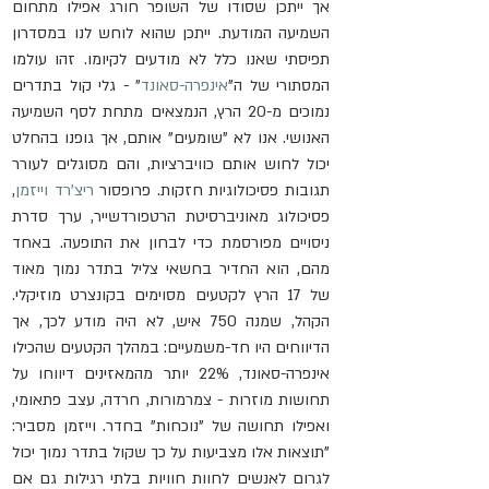
אך ייתכן שסודו של השופר חורג אפילו מתחום 
השמיעה המודעת. ייתכן שהוא לוחש לנו במסדרון 
תפיסתי שאנו כלל לא מודעים לקיומו. זהו עולמו 
המסתורי של ה"
אינפרה-סאונד
" - גלי קול בתדרים 
נמוכים מ-20 הרץ, הנמצאים מתחת לסף השמיעה 
האנושי. אנו לא "שומעים" אותם, אך גופנו בהחלט 
יכול לחוש אותם כוויברציות, והם מסוגלים לעורר 
תגובות פסיכולוגיות חזקות. פרופסור 
ריצ'רד וייזמן
, 
פסיכולוג מאוניברסיטת הרטפורדשייר, ערך סדרת 
ניסויים מפורסמת כדי לבחון את התופעה. באחד 
מהם, הוא החדיר בחשאי צליל בתדר נמוך מאוד 
של 17 הרץ לקטעים מסוימים בקונצרט מוזיקלי. 
הקהל, שמנה 750 איש, לא היה מודע לכך, אך 
הדיווחים היו חד-משמעיים: במהלך הקטעים שהכילו 
אינפרה-סאונד, 22% יותר מהמאזינים דיווחו על 
תחושות מוזרות - צמרמורות, חרדה, עצב פתאומי, 
ואפילו תחושה של "נוכחות" בחדר. וייזמן מסביר: 
"תוצאות אלו מצביעות על כך שקול בתדר נמוך יכול 
לגרום לאנשים לחוות חוויות בלתי רגילות גם אם 