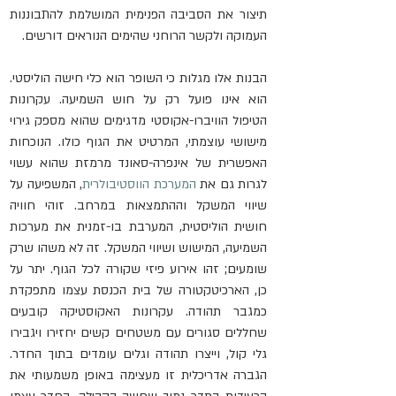
תיצור את הסביבה הפנימית המושלמת להתבוננות 
העמוקה ולקשר הרוחני שהימים הנוראים דורשים. 
הבנות אלו מגלות כי השופר הוא כלי חישה הוליסטי. 
הוא אינו פועל רק על חוש השמיעה. עקרונות 
הטיפול הוויברו-אקוסטי מדגימים שהוא מספק גירוי 
מישושי עוצמתי, המרטיט את הגוף כולו. הנוכחות 
האפשרית של אינפרה-סאונד מרמזת שהוא עשוי 
לגרות גם את 
המערכת הווסטיבולרית
, המשפיעה על 
שיווי המשקל וההתמצאות במרחב. זוהי חוויה 
חושית הוליסטית, המערבת בו-זמנית את מערכות 
השמיעה, המישוש ושיווי המשקל. זה לא משהו שרק 
שומעים; זהו אירוע פיזי שקורה לכל הגוף. יתר על 
כן, הארכיטקטורה של בית הכנסת עצמו מתפקדת 
כמגבר תהודה. עקרונות האקוסטיקה קובעים 
שחללים סגורים עם משטחים קשים יחזירו ויגבירו 
גלי קול, וייצרו תהודה וגלים עומדים בתוך החדר. 
הגברה אדריכלית זו מעצימה באופן משמעותי את 