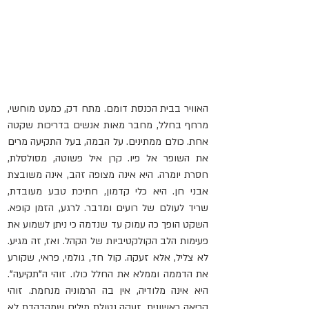
האוויר בבית הכנסת דומם. מתח דק, כמעט מוחשי, 
מרחף בחלל, מחבר מאות אנשים בדריכות שקטה 
אחת. כולם ממתינים. על הבמה, בעל התקיעה מרים 
את השופר אל פיו. קרן איל פשוטה, מסולסלת, 
חסרת יומרה. היא אינה מצופה זהב, אינה משובצת 
אבני חן. היא כלי קדמון, חתיכת טבע מעובדת, 
שריד לעולם של רועים ומדבר. לרגע, הזמן קופא. 
השקט הופך כה עמוק עד שנדמה כי ניתן לשמוע את 
פעימות הלב הקולקטיביות של הקהל. ואז, זה מגיע. 
לא צליל, אלא זעקה. קול חד, גולמי, פראי, שקורע 
את הדממה וממלא את החלל כולו. זוהי ה"תקיעה". 
היא אינה מלודיה, אין בה הרמוניה מנחמת. זוהי 
קריאה ראשונית, זעקה נטולת מילים שמהדהדת לא 