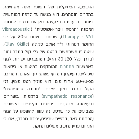
ההשפעה הפיזיקלית של השופר אינה מסתיימת 
בתדרים הנסתרים. היא מגיעה עד לרמה המוחשית 
ביותר - הרעדת הגוף עצמו. כאן אנו נכנסים לתחום 
המכונה "תרפיה ויברו-אקוסטית" (
Vibroacoustic 
Therapy - VAT
), שפותח בשנות ה-80 על ידי 
החוקר הנורווגי ד"ר אולב סקילה (
Olav Skille
). 
שיטה זו משתמשת ברטט של גלי קול בתדר נמוך 
(בדרך כלל 30-120 הרץ), המועברים ישירות לגוף 
באמצעות 
מתמרים
 המותקנים במיטות או כיסאות 
טיפוליים. העיקרון המדעי פשוט: גוף האדם, המורכב 
מכ-60-70 אחוז מים, הוא מוליך רטט מצוין. גלי 
הקול בתדר נמוך יוצרים "תהודה סימפתטית" 
(
sympathetic resonance
) ברקמות, בשרירים 
ובעצמות. מחקרים ניסיוניים וקליניים ראשוניים 
מצביעים על כך שרטט זה עשוי להשפיע על הגוף 
(הפחתת כאב, הרפיית שרירים, ירידת חרדה), אם כי 
התחום עדיין נחשב משלים ונחקר.