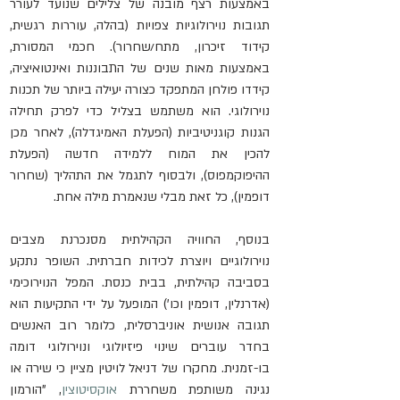
באמצעות רצף מובנה של צלילים שנועד לעורר 
תגובות נוירולוגיות צפויות (בהלה, עוררות רגשית, 
קידוד זיכרון, מתח/שחרור). חכמי המסורת, 
באמצעות מאות שנים של התבוננות ואינטואיציה, 
קידדו פולחן המתפקד כצורה יעילה ביותר של תכנות 
נוירולוגי. הוא משתמש בצליל כדי לפרק תחילה 
הגנות קוגניטיביות (הפעלת האמיגדלה), לאחר מכן 
להכין את המוח ללמידה חדשה (הפעלת 
ההיפוקמפוס), ולבסוף לתגמל את התהליך (שחרור 
דופמין), כל זאת מבלי שנאמרת מילה אחת.   
בנוסף, החוויה הקהילתית מסנכרנת מצבים 
נוירולוגיים ויוצרת לכידות חברתית. השופר נתקע 
בסביבה קהילתית, בבית כנסת. המפל הנוירוכימי 
(אדרנלין, דופמין וכו') המופעל על ידי התקיעות הוא 
תגובה אנושית אוניברסלית, כלומר רוב האנשים 
בחדר עוברים שינוי פיזיולוגי ונוירולוגי דומה 
בו-זמנית. מחקרו של דניאל לויטין מציין כי שירה או 
נגינה משותפת משחררת 
אוקסיטוצין
, "הורמון 