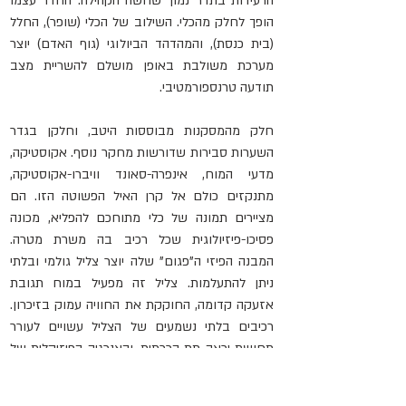
הרעידות בתדר נמוך שחשה הקהילה. החדר עצמו 
הופך לחלק מהכלי. השילוב של הכלי (שופר), החלל 
(בית כנסת), והמהדהד הביולוגי (גוף האדם) יוצר 
מערכת משולבת באופן מושלם להשריית מצב 
תודעה טרנספורמטיבי.   
חלק מהמסקנות מבוססות היטב, וחלקן בגדר 
השערות סבירות שדורשות מחקר נוסף. אקוסטיקה, 
מדעי המוח, אינפרה-סאונד וויברו-אקוסטיקה, 
מתנקזים כולם אל קרן האיל הפשוטה הזו. הם 
מציירים תמונה של כלי מתוחכם להפליא, מכונה 
פסיכו-פיזיולוגית שכל רכיב בה משרת מטרה. 
המבנה הפיזי ה"פגום" שלה יוצר צליל גולמי ובלתי 
ניתן להתעלמות. צליל זה מפעיל במוח תגובת 
אזעקה קדומה, החוקקת את החוויה עמוק בזיכרון. 
רכיבים בלתי נשמעים של הצליל עשויים לעורר 
תחושת יראה תת-הכרתית. והאנרגיה הפיזיקלית של 
גלי הקול עצמם רוטטת דרך הגוף, ויוצרת חוויה 
הוליסטית. המדע אינו גורע מקדושת השופר. להפך, 