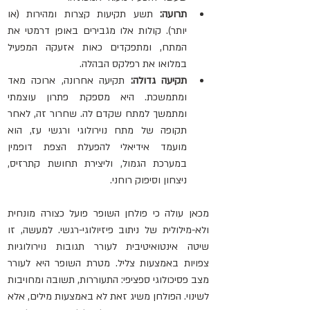
תרועה:
 תשע תקיעות קצרות ומהירות (או 
יותר). קולות אלו מגבירים באופן דרמטי את 
המתח, ומתפקדים כאות אזעקה המפעיל 
במלואו את רפלקס הבהלה.   
תקיעה גדולה:
 תקיעה אחרונה, ארוכה מאד 
ומתמשכת. היא מספקת פתרון עוצמתי 
ומתמשך למתח שקדם לה. שחרור זה, לאחר 
תקופה של מתח נוירולוגי ורגשי עז, הוא 
מועמד אידיאלי להפעלת הצפת דופמין 
במערכת הגמול, וליצירת תחושת קתרזיס, 
ניצחון וסיפוק רוחני.   
מכאן עולה כי פולחן השופר פועל כצורה מונחית 
ולא-מילולית של ניתוב פיזיולוגי-רגשי. למעשה, זו 
שיטה אינטואיטיבית לעורר תגובות נוירולוגיות 
צפויות באמצעות צליל. מטרת השופר היא לעורר 
מצב פסיכולוגי ספציפי: התעוררות, תשובה ומחויבות 
לשינוי. הפולחן משיג זאת לא באמצעות מילים, אלא 