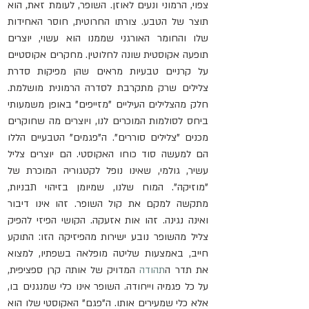
צפוי, הרמוני ונעים לאוזן. השופר, לעומת זאת, הוא 
תוצר של הטבע. צורתו החרוטית, חוסר האחידות 
שלו והחומר האורגני שממנו הוא עשוי, יוצרים 
תופעה אקוסטית שונה לחלוטין. מחקרים אקוסטיים 
על קרניים טבעיות מראים שהן מפיקות סדרת 
צלילים שרק מתקרבת לסדרה הרמונית מושלמת. 
חלק מהצלילים העיליים "מזייפים" באופן משמעותי 
ביחס לסולמות המוכרים לנו, ויוצרים מה שחוקרים 
מכנים "צלילים סוררים". ה"פגמים" הטבעיים הללו 
הם למעשה סוד כוחו האקוסטי. הם יוצרים צליל 
עשיר, גולמי, שאינו נופל לקטגוריה המוכרת של 
"מוזיקה". המוח שלנו, שמיומן בזיהוי תבניות, 
מתקשה למקם את קול השופר. זהו אינו דיבור 
ואינה נגינה. זהו אות אזעקה. הקושי הפיזי להפיק 
צליל מהשופר נובע ישירות מהפיזיקה הזו: התוקע 
חייב, באמצעות שליטה מופלאה בשפתיו, למצוא 
את תדר ה
תהודה
 המדויק של אותה קרן ספציפית, 
על כל פגמיה וייחודה. השופר אינו כלי שמנגנים בו, 
אלא כלי שמעירים אותו. ה"פגם" האקוסטי שלו הוא 