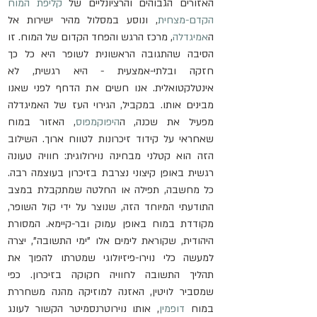
האזורים הגבוהים והרציונליים של 
קליפת המוח 
הקדם-מצחית
, ונוסע במסלול מהיר ישירות אל 
ה
אמיגדלה
, מרכז הרגש והפחד הקדום של המוח. זו 
הסיבה שהתגובה הראשונית לשופר היא כל כך 
חזקה ובלתי-אמצעית - היא רגשית, לא 
אינטלקטואלית. אנו חשים את הדחף לפני שאנו 
מבינים אותו. במקביל, הגירוי העז של האמיגדלה 
מפעיל את שכנה, ה
היפוקמפוס
, האזור במוח 
שאחראי על קידוד זיכרונות לטווח ארוך. השילוב 
הזה הוא קטלני מבחינה נוירולוגית: חוויה טעונה 
רגשית באופן קיצוני נצרבת בזיכרון בעוצמה רבה. 
כל מחשבה, תפילה או החלטה שמתקבלת במצב 
התודעתי המיוחד הזה, שנוצר על ידי קול השופר, 
מקודדת במוח באופן עמוק ובר-קיימא. המסורת 
היהודית, שקוראת לימים אלו "ימי התשובה", יצרה 
למעשה כלי נוירו-פיזיולוגי שמטרתו להפוך את 
תהליך התשובה לחוויה חקוקה בזיכרון. כפי 
שמסביר לויטין, האזנה למוזיקה מהנה משחררת 
במוח 
דופמין
, אותו נוירוטרנסמיטר הקשור לעונג 