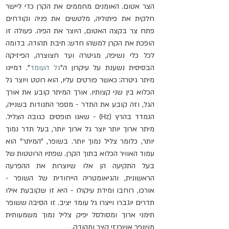
הצר אטום. האומנים מחממים את הקרן כדי ליישר 
חלקית את פיתוליה, מלטשים את פניה וקודחים 
פתח צר בקצה האטום, היוצר את הפיה. פעולה זו 
הופכת את הקרן למשהו חדש: תיבת תהודה. בדומה 
לכל כלי נשיפה, מגיטרה ועד חצוצרה, הפיזיקה 
הבסיסית נשענת על עיקרון ה"
גל העומד
". דמיינו 
מיתר גיטרה: כאשר פורטים עליו, הוא רוטט ויוצר גל 
הכלוא בין שני קצותיו. אורך המיתר קובע את אורך 
הגל, וזה קובע את התדר - מספר התנודות בשנייה, 
הנמדד בהרץ (Hz) - שאנו תופסים כגובה הצליל. 
מיתר ארוך יותר יוצר גל ארוך יותר, בעל תדר נמוך 
יותר, כלומר צליל נמוך יותר. בשופר, "המיתר" הוא 
עמוד האוויר הכלוא בתוך הקרן. שפתיו הרוטטות של 
בעל התקיעה הן אלו שיוצרות את ההפרעה 
הראשונית, והגיאומטריה הייחודית של השופר - 
אורכו, רוחבו ומידת עיקולו - היא זו שקובעת אילו 
תדרים יוגברו וייצרו גל עומד יציב. זו הסיבה ששופר 
תימני ארוך ומסולסל יפיק צליל נמוך משמעותית 
משופר אשכנזי קצר ומהודק.   