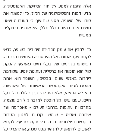
אלא הזמנה למסע אל תוך הפיזיקה, האקוסטיקה, 
מדעי המוח והפסיכולוגיה של הקול, כדי לפענח את 
סודו של השופר. מסע שחושף כי האנרגיה שאנו 
חשים אינה דמיונית כלל וכלל; היא אנרגיה פיזיקלית 
ממשית.
כדי להבין את עומק הבחירה היהודית בשופר, כדאי 
לקחת צעד אחורה אל ההיסטוריה האנושית הרחבה. 
השימוש בקרניים של בעלי חיים כאמצעי להפקת 
קול הוא תופעה אוניברסלית ועתיקת יומין, שקודמת 
ליהדות באלפי שנים. בבסיסו, השופר הוא אחת 
מהטכנולוגיות האקוסטיות הראשונות של האנושות. 
הוא לא הומצא, אלא התגלה: קרן חלולה של בעל 
חיים, שעם שינוי קל הופכת למגבר קול רב עוצמה. 
בתרבויות עתיקות ברחבי העולם - מאפריקה ועד 
אירופה ואסיה - שימשו קרניים למגוון מטרות 
פרקטיות ופולחניות. הן היו כלי תקשורת יעיל לקרוא 
לאנשים להתאסף, להזהיר מפני סכנה, או להכריז על 