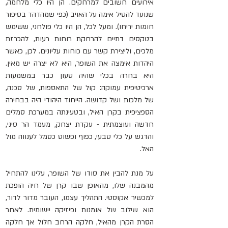
אירועים חשובים למרחקים. הן היו כלי מלחמה, 
שנועד להטיל אימה על האויב (כפי שמהדהד בסיפור 
חומות יריחו). ומעל לכל, הן היו כלי פולחני, ששימש 
בטקסים דתיים להרחקת רוחות רעות, להכרזת 
מלכים, וליצירת קשר עם כוחות עליונים. לכן, כאשר 
היהדות אימצה את השופר, היא לא יצרה יש מאין. 
היא בחרה בכלי שהיה טעון כבר במשמעות 
ארכיטיפית עמוקה: קול של התאספות, של סכנה, 
של מלכות ושל קדושה. הייחוד היהודי היה בבחירה 
הספציפית בקרן האיל, ובטעינתה במערכת סמלים 
חדשה ועוצמתית - עקדת יצחק, מעמד הר סיני, 
והדגש על כלי טבעי, כפוף ופשוט כסמל לענווה מול 
האל. 
על מנת להבין את סודו של השופר, עלינו להתחיל 
מהמבנה שלו, מהאופן שבו קרן של חיה הופכת 
למכשיר אקוסטי. התהליך עצמו, העובר מדור לדור, 
הוא שילוב של אומנות ופיזיקה יישומית. לאחר 
הסרת הקרן מהאיל, חלקה הרחב חלול אך חלקה 