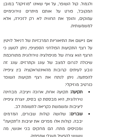
ולגמול. קול השופר, על אף שאינו "מוזיקה" במובן 
המקובל, פורט על אותם מיתרים נוירוכימיים 
עמוקים, והופך את החוויה לא רק לזכירה, אלא 
למשמעותית.
אם ניישם את התיאוריות המרכזיות של דניאל לויטין 
על רצף התקיעות הפולחני הספציפי, ניתן לטעון כי 
הרצף הוא צורה של מניפולציה נוירולוגית מתוחכמת 
שיכולה לגרום למצב של עונג וקתרזיס. עונג זה 
נובע לעיתים קרובות מהאינטראקציה בין ציפייה 
להפתעה. ניתן לנתח את רצף תקיעות השופר 
כנרטיב מוזיקלי:
תקיעה:
 תקיעה אחת, ארוכה ויציבה. מבחינה 
נוירולוגית, היא מבססת קו בסיס, יוצרת ציפייה 
ליציבות ומשמשת כקריאה לתשומת לב.   
שברים:
 שלושה קולות שבורים, המדמים 
יבבה. קולות אלו מפרים את יציבות ה"תקיעה" 
ומכניסים מתח. הם מחקים בכי אנושי, מה 
שעשוי להפעיל מעגלי אמפתיה.   