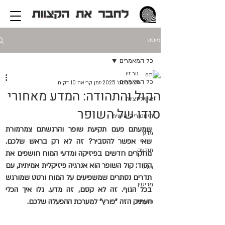
פוסט
כל המאמרים
גור זיו
כל המאמרים
29 בספט׳ 2025
זמן קריאה 10 דקות
הקול והתהודה: המדע מאחורי
ציוויליזציות
סודו של השופר
היסטוריה אישית
שמעתם פעם תקיעת שופר והרגשתם צמרמורת 
מדע
שאי אפשר להסביר? זה לא רק בראש שלכם. 
תודעה
מחקרים חדשים בפיזיקה ומדעי המוח חושפים את 
הסוד: קול השופר הוא אנרגיה פיזיקלית אמיתית, עם 
חלל
תדרים נסתרים שמשפיעים על המוח ורטט שמורגש 
מדיסין
בכל הגוף. זה לא קסם, זה מדע. גלו איך הכלי 
העתיק הזה "פורץ" למערכת ההפעלה שלכם.
חוצנים