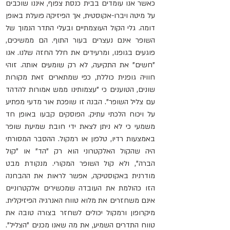
כאשר אנו עומדים בבית כנסת צפוף, איננו שוכבים 
על מיטה ויברו-אקוסטית, אך הפיזיקה פועלת באופן 
דומה. גלי הקול העוצמתיים ובעלי התדר הנמוך של 
השופר אינם נעצרים בעור התוף. הם ממשיכים, 
פוגעים בגופנו, ומרעידים את חלל החזה שלנו. אנו 
"חשים" את התקיעה, לא רק שומעים אותה. זוהי 
חוויה גופנית כוללת, כפי שמתארים זאת מקורות 
שונים, הטוענים כי "עצמותינו ממש אמורות להדהד 
עם צליל השופר". הבנה זו שופכת אור מדעי מפתיע 
על ויכוח הלכתי עתיק. הפוסקים קבעו באופן חד 
משמעי כי לא ניתן לצאת ידי חובת שמיעת שופר 
באמצעות רדיו, טלפון או רמקול. ההסבר המסורתי 
היה שהקול האלקטרוני הוא רק "הד" או "קול 
הברה", ולא קול השופר המקורי. מנקודת מבט 
מודרנית באקוסטיקה, אפשר לראות את ההבחנה 
הזו כהולמת את העובדה שמכשירים אלקטרוניים 
אינם משחזרים את מלוא טווח האנרגיה הפיזיקלית. 
מיקרופון ורמקול יכולים לשחזר בצורה טובה את 
טווח התדרים השמיע, את מה שאנו מכנים "הצליל". 