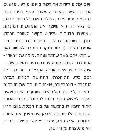
אינם יכולים לזהות את הקול באופן מודע... מדענים 
אחדים הציעו שאינפרה-סאונד עשוי להיות נוכח 
במקומות מסוימים שיצא להם שם של רדופי רוחות, 
וכי צליל זה הוא שיוצר את התחושות המוזרות 
שאנשים מדווחים עליהן". הקשר לשופר מרתק. 
ייתכן ששופרות גדולים מפיקים גם רכיבי תדר 
אינפרה-סאונד (נדרש מחקר נוסף כדי לאשש זאת 
ישירות). ייתכן מאד שהתחושה העמוקה של "יראה" - 
אותו פחד קדוש, אותה עמידה רועדת מול הנשגב - 
אינה רק תוצר של האווירה והתפילות. ייתכן שיש לה 
רכיב פיזי, תת-הכרתי. התחושה הפיזית הבלתי 
מוסברת - הצמרמורת, אי-הנוחות, תחושת הנוכחות 
- נוצרת על ידי גלי קול שאיננו שומעים. המוח, שאינו 
מצליח למצוא מקור הגיוני לתחושה, פונה להסבר 
היחיד הזמין לו בהקשר של בית הכנסת ביום הדין: 
הנוכחות האלוהית. המדע כאן אינו מפריך את החוויה 
הרוחנית, אלא מציע מנגנון פיזיקלי אפשרי שדרכו 
היא מתעצמת ומתרחשת.   