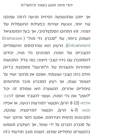
יהודי תימני תוקע בשופר (ה'תשי"ח)
אך ייתכן שההשפעה הפיזית מגיעה לרמה עמוקה 
עוד יותר, ונוגעת ישירות בפעילות החשמלית של 
המוח. זהו התחום הספקולטיבי, אך בעל הפוטנציאל 
העמוק ביותר, של "סנכרון גלי מוח" (
Brainwave 
Entrainment
). הרעיון הוא שהדפוסים החשמליים 
הקצביים של המוח, המכונים גלי מוח, יכולים 
להסתנכרן עם גירוי קצבי חיצוני, כמו צליל. התקיעות 
המהירות והקצרות של ה"תרועה" מספקות בדיוק 
פולס כזה: קצבי ועוצמתי. אמנם אין מחקר ישיר על 
השופר עצמו, אך רעיון הסנכרון מוכר מתחומים 
טיפוליים אחרים. ההשערה היא שפולס זה יכול 
"לאמן" את גלי המוח, ועשוי להעביר אותם ל
מצב 
אלפא
 (8-12 הרץ), הקשור למודעות רגועה, או אפילו 
תטא
 (4-7 הרץ), הקשור למדיטציה עמוקה, 
התבוננות פנימית ויצירתיות. אמנם חסר מחקר ישיר 
על סנכרון הנגרם על ידי שופר, אך העיקרון משמש 
בהקשרים טיפוליים שונים. השגת מצב תודעתי כזה 