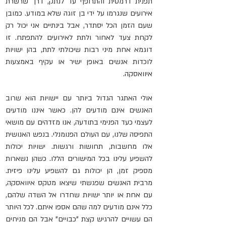
תפנית דרמטית והתרופף עד לנתק, דרך שרשרת 
אירועים שנגרמו על ידי בן זוגה שלא במודע. כמובן 
שעם הזמן הכל יסתדר, אבל בינתיים אני יכול רק 
לקחת צעד לאחור ולתת לאירועים להתפתח. זו 
דוגמא אחת מיני רבות שיכולתי לתת, בהן ישויות 
לוכדות אנשים באופן ישיר או עקיף באמצעות 
איוואסקה.
אולי האתגר הגדול ביותר עם יישויות הוא שרוב 
האנשים אינם מודעים להן. כאשר איננו מודעים 
לעצמי כעד הפנימי בתודעה, אנו מזדהים עם מושאי 
התפיסה שלנו, עם העולם הפנומנלי. בנפש האנושית 
אלו מחשבות, תחושות ורגשות. ישויות יכולות 
להשפיע עלינו בכל המישורים הללו. כשהן נשארות 
מספיק זמן, הן יכולות גם להשפיע עלינו פיזית. 
מרבית האנשים שפגשתי שיצאו מטקס איוואסקה, 
עם אחת או יותר ישויות שחדרו אל השדה שלהם, 
כלל אינם מודעים למה שהם אספו איתם. לכל היותר 
הם עשויים להרגיש קצת "כבויים" אבל הם מניחים 