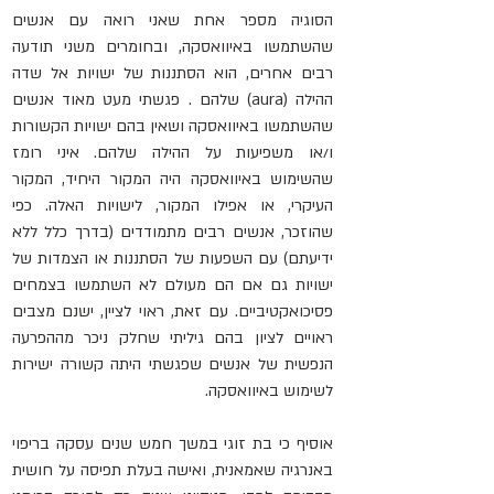
הסוגיה מספר אחת שאני רואה עם אנשים 
שהשתמשו באיוואסקה, ובחומרים משני תודעה 
רבים אחרים, הוא הסתננות של ישויות אל שדה 
ההילה 
(aura)
 שלהם . פגשתי מעט מאוד אנשים 
שהשתמשו באיוואסקה ושאין בהם ישויות הקשורות 
ו/או משפיעות על ההילה שלהם. איני רומז 
שהשימוש באיוואסקה היה המקור היחיד, המקור 
העיקרי, או אפילו המקור, לישויות האלה. כפי 
שהוזכר, אנשים רבים מתמודדים (בדרך כלל ללא 
ידיעתם) עם השפעות של הסתננות או הצמדות של 
ישויות גם אם הם מעולם לא השתמשו בצמחים 
פסיכואקטיביים. עם זאת, ראוי לציין, ישנם מצבים 
ראויים לציון בהם גיליתי שחלק ניכר מההפרעה 
הנפשית של אנשים שפגשתי היתה קשורה ישירות 
לשימוש באיוואסקה.
אוסיף כי בת זוגי במשך חמש שנים עסקה בריפוי 
באנרגיה שאמאנית, ואישה בעלת תפיסה על חושית 