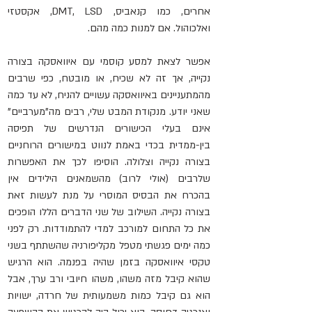
אחרים, כמו קנאביס, DMT, LSD, אקסטזי 
ואלכוהול. אם למנות כמה מהם.
אפשר לצאת למסע קוסמי עם איוואסקה בצורה 
נקייה, אך זה לא שכיח, או מובטח, כפי שרבים 
מהמתעניינים באיוואסקה עשויים להניח, לא עד כמה 
שאני יודע. מנקודת המבט שלי, רבים מה"מערביים" 
אינם בעלי הכישורים הנדרשים של תפיסה 
בין-ממדית בכדי באמת לנווט במישורים הרוחניים 
בצורה נקייה וצלולה. הוסיפו לכך את האפשרות 
שלרבים (אולי לרוב) מהשמאנים הילידים אין 
בהכרח את הבסיס המוסרי על מנת לעשות זאת 
בצורה נקייה. השילוב של שני הדברים הללו הופכים 
את כל התחום למורכב למדי להתמודדות. רק לפני 
כמה ימים פגשתי מטפל מקליפורניה שהשתתף בשני 
טקסי איוואסקה בזמן שהיה בפנמה. הוא הרגיש 
שהוא קיבל מזה משהו, משהו חיובי ורב ערך, אבל 
הוא גם קיבל כמות משמעותית של חרדה, ישויות 