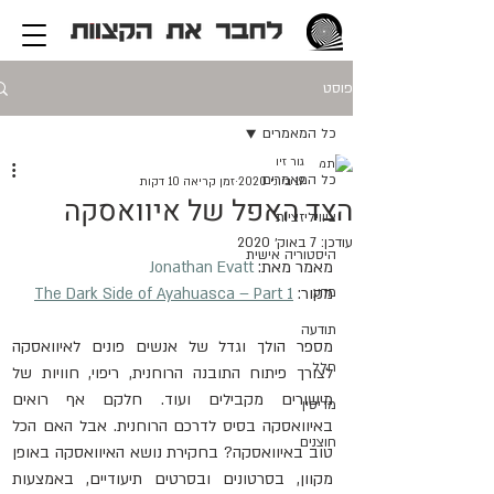
פוסט
כל המאמרים
גור זיו
כל המאמרים
19 ביוני 2020
זמן קריאה 10 דקות
הצד האפל של איוואסקה
ציוויליזציות
עודכן:
7 באוק׳ 2020
היסטוריה אישית
מאמר מאת: 
Jonathan Evatt
מדע
מקור: 
The Dark Side of Ayahuasca – Part 1
תודעה
מספר הולך וגדל של אנשים פונים לאיוואסקה 
חלל
לצורך פיתוח התובנה הרוחנית, ריפוי, חוויות של 
מישורים מקבילים ועוד. חלקם אף רואים 
מדיסין
באיוואסקה בסיס לדרכם הרוחנית. אבל האם הכל 
חוצנים
טוב באיוואסקה? בחקירת נושא האיוואסקה באופן 
מקוון, בסרטונים ובסרטים תיעודיים, באמצעות 