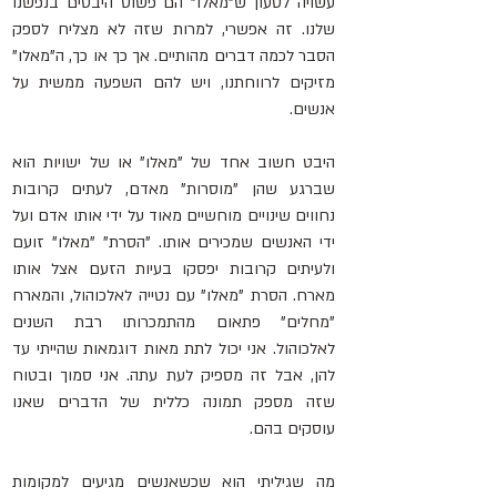
עשויה לטעון ש"מאלו" הם פשוט היבטים בנפשנו 
שלנו. זה אפשרי, למרות שזה לא מצליח לספק 
הסבר לכמה דברים מהותיים. אך כך או כך, ה"מאלו" 
מזיקים לרווחתנו, ויש להם השפעה ממשית על 
אנשים.
היבט חשוב אחד של "מאלו" או של ישויות הוא 
שברגע שהן "מוסרות" מאדם, 
לעתים קרובות 
נחווים 
שינויים מוחשיים מאוד על ידי אותו אדם ועל 
ידי האנשים שמכירים אותו. "הסרת" "מאלו" זועם 
ולעיתים קרובות 
יפסקו 
בעיות הזעם אצל אותו 
מארח. הסרת "מאלו" עם נטייה לאלכוהול, והמארח 
"מחלים" פתאום מהתמכרותו רבת השנים 
לאלכוהול. אני יכול לתת מאות דוגמאות שהייתי עד 
להן, אבל זה מספיק לעת עתה. אני סמוך ובטוח 
שזה מספק תמונה כללית של הדברים שאנו 
עוסקים בהם.
מה שגיליתי הוא שכשאנשים מגיעים למקומות 