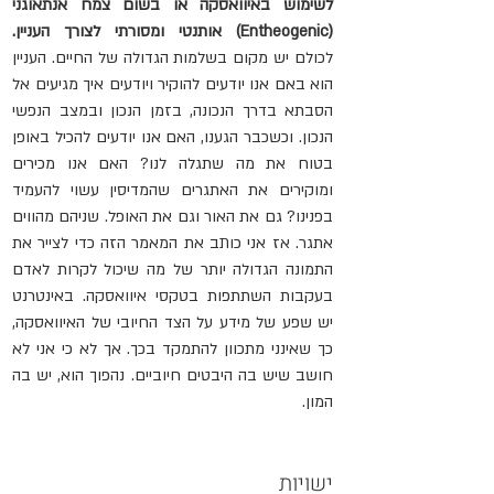
לשימוש באיוואסקה או בשום צמח 
אנתאוגני 
(Entheogenic) 
אותנטי
 ו
מסורתי לצורך העניין.
לכולם יש מקום בשלמות הגדולה של החיים. העניין 
הוא באם אנו יודעים להוקיר ויודעים איך מגיעים אל 
הסבתא בדרך הנכונה, בזמן הנכון ובמצב הנפשי 
הנכון. וכשכבר הגענו, האם אנו יודעים להכיל באופן 
בטוח את מה שתגלה לנו? האם אנו מכירים 
ומוקירים את האתגרים שהמדיסין עשוי להעמיד 
בפנינו? גם את האור וגם את האופל. שניהם מהווים 
אתגר. אז אני כותב את המאמר הזה כדי לצייר את 
התמונה הגדולה יותר של מה שיכול לקרות לאדם 
בעקבות השתתפות בטקסי איוואסקה. באינטרנט 
יש שפע של מידע על הצד החיובי של האיוואסקה, 
כך שאינני מתכוון להתמקד בכך. אך לא כי אני לא 
חושב שיש בה היבטים חיוביים. נהפוך הוא, יש בה 
המון.
ישויות