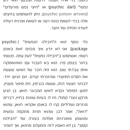
כישוף. כלי אחד העומד לרשות המכשף הוא "חץ 
נפשי" (psychic dart) או "חיצי נפש מורעלים" 
(
psychic poison arrows)
. ניתן להשתמש בחצים 
אלה בכדי לשאת כוונה רעה או לשאת אנרגיה רעילה 
לשדה ההילה של היעד.
כלי נוסף הוא ה"חבילה הנפשית" (psychic 
package). אני לא יודע איך מכנים זאת באופן 
רשמי, אשתמש ב"חבילה נפשית" לעת עתה. פגשתי 
בחור בצפון פרו. הוא בא לעבוד עם ה
איוואסקרו
איתו עבדתי שם. הוא היה חבר של האיש שעשה 
את הסרט התיעודי 
שהזכרתי קודם.
 הם הגיעו יחד. 
לבחור הצעיר הזה, ששמו בנג'מין, היה סיפור מעניין. 
למען הסיפור נקרא לאיש המבוגר חואן. בן הגיע 
מרקע נוצרי קתולי, היו לו בעיות שונות בחייו, דברים 
מוזרים ושליליים קרו לו באופן אקראי. חואן, שהוא 
"רואה", אמר לבן שהוא תחת מתקפה נפשית 
ומושפע מאנרגיות אפלות בצורה של "חבילות 
קסם". בן לא האמין לזה והתעלם מחואן. אך לאחר 