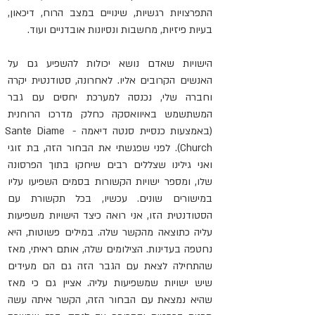
התפרצויות רגשיות, שינויים במצב הרוח, דיכאון, 
בעיות פיזיות, מחשבות ונסיונות אובדניים ועוד.
הישויות שאדם נושא יכולות להשפיע גם על 
האנשים הקרובים אליו. לאחרונה, סטודנטית יקרה 
וחברה שלי, נכנסה למערכת יחסים עם גבר 
המשתשמש באיוואסקה כחלק מדרכו הרוחנית 
(באמצעות כנסיית סנטה דיאמה - Sante Diame 
Church). לפני שפגשתי את הבחור הזה, בת זוגי 
ואני גילינו שצללים רבים שיחקו בתוך הפרסונה 
שלו, ומספר ישויות הקשורות בסמים השפיעו עליו 
במישורים שונים. עכשיו, בכל תקשורת עם 
הסטודנטית הזו, אני רואה כיצד הישויות משפיעות 
עליה כתוצאה מהקשר שלה. במילים פשוטות, היא 
נחטפה בעדינות. הצילומים שלה, אותם ראיתי, מאז 
שהתחילה לצאת עם הגבר הזה גם הם מעידים 
שיש ישויות שמשפיעות עליה. אציין 
גם 
כי מאז 
שהיא נמצאת עם הבחור הזה, הקשר איתה עשה 