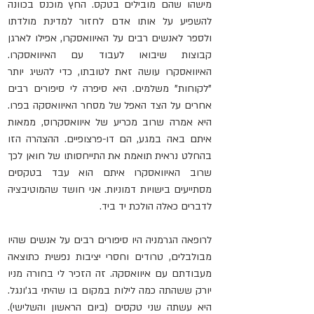
מישהו שהם מובילים בטקס. החץ מוכנס בכוונה 
להשפיע על אותו אדם לחזור למדינת מולדתו 
ולספר לאנשים רבים על ה
איוואסקרו
, אפילו לארגן 
קבוצות שיבואו לעבוד עם ה
איוואסקרו
. 
האיוואסקרו
 עושה זאת לטובתו, כדי להשיג יותר 
"לקוחות" משלמים. היא סיפרה לי סיפורים רבים 
אחרים על הצד האפל של מסחר האיוואסקה בפרו. 
היא אמרה שרוב מכריע של 
איוואסקרוס
, ממאות 
איתם באה במגע, הם דו-פרצופיים. ההצהרה הזו 
בהחלט נראית תואמת את התייחסותו של חואן לכך 
שרוב ה
איוואסקרו
 איתם הוא עבד בטקסים 
מסתייעים בישויות דמוניות. אני חושד שהמוטיבציה 
לדברים כאלה הולכת יד ביד.
לרופאה הגרמניה היו סיפורים רבים על אנשים שהיו 
מבולבלים, טרודים וחסרי יציבות נפשית כתוצאה 
מעבודתם עם איוואסקה. זה הזכיר לי בחורה מניו 
יורק ששהתה כמה לילות במקום בו שהיתי בג'ונגל. 
היא עשתה שני טקסים (ביום הראשון והשלישי). 