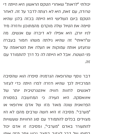
יכולתי "לראות" ש
אחרי הטקס הראשון היא הייתה די 
טרודה, עם זאת, היא לא רצתה לדבר על זה. לאחר 
הטקס ביום השלישי היא הייתה בכזה בלגן שהיא 
סיימה את הטיול שלה מוקדם מהמתוכנן וחזרה מיד 
לניו יורק. היא אפילו לא דיברה עם אנשים. מה 
ש"ראיתי" זה שהיא גילתה משהו חמור בעברה 
שזעזע אותה עמוקות או העלה את הטראומה על 
פני השטח. אבל לא הייתה לה כל דרך להתמודד עם 
זה.
דבר נוסף שהרופאה הגרמניה סיפרה הוא שהסיבה 
המרכזית לכך שהיא חזרה לפרו היתה כדי לעזור 
לאנשים לחוות חוויה אינטגרטיבית יותר של 
איוואסקה. היא העירה כי המחשבה במסורת 
הפרואנית שונה מאוד מזו של אדם אירופאי או 
"מערבי". מסיבה זו היא חשה שרבים מהם לא היו 
מצוידים בכלים להתמודד עם סוג החוויות שעשויות 
להתעורר באדם "מערבי", ומסיבה זו אדם יכול 
בסופו של דבר לעזוב במצב גרוע יותר מזה איתו 