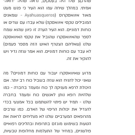
שהרקע שלו היה בעסקים, נראה שהיה "רואה" 
אמיתי. במהלך שיחה עמו הוא העיר כי פגש מעט 
מאוד איוואסקרוס (
Ayahuasqueros - 
שמאנים 
המובילים טקסי איוואסקה) שלא עבדו עם שדים או 
כוחות דמוניים. הוא העיר הערה זו כיוון שהוא שמח 
לספר שה
איוואסקרו
 שהוביל את טקסי האיוואסקה 
שלנו (שאליהם הצטרף האיש הזה מספר פעמים) 
לא עבד עם כוחות דמוניים. הוא אמר שזה נדיר ויש 
להוקיר את זה.
מדוע ש
איוואסקרו
 יעבוד עם כוחות דמוניים? מה 
שאני יכול להניח הוא שזה בשביל כוח רב יותר. אם 
היכולת לרפא מעניקה לך כוח ומעמד בחברה - כמו 
שלהיות רופא נותן לאנשים כוח ומעמד בחברה 
שלנו - תמיד יש פיתוי להשתמש בכל אמצעי בכדי 
להגדיל את יכולות הריפוי של האדם. כמו שרבים 
מהרופאים המערביים שלנו לא מצליחים לראות את 
הטעות בשימוש מוגזם בתרופות ובהליכים רפואיים 
פולשניים, במחיר של התעלמות מחלופות טבעיות, 