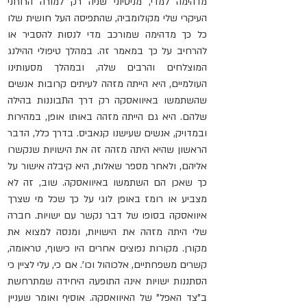
מדהימה למדי, מניסיוני שניה רק למורה הרוחני 
העיקרי שלי מקולומביה, שהתפיסה העל חושית שלו 
כל כך מדהימה שמורכב מדי לנסות להסביר או 
להרחיב על כך במאמר זה. במהלך טיפולי ההילנג 
המוצלחים ו
הרבים 
שלה, ובמהלך מסעותינו 
העולמיים, היא הייתה מזהה לעיתים קרובות אנשים 
שהשתמשו באיוואסקה רק דרך התבוננות בהילה 
שלהם. היא גם הייתה מזהה 
באותו אופן,
 במהירות 
ובמדויק, אנשים שעישנו קנאביס. בדרך כלל, הדבר 
הראשון שהיא היתה מזהה זה את הישויות שנקשרו 
אליהם, ולאחר מספר שאלות, היא קיבלה אישור על 
כך שאכן הם השתמשו באיוואסקה. שוב, זה לא 
מצביע או רומז באופן לוגי על כך שכל מי שצרך 
איוואסקה בסופו של דבר נקשר עם ישויות. חברה 
שלי היתה מזהה את הישויות, ומנסה למצוא את 
מקורן. מקורות נפוצים אחרים היו כישוף, טראומה, 
קשרים משפחתיים, אלכוהול וכו'. אם כי, עלי לציין כי 
הסתננות ישויות אינה התופעה היחידה שמתרחשת 
ב"צד האפל" של האיוואסקה. אוסיף ואומר שעניין 