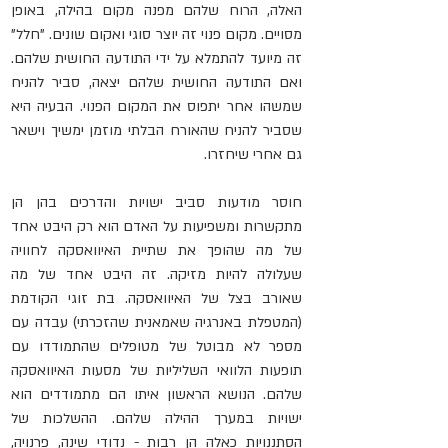
האלה, הרוח שלהם מפנה מקום בהילה, 
באופן 
מסויים
. מקום פנוי זה יוצר סוגי ואקום שונים. "חלל" 
זה מיועד להתמלא על ידי התודעה החושית שלהם. 
ואם התודעה החושית שלהם יצאה, סביר להניח 
שמשהו אחר יתפוס את המקום הפנוי. הבעיה היא 
ש
סביר להניח ש
האורח הבלתי מוזמן ימשיך וישאר 
גם אחרי שיחזרו.
חוסר מודעות סביב ישויות והדרכים בהן הן 
מתקשרות ומשפיעות על האדם הוא רק היבט אחד 
של מה שהופך את שתיית האיוואסקה לחוויה 
שעלולה להיות מזיקה. זה היבט אחד של מה 
שאורב בצל של האיוואסקה. בת זוגי הקודמת 
(המטפלת באנרגיה שאמאנית שהזכרתי) עבדה עם 
מספר לא מבוטל של מטופלים שהתמודדו עם 
תופעות הלוואי השליליות של מסעות האיוואסקה 
שלהם. הנושא הראשון איתו הם מתמודדים הוא 
ישויות במערך ההילה שלהם. ההשלכות של 
הסתננויות כאלה הן רבות - נדודי שינה, פרנויה, 