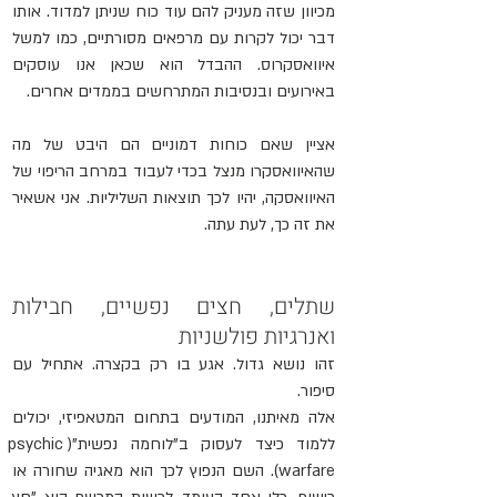
מכיוון שזה מעניק להם עוד כוח שניתן למדוד. אותו 
דבר יכול לקרות עם מרפאים מסורתיים, כמו למשל 
איוואסקרוס
. ההבדל הוא שכאן אנו עוסקים 
באירועים ובנסיבות המתרחשים בממדים אחרים.
אציין שאם כוחות דמוניים הם היבט של מה 
שה
איוואסקרו
 מנצל בכדי לעבוד במרחב הריפוי של 
האיוואסקה, יהיו לכך תוצאות השליליות. אני אשאיר 
את זה כך, לעת עתה.
שתלים, חצים נפשיים, חבילות 
ואנרגיות פולשניות
זהו נושא גדול. אגע בו רק בקצרה. אתחיל עם 
סיפור.
אלה מאיתנו, המודעים בתחום המטאפיזי, יכולים 
ללמוד כיצד לעסוק ב"לוחמה נפשית"(psychic 
warfare). השם הנפוץ לכך הוא מאגיה שחורה או 