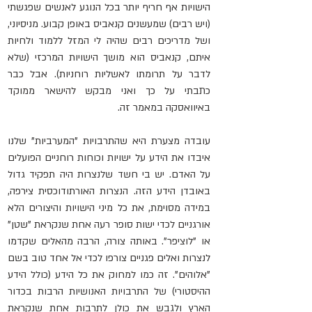
הישויות אף חריף יותר בכל הנוגע לאנשים שפגשתי 
(ויש רבים) שמעשנים קנאביס באופן קבוע. מניסיוני, 
ושל מדריכים רבים שהיה לי המזל ללמוד ולחיות 
איתם, קנאביס הוא מושך הישויות המרכזי (שלא 
לדבר על תרומתו לאשליות רוחניות). אבל כבר 
כתבתי על כך ואני מבקש להישאר ממוקד 
באיוואסקה במאמר זה.
עובדה מצערת היא שהתרבויות "המערביות" שלנו 
איבדו את הידע על ישויות וכוחות רוחניים הפועלים 
על האדם. יש בי חשד שלנצרות היה תפקיד גדול 
באובדן הידע הזה. הנצרות האורתודוכסית צירפה, 
במידה מסוימת, את כל מיני הישויות והיצורים הלא 
אורגניים לכדי ישות סופר רעה אחת שנקראת "שטן" 
או "לוציפר". באותה צורה, הרבה מהאלים שקדמו 
לנצרות ואלים פגניים צורפו לכדי אל אחד טוב בשם 
"אלוהים". זה כמו למחוק את כל הידע (כולל הידע 
ההיסטורי) של התרבויות האנושיות הרבות בכדור 
הארץ ולגבש את כולן לתרבות אחת שנקראת 