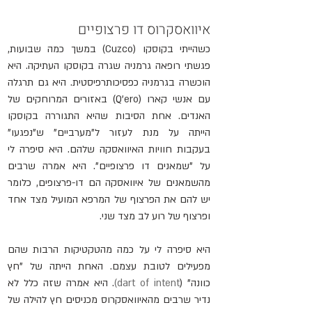
איוואסקרוס
 דו פרצופיים 
כשהייתי בקוסקו (Cuzco) במשך כמה שבועות, 
פגשתי רופאה גרמניה שגרה בקוסקו העתיקה. היא 
הוכשרה 
בגרמניה
 כפסיכותרפיסטית. היא גם תרגלה 
עם אנשי קארו (Q’ero) באזורים המרוחקים של 
האנדים. אחת הסיבות שהיא התגוררה בקוסקו 
הייתה על מנת לעזור ל"מערביים" ש"נפגעו" 
בעקבות חוויות האיוואסקה שלהם. היא סיפרה לי 
על "שמאנים דו פרצופיים". היא אמרה שרבים 
מהשמאנים של איוואסקה הם דו-פרצופים, כלומר 
יש להם את הפרצוף של המרפא המועיל מצד אחד 
ופרצוף של רוע לב מצד שני.
היא סיפרה לי על כמה מהטקטיקות הרבות שהם 
מפעילים לטובת עצמם. האחת הייתה של "חץ 
כוונה" (
dart of intent)
. היא אמרה שזה כלל לא 
נדיר שרבים מה
איוואסקרוס
 מכניסים חץ להילה של 