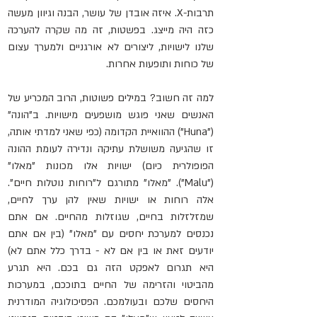
תרבות-X. איזה אובדן של עושר, הבנה וגיוון מעשה 
כזה היה מייצג. בפשטות, זה מה שקרה להערכה 
שלנו לישויות, ליצורים לא אורגניים ולמערך עצום 
של כוחות ותופעות אחרות.
למה זה חשוב? במילים פשוטות, הרוב המכריע של 
האנשים שאני פוגש מושפעים מישויות. ב"הונה" 
("Huna") ההוואיית הקדומה (כפי שאני למדתי אותה, 
זו שהגיעה משושלת עתיקה ונדירה לעומת ההונה 
הפופולרית כיום) ישויות אלו מכונות "מאלו" 
("Malu"). "מאלו" מתורגם ל"רוחות נוטלות חיים". 
אלה רוחות או ישויות שאין להן ערך לחיים, 
שמזלזלות בחיים, שגוזלות מהחיים. אם אתם 
נכנסים למערכת יחסים עם "מאלו" (בין אם אתם 
יודעים זאת או בין אם לא - בדרך כלל אתם לא) 
היא תגרום לאפקט הזה גם בכם. היא תגרע 
מהביטוי והזרימה של החיים בתוככם, במערכות 
היחסים שלכם ובעולמכם. הפסיכולוגיה המודרנית 