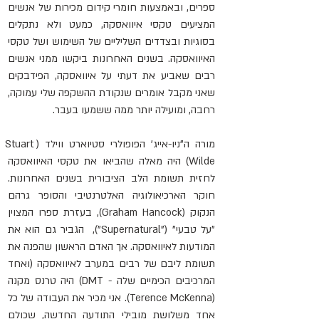
ספרים, ובאמצעות חומרי קידום מכירות של אנשים 
המציעים טקסי איוואסקה, כמעט ולא נתקלים 
בסוגיות ובצדדים השליליים של השימוש ושל טקסי 
האיוואסקה. 
בשנים האחרונות ביקשו ממני 
אנשים 
רבים שאביע את דעתי על איוואסקה, הפידבקים 
שאני מקבל אומרים שנקודת ההשקפה שלי עמוקה, 
רחבה, ומועילה יותר ממה ששמעו בעבר.
מורה ה"ניו-אייג' 
הפופולרי 
סטיוארט ווילד (Stuart 
Wilde) היה מאלה שהביאו את טקסי האיוואסקה 
לחזית תשומת הלב הציבורית בשנים האחרונות. 
חוקר הארכיאולוגיה האלטרנטיבי והסופר גרהם 
הנקוק (
Graham Hancock)
, בעזרת
 ספרו המצוין 
"על טבעי" ("Supernatural"),  הגביר גם הוא את 
המודעות לאיוואסקה. אך האדם הראשון שהפנה את 
תשומת ליבם של רבים במערב לאיוואסקה (ואחד 
המרכיבים הכימיים שלה - DMT) היה טרנס מקנה 
(Terence McKenna). אני מכיר את העבודה של כל 
אחד משלושת מובילי התודעה החדשה, שכולם 