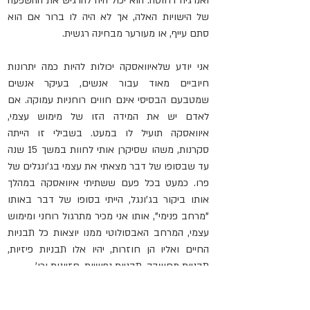
ואנרגיה דחוסה. הוא יכול היה להרגיש את ההשפעה 
של הישויות האלה, אך לא היה לו ברור אם הוא 
סתם עייף, או מעורער מבחינה רגשית.
אני יודע שלאיוואסקה יכולות להיות כמה יתרונות 
חיוביים מאוד עבור אנשים, בעיקר אנשים 
ש
מטבעם הבסיסי
 אינם חווים רוחניות עמוקה. אם 
לאדם יש את המידה הזו של מימוש עצמי, 
איוואסקה תועיל לו במעט. בשבילי זו הייתה 
סקרנות, משהו שסיקרן אותי לחוות במשך 15 שנה 
עד שבסופו של דבר מצאתי את עצמי בג'ונגלים של 
פרו. כמעט בכל פעם ששתיתי איוואסקה במהלך 
אותו ביקור בג'ונגל, הייתי בסופו של דבר באותו 
"מרחב פנימי", אותו אני מכיר מתרגול רוחני ומימוש 
עצמי, המרחב האבסולוטי ממנו יוצאות כל תבניות 
החיים ואליו הן חוזרות, יהיו אלו תבניות פיזיות, 
תבניות מחשבה, תבניות נפשיות, חזיונות וכו'.
הייתה בי ההכרה העצמית 
שהכל
 - ממש כל דבר - 