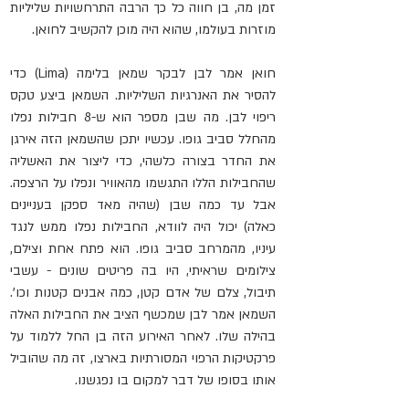
זמן מה, בן חווה כל כך הרבה התרחשויות שליליות 
מוזרות בעולמו, שהוא היה מוכן להקשיב לחואן.
חואן אמר לבן לבקר שמאן בלימה (Lima) כדי 
להסיר את האנרגיות השליליות. השמאן ביצע טקס 
ריפוי לבן. מה שבן מספר הוא ש-8 חבילות נפלו 
מהחלל סביב גופו. עכשיו יתכן שהשמאן הזה אירגן 
את החדר בצורה כלשהי, כדי ליצור את האשליה 
שהחבילות הללו התגשמו מהאוויר ונפלו על הרצפה. 
אבל עד כמה שבן (שהיה מאד ספקן בעניינים 
כאלה) יכול היה לוודא, החבילות נפלו ממש לנגד 
עיניו, מהמרחב סביב גופו. הוא פתח אחת וצילם, 
צילומים שראיתי, היו בה פריטים שונים - עשבי 
תיבול, צלם של אדם קטן, כמה אבנים קטנות וכו'. 
השמאן אמר לבן שמכשף הציב את החבילות האלה 
בהילה שלו. לאחר האירוע הזה בן החל ללמוד על 
פרקטיקות הרפוי המסורתיות בארצו, זה מה שהוביל 
אותו בסופו של דבר למקום בו נפגשנו.