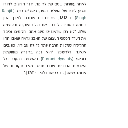
לאחר עשרות שנים של לחימה, חזר היהלום להודו 
והגיע לידיו של השליט הסיקי ראנג'יט סינג (
Ranjit 
Singh
) ב-1813, שחיבתו המיוחדת לאבן החן 
חתמה בסופו של דבר את הילת היוקרה והעוצמה 
שלה. "לא רק שראנג'יט סינג אהב יהלומים וכיבד 
את הערך הכספי העצום של האבן; נראה שאבן החן 
החזיקה סמליות הרבה יותר גדולה עבורו", כותבים 
אנאנד ודלרימפל. "הוא זכה בחזרה משושלת 
דוראני (
Durrani dynasty
) האפגנית כמעט בכל 
האדמות ההודיות שהם תפסו מאז תקופתו של 
אחמד שאה [שבזז את דלהי ב-1761]."