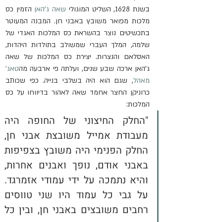
בשנת 1628, השליט המוגולי 
שאה ג'האן
 הזמין כס 
מלכות מפואר משובץ באבני חן. המבנה המעוטר 
בתכשיטים נוצר בהשראת כס המלכות האגדי של 
שלמה, המלך העברי שמשולב בתולדות היהדות, 
האסלאם והנצרות. יצירת כס המלכות של שאה 
ג'האן ארכה שבע שנים, ועלתה פי ארבעה מה
טאג' 
מאהל
, שגם הוא היה בשלבי בנייה. כפי שכותב 
כרוניקן החצר אחמד שאה לאהור בדיווחו על כס 
המלכות:
"החלק החיצוני של החופה היה 
מעבודת אמייל משובצת אבני חן, 
החלק הפנימי היה משובץ בצפיפות 
באבני אודם, נופך ואבנים אחרות, 
והיא נתמכה על ידי עמודי אזמרגד. 
על גבי כל עמוד היו שני טווסים 
רחבים משובצים באבני חן, ובין כל 