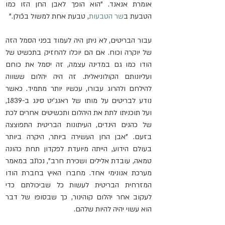
אומרת אנאנד. "הוא הופך לאבן החן הזו כמו 
הטבעת ב
שר הטבעות
, טבעת אחת למשול בכֿולן."
עבור הבריטים, לא ניתן היה לעמוד בפני הסמל הזה 
של יוקרה וכוח. אם הם יוכלו להחזיק בתכשיט של 
הודו כמו גם במדינה עצמה, זה יסמל את כוחם 
ועליונותם הקולוניאלית. זה היה יהלום ששווה 
להילחם ולהרוג עבורו, עכשיו יותר מתמיד. כאשר 
נודע לבריטים על מותו של ראנג'יט סינג ב-1839, 
ועל תוכניתו לתת את היהלום ותכשיטים אחרים לכת 
של כהנים הינדים, העיתונות הבריטית התפוצצה 
בזעם. "אבן החן העשירה ביותר, היקרה ביותר 
בעולם הידוע, הייתה מיועדת לפקדון תחת כהונה 
טמאה, עובדת אלילים ושכירת חרב", נכתב במאמר 
מערכת אנונימי אחד. מחברו האיץ בחברת הודו 
המזרחית הבריטית לעשות כל שביכולתם כדי 
לעקוב אחר יהלום קוהינור, כך שבסופו של דבר 
הוא עשוי יהיה להיות שלהם.