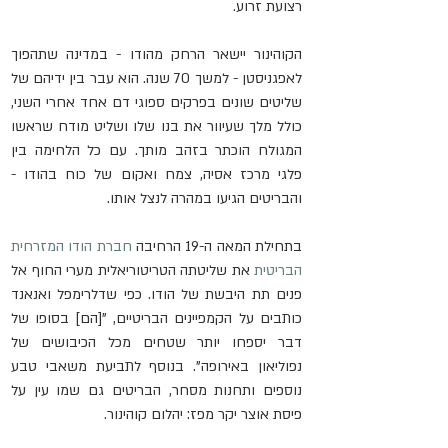
רצועת זרוע.
הקוהינור יישאר הרחק מהודו - במדינה שתהפוך 
לאפגניסטן - למשך 70 שנה. הוא עבר בין ידיהם של 
שליטים שונים בפרקים ספוגי דם אחד אחרי השני, 
כולל מלך שעיוור את בנו שלו ושליט מודח שראשו 
המגולח הוכתר בזהב מותך. עם כל הלחימה בין 
פלגי מרכז אסיה, צמח ואקום של כוח בהודו - 
והבריטים הגיעו במהרה לנצל אותו.
בתחילת המאה ה-19 הרחיבה 
חברת הודו המזרחית 
הבריטית
 את שליטתה הטריטוריאלית מערי החוף אל 
פנים תת היבשת של הודו. כפי שדלרימפל ואנאנד 
כותבים על הקמפיינים הבריטיים, "[הם] בסופו של 
דבר יספחו יותר שטחים מכל הכיבושים של 
נפוליאון באירופה". בנוסף לתביעת משאבי טבע 
נוספים ותחנות מסחר, הבריטים גם שמו עין על 
פיסת אוצר יקר מפז: יהלום קוהינור.