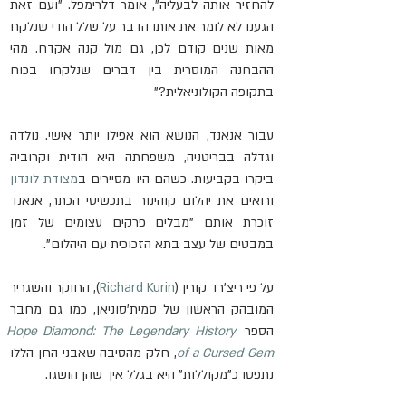
להחזיר אותה לבעליה", אומר דלרימפל. "ועם זאת 
הגענו לא לומר את אותו הדבר על שלל הודי שנלקח 
מאות שנים קודם לכן, גם מול קנה אקדח. מהי 
ההבחנה המוסרית בין דברים שנלקחו בכוח 
בתקופה הקולוניאלית?"
עבור אנאנד, הנושא הוא אפילו יותר אישי. נולדה 
וגדלה בבריטניה, משפחתה היא הודית וקרוביה 
ביקרו בקביעות. כשהם היו מסיירים ב
מצודת לונדון
ורואים את יהלום קוהינור בתכשיטי הכתר, אנאנד 
זוכרת אותם "מבלים פרקים עצומים של זמן 
במבטים של עצב בתא הזכוכית עם היהלום".
על פי ריצ'רד קורין (
Richard Kurin
), החוקר והשגריר 
המובהק הראשון של סמית'סוניאן, כמו גם מחבר 
הספר 
Hope Diamond: The Legendary History 
of a Cursed Gem
, חלק מהסיבה שאבני החן הללו 
נתפסו כ"מקוללות" היא בגלל איך שהן הושגו.