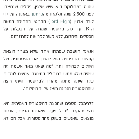
שנויה במחלוקת הוא שיש אלגין, פסלים שנחצבו 
לפני 2,500 שנה ונלקחו מה
פרתנון
 באתונה על ידי 
לורד אלגין (
Lord Elgin
) הבריטי בתחילת המאה 
ה-19. עד כה, בריטניה שמרה על הבעלות על 
הפסלים והיהלום, ללא קשר לקריאות להחזרתם.
אנאנד חושבת שפתרון אחד שלא מצריך הוצאת 
קוהינור מבריטניה הוא להפוך את ההיסטוריה של 
היהלום לבהירה יותר. "מה שאני מאד אשמח זה 
שיהיה שלט ממש ברור ליד התצוגה. אנשים לומדים 
שזו הייתה מתנה מהודו לבריטניה. הייתי רוצה 
שההיסטוריה הנכונה תוצג על יד היהלום".
דלרימפל מסכים שהפצת ההיסטוריה האמיתית היא 
חצי מהקרב. "בכל פעם שאנחנו מרצים, אנחנו 
מוצאים שאנשים בשוק מההיסטוריה. אבל הם לא 
מתנגדים - הם פשוט לא היו מודעים לה".