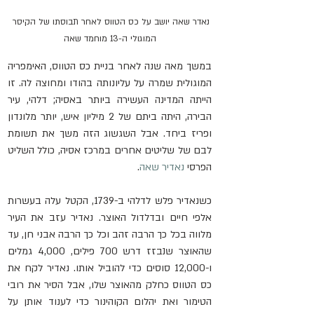
נאדר שאה יושב על כס הטווס לאחר תבוסתו של הקיסר 
המוגולי ה-13 מוחמד שאה
במשך מאה שנה לאחר בניית כס הטווס, האימפריה 
המוגולית שמרה על עליונותה בהודו ומחוצה לה. זו 
הייתה המדינה העשירה ביותר באסיה; דלהי, עיר 
הבירה, היתה ביתם של 2 מיליון איש, יותר מלונדון 
ופריז ביחד. אבל השגשוג הזה משך את תשומת 
לבם של שליטים אחרים במרכז אסיה, כולל השליט 
הפרסי 
נאדיר שאה
.
כשנאדיר פלש לדלהי ב-1739, הקטל עלה בעשרות 
אלפי חיים ובדלדול האוצר. נאדיר עזב את העיר 
מלווה בכל כך הרבה זהב וכל כך הרבה אבני חן, עד 
שהאוצר שנבזז דרש 700 פילים, 4,000 גמלים 
ו-12,000 סוסים כדי להוביל אותו. נאדיר לקח את 
כס הטווס כחלק מהאוצר שלו, אבל הסיר את רובי 
הטימור ואת יהלום הקוהינור כדי לענוד אותן על 