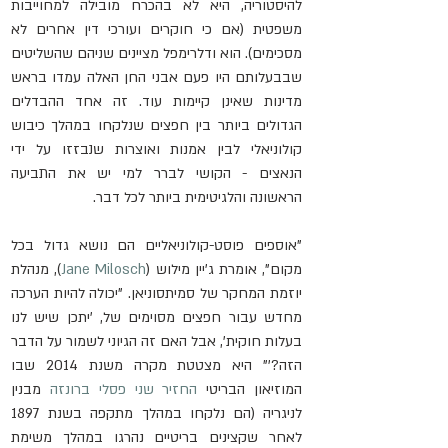
להיסטוריה, היא לא בהכרח מובילה למחוייבות 
משפטית (אם כי חוקרים ועורכי דין אחרים לא 
מסכימים). הוא ודלרימפל מציינים שניהם שהשליטים 
שבבעלותם היו פעם אבני החן האלה עמדו בראש 
מדינות שאינן קיימות עוד. זה אחד ההבדלים 
הגדולים ביותר בין חפצים שנלקחו במהלך כיבוש 
קולוניאלי לבין אמנות ואוצרות שנבזזו על ידי 
הנאצים - הקושי לברר למי יש את התביעה 
הראשונה והלגיטימית ביותר לכל דבר.
"אוספים פוסט-קולוניאליים הם נושא גדול בכל 
מקום", אומרת ג'יין מילוש (
Jane Milosch
), מנהלת 
יוזמת המחקר של סמיתסוניאן. "יכולה להיות הערכה 
מחדש עבור חפצים מסוימים של, 'יתכן שיש לנו 
בעלות חוקית', אבל האם זה הגיוני לשמור על הדבר 
הזה?'" היא מצטטת מקרה משנת 2014 שבו 
המוזיאון הבריטי 
החזיר שני פסלי ברונזה
 מבנין 
לניגריה (הם נלקחו במהלך מתקפה בשנת 1897 
לאחר שקצינים בריטיים נהרגו במהלך משימת 