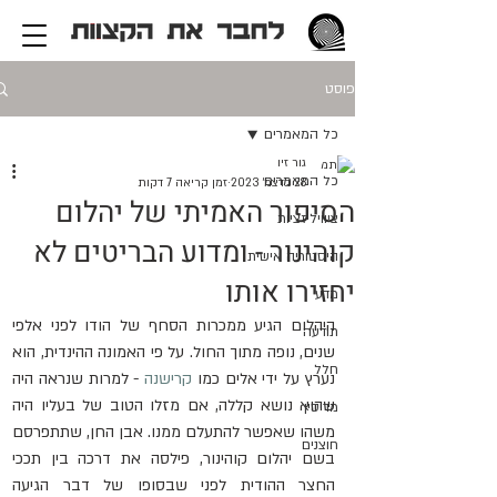
פוסט
כל המאמרים
גור זיו
כל המאמרים
28 בדצמ׳ 2023
זמן קריאה 7 דקות
הסיפור האמיתי של יהלום
ציוויליזציות
קוהינור - ומדוע הבריטים לא
היסטוריה אישית
יחזירו אותו
מדע
היהלום הגיע ממכרות הסחף של הודו לפני אלפי 
תודעה
שנים, נופה מתוך החול. על פי האמונה ההינדית, הוא 
חלל
נערץ על ידי אלים כמו 
קרישנה
 - למרות שנראה היה 
שהוא נושא קללה, אם מזלו הטוב של בעליו היה 
מדיסין
משהו שאפשר להתעלם ממנו. אבן החן, שתתפרסם 
חוצנים
בשם יהלום קוהינור, פילסה את דרכה בין תככי 
החצר ההודית לפני שבסופו של דבר הגיעה 