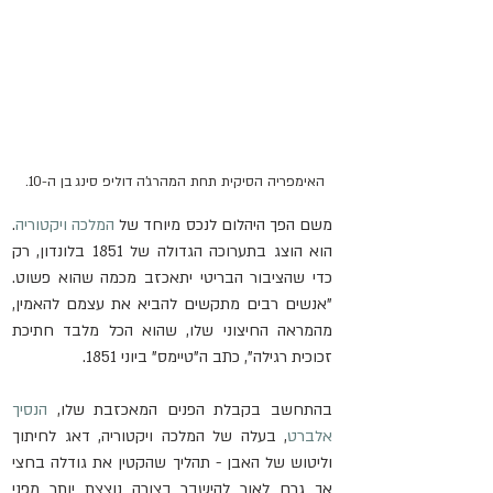
האימפריה הסיקית תחת המהרג'ה דוליפ סינג בן ה-10. 
משם הפך היהלום לנכס מיוחד של 
המלכה ויקטוריה
. 
הוא הוצג בתערוכה הגדולה של 1851 בלונדון, רק 
כדי שהציבור הבריטי יתאכזב מכמה שהוא פשוט. 
"אנשים רבים מתקשים להביא את עצמם להאמין, 
מהמראה החיצוני שלו, שהוא הכל מלבד חתיכת 
זכוכית רגילה", כתב ה"טיימס" ביוני 1851.
בהתחשב בקבלת הפנים המאכזבת שלו, 
הנסיך 
אלברט
, בעלה של המלכה ויקטוריה, דאג לחיתוך 
וליטוש של האבן - תהליך שהקטין את גודלה בחצי 
אך גרם לאור להישבר בצורה נוצצת יותר מפני 