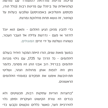
צריכות מדינות מודרניות להתמודד עם מורשת 
קולוניאלית של ביזה? עם מדינות רבות (כולל הודו, 
פקיסטן והטליבאן באפגניסטן) שתבעו בעלות על 
קוהינור, זה נושא תחת מחלוקת נמרצת.
כדי להבין מהיכן הגיע היהלום - והאם הוא יוכל 
לחזור אי פעם - נדרשת צלילה אל העבר העכור, 
כשהודו נשלטה על ידי זרים: 
המוגולים
.
במשך מאות שנים, הודו הייתה המקור היחיד בעולם 
ליהלומים - כל הדרך עד 1725, עם גילוי מכרות 
יהלומים בברזיל. רוב אבני החן היו מסחף, כלומר 
ניתן היה לנפות אותן מחולות הנהר, ושליטי 
תת-היבשת אימצו את תפקידם כמומחי היהלומים 
הראשונים.
"בחצרות הודיות עתיקות רבות, תכשיטים ולא 
בגדים היו צורת הקישוט העיקרית וסימן גלוי 
להיררכיית חצר, כאשר כללים נוקשים נקבעו כדי 