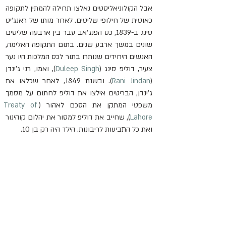
אבל הקולוניאליסטים נאלצו תחילה להמתין לתקופה 
כאוטית של חילופי שליטים. לאחר מותו של ראנג'יט 
סינג ב-1839, כס הפנג'אב עבר בין ארבעה שליטים 
שונים במשך ארבע שנים. בתום התקופה האלימה, 
האנשים היחידים שנותרו בתור לכס המלכות היו נער 
צעיר, דוליפ סינג (
Duleep Singh
), ואמו, רני ג'ינדן 
(
Rani Jindan
). ובשנת 1849, לאחר שכלאו את 
ג'ינדן, הבריטים אילצו את דוליפ לחתום על מסמך 
משפטי המתקן את הסכם לאהור (
Treaty of 
Lahore
), שחייב את דוליפ למסור את יהלום קוהינור 
ואת כל התביעות לריבונות. הילד היה רק בן 10.