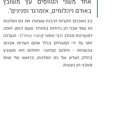
אחד משני הטווסים עץ משובץ 
באודם ויהלומים, אזמרגד ופנינים".
בין האבנים היקרות הרבות שעיטרו את כס המלכות 
היו שתי אבני חן גדולות במיוחד שעם הזמן יהפכו 
למוערכות מכולן: רובי טימור (
Timur ruby
) - הוערכה 
יותר על ידי המוגולים בגלל שהם העדיפו אבנים 
צבעוניות - ויהלום קוהינור. היהלום היה משובץ 
בחלק העליון של כס המלכות, בראשו של טווס 
מאבני חן נוצצות.