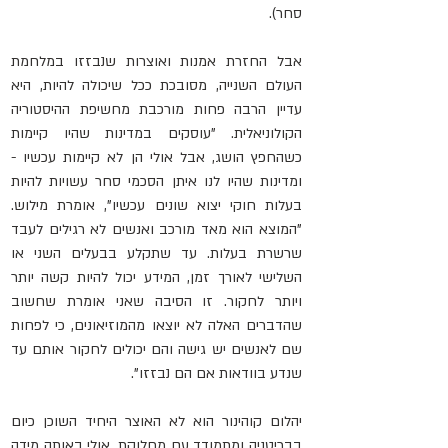
סחר).
אבל החזרת אמנות ואוצרות שנבזזו במלחמת 
העולם השנייה, מסובכת ככל שיכולה להיות, היא 
עדיין הרבה פחות מורכבת מחשיפת ההיסטוריה 
הקולוניאלית. "עוסקים במדינות שהיו קיימות 
כשהחפץ הושג, אבל אולי הן לא קיימות עכשיו - 
ומדינות שהיו לנו איתן הסכמי סחר עשויות להיות 
בעלות חוקי יצוא שונים עכשיו", אומרת מילוש. 
"המוצא הוא מאד מורכב ואנשים לא רגילים לעבד 
שרשרת בעלות. עד שתקלע בבעלים השני או 
השלישי לאורך זמן, המידע יכול להיות קשה יותר 
ויותר לחקור. זו הסיבה שאני אומרת שחשוב 
שהדברים האלה לא יוצאו מהמוזיאונים, כי לפחות 
שם לאנשים יש גישה והם יכולים לחקור אותם עד 
שנדע בוודאות אם הם נבזזו".
יהלום קוהינור הוא לא האוצר היחיד השוכן כיום 
בבריטניה ומתמודד עם מחלוקת. אולי באותה מידה 