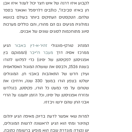
לקבוע איזו דרגה של איש חצר יכול לענוד איזו אבן 
חן באיזו סביבה", כותבים דלרימפל ואנאנד בספר 
שלהם. הטקסטים העתיקים ביותר בעולם בנושא 
גמולוגיה מגיעים גם הם מהודו, והם כוללים מערכות 
סיווג מתוחכמות לסוגים שונים של אבנים.
המנהיג טורקי-מונגולי 
זהיר-א-דין באבור
 הגיע 
ממרכז אסיה דרך 
מעבר ח'ייבר
 (הממוקם בין 
אפגניסטן לפקיסטן של ימינו) כדי לפלוש להודו 
בשנת 1526, ולבסס את שושלת המוגול האסלאמית 
ועידן חדש של התאהבות באבני חן. המוגולים 
ישלטו בצפון הודו במשך 330 שנה, וירחיבו את 
שטחם על פני כמעט כל הודו, פקיסטן, בנגלדש 
ומזרח אפגניסטן של ימינו, וכל הזמן יתענגו על הררי 
אבני החן שהם ירשו ויבזזו.
למרות שאי אפשר לדעת בדיוק מאיפה הגיע יהלום 
קוהינור ומתי הוא הגיע לראשונה לרשות המוגולים, 
יש נקודה מוגדרת שבה הוא מופיע ברשומה כתובה. 