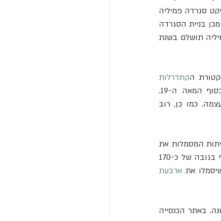
האדריכל הספרדי הנודע אנטוני גאודי, אם כי הקמתה החלה שנה לפני שגאודי השתלט על פרויקט סגרדה פמיליה 
שהתחיל ארכיטקט עמית. כתוצאה מכך, עיצוב הבזיליקה שונה באופן קיצוני. בעשורים שלאחר מכן בניית הסגרדה 
פמיליה התקדמה באטיות ועד עצם היום הזה עדיין לא הושלמה. עם זאת, צפוי שהסגרדה פמיליה תושלם בשנת 
קטורת ה
קתדרלות 
, שהיו פופולריים מאוד בסוף המאה ה-19. 
הארכיטיקט, כמו במבנים אחרים שלו, היה אחראי לא רק על התכנון אלא גם על הבנייה עצמה. כמו כן, רוב 
התכנון עצמו כולל 18 צריחים בגובה של כ-100 מטרים כל אחד. הצריחים מחולקים לשלוש חזיתות המסמלות את 
לידתו, מותו ותחייתו של ישו. כיום קיימים רק שמונה מתוכם, והשאר עדיין בבנייה. צריח נוסף בגובה של כ-170 
שיסמלו את 
ארבעת 
כיום ניתן לעלות (במעלית בלבד) לראשי הצריחים הקיימים, מהם נראה מבט פנורמי של ברצלונה. באתר הכנסייה 