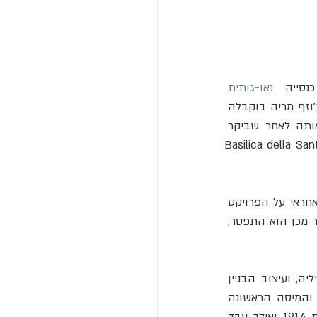
כנסייה   
נאו-גותית
טיפוסית. למען  האמת,  האיש  שהגה  את  רעיון  הסגרדה  פמיליה,  מוכר  ספרים  בשם ג'וזף מריה בוקבלה 
(Josep Maria Bocabella), מייסד ההתאחדות הרוחנית של חסידיו של סנט ג'וזף, הגה אותה לאחר שביקר 
 (Basilica della Sant
עשר שנים לאחר מכן הונחה אבן הפינה של הסגרדה פמיליה. באותה תקופה, הארכיטקט האחראי על הפרויקט 
). עם זאת, בשנה שלאחר מכן הוא התפטר, 
בעקבות התפטרות דל וילאר מונה אנטוני גאודי לארכיטקט הראשי החדש של הסגרדה פמיליה, ועיצוב הבניין 
שונה באופן קיצוני. שנתיים לאחר מינויו של גאודי, נחנכה הקפלה של סנט ג'וזף בקריפטה, והמיסה הראשונה 
נערכה שם. כשגאודי החליף את דל וילאר, הוא עדיין עבד על פרויקטים אחרים. אולם משנת 1914 ואילך עבד 