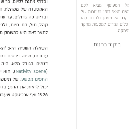
מל המעופף מביא לכם
טים יוצאי דופן ומותרות של
ובדיוק כה גדולים, עד שה
 קדם אל מפתן דלתכם, כמו
כלים ועזרים למסעות מחקר
פתקה.
לתאר זאת היא כמשחק מח
ביקור בחנות
השאלה השנייה היא: "הא
(
Nativity scene
), הוא י
החפים מפשע
1926 ואף ארכיטקט שעבד על הבזיליקה אחריו לא התקרב לפנאטיות או לגאונות שלו.