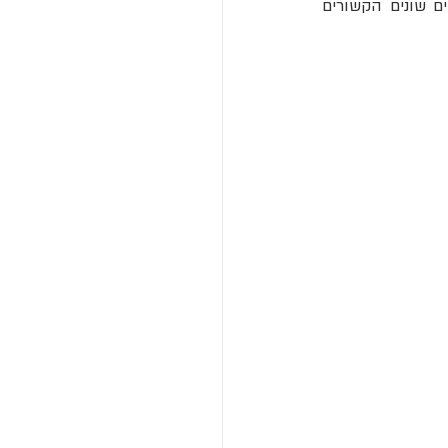
נמצא מוזיאון הסוקר את תולדות הכנסייה מתחילת בנייתה ועד ימינו, ומציג שרטוטים ודגמים שונים הקשורים 