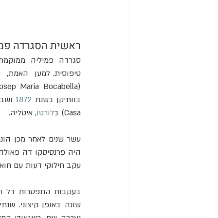
ראשית הסגרדה פמי
סגרדה  פמיליה  ממוקמת 
בוותיקן בשנת 
1872
 ושב
Casa) ב
לורטו
, איטליה.
היה פרנסיסקו דה פאולה 
עקב חילוקי דעות עם חואן מרטורל (Joan Martorell), יועץ 