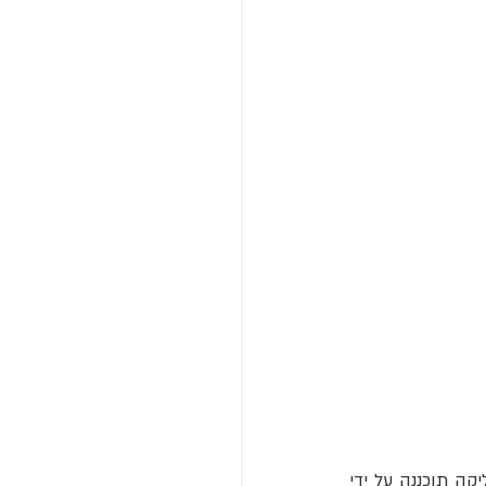
בזיליקת סגרדה פמיליה, היא בזיליקה קתולית לא גמורה הממוקמת בברצלונה, ספרד. הבזיליקה תוכננה על ידי 