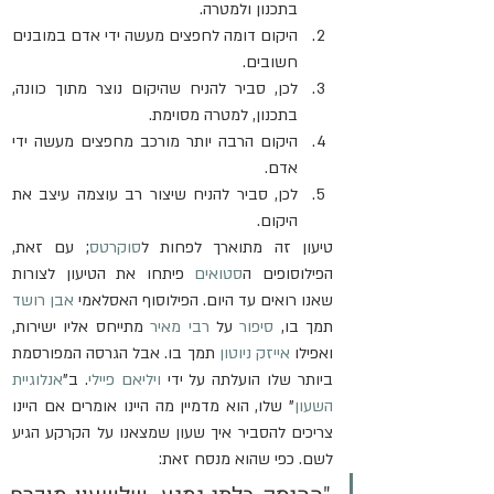
בתכנון ולמטרה.
היקום דומה לחפצים מעשה ידי אדם במובנים 
חשובים.
לכן, סביר להניח שהיקום נוצר מתוך כוונה, 
בתכנון, למטרה מסוימת.
היקום הרבה יותר מורכב מחפצים מעשה ידי 
אדם.
לכן, סביר להניח שיצור רב עוצמה עיצב את 
היקום.
טיעון זה מתוארך לפחות ל
סוקרטס
; עם זאת, 
הפילוסופים ה
סטואים
 פיתחו את הטיעון לצורות 
שאנו רואים עד היום. הפילוסוף האסלאמי 
אבן רושד
תמך בו, 
סיפור
 על 
רבי מאיר
 מתייחס אליו ישירות, 
ואפילו 
אייזק ניוטון
 תמך בו. אבל הגרסה המפורסמת 
ביותר שלו הועלתה על ידי 
ויליאם פיילי
. ב"
אנלוגיית 
השעון
" שלו, הוא מדמיין מה היינו אומרים אם היינו 
צריכים להסביר איך שעון שמצאנו על הקרקע הגיע 
לשם. כפי שהוא מנסח זאת: