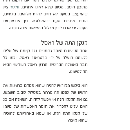
הוא גם טען שאיננו יכולים לומר אם היקום הזה 
מתוכנן היטב, מכיוון שלא ראינו אחרים. 
וולטר
 ציין 
שהמעצב בטיעון לא חייב להיות אלוהים. בינתיים, 
הוגים אחרים טענו שהאנלוגיה בין אובייקטים 
מעשה ידי אדם לבין מכלול המציאות אינה תקינה.
קנקן התה של ראסל
אחד הטיעונים היותר גחמניים נגד קיומם של אלים 
כלשהם הועלה על ידי ברטראנד ראסל. וכמו כל 
חבר באצולה הבריטית, הרוזן ראסל השלישי הביא 
תה לטיעונו.
הוא ביקש מקוראיו להניח שהוא מקדם ברצינות את 
הרעיון של קנקן תה מרחף במסלול סביב השמש. 
גם את הקנקן הזה אי אפשר לזהות. השאלה אם כן: 
האם עלינו להפריך את חוסר האפשרות של קיומו 
של קנקן התה הזה, או שמא באחריותנו להוכיח 
שהוא קיים?