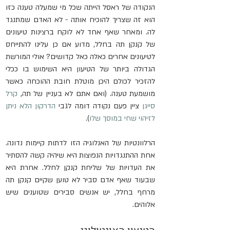
הנקודה של ראסל הייתה שכל מי שמעלה טענה כזו 
הוא זה שצריך להוכיח אותה - לא האדם שמתנגד 
לה. ומאחר שאף אחד לא לוקח ברצינות טיעונים 
של קנקן תה בחלל, מדוע אם כן עלינו להתייחס 
לטיעונים אחרים כאלה כאל קדושים? אולי המורשת 
הגדולה ביותר של הטיעון היא השימוש בו ככלי 
להזכיר לכולם היכן מוטלת חובת ההוכחה כאשר 
מושמעת טענה. (ואם אתם לא בעניין של תה, 
קרל 
סייגן
 ציין פעם נקודה דומה לגבי 
הדרקון הלא ניתן 
לזיהוי שחי במוסך שלו
).
הרלוונטיות של האנלוגיה הזו לדתות קיימות נדונה. 
אחת ההתנגדויות הנפוצות היא שיהיה קשה להסתיר 
את העדויות של שליחת קנקן לחלל. אחרת היא 
שבעוד שאף אדם סביר לא טוען שקיים קנקן תה 
מרחף בחלל, יש אנשים סבירים שטוענים שיש 
אלוהים.