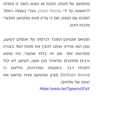
מהמושג של משהו, תכונה או נשוא. גישה זו נוסחה 
לראשונה על ידי 
עמנואל קאנט
, נוצרי בעצמו. ראסל 
הסכים עם קאנט, אם כי עדיין מצא שהטיעון המקורי 
מובנה היטב.
תומאס אקווינס התנגד לגרסתו של אנסלם לטיעון, 
שכן הוא מחייב אותנו להבין את מהות האל בצורה 
מפורשת יותר. אם זה בלתי אפשרי, כפי שהוא 
ורבים מההוגים שלאחר מכן טענו, הטיעון לא יכול 
להוכיח דבר. בתקופה המודרנית, וויליאם רו 
(
William Rowe
) מציע שהטיעון מניח מראש את 
קיומו של אלוהים.
https://youtu.be/TgisehuGOyY