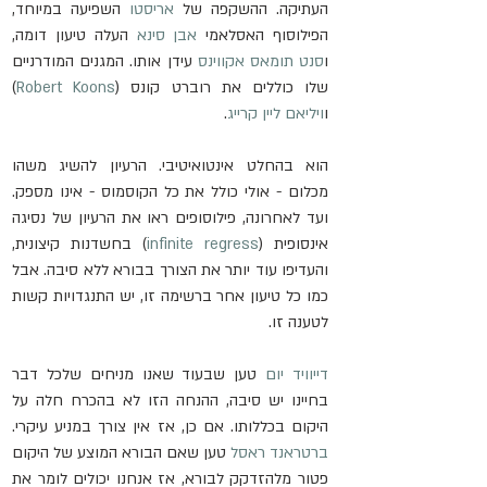
העתיקה. ההשקפה של 
אריסטו
 השפיעה במיוחד, 
הפילוסוף האסלאמי 
אבן סינא
 העלה טיעון דומה, 
ו
סנט תומאס אקווינס
 עידן אותו. המגנים המודרניים 
שלו כוללים את רוברט קונס (
Robert Koons
) 
ו
ויליאם ליין קרייג
.
הוא בהחלט אינטואיטיבי. הרעיון להשיג משהו 
מכלום - אולי כולל את כל הקוסמוס - אינו מספק. 
ועד לאחרונה, פילוסופים ראו את הרעיון של נסיגה 
אינסופית (
infinite regress
) בחשדנות קיצונית, 
והעדיפו עוד יותר את הצורך בבורא ללא סיבה. אבל 
כמו כל טיעון אחר ברשימה זו, יש התנגדויות קשות 
לטענה זו.
דייוויד יום
 טען שבעוד שאנו מניחים שלכל דבר 
בחיינו יש סיבה, ההנחה הזו לא בהכרח חלה על 
היקום בכללותו. אם כן, אז אין צורך במניע עיקרי. 
ברטראנד ראסל
 טען שאם הבורא המוצע של היקום 
פטור מלהזדקק לבורא, אז אנחנו יכולים לומר את 