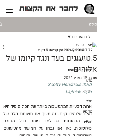
פוסט
כל המאמרים
גור זיו
כל המאמרים
18 במרץ 2024
זמן קריאה 5 דקות
5 טיעונים בעד ונגד קיומו של
ציוויליזציות
אלוהים
היסטוריה אישית
עודכן:
19 במרץ 2024
מדע
מאת: 
Scotty Hendricks
תודעה
מקור: 
bigthink
חלל
אחת הבעיות המתמשכות ביותר של הפילוסופיה היא 
מדיסין
האם אלוהים קיים. זה משך את תשומת הלב של 
כמה מהמוחות הגדולים ביותר בכל מסורת 
חוצנים
פילוסופית. כאן, אנו נבחן על חמישה מהטיעונים 
העיקריים הן בעד והן נגד קיומו של אלוהים.