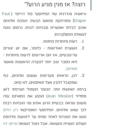
רוצה? אז מנין מגיע הרוע?"
וריאציה מודרנית של הפילוסוף פול דרייפר (
Paul 
Draper
) מתרחקת מהאם הבעיה הופכת אלוהים 
אוהב לבלתי אפשרית מבחינה לוגית. גרסתו נוטה 
לשאלת ההסתברות:
רעות מיותרות קיימות.
השערת האדישות - כלומר, אם יש יצורים 
על-טבעיים, אז הם אדישים לרעות מיותרות - 
היא הסבר טוב יותר לנקודה הראשונה מאשר 
תאיזם
.
לכן, הראיות מעדיפות ששום אלוהים, כפי 
שמקובל להבין אצל תאיסטים, לא קיים.
ברמה האישית יותר, הכומר הקתולי הצרפתי ז'אן 
מסלייר (
Jean Meslier
) הוקיע את התאיזם שלו 
משום שראה בבעיית הרוע אחת מני הוכחות רבות 
לכך שאין אלוהים. הפילוסוף האמריקאי 
ג'ון רולס
נטש את הנצרות לאחר שהיה עד לזוועות מלחמת 
העולם השנייה והשואה. אבל ניצול השואה 
פרימו לוי