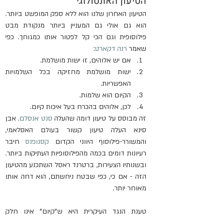
הטיעון האונטולוגי
הטיעון האחרון שלנו הוא ללא ספק המופשט ביותר. 
הוא גם אולי גם המעניין ביותר מנקודת מבט 
פילוסופית וגם הכי קל לפטור אותו כמגוחך. כפי 
שאמר 
רנה דקארט
:
אם יש אלוהים, זו ישות מושלמת.
ישות מושלמת מחזיקה בכל השלמויות 
האפשריות.
הקיום הוא שלמות.
לכן, אלוהים בהכרח בעל איכות קיום.
זה מבוסס על טיעון דומה שהעלה 
סנט אנסלם
. אבן 
סינא העלה טיעון קשור בעולם האסלאמי, 
והמשורר-פילוסוף היווני הקדום 
קסנופנס
 חיבר 
רעיונות דומים בכמה מהפילוסופיות העתיקות ביותר. 
ובשנותיו הצעירות, ברטרנד ראסל השתכנע מהטיעון 
הזה - אם כי, כפי שבטח ניחשתם, הוא דחה אותו 
מאוחר יותר.
טענת הנגד העיקרית היא ש"קיום" אינו חלק 