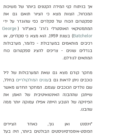
אך בניתוח קני המידה הקטנים ביותר של משיכות 
המכחול, הצוות מצא כי הציור תואם גם את 
ספקטרום הכוח של סקלרים כפי שהוגדר על ידי 
המתמטיקאי האוסטרלי ג'ורג' באצ'לור (
George 
Batchelor
) בשנת 1959. הוא מצא כי סקלרים, או 
רכיבים מותאמים במערבולת - כלומר, מערבולות 
בגדלים שונים - צריכים להציג ספקטרום כוח 
המתאים לגודלם.
מחקר קודם מצא גם שאת המערבולות של ליל 
כוכבים ניתן לראות גם ב
עננים המולקולריים
 בחלל, 
שם נולדים הכוכבים עצמם. המחקר החדש מאשר 
שייתכן שההבנה האינטואיטיבית של האמן את 
הפיזיקה של הטבע הייתה אפילו עמוקה יותר ממה 
שהבנו.
"וינסנט ואן גוך, כאחד הציירים 
הפוסט-אימפרסיוניסטים הבולטים ביותר, היה בעל 