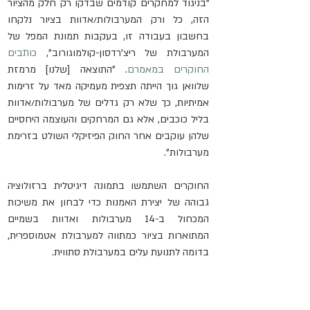
"בניגוד למחקרים קודמים שבדקו רק חלק מהציור 
הזה, כל ורק המערבולות/אדוות בציור נלקחו 
בחשבון בעבודה זו, בעקבות תמונת המפל של 
המערבולת של ריצ'רדסון-קולמוגורוב", 
כותבים 
החוקרים במאמרם
. "התוצאה [שלנו] מרמזת 
שלוואן גוך הייתה תצפית מעמיקה מאד על זרימות 
אמיתיות, כך שלא רק גדלים של מערבולות/אדוות 
בליל כוכבים, אלא גם המרחקים והעוצמה היחסיים 
שלהן עוקבים אחר החוק הפיזיקלי השולט בזרימת 
מערבולות".
החוקרים השתמשו בתמונה דיגיטלית ברזולוציה 
גבוהה של יצירת האמנות כדי לבחון את משיכות 
המכחול ב-14 מערבולות ואדוות בשמיים 
המתוארות בציור כמתווה למערבולת אטמוספרית, 
בדומה לתנועת עלים במערבולת סתווית.