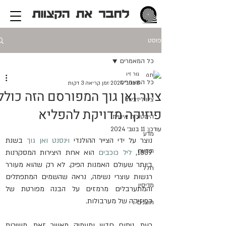
פוסט
כל המאמרים
גור זיו
כל המאמרים
8 בנוב׳ 2024
זמן קריאה 3 דקות
ציור ואן גוך המפורסם הזה כולל
ציוויליזציות
פיזיקה מדויקת להפליא
היסטוריה אישית
עודכן:
11 בנוב׳ 2024
מדע
נוצר על ידי הצייר ההולנדי 
וינסנט ואן גוך
 בשנת 
תודעה
1889, 
ליל כוכבים
 הוא אחת היצירות המסקרנות 
ביותר שעולם האמנות הפיק. לא רק שהוא מעורר 
חלל
רגשות עוצרי נשימה, נראה שהשמים המתפתלים 
מדיסין
והמתערבלים מרמזים על הבנה מפורטת של 
הפיזיקה של מערבולות.
חוצנים
כעת, ניתוח חדש ומעמיק מאשר זאת. משיכות 