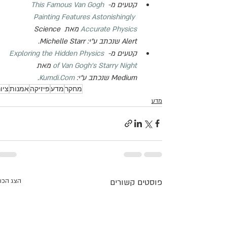
קטעים מ- 
This Famous Van Gogh 
Painting Features Astonishingly 
Accurate Physics
 מאת 
Science 
Alert
 שנכתב ע"י: 
Michelle Starr
.
קטעים מ- 
Exploring the Hidden Physics 
of Van Gogh’s Starry Night
 מאת 
Medium
 שנכתב ע"י: 
Kumdi.Com
.
מחקר
מדע
פיזיקה
אמנות
ציו
מדע
פוסטים קשורים
הצג הכו