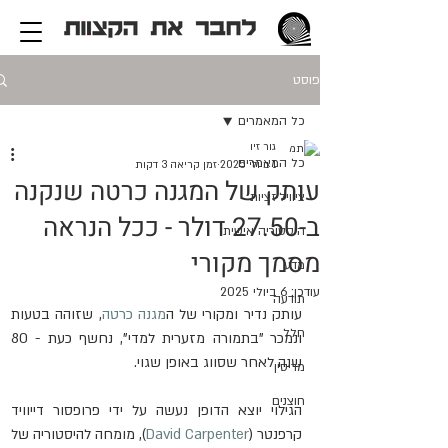
פוסט
כל המאמרים
גור זיו
כל המאמרים
1 ביולי 2025
זמן קריאה 3 דקות
עותק של המגנה כרטה שנקנה
ציוויליזציות
ב-27.50 דולר - ככל הנראה
היסטוריה אישית
מסמך מקורי
מדע
עודכן:
6 ביולי 2025
תודעה
עותק נדיר ומקורי של ה
מגנה כרטה
, שזוהה בטעות 
חלל
ונמכר "בתמורה מזערית למדי", נחשף כעת - 80 
שנה לאחר שסווג באופן שגוי.
מדיסין
חוצנים
הגילוי יוצא הדופן נעשה על ידי פרופסור דייוויד 
קרפנטר (
David Carpenter
), מומחה להיסטוריה של 