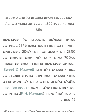
רישום בקטלוג המכירות הפומביות של סותביס שמסווג 
בטעות את גיליון 1300 המגנה כרטה המקורי כהעתק / 
UEA
ספריית הפקולטה למשפטים של אוניברסיטת 
הרווארד רכשה את המסמך בשנת 1946 במחיר של 
27.50 דולר - סכום השווה אז לכ-20 פאונד, והיום 
לכ-700 פאונד - כך לפי רישום הרכישות של 
הספרייה. אוניברסיטת הרווארד רכשה את המסמך 
מסוחרי הספרים הלונדונים 
Sweet & Maxwell
. 
סוחרי הספרים רכשו אותו במכירה פומבית של 
סותבי'ס בלונדון, כחודש קודם לכן, מטייס הקרב 
האגדי ממלחמת העולם הראשונה, 
תת-מרשל האוויר
פורסטר "סמי" מיינרד (
F. H. Maynard
), במחיר של 
42 פאונד.
קטלוג המכירה הפומבית של סותבי'ס תיאר את כתב 