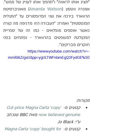
"תציג אותו לראווה" ו"תהפוך אותו לעניין של ממש". 
אמנדה ווטסון (
Amanda Watson
) מאוניברסיטת 
הרווארד בירכה את שני הפרופסורים על "התגלית 
הפנטסטית" ואמרה: "העבודה הזו מדגימה מה קורה 
כאשר אוספים מופלאים - כמו זה של ספריית 
הפקולטה למשפטים בהרווארד - נפתחים בפני 
חוקרים מבריקים".
https://www.youtube.com/watch?v=-
mmRIAZJgxU&pp=ygULTWFnbmEgQ2FydGE%3D
מקורות:
קטעים מ- 
Cut-price Magna Carta 'copy' 
now believed genuine
 מאת BBC שנכתב 
ע"י: 
Jo Black
.
קטעים מ- 
Magna Carta ‘copy’ bought for 