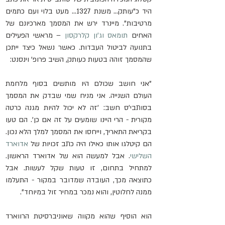
היד כ"עותק... משנת 1327... מעט בלוי ועם כתמים 
מרטיבות". מיינרד ירש את המסמך מארכיונם של 
האחים 
תומאס וג'ון קלרקסון
 – מראשי הפעילים 
בתנועה לביטול העבדות. כאשר נשאל כיצד ייתכן 
שהמסמך זוהה בטעות כעותק, השיב פרופ' וינסנט:
"אני חושב שכולם היו מותשים בסוף מלחמת 
העולם השנייה. אני מניח שמי שבדק את המסמך 
בסותבי'ס חשב: 'זה לא יכול להיות מגנה כרטה 
מקורית - הרי היינו שומעים על זה אם כן'. הם טעו 
בקריאת התאריך, וייחסו את המסמך למלך הלא נכון. 
הם קיטלגו אותו כאילו היה כתב זכויות של 
אדוארד 
השלישי
. אבל למעשה הוא של אדוארד הראשון. 
למתחיל בתחום, זו טעות שקל לעשות. אבל 
כתוצאה מכך, העובדה שמדובר במקור - התעלמו 
ממנה לחלוטין, והוא נמכר במחיר זול במיוחד".
הוא הוסיף שהוא מקווה שאוניברסיטת הרווארד 