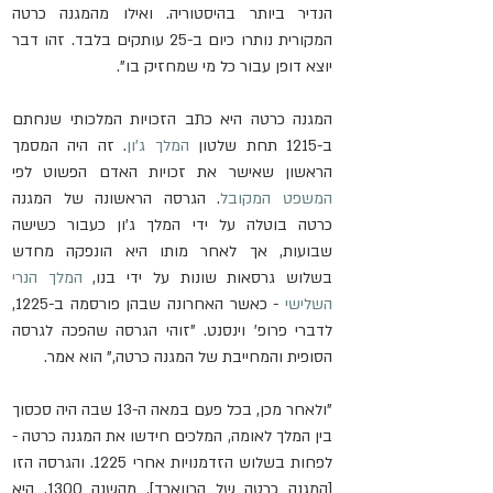
הנדיר ביותר בהיסטוריה. ואילו מהמגנה כרטה 
המקורית נותרו כיום ב-25 עותקים בלבד. זהו דבר 
יוצא דופן עבור כל מי שמחזיק בו".
המגנה כרטה היא כתב הזכויות המלכותי שנחתם 
ב-1215 תחת שלטון 
המלך ג'ון
. זה היה המסמך 
הראשון שאישר את זכויות האדם הפשוט לפי 
המשפט המקובל
. הגרסה הראשונה של המגנה 
כרטה בוטלה על ידי המלך ג'ון כעבור כשישה 
שבועות, אך לאחר מותו היא הונפקה מחדש 
בשלוש גרסאות שונות על ידי בנו, 
המלך הנרי 
השלישי
 - כאשר האחרונה שבהן פורסמה ב-1225, 
לדברי פרופ' וינסנט. "זוהי הגרסה שהפכה לגרסה 
הסופית והמחייבת של המגנה כרטה," הוא אמר.
"ולאחר מכן, בכל פעם במאה ה-13 שבה היה סכסוך 
בין המלך לאומה, המלכים חידשו את המגנה כרטה - 
לפחות בשלוש הזדמנויות אחרי 1225. והגרסה הזו 
[המגנה כרטה של הרווארד], מהשנה 1300, היא 