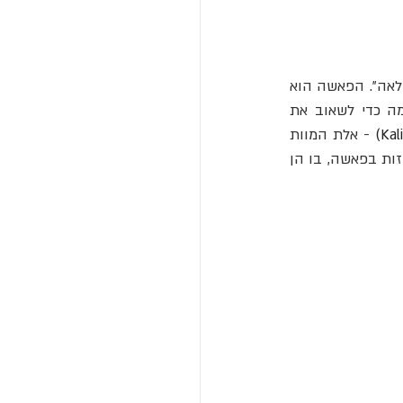
), שפירושו "לולאה". הפאשה הוא 
), אדון העולם התחתון. הוא משמש את יאמה כדי לשאוב את 
Kali)
 - אלת המוות 
) מוצגות גם הן אוחזות בפאשה, בו הן 