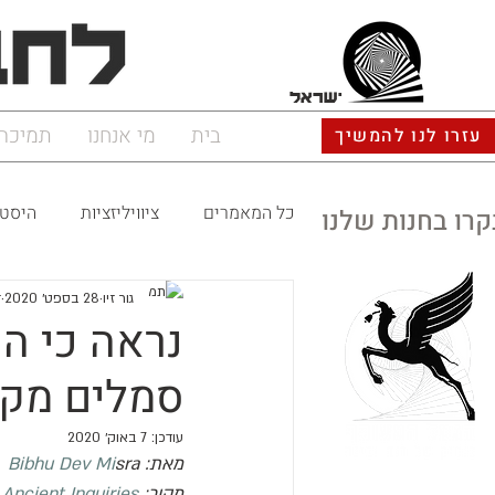
ישראל
בית
מי אנחנו
תמיכה
עזרו לנו להמשיך
כל המאמרים
ציוויליזציות
היסטו
קרו בחנות שלנו
גור זיו
28 בספט׳ 2020
ז
נראה כי ה
סמלים מקב
עודכן:
7 באוק׳ 2020
מאת: 
sra
Bibhu Dev Mi
מקור: 
Ancient Inquiries