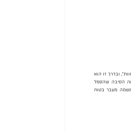
הצורה דמוית המפתח של הענח' מעודדת את האמונה שהוא מעניק את המפתחות ל"שערי המוות", ובדרך זו הוא 
 אחרים. זו כנראה הסיבה שהסמל 
מופיע באופן נרחב בציורי קברים, וקמיעות ענח' נשמרו בתוך ארונות קבורה כדי להבטיח לנשמה מעבר בטוח 