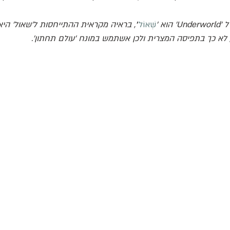
וא '
שְׁאוֹל
'
 לא כך בתפיסה המצרית ולכן אשתמש במונח 'עולם תחתון'.