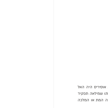
. אוסיריס היה האל 
 , ואילו איזיס הייתה אשתו שמילאה תפקיד 
מהותי בהחזרתו לחיים. התיאורים של אוסיריס ואיזיס המחזיקים את הענח' ליד אפו של פרעה המת או המלכה 