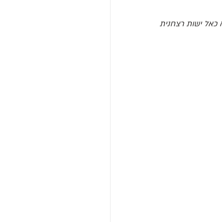
', בראיה מקראית ההתייחסות ל'שאול' היא כאל ישות רצחנית 