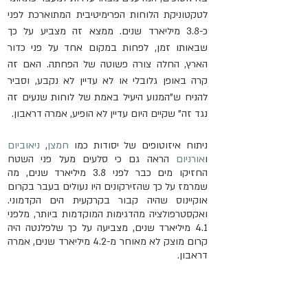
לטקטוניקת הלוחות הפרימיטיבית המתוארכת לפני 
כ-3.8 מיליארד שנים. ממצא זה מצביע על כך 
שבאותו זמן, לפחות במקום אחד על פני כדור 
הארץ, החלה צורה פשוטה של ​​הפחתה. האם זה 
קרה באופן גלובלי או לא עדיין לא נקבע, וסביר 
להניח ש"המנוע היעיל באמת של לוחות שנעים זה 
נגד זה" שקיים היום עדיין לא הופיע, אמרה דראבון.
ניתוח איזוטופים של יסודות כמו 
חמצן
, 
ניאוביום
ו
אורניום
 הראה גם כי סלעים מעל פני השטח 
החזיקו מים כבר לפני 3.8 מיליארד שנים, מה 
שמרמז על כך שהזירקונים היו נעולים בעבר בקרום 
אוקיינוס ​​שהיה קבור בקרקעית הים הקדמוני. 
ואקסטרפולציה מהדגימות המוקדמות ביותר, מלפני 
4.1 מיליארד שנים, מצביעה על כך שלפלנטה היה 
קרום מוצק לא מאוחר מ-4.2 מיליארד שנים, אמרה 
דראבון.