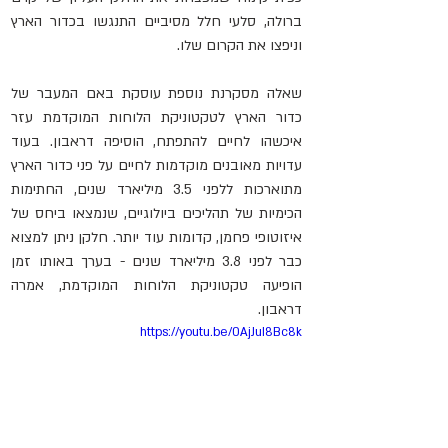
ברולה, סלעי חלל מסיביים התנגשו בכדור הארץ 
וניפצו את הקרום שלו.
שאלה מסקרנת נוספת עוסקת באם המעבר של 
כדור הארץ לטקטוניקת הלוחות המוקדמת עזר 
איכשהו לחיים להתפתח, הוסיפה דראבון. בעוד 
עדויות מאובנים מוקדמות לחיים על פני כדור הארץ 
מתוארכות ללפני 3.5 מיליארד שנים, החתימות 
הכימיות של תהליכים ביולוגיים, שנמצאו ביחס של 
איזוטופי פחמן, קדומות עוד יותר. חלקן ניתן למצוא 
כבר לפני 3.8 מיליארד שנים - בערך באותו זמן 
הופיעה טקטוניקת הלוחות המוקדמת, אמרה 
דראבון.
https://youtu.be/0AjJuI8Bc8k