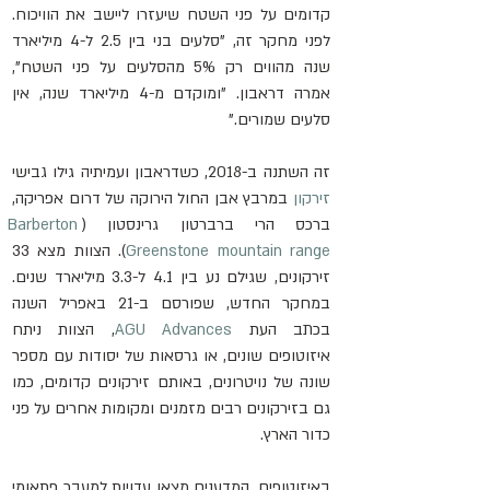
קדומים על פני השטח שיעזרו ליישב את הוויכוח. 
לפני מחקר זה, "סלעים בני בין 2.5 ל-4 מיליארד 
שנה מהווים רק 5% מהסלעים על פני השטח", 
אמרה דראבון. "ומוקדם מ-4 מיליארד שנה, אין 
סלעים שמורים."
זה השתנה ב-2018, כשדראבון ועמיתיה גילו גבישי 
זירקון
 במרבץ אבן החול הירוקה של דרום אפריקה, 
ברכס הרי ברברטון גרינסטון (
Barberton 
Greenstone mountain range
). הצוות מצא 33 
זירקונים, שגילם נע בין 4.1 ל-3.3 מיליארד שנים. 
במחקר החדש, שפורסם ב-21 באפריל השנה 
בכתב העת 
AGU Advances
, הצוות ניתח 
איזוטופים שונים, או גרסאות של יסודות עם מספר 
שונה של נויטרונים, באותם זירקונים קדומים, כמו 
גם בזירקונים רבים מזמנים ומקומות אחרים על פני 
כדור הארץ.
באיזוטופים, המדענים מצאו עדויות למעבר פתאומי 