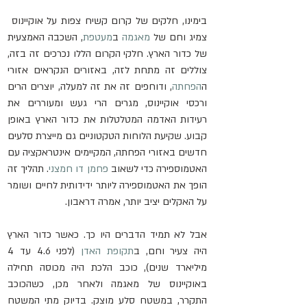
בימינו, חלקים של קרום קשיח צפות על אוקיינוס ​​
צמיג וחם של 
מאגמה
 ב
מעטפת
, השכבה האמצעית 
של כדור הארץ. חלקי הקרום הללו נכרכים זה בזה, 
צוללים זה מתחת לזה, באזורים הנקראים אזורי 
ה
הפחתה
, ודוחפים זה את זה למעלה, יוצרים הרים 
ורכסי אוקיינוס, מגרים הרי געש ומעוררים את 
רעידות האדמה המטלטלות את כדור הארץ באופן 
קבוע. שקיעת הלוחות הטקטוניים גם מייצרת סלעים 
חדשים באזורי הפחתה, המקיימים אינטראקציה עם 
האטמוספירה כדי לשאוב 
פחמן דו חמצני
. תהליך זה 
הופך את האטמוספירה ליותר ידידותית לחיים ושומר 
על האקלים יציב יותר, אמרה דראבון.
אבל לא תמיד הדברים היו כך. כאשר כדור הארץ 
היה צעיר וחם, ב
תקופת האדן
 (לפני 4.6 עד 4 
מיליארד שנים), כוכב הלכת היה מכוסה תחילה 
באוקיינוס ​​של מאגמה ולאחר מכן, כשהכוכב 
התקרר, במשטח סלע מוצק. בדיוק מתי המשטח 