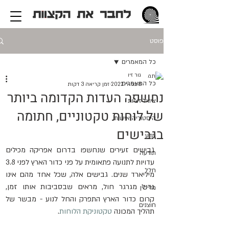
פוסט
כל המאמרים
גור זיו
כל המאמרים
8 במאי 2022
זמן קריאה 3 דקות
נחשפה העדות הקדומה ביותר
ציוויליזציות
של לוחות טקטוניים, חתומה
היסטוריה אישית
בגבישים
מדע
גבישים זעירים שנחשפו בדרום אפריקה מכילים 
תודעה
עדויות לתנועה פתאומית על פני כדור הארץ לפני 3.8 
חלל
מיליארד שנים. גבישים אלה, שכל אחד מהם אינו 
גדול מגרגר חול, מראים שבסביבות אותו זמן, 
מדיסין
קרום כדור הארץ התפרק והחל לנוע - מבשר של 
חוצנים
תהליך המכונה 
טקטוניקת הלוחות
.