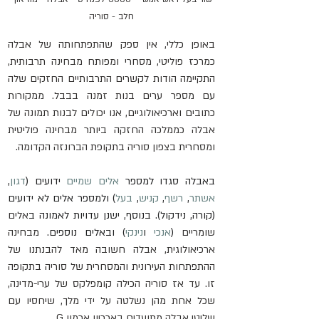
חלב - סוריה
באופן כללי, אין ספק שהתפתחותה של אבלה 
כמרכז פוליטי, מסחרי ומפותח מבחינה תרבותית, 
התקיימה הודות לקשרים התרבותיים החזקים שלה 
עם מספר ערים בנות זמנה בבבל. ממקורות 
כתובים וארכיאולוגיים, אנו יכולים לבנות תמונה של 
אבלה כממלכה החזקה ביותר מבחינה פוליטית 
ומסחרית בצפון סוריה בתקופת הברונזה הקדומה.
באבלה סגדו למספר 
אלים שמיים
 ידועים (
דגון
, 
אשתר
, 
רשף
, 
קניש
, 
בעל
) ולמספר אלים לא ידועים 
(קורה, נידקול). בנוסף, ישנן עדויות לאמונה ב
אלים 
שומריים
 (
אנכי
 ו
נינקי
) ובאלים נוספים. 
מבחינה 
ארכיאולוגית, אבלה חשובה מאד להבנתנו של 
ההתפתחות העירונית והמסחרית של סוריה בתקופה 
זו. עד אז סוריה הכילה קומפלקס של ערי-מדינה, 
שכל אחת מהן נשלטה על ידי מלך, שיחסיו עם 
שליטי אבלה מתועדים בארכיון ארמון G.