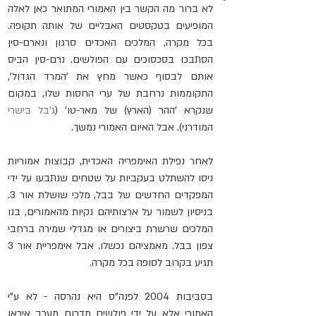
לא ברור מה הקשר בין האמורי המתואר כאן לאלה 
המופיעים בטקסטים האבליים של אותה תקופה. 
בכל מקרה, המלכים האכדים סרגון ונארם-סין 
הסתבכו בסכסוכים עם הפולשים. נרם-סין הביס 
אותם לבסוף כאשר מחץ את 'המרד הגדול', 
התקוממות נרחבת של ערי החסות שלו, במקום 
שנקרא 'ההר (הארץ) של מאר-טו' (
ג'בל בישרי
המודרני). אבל האיום האמורי נמשך.
לאחר נפילת האימפריה האכדית, קבוצות אמוריות 
ניסו להשתלט בעקביות על שטחים שנתבעו על ידי 
המפקדים החדשים של בבל, מלכי שושלת אור 3. 
בניסיון לשמור על ארצותיהם נקיות מהאמורים, בנו 
המלכים שרשרת ביצורים או מגדלי שמירה ברחבי 
צפון בבל. מאמציהם נכשלו. אבל אימפריית אור 3 
תגיע בקרוב לסופה בכל מקרה.
בסביבות 2004 לפנה"ס היא נהרסה - לא ע"י 
האמורי אלא על ידי פולשים מדרום מערב איראן 