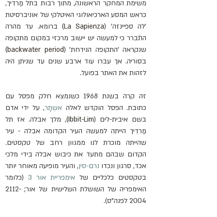
משימת המחקר הראשונה, מתוך רבות בתל מַרדִיך, 
כראש המסע הארכיאולוגי האיטלקי של אוניברסיטת 
'לה ספיינזה' (
La Sapienza) 
ברומא. עד מהרה 
התברר כי למעשה יש יישוב מרכזי במקום מתקופה 
שנקראה 'התקופה הנידחת' (
backwater period) 
בסוריה. אך עברו עוד ארבע שנים עד שניתן היה 
לזהות את האתר בפועל.
זה קרה בשנת 1968 כשנמצא חלק מפסל עם 
כתובת. הפסל הוקדש לאלה 
אִשְתָר
, על ידי אדם 
בשם איבית-לים (
Ibbit-Lim)
, מלך אבלה. אז תל 
מַרדִיך הייתה למעשה העיר הקדומה אבלה - עיר 
שהייתה מוכרת לנו ממגוון רחב של טקסטים. 
הקדום שבהם מתעד את כיבוש אבלה בידי מלכי 
אכד, סרגון ונכדו 
נרם-סין
, והעיר מופיעה מאוחר יותר 
בטקסטים כלכליים של 
אימפריית אור 3
 (כלומר 
האימפריה של השושלת השלישית של אור; 2112-
2004 לפנה"ס).