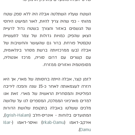
השטח שעליו השתלטה אבלה היה ללא ספק שטח 
מהותי - כפי שהיה צריך להיות, לאור המיעוט היחסי 
של הגשמים באזור והצורך בשטח גדול לרעיית 
הצאן שהפיק כמויות גדולות של צמר לתעשיית 
טקסטיל פורחת. ברור גם שהעושר והחשיבות של 
אבלה נבעו ממרכזיותה ברשת מסחר בינלאומית, 
עם קשרים עם דרום סוריה, מרכז אנטוליה, 
מסופוטמיה ואזורים ממזרח.
לזמן קצר, אבלה הייתה בחסותה של מארי, אך היא 
חזרה לעצמאותה לאחר כ-15 שנה והפכה ליריבה 
הפוליטית והמסחרית הראשית של מארי. זאת אנו 
למדים מארכיוני הממלכה, המספרים לנו על שלושה 
מלכים ששלטו באבלה בתקופת שלושת הדורות 
המתועדים בלוחות - איגריס-חלב (
Igrish-Halam
), 
אירקב-דאמו (
Irkab-Damu
) ואיסר-דאמו (
Išar-
.
)
Damu