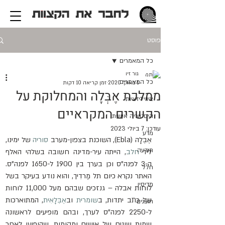
פוסט
כל המאמרים
גור זיו
כל המאמרים
1 באוק׳ 2020
זמן קריאה 10 דקות
ממלכת אֶבְּלָה והמחלוקת על
ציוויליזציות
הקשרים המקראיים
היסטוריה אישית
עודכן:
7 ביולי 2023
מדע
אֶבְּלָה (Ebla), השוכנת בצפון-מערב 
סוריה
 של ימינו, 
תודעה
ליד 
חלב
, הייתה עיר-מדינה חשובה בשלהי האלף 
ה-3 לפנה"ס וכן בערך בין 1900 ל-1650 לפנה"ס. 
חלל
האתר נקרא כיום תל מַרדִיך, והוא נודע בעיקר בשל 
מדיסין
לוחות אבלה – גנזכים שבהם מעל 11,000 לוחות 
של כתב יתדות, ב
שומרית
 וב
אֶבְּלָאִית
, המתוארכות 
חוצנים
ל-2250 לפנה"ס לערך, ובהם מופיעים לראשונה 
שמות שונים של אישים ומקומות, שהופיעו לאחר 