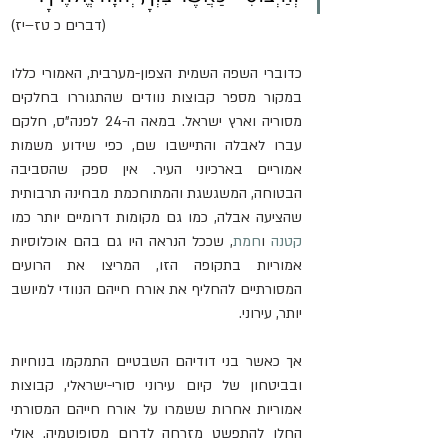
 (דברים כ טז–יז)
כדוברי השפה השמית הצפון-מערבית, האמורי כללו 
במקור מספר קבוצות נוודים שהתגוררו בחלקים 
מסוריה וארץ ישראל. במאה ה-24 לפנה"ס, חלקם 
עברו לאבלה והתיישבו שם, כפי שידוע משמות 
אמוריים בארכיוני העיר. אין ספק שהסביבה 
הבטוחה, המשגשגת והמתוחכמת מבחינה תרבותית 
שהציעה אבלה, כמו גם מקומות דרומיים יותר כמו 
קטנה
 ו
חמת
, שככל הנראה היו גם בהם אוכלוסיות 
אמוריות בתקופה הזו, המריצו את הרועים 
המסורתיים להחליף את אורח חייהם הנוודי למיושב 
יותר, עירוני.
אך כאשר בני דודיהם השבטיים התמקמו בנוחיות 
ובביטחון של קיום עירוני סורי-ישראלי, קבוצות 
אמוריות אחרות ששמרו על אורח חייהם המסורתי 
החלו להתפשט מזרחה לדרום מסופוטמיה. אולי 