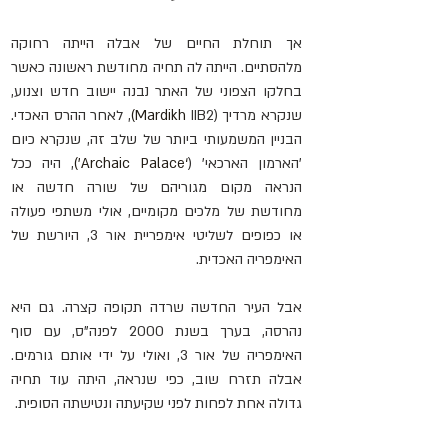
אך תוחלת החיים של אבלה הייתה רחוקה 
מלהסתיים. הייתה לה תחיה מחודשת ראשונה כאשר 
בחלקו הצפוני של האתר נבנה יישוב חדש וצנוע, 
שנקרא מרדיך (
IIB2
Mardikh 
)
, לאחר ההרס האכדי. 
הבניין המשמעותי ביותר של שלב זה, שנקרא כיום 
'הארמון הארכאי' (
‘Archaic Palace’)
, היה ככל 
הנראה מקום מגוריהם של שורה חדשה או 
מחודשת של מלכים מקומיים, אולי משתפי פעולה 
או כפופים לשליטי אימפריית אור 3, היורשת של 
האימפריה האכדית.
אבל העיר החדשה שרדה תקופה קצרה. גם היא 
נהרסה, בערך בשנת 2000 לפנה"ס, עם סוף 
האימפריה של אור 3, ואולי על ידי אותם גורמים. 
אבלה תזרח שוב, כפי שנראה, היתה עוד תחיה 
גדולה אחת לפחות לפני שקיעתה ונטישתה הסופית.