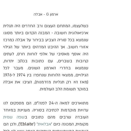
ארמון G - אבלה
כשלעצמו, המתחם העצום ורב החדרים היה תגלית 
ארכיאולוגית חשובה - המבנה הקדום ביותר מסוגו 
שנמצא בכל סוריה הצביע בבירור על אבלה כמרכז 
אזורי חשוב. אך ההיבט המדהים ביותר של הגילוי 
היה אוסף מאסיבי של אלפי לוחות חרס, לעתים 
קרובות בשברים, עם כתובות בכתב יתדות, 
שנמצאו בחדרי הארמון השונים. מעבר לכל 
הגילויים, ממצאי הלוחות שנחפרו בין 1974 ל-1976 
(מאז היו רק תגליות מזדמנות), הציבו את אבלה 
במוקד תשומת הלב העולמית.
מתוארכים למאה ה-24 לפנה"ס, הם מספקים לנו 
עדויות מוקדמות לכתיבה בסוריה. מעניינת במיוחד 
העובדה שרבים מהם כתובים ב
שפה שמית
מקומית, המכונה כיום '
אבלאית
' ('
Eblaite’)
, ולכן הם 