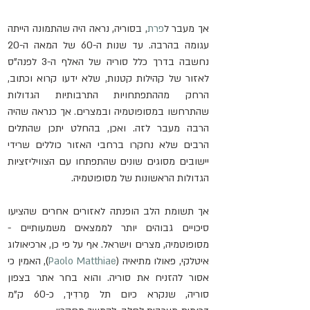
אך מעבר ל
פרת
, בסוריה, נראה היה שהתמונה הייתה 
עגומה בהרבה. עד שנות ה-60 של המאה ה-20 
נחשבה בדרך כלל סוריה של האלף ה-3 לפנה"ס 
לאזור של קהילות קטנות, שלא ידעו קרוא וכתוב, 
הרחק מההתפתחויות התרבותיות הגדולות 
שהתרחשו במסופוטמיה ובמצרים. אך כנראה שהיה 
הרבה מעבר לזה. ואכן, בהחלט יתכן שהתלים 
הרבים שלא נחקרו ברחבי האזור כוללים שרידי 
יישובים מסוגים שונים שהתפתחו עם הצוויליזציות 
הגדולות הראשונות של מסופוטמיה.
אך תשומת הלב הופנתה לאזורים אחרים שהציעו 
סיכויים גבוהים יותר לממצאים משמעותיים - 
מסופוטמיה, מצרים וישראל. אף על פי כן, ארכיאולוג 
איטלקי, פאולו מתיאיה (
Paolo Matthiae
)
, האמין כי 
אסור להזניח את סוריה. והוא בחר אתר בצפון 
סוריה, שנקרא כיום תל מַרדִיך, כ-60 ק"מ 