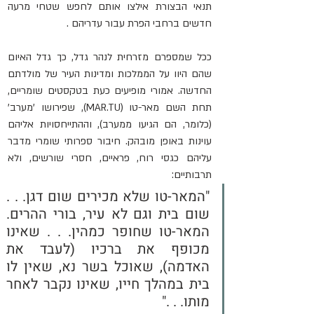
תנאי הבצורת אילצו אותם לחפש שטחי מרעה 
חדשים ברחבי הפרת עבור עדריהם .
ככל שמספרם מזרחית לנהר גדל, כך גדל האיום 
שהם היוו על הממלכות ומדינות העיר של מולדתם 
החדשה. אמורי מופיעים כעת בטקסטים שומריים, 
תחת השם מאר-טו (MAR.TU), שפירושו 'מערב' 
(כלומר, הם הגיעו ממערב), וההתייחסויות אליהם 
עוינות באופן מובהק. חיבור ספרותי שומרי מדבר 
עליהם כגסי רוח, פראיים, חסרי שורשים, ולא 
תרבותיים:
"המאר-טו שלא מכירים שום דגן. . . 
שום בית וגם לא עיר, בורי ההרים. 
המאר-טו שחופר כמהין. . . שאינו 
מכופף את ברכיו (לעבד את 
האדמה), שאוכל בשר נא, שאין לו 
בית במהלך חייו, שאינו נקבר לאחר 
מותו. . ."