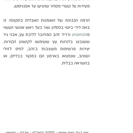
מעידות על קשרי מסחר שהגיעו עד אפגניסטן.
הרמה הגבוהה של האומנות האבלית בתקופה זו 
באה לידי ביטוי בפסלון שור בעל ראש אנושי העשוי 
מ
סטיאטיט
 ורדיד זהב המחובר לליבת עץ, אבני גיר 
ששובצו בלוחות עץ ששימשו לקישוט הקירות. 
יצירות מרשימות מעוצבות בזהב, לפיס לזולי 
ושנהב, שנמצאו בארמון הם במקור בבליים, או 
בהשראה בבלית.
שור בעל ראש אנושי - 3000 לפנה"ס - אבלה - מוזיאון 