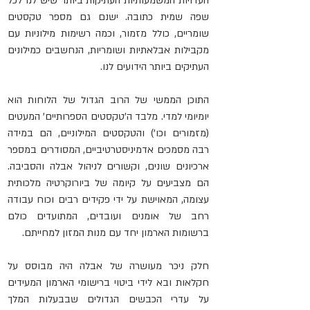
העדויות המשמעותיות העתיקות ביותר שיש לנו לכל 
שפה שמית כתובה. ישנם גם מספר טקסטים 
שומריים, כולל מזמור, וכמה רשימות מילוניות עם 
מקבילות אבלאתיות ושומריות, הנחשבים כמילונים 
העתיקים ביותר הידועים לנו.
התוכן הממשי של הרוב הגדול של הלוחות הוא 
יומיומי למדי. מלבד ה'טקסטים הספרותיים' המעטים 
(מזמורים וכו') והטקסטים המילוניים, הם במידה 
רבה מסמכים אדמיניסטרטיביים, המסודרים במספר 
ארכיונים שונים, וקשורים לניהול אבלה והסביבה. 
הם מצביעים על קיומה של ביורוקרטיה מלכותית 
עצומה, המאוישת על ידי פקידים רבים וכוח עבודה 
רחב של אומנים ועובדים, המתועדים כולם 
ברשומות הארמון יחד עם מנות המזון למחייתם.
חלק ניכר מעושרה של אבלה היה מבוסס על 
חקלאות ובא לידי ביטוי ברישומי הארמון המעידים 
על עדרי הכבשים הגדולים שבבעלות המלך 