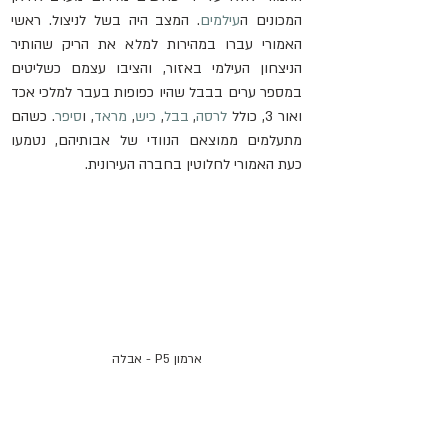
המכונים ה
עילמים
. המצב היה בשל לניצול. ראשי 
האמורי עברו במהירות למלא את הריק שהותיר 
הניצחון העילמי באזור, והציבו עצמם כשליטים 
במספר ערים בבבל שהיו כפופות בעבר למלכי אכד 
ואור 3, כולל 
לרסה
, 
בבל
, 
כיש
, 
מראד
, ו
סיפר
. כשהם 
מתעלמים ממוצאם הנוודי של אבותיהם, נטמעו 
כעת האמורי לחלוטין בחברה העירונית.
ארמון P5 - אבלה
אבלה - המחלוקת המקראית
מאז שנות ה-70 קיימים חילוקי דעות בין החוקרים 