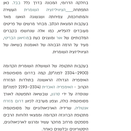
בחלקה הדרומי, המכונה בדרך כלל 
בבל
. כאן 
התפתחה
הציוויליזציה השומרית
 העשירה 
והמתוחכמת, צמיחתה ושגשוגה הואצו מאד 
בעקבות המצאת הכתב. מבחר מרשים של פריטים 
מעובדים להפליא, כמו אלה שנחשפו בקברים 
המלכותיים של 
אוּר
 ומוצגים כעת ב
מוזיאון הבריטי
, 
מעיד על הרמה הגבוהה של האומנות בשיאה של 
הציוויליזציה השומרית.
בעקבות התקופה של השושלת השומרית הקדומה 
(2900–2334 לפנה"ס), קמה בדרום מסופוטמיה 
האימפריה הגדולה הראשונה בתולדות המזרח 
הקרוב - 
האימפריה האכדית
 (2334–2193 לפנה"ס) 
שנוסדה על ידי 
סרגון
, שבשיאה התפשטה לאורך 
מסופוטמיה כולה, וצפון מערבה לכיוון 
דרום מזרח 
אנטוליה
. שרידיה הארכיאולוגיים של מסופוטמיה 
מתקופת הברונזה הקדומה וממצאי הלוחות הרבים 
מספקים מרחב מחקר עשיר ומרגש לארכיאולוגים, 
היסטוריונים ובלשנים כאחד.