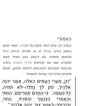
האֶמוֹרִי
בשלב זה, עלינו לומר משהו על ה
אֶמוֹרִי
, אשר יופיעו 
באופן בולט, בדרך זו או אחרת, בחלק גדול 
מהמשך סיפורנו. הם ידועים כיום כאחד מעמי 
המקרא, ​​שם הם מופיעים ב
לוח העמים
 בקרב 
קבוצות השבטים הכובשים חלקים מכנען, אותם 
אלוהים הורה לבני ישראל להשמיד:
"רַק, מֵעָרֵי הָעַמִּים הָאֵלֶּה, אֲשֶׁר יְהוָה 
אֱלֹהֶיךָ, נֹתֵן לְךָ נַחֲלָה--לֹא תְחַיֶּה, 
כָּל-נְשָׁמָה.  כִּי-הַחֲרֵם תַּחֲרִימֵם, הַחִתִּי 
וְהָאֱמֹרִי הַכְּנַעֲנִי וְהַפְּרִזִּי, הַחִוִּי, 
וְהַיְבוּסִי--כַּאֲשֶׁר צִוְּךָ, יְהוָה אֱלֹהֶיךָ."