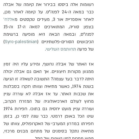
רשומות אלה ביססו בבירור את קיומה של אבלה 
כבר במאה ה-24 לפנה"ס. על קיומה לאחר מכן, 
לאחר אימפריית אור 3, מעידים טקסטים מ
אללח'
בצפון סוריה, המתוארכים למאה ה-17 וה-15 
לפנה"ס, ובמאה הבאה היא מופיעה ברשימת 
הכיבושים הסורים-פלשתיניים (
Syro-palestinian
) 
של פרעה 
תחותמס השלישי
.
אז האתר של אבלה נחשף, ומידע עליו היה זמין 
ממגוון מקורות חיצוניים. אך האם גם אבלה יכולה 
היתה לדבר בעד עצמה? התשובה לשאלה זו הגיעה 
בשנת 1974, כאשר מתיאיה וצוותו חקרו בסבלנות 
את שכבות האתר. עד אז אבלה לא עוררה עניין 
מחוץ לעולם הארכיאולוגיה של המזרח הקרוב, 
ועוררה עניין מועט יחסית גם בתוכו. חפירות 1974 
שינו הכל באופן דרמטי. כבר שנה לפני כן, בזמן 
חפירתו במדרון המערבי של האקרופוליס, צוותו של 
מתיאיה נתקל בסימנים של מתחם מבנים מרכזי, 
ממש מתחת לפני השטח של התל.