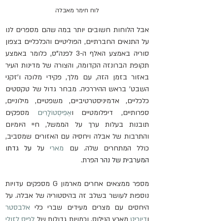
לוח חימר מאבלה
אבל הלוחות חשובים יותר במה שהם מספרים לנו 
על התנאים החברתיים, הפוליטיים והכלכליים בצפון 
סוריה באמצע האלף ה-3 לפנה"ס, כלומר באמצע 
תקופת הברונזה הקדומה, והצורה של מדינות העיר 
באזור בזמן הזה, עם מלך, פקידי מלוכה ו'זקני 
השבט' בראש ההיררכיה. מבחר גדול של טקסטים 
כלכליים, אדמיניסטרטיביים, משפטיים, מילוניים, 
ספרותיים, דיפלומטיים ו
אֶפִּיסְטוֹלָרִים
 מספקים 
תובנות בעלות ערך על הממשל, חיי היומיום 
והתרבות של אבלה ויחסיה עם האזורים שמסביב, 
כולל המתחרים שלה. עם 
מארי
 על 
על גדתו 
המערבית של נהר ה
פרת.
מספר ממצאים אחרים מארמון G מספקים עדויות 
נוספות לעושר בשלב זה בהיסטוריה של אבלה. על 
היחסים עם מצרים מעידים שברי כלי 
אלבסטר
ו
דיוריט
 מארץ הנילוס, וכמויות גדולות של 
לפיס לזולי