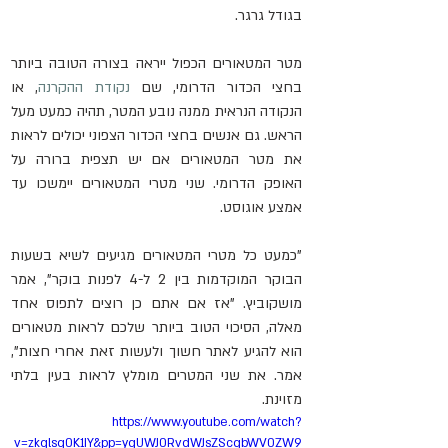
בגודל גרגר.
מטר המטאורים הכפול ייראה בצורה הטובה ביותר 
בחצי הכדור הדרומי, שם 
נקודת ההקרנה
, או 
הנקודה הנראית ממנה נובע המטר, תהיה כמעט מעל 
הראש. גם אנשים בחצי הכדור הצפוני יכולים לראות 
את מטר המטאורים אם יש תצפית ברורה על 
האופק הדרומי. שני מטרי המטאורים יימשכו עד 
אמצע אוגוסט.
"כמעט כל מטרי המטאורים מגיעים לשיא בשעות 
הבוקר המוקדמות בין 2 ל-4 לפנות בוקר", אמר 
מושקוביץ. "אז אם אתם כן רוצים לתפוס אחד 
מאלה, הסיכוי הטוב ביותר שלכם לראות מטאורים 
הוא להגיע לאתר חשוך ולעשות זאת אחרי חצות", 
אמר. את שני המטרים מומלץ לראות בעין בלתי 
מזוינת. 
https://www.youtube.com/watch?
v=zkglsg0K1IY&pp=ygUWJ0RvdWJsZScgbWV0ZW9