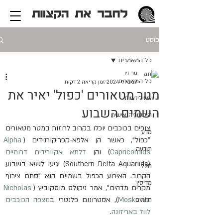
פוסט
כל המאמרים
גור זיו
כל המאמרים
27 ביולי 2024
זמן קריאה 2 דקות
מטר מטאורים 'כפול' יאיר את
ציוויליזציות
השמים השבוע
היסטוריה אישית
צופים בכוכבים יוכלו בקרוב לחזות במטר מטאורים 
מדע
"כפול", כאשר הן אלפא-קפריקורנידים (
Alpha 
תודעה
Capricornids
) והן 
דלתא אקוורידים דרומיים
(Southern Delta Aquariids) יגיעו לשיא בשבוע 
חלל
הקרוב. האירוע הכפול בשמיים הוא "סתם צירוף 
מדיסין
מקרים מדהים", אמר ניקולס מוסקוביץ (
Nicholas 
Moskovitz
), אסטרונום פלנטרי ב
מצפה הכוכבים 
חוצנים
לוול באריזונה
.