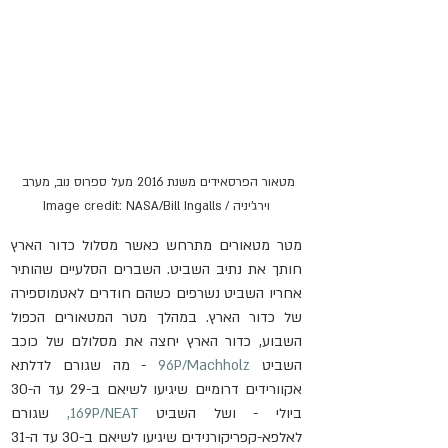
מטאור הפרסאידים משנת 2016 מעל ספרוס נוב, מערב 
וירג'יניה / Image credit: NASA/Bill Ingalls
מטר מטאורים מתרחש כאשר מסלול כדור הארץ 
חותך את נתיב השביט. השברים הסלעיים שהותיר 
אחריו השביט נשרפים כשהם חודרים לאטמוספירה 
של כדור הארץ. במהלך מטר המטאורים הכפול 
השבוע, כדור הארץ יחצה את מסלולם של כוכב 
השביט 
96P/Machholz
 - מה שגורם לדלתא 
אקוורידים דרומיים שיגיעו לשיאם ב-29 עד ה-30 
ביולי - ושל השביט 
169P/NEAT,
 שגורם 
לאלפא-קפריקורנידים שיגיעו לשיאם ב-30 עד ה-31 