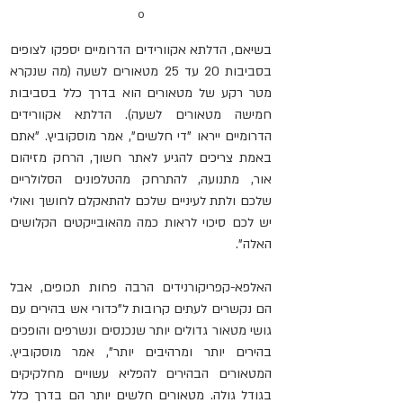
o
בשיאם, הדלתא אקוורידים הדרומיים יספקו לצופים 
בסביבות 20 עד 25 מטאורים לשעה (מה שנקרא 
מטר רקע של מטאורים הוא בדרך כלל בסביבות 
חמישה מטאורים לשעה). הדלתא אקוורידים 
הדרומיים ייראו "די חלשים", אמר מוסקוביץ. "אתם 
באמת צריכים להגיע לאתר חשוך, הרחק מזיהום 
אור, מתנועה, להתרחק מהטלפונים הסלולריים 
שלכם ולתת לעיניים שלכם להתאקלם לחושך ואולי 
יש לכם סיכוי לראות כמה מהאובייקטים הקלושים 
האלה".
האלפא-קפריקורנידים הרבה פחות תכופים, אבל 
הם נקשרים לעתים קרובות ל"כדורי אש בהירים עם 
גושי מטאור גדולים יותר שנכנסים ונשרפים והופכים 
בהירים יותר ומרהיבים יותר", אמר מוסקוביץ. 
המטאורים הבהירים להפליא עשויים מחלקיקים 
בגודל גולה. מטאורים חלשים יותר הם בדרך כלל 