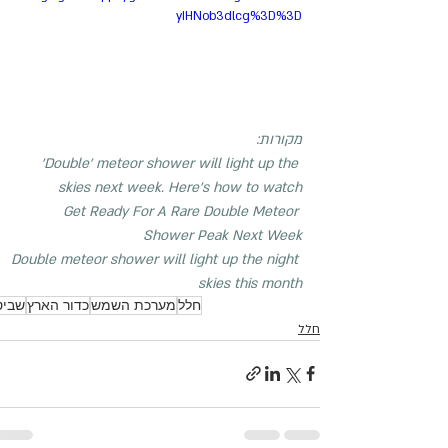
yIHNob3dlcg%3D%3D
מקורות:
'Double' meteor shower will light up the 
skies next week. Here's how to watch
Get Ready For A Rare Double Meteor 
Shower Peak Next Week
Double meteor shower will light up the night 
skies this month
חלל
מערכת השמש
כדור הארץ
שביט
חלל