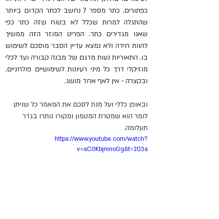
כפתורים. כתר מספר 7 נחשב לכתר הקדום ביותר 
שהתגלה למרות שכלל לא בטוח שזה כתר כפי 
שאנו מגדירים כתר. הפריט המוזר הזה ממשיך 
להוות חידה ולא נמצא עדיין הסבר מוסכם לשימוש 
בו. התאוריות נעות מדגם של מבנה קבורה ועד לכלי 
מוזיקלי דרך כל מיני רעיונות לשימושיים פולחניים. 
ובקצרה - אין לאף אחד מושג.
ובאופן כללי ועל מנת לסכם את המאמר כל שניתן 
לומר הוא שמטרת המטמון ומקורו נותרו בגדר 
תעלומה.
https://www.youtube.com/watch?
v=aC0KbjmnoGg&t=203s