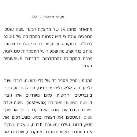
מערת המטמון - 1961
מתארוך פחמן-14 של מחצלת הקנה שבה נעטפו 
החפצים עולה כי היא לפחות מהתקופה של 4300 
לפנה"ס. בתקופה זו נעשה ברחבי ה
לבנט
 שימוש 
נרחב בנחושת, מה שמעיד על התפתחות טכנולוגית 
ניכרת המקבילה להתקדמות חברתית משמעותית 
באזור.
המטמון מכיל מספר רב של כלי 
נחושת
. רובם אינם 
כלי עבודה
 אלא כלים מיוחדים, שחלקם מעוטרים 
ב
תבליטים
 וחריטות. כלים מיוחדים אלו נוצרו 
ב
שיטת השעווה האבודה
 (lost-wax), שיטה שבה 
יוצרים קודם את צורת האובייקט ב
דונג
 או 
שרף 
עצים
, ועוטפים את הצורה ב
טין
, כששורפים את 
הטין, הדונג נעלם ונשארת תבנית, שאליה 
יוצקים
את המתכת. כאשר המתכת מתקררת, שוברים את 