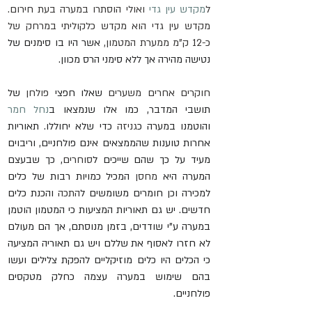
ל
מקדש עין גדי
 ואולי הוסתרו במערה בעת חירום. 
מקדש עין גדי הוא מקדש כלקוליתי במרחק של 
כ-12 ק"מ ממערת המטמון, 
אשר היו בו סימנים של 
נטישה מהירה אך ללא סימני הרס מכוון.
חוקרים אחרים משערים 
שאלו חפצי 
פולחן
 של 
תושבי המדבר, כמו אלו שנמצאו ב
נחל חמר
והוטמנו במערה כ
גניזה
 כדי שלא יחוללו. תאוריות 
אחרות טוענות שהממצאים אינם פולחניים, וריבוים 
מעיד על כך שהם שייכים ל
סוחרים
, כך שבעצם 
המערה היא 
מחסן
 המכיל כמויות רבות של כלים 
למכירה וכן חומרים משומשים ל
התכה
 והכנת כלים 
חדשים. יש גם תאוריות המציעות כי המטמון הוטמן 
במערה ע"י שודדים, בזמן מנוסתם, אך הם מעולם 
לא חזרו לאסוף את שללם ויש גם תאוריה המציעה 
כי הכלים היו כלים מוזיקליים להפקת צלילים ועשו 
בהם שימוש במערה עצמה כחלק מטקסים 
פולחניים.