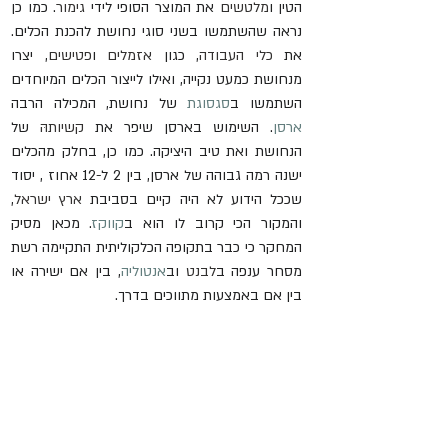
הטין ו
מלטשים
 את המוצר הסופי לידי 
גימור
. כמו כן 
נראה שהשתמשו בשני סוגי נחושת להכנת הכלים. 
את 
כלי העבודה
, כגון 
אזמלים
 ו
פטישים
, יצרו 
מנחושת כמעט נקייה, ואילו לייצור הכלים המיוחדים 
השתמשו ב
סגסוגת
 של נחושת, המכילה הרבה 
ארסן
. השימוש בארסן שיפר את 
קשיותה
ּ של 
הנחושת ואת טיב היציקה. כמו כן, בחלק מהכלים 
ישנה רמה גבוהה של ארסן, בין 2 ל-12 אחוז , יסוד 
שככל הידוע לא היה קיים בסביבת 
ארץ ישראל
, 
והמקור הכי קרוב לו הוא ב
קווקז
. מכאן מסיק 
המחקר כי כבר בתקופה הכלקוליתית התקיימה רשת 
מסחר ענפה ב
לבנט
 וב
אנטוליה
, בין אם ישירה או 
בין אם באמצעות מתווכים בדרך.