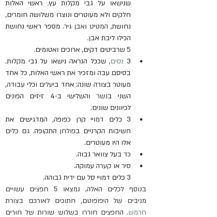
שנישאו על גבי מקלות עץ. ראשי האלות 
חלקים ולא מעוטרים ונוצרו משלושה חומרים, 
נחושת, 
המטיט
 ו
אבן גיר
. מספר ראשי נחושת 
הכילו ליבת אבן. 
5 שרביטים דקים, ארוכים ואטומים. 
3 
נסים
, שככל הנראה נישאו על גבי מקלות. 
בסיסם עבה ומזכיר את ראשי האלות, כל אחד 
מעוטר בצורה שונה: אחד ב
יעלים
 וכלי עבודה, 
השני ב
נשר
 והשלישי ב-4 זיזים הפונים 
לכיוונים שונים.
3 כלים דמויי קרן כפופה, המדגישים את 
חשיבות הקרניים ב
פולחן
 התקופה. גם כלים 
אלו היו מעוטרים. 
כד
 בעל צוואר גבוה.
סיר
 או 
קערה
 עמוקה.
3 כלים דמויי סל עם ידית גבוהה. 
בנוסף לכלים האלה, נמצאו 5 חפצים עשויים 
מניבים של היפופוטם, חתוכים לאורכם בצורת 
חרמש
. החפצים חוררו בשלוש שורות של חורים 