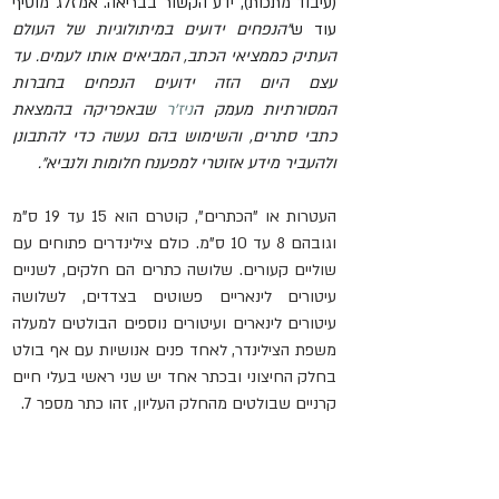
(עיבוד מתכות), ידע הקשור בבריאה. אמזלג מוסיף 
עוד ש
"הנפחים ידועים במיתולוגיות של העולם 
העתיק כממציאי הכתב, המביאים אותו לעמים. עד 
עצם היום הזה ידועים הנפחים בחברות 
המסורתיות מעמק ה
ניז'ר
 שבאפריקה בהמצאת 
כתבי סתרים, והשימוש בהם נעשה כדי להתבונן 
ולהעביר מידע אזוטרי למפענח חלומות ולנביא".
העטרות או "הכתרים", קוטרם הוא 15 עד 19 ס"מ 
וגובהם 8 עד 10 ס"מ. כולם צילינדרים פתוחים עם 
שוליים קעורים. שלושה כתרים הם חלקים, לשניים 
עיטורים לינאריים פשוטים בצדדים, לשלושה 
עיטורים לינארים ועיטורים נוספים הבולטים למעלה 
משפת הצילינדר, לאחד פנים אנושיות עם אף בולט 
בחלק החיצוני ובכתר אחד יש שני ראשי בעלי חיים 
קרניים שבולטים מהחלק העליון, זהו כתר מספר 7.