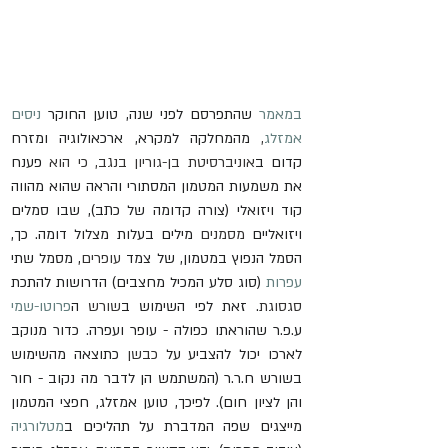
במאמר
 שהתפרסם לפני שנה, טוען החוקר 
ניסים 
אמזלג
,
 מהמחלקה למקרא, ארכאולוגיה ומזרח 
קדום ב
אוניברסיטת בן-גוריון בנגב, כי הוא
 פענח 
את משמעות המטמון המסתורי והראה שהוא מהווה 
קוד ויזואלי (צורה קדומה של כתב), שבו סמלים 
ויזואליים 
מסמנים
 מילים בעלות מצלול דומה. כך, 
הסמל הנפוץ במטמון, של צמד 
עופרים
, מסמל שתי 
עפרות
 (סוג סלע המכיל מחצבים) הדרושות להתכת 
סגסוגת
. זאת לפי השימוש ב
שורש
 ה
פרוטו-שמי
ע.פ.ר שהוראתו כפולה - עופר ועפרה. כדור מנוקב 
לארכו יכול להצביע על 
כבשן
 כתוצאה מהשימוש 
בשורש ח.ר.ר (המשתמש הן לדבר מה נקוב - חור 
והן לציון חום). לפיכך, טוען אמזלג, חפצי המטמון 
מייצגים שפה המדברת על תהליכים ב
מטלורגיה