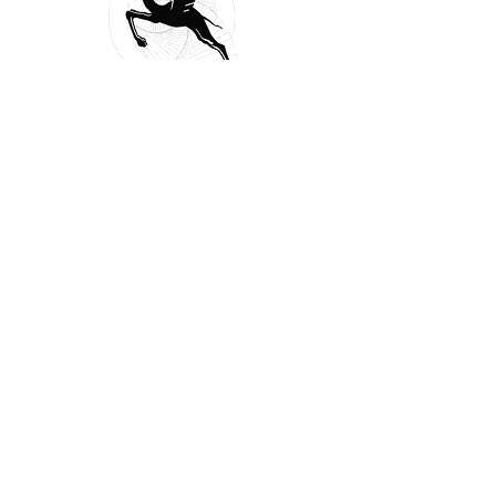
הגמל המעופף מביא לכם פריטים יוצאי דופן
ומותרות של ימי קדם אל מפתן דלתכם, כמו גם
כלים ועזרים למסעות מחקר והרפתקה.
ביקור בחנות
חדש!!!
האם יש לכם סיפורים משפחתיים מרתקים,
תמונות נדירות או מסמכים מרגשים שעוברים מדור
לדור? עכשיו זה הזמן לשתף אותם!