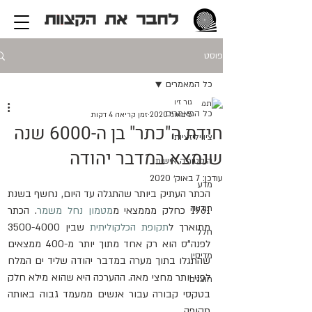
פוסט
כל המאמרים
גור זיו
כל המאמרים
5 באוג׳ 2020
זמן קריאה 4 דקות
חידת ה"כתר" בן ה-6000 שנה
ציוויליזציות
שנמצא במדבר יהודה
היסטוריה אישית
עודכן:
7 באוק׳ 2020
מדע
הכתר העתיק ביותר שהתגלה עד היום, נחשף בשנת 
תודעה
1961 כחלק מממצאי מ
מטמון נחל משמר
. הכתר 
מתוארך ל
תקופת הכלקוליתית
 שבין 3500-4000 
חלל
לפנה"ס הוא רק אחד מתוך יותר מ-400 ממצאים 
מדיסין
שהתגלו בתוך מערה במדבר יהודה שליד ים המלח 
לפני יותר מחצי מאה. ההערכה היא שהוא מילא חלק 
חוצנים
בטקסי קבורה עבור אנשים ממעמד גבוה באותה 
תקופה.