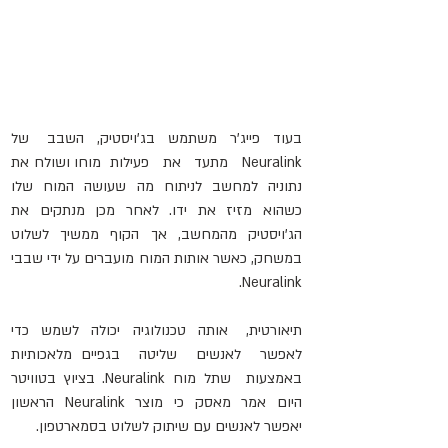
בעוד   פייג'ר   משתמש   בג'ויסטיק,   השבב    ש
Neuralink   מתעד   את   פעילות  מוחו ושולח את 
נתוניה למחשב לניתוח מה שעושה המוח שלו 
כשהוא מזיז את ידו. לאחר מכן מנתקים את 
הג'ויסטיק מהמחשב, אך הקוף ממשיך לשלוט 
במשחק, כאשר אותות המוח מועברים על ידי שבבי 
Neuralink.
תיאורטית,   אותה  טכנולוגיה  יכולה  לשמש  כדי  
לאפשר  לאנשים  שליטה  בגפיים מלאכותיות  
באמצעות  שתל מוח Neuralink. בציוץ בטוויטר 
היום אמר מאסק כי מוצר Neuralink הראשון 
יאפשר לאנשים עם שיתוק לשלוט בסמארטפון.