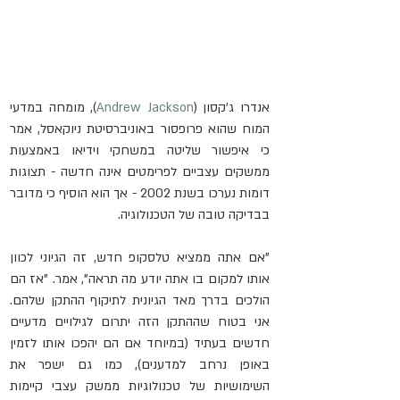
אנדרו ג'קסון (
Andrew Jackson
), מומחה במדעי 
המוח שהוא פרופסור באוניברסיטת ניוקאסל, אמר 
כי איפשור שליטה במשחקי וידיאו באמצעות 
ממשקים עצביים לפרימטים אינה חדשה - תצוגות 
דומות נערכו בשנת 2002 - אך הוא הוסיף כי מדובר 
בבדיקה טובה של הטכנולוגיה.
"אם אתה ממציא טלסקופ חדש, זה הגיוני לכוון 
אותו למקום בו אתה יודע מה תראה", אמר. "אז הם 
הולכים בדרך מאד הגיונית לתיקוף ההתקן שלהם. 
אני בטוח שההתקן הזה יתרום לגילויים מדעיים 
חדשים בעתיד (במיוחד אם הם יהפכו אותו לזמין 
באופן נרחב למדענים), כמו גם ישפר את 
השימושיות של טכנולוגיות ממשק עצבי קיימות 