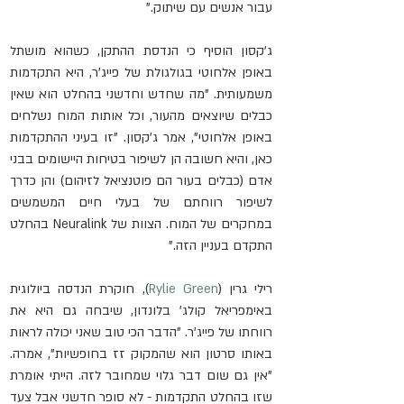
עבור אנשים עם שיתוק."
ג'קסון הוסיף כי הנדסת ההתקן, כשהוא מושתל 
באופן אלחוטי בגולגולת של פייג'ר, היא התקדמות 
משמעותית. "מה שחדש וחדשני בהחלט הוא שאין 
כבלים שיוצאים מהעור, וכל אותות המוח נשלחים 
באופן אלחוטי", אמר ג'קסון. "זו בעיני ההתקדמות 
כאן, והיא חשובה הן לשיפור בטיחות היישומים בבני 
אדם (כבלים בעור הם פוטנציאל לזיהום) והן כדרך 
לשיפור רווחתם של בעלי חיים המשמשים 
במחקרים של המוח. הצוות של Neuralink בהחלט 
התקדם בעניין הזה."
רילי גרין (
Rylie Green
), חוקרת הנדסה ביולוגית 
באימפריאל קולג' בלונדון, שיבחה גם היא את 
רווחתו של פייג'ר. "הדבר הכי טוב שאני יכולה לראות 
באותו סרטון הוא שהמקוק זז בחופשיות", אמרה. 
"אין גם שום דבר גלוי שמחובר לזה. הייתי אומרת 
שזו בהחלט התקדמות - לא סופר חדשני אבל צעד 