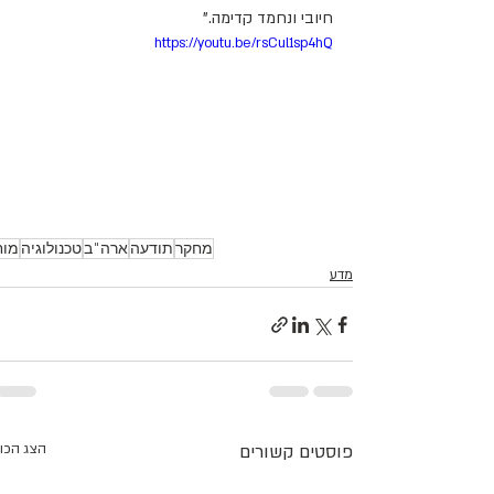
חיובי ונחמד קדימה."
https://youtu.be/rsCul1sp4hQ
מחקר
תודעה
ארה"ב
טכנולוגיה
מוח
מדע
פוסטים קשורים
הצג הכו