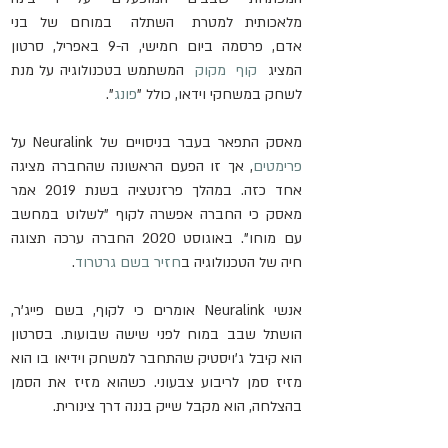
מלאכותית  למטרת   השתלה   במוחם  של  בני  
אדם,  פרסמה  ביום  חמישי,  ה-9  באפריל,  סרטון  
המציג  
קוף  מקוק
  המשתמש בטכנולוגיה על מנת 
לשחק במשחקי וידאו, כולל "
פונג
".
מאסק התפאר בעבר בניסויים של Neuralink על 
פרימטים
, אך זו הפעם הראשונה שהחברה מציגה 
אחד כזה. במהלך פרזנטציה בשנת 2019 אמר 
מאסק כי החברה אפשרה לקוף "לשלוט במחשב 
עם מוחו". באוגוסט 2020 החברה ערכה תצוגה 
חיה של הטכנולוגיה ב
חזיר בשם גרטרוד
.
אנשי Neuralink אומרים כי לקוף, בשם פייג'ר, 
הושתל שבב במוח לפני שישה שבועות. בסרטון 
הוא קיבל ג'ויסטיק שהתחבר למשחק וידיאו בו הוא 
מזיז סמן לריבוע צבעוני. כשהוא מזיז את הסמן 
בהצלחה, הוא מקבל שייק בננה דרך צינורית.