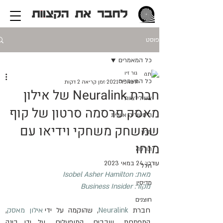
פוסט
כל המאמרים
גור זיו
כל המאמרים
9 באפר׳ 2021
זמן קריאה 2 דקות
חברת Neuralink של אילון
ציוויליזציות
מאסק פרסמה סרטון של קוף
היסטוריה אישית
שמשחק משחקי וידיאו עם
מדע
מוחו
תודעה
עודכן:
24 במאי 2023
חלל
מאת: 
Isobel Asher Hamilton
מדיסין
מקור: 
Business Insider
חוצנים
חברת  
Neuralink
,  שהוקמה  על  ידי 
אילון  מאסק
, 
המפתחת   שבבים   המופעלים   על  ידי  בינה  