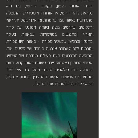
ביותר אורות הצפון, ובקוטב הדרומי, שם היא
נקראת זוהר דרומי, או אורורה אוסטרליס. התופעה
מתרחשת כאשר נוצר בחגורות ואן אלן "עומס יתר" של
חלקיקים שזורמים מטה בשדה המגנטי של כדור
הארץ ומתנגשים במולקולות שבאוויר, בעיקר
בחנקן ובחמצן שבאטמוספירה - באזור היונוספירה,
וגורמים להם לשחרר אנרגיה בצורה של פליטת אור.
התופעה מתרחשת בעת פעילות מוגברת של השמש.
אטומי החמצן באטמוספירה טעונים באופן קבוע ובעת
שמגיעה רוח סולארית טעונה מטען גם היא, נוצר
מפגש בין האטומים הטעונים המצריך שחרור אנרגיה,
שבא לידי ביטוי בהופעת זוהר הקוטב.