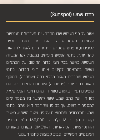
כתם שמש (Sunspot)
אזור על פני השמש שבו מתרחשות מערבולות מגנטיות
עצומות. הטמפרטורה באזור זה נמוכה יחסית
לסביבתו, והפרש טמפרטורות זה גורם לאזור להיראות
כהה יותר. כתמי השמש מופיעים במקביל לקו המשווה
השמשי, כאשר בכל חצי כדור הקיטוב של הכתמים
נעשה בהתאמה לקיטוב אותו חצי הכדור. כתמי
השמש מורכבים מאזור מרכזי כהה (אומברה), המוקף
באזור בהיר יותר (פנומברה) וצורתם בלתי סדירה. הם
מופיעים תמיד בזוגות, כשאחד מהם חיובי והשני שלילי.
זמן חייו של כתם שמש עשוי להימשך בין מספר ימים
למספר חודשים, אך בסופו של דבר הוא נעלם. כתמי
שמש מתרחבים ומתכווצים על פני שטח השמש, כאשר
קוטרם נע בין 16 ק"מ ל- 160,000 ק"מ. מרבית
ההתפרצויות הסולאריות וה-CME's מקורם באזורים
המגנטיים הפעילים סביב קבוצות כתמי השמש.