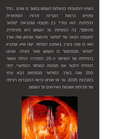
השינוי התקופתי בפעילות השמש במשך 11 שנים , כולל
שינויים ברמות הקרינה והרוח הסולארית
הנפלטת. הוא נמדד בין תקופה שנקראת "סולאר
מינימום", בה הפעילות על השמש היא מינימלית,
לתקופה הבאה של "סולאר מינימום" שהזמן שזה אורך
הוא 11 שנה בערך. באמצע המחזור ישנו שיא שנקרא
"סולאר מקסימום" בו השמש מאד פעילה. אנחנו
בתחילתו של המחזור ה-25, הספירה החלה כאשר
התחילו לחקור את תופעת המחזור הסולארי, לפני
250 שנה בערך. הסולאר מקסימום הבא צפוי
בסביבות 2025. עד אז אנחנו נראה התגברות רציפה
של תכיפות ועוצמת האירועים על השמש.