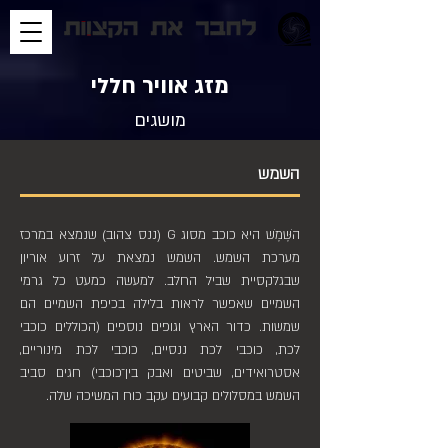
מזג אוויר חללי
מושגים
השמש
השֶּׁמֶשׁ היא כוכב מסוג G (ננס צהוב) שנמצא במרכז
מערכת השמש. השמש נמצאת על זרוע אוריון
שבגלקסיית שביל החלב. למעשה כמעט כל גרמי
השמיים שאפשר לראות בלילה בכיפת השמיים הם
שמשות. כדור הארץ וגופים נוספים (הכוללים כוכבי
לכת, כוכבי לכת ננסיים, כוכבי לכת מינוריים,
אסטרואידים, שביטים ואבק בין־כוכבי) חגים סביב
השמש במסלולים קבועים עקב כוח המשיכה שלה.