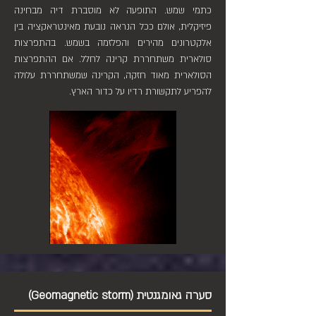
כתמי שמש. התופעה לא מוסברת דיה מבחינה
פיזיקלית, אולם ככל הנראה נובעת מאינטראקציה בין
אלקטרונים מהירים והפלזמה בשמש. בהתפרצות
סולארית משתחררת קרינה לחלל. אם ההתפרצות
הסולארית מאוד חזקה, הקרינה שמשתחררת עלולה
להפריע לתקשורת רדיו על כדור הארץ.
סערה גאומגנטית (Geomagnetic storm)