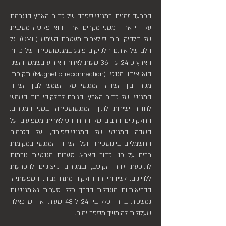
הפרעה זמנית במגנטוספרה של כדור הארץ הנגרמת
על ידי אחד משני מקרים, אחד הוא פליטה מסיבית
של חלקיקי רוח סולארית מעטרת השמש (CME), גל
הלם של אותם חלקיקים פוגע במגנטוספירה של כדור
הארץ כ-24 עד 36 שעות לאחר האירוע בשמש. והשני
הוא איחוי מגנטי (Magnetic reconnection) תקופתי
מקרי בין השדה המגנטי של השמש לבין השדה
המגנטי של כדור הארץ, הגורם לחלקיקי רוח השמש
לחדור ישירות לתוך המגנטוספירה. בשני המקרים,
החלקיקים הרבים של הרוח הסולארית משפיעים על
השדה המגנטי של המגנטוספירה, ועל הזרמים
החשמליים ביונוספירה ועל השדה המגנטי במקומות
רבים על פני כדור הארץ. סערות מגנטיות גורמות
לתופעת זוהר הקוטב, ובמקרים קיצוניים להפרעות
ללוויינים, לשידורי רדיו ולקווי מתח גבוה. השפעותיהן
הבריאותיות מוגבלות בדרך כלל. סערות גאומגנטיות
נמשכות בדרך כלל בין 24 ל-48 שעות, אך יש כאלה
שעלולות להימשך מספר ימים.