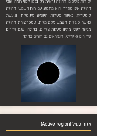
יסודות נוספים. ההילה נראית רק בזמן ליקוי חמה. עובי
ההילה אינו מוגדר והוא מתמזג עם רוח השמש. ההילה
סימטרית כאשר פעילות השמש מינימלית, וגועשת
כאשר פעילות השמש מקסימלית. טמפרטורת ההילה
מגיעה לשני מיליון מעלות צלזיוס. בהילה ישנם אזורים
שחורים (אזורי־X) הנקראים גם חורים בהילה.
אזור פעיל (Active region)