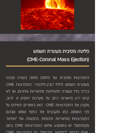
פליטה מסיבית מעטרת השמש
(CME-Coronal Mass Ejection)
התפרצות מסיבית של פלזמה מלווה בשדה מגנטי
מעטרת השמש לחלל הבין-פלנטרי. התפרצות CME
בדרך כלל קשורה לפעילויות סולאריות אחרות, אך לא
קיים ידע תיאורטי רחב על מערכת יחסים זו. לרוב,
מקורן של התפרצויות CME הוא באזורים פעילים על
פני השמש, כמו מקבצים של כתמי שמש שבהם
התפרצויות סולאריות תכופות. בתקופה של "סולאר
מקסימום" יש במומצע שלוש התפרצויות CME ביום,
ואילו בסמוך ל"סולאר מינימום" יש התפרצות CME