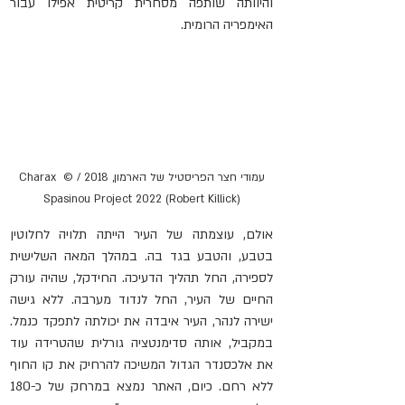
והיוותה שותפה מסחרית קריטית אפילו עבור 
האימפריה הרומית.
עמודי חצר הפריסטיל של הארמון, 2018 / © Charax 
Spasinou Project 2022 (Robert Killick)
אולם, עוצמתה של העיר הייתה תלויה לחלוטין 
בטבע, והטבע בגד בה. במהלך המאה השלישית 
לספירה, החל תהליך הדעיכה. החידקל, שהיה עורק 
החיים של העיר, החל לנדוד מערבה. ללא גישה 
ישירה לנהר, העיר איבדה את יכולתה לתפקד כנמל. 
במקביל, אותה סדימנטציה גורלית שהטרידה עוד 
את אלכסנדר הגדול המשיכה להרחיק את קו החוף 
ללא רחם. כיום, האתר נמצא במרחק של כ-180 