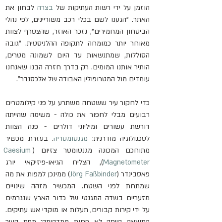
הוזמן על ידי רשות העתיקות של 
בצרה
 לבחון את 
האתר. "הגענו לשם בכלי רכב משוריינים, לפי נהלי 
הביטחון המחמירים", נזכר האוזר, שהצטרף לצוות 
מאוחר יותר כמומחה לתקופה ההלניסטית. "גובה 
הסוללות, שמתנשאות עד היום לשמונה מטרים, 
הותיר אותנו המומים. רק בדרך חזרה הבנו שאנחנו 
עומדים מול המטרופולין האבודה של אלכסנדר".
כדי לחקור עיר ששטחה משתרע על פני קילומטרים 
רבועים מבלי לחפור את כולה - משימה שהייתה 
דורשת עשורים ומיליוני דולרים - פנה הצוות 
לטכנולוגיה מודרנית: 
מגנטומטריה
. בעזרת מכשיר 
מתוחכם המכונה מגנטומטר צזיום (
Caesium 
Magnetometer
), הצליח הגיאו-פיזיקאי יורג 
פאסבינדר (
Jörg Faßbinder
) ממינכן למפות את מה 
שמתחת לפני השטח. המכשיר מזהה שינויים 
מזעריים בשדה המגנטי של כדור הארץ שנגרמים 
על ידי קירות קבורים, תעלות או מוקדי אש עתיקים. 
התוצאה הייתה לא פחות ממדהימה: מפת העיר 