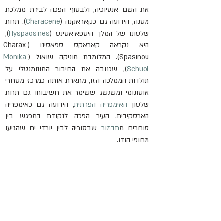
את השם אנטיוכיה, ולבסוף הפכה לבירת ממלכת 
מסנה, הידועה גם כקאראקנה (
Characene
). תחת 
שלטונו של המלך היספאואסינס (
Hyspaosines
), 
היא נקראה קאראקס ספאסינו (Charax 
Spasinou). המלומדת מוניקה שואול (
Monika 
Schuol
), שכתבה את החיבור המונומנטלי על 
תולדות הממלכה הזו, מתארת אותה כמרכז מסחרי 
אוטונומי ומשגשג ששימר את חשיבותו גם תחת 
שלטון 
האימפריה הפרתית
, הידועה גם כאימפריה 
הארסקידית. העיר הפכה לנקודת המפגש בין 
סוחרים מ
תדמור
 שבסוריה לבין יורדי ים שהגיעו 
מחופי הודו.