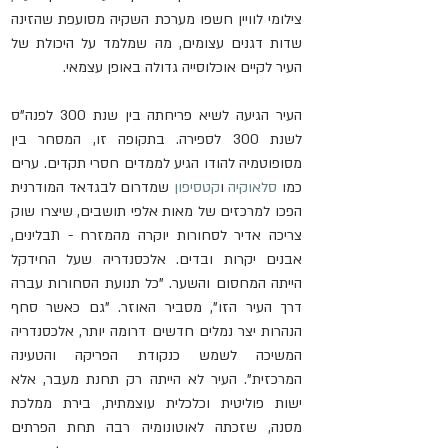
צילומי לוויין חשפו מערכת השקיה מסועפת שהזינה 
שדות דגנים עצומים, מה שמלמד על היכולת של 
העיר לקיים אוכלוסייה גדולה באופן עצמאי.
העיר הגיעה לשיא פריחתה בין שנת 300 לפנה"ס 
לשנת 300 לספירה. בתקופה זו, המסחר בין 
מסופוטמיה להודו הגיע לממדים חסרי תקדים. ערים 
כמו 
סלאוקיה
 ו
קטסיפון
 שמדרום לבגדאד המודרנית 
הפכו למרכזים של מאות אלפי תושבים, שיצרו שוק 
צריכה אדיר לסחורות יוקרה מהמזרח - תבלינים, 
אבנים יקרות ובדים. אלכסנדריה שעל החידקל 
הייתה המחסום והשער. "כל תנועת הסחורות עברה 
דרך העיר הזו", מסביר האוזר. "גם כאשר סחף 
הנהרות יצר נמלים חדשים דרומה יותר, אלכסנדריה 
המשיכה לשמש כנקודת הפריקה והטעינה 
המרכזית". העיר לא הייתה רק תחנת מעבר, אלא 
ישות פוליטית וכלכלית עוצמתית, בירת ממלכת 
מסנה, שזכתה לאוטונומיה רבה תחת הפרתים 