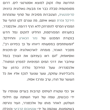
החדשה שלו זקוק למוצא אסטרטגי לים. דרום 
מסופוטמיה סבלה כבר אז מבעיה גאולוגית כרונית: 
סדימנטציה
, הצטברות מסיבית של סחף שהנהרות 
חידקל
 ו
פרת
 נשאו איתם, מה שגרם לקו החוף של 
המפרץ הפרסי להתרחק ללא הרף דרומה. אלכסנדר, 
בתעוזתו המפורסמת, החליט להקים נמל חדש 
בנקודת המפגש של 
נהר הכארון
 והחידקל. 
"המשתתפים במסעותיו דיווחו על כך בפירוט רב", 
מסביר האוזר, מומחה לארכאולוגיה ים-תיכונית 
ואסיאתית, "הם ראו בעיניהם את הצורך בנמל 
שיחבר את דרכי המים הפנימיות למפרץ הפתוח". 
אלכסנדריה שעל החידקל נולדה כחזון של 
גלובליזציה עתיקה, שער שנועד לנקז אליו את כל 
העושר של הודו, ערב ומרכז אסיה.
אך כפי שקורה לעיתים קרובות בערים שנוסדו על 
ידי כובשים, שמה של העיר השתנה עם חילופי 
השלטון. לאחר מותו של אלכסנדר, העיר נהרסה 
בשיטפונות, שוקמה על ידי 
אנטיוכוס הרביעי
 וקיבלה 