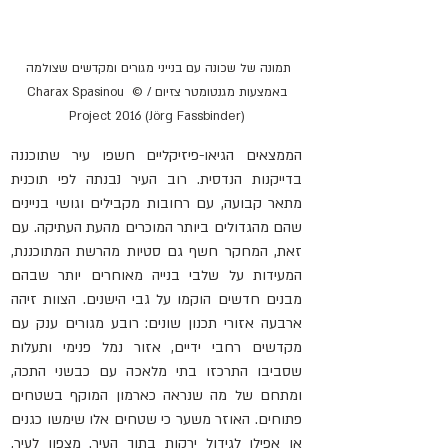
תמונה של שכונה עם בנייני מגורים ומקדשים שצולמה 
באמצעות מגנטומטר צזיום / © Charax Spasinou 
Project 2016 (Jörg Fassbinder)
הממצאים הגיאו-פיזיקליים חשפו עיר שתוכננה 
בדייקנות הנדסית. רוב העיר נבנתה לפי תוכנית 
מתאר קבועה, עם רחובות מקבילים וגושי בניינים 
שהם מהגדולים ביותר המוכרים מהעת העתיקה. עם 
זאת, המחקר חשף גם סטיות מהרשת המתוכננת, 
המעידות על שלבי בנייה מאוחרים יותר שבהם 
מבנים חדשים הוקמו על גבי הישנים. הצוות זיהה 
ארבעה אזורי תכנון שונים: רובע מגורים ענק עם 
מקדשים רחבי ידיים, אזור נמל פנימי ותעלות 
שסביבו התרכזו בתי מלאכה עם כבשני התכה, 
ומתחם של מה שנראה כארמון המוקף בשטחים 
פתוחים. האוזר משער כי שטחים אלו שימשו כגנים 
או אפילו לגידול ירקות בתוך העיר. מצפון לעיר, 