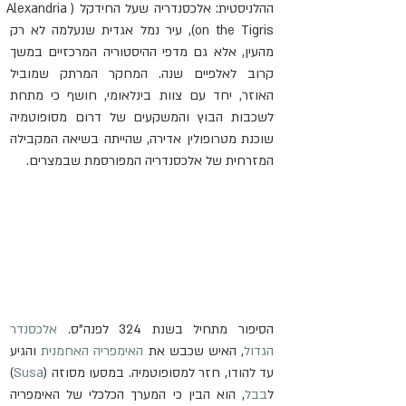
ההלניסטית: אלכסנדריה שעל החידקל (Alexandria 
on the Tigris), עיר נמל אגדית שנעלמה לא רק 
מהעין, אלא גם מדפי ההיסטוריה המרכזיים במשך 
קרוב לאלפיים שנה. המחקר המרתק שמוביל 
האוזר, יחד עם צוות בינלאומי, חושף כי מתחת 
לשכבות הבוץ והמשקעים של דרום מסופוטמיה 
שוכנת מטרופולין אדירה, שהייתה בשיאה המקבילה 
המזרחית של אלכסנדריה המפורסמת שבמצרים.
הסיפור מתחיל בשנת 324 לפנה"ס. 
אלכסנדר 
הגדול
, האיש שכבש את 
האימפריה האחמנית
 והגיע 
עד להודו, חזר למסופוטמיה. במסעו מסוזה (
Susa
) 
ל
בבל
, הוא הבין כי המערך הכלכלי של האימפריה 