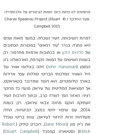
מרשימים לא פחות כיום: חומות הביצורים של אלכסנדריה 
שעל החידקל / © Charax Spasinou Project (Stuart 
Campbell 2017)
למרות חשיבותה, העיר נשכחה. במשך מאות שנים 
היא נותרה בגדר "עיר רפאים" במקורות הכתובים 
של 
פליניוס הזקן
 או בכתובות ארמיות מתדמור. רק 
בשנות השישים של המאה הקודמת, הארכאולוג ג'ון 
הנסמן (
John Hansman
) זיהה בצילומי אוויר של 
חיל האוויר המלכותי הבריטי סוללות עפר אדירות 
באורך קילומטרים. הוא חשד שמדובר בקאראקס, 
אך המציאות הפוליטית של עיראק מנעה כל מחקר 
רציני. האזור הפך לשדה קרב, ובתוך חורבות העיר 
העתיקה הוקם מחנה צבאי עיראקי. רק בשנת 
2014, עם שיפור יחסי במצב הביטחוני, החלו 
משלחות זרות לחזור לעיראק. צוות בריטי שכלל 
את ג'יין מון (
Jane Moon
), רוברט קיליק (
Robert 
Killick
) וסטיוארט קמפבל (
Stuart Campbell
) 