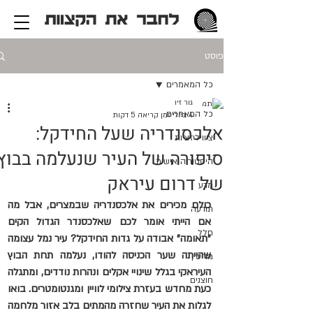
פוסט
כל המאמרים
גור זיו
כל המאמרים
4 ביולי
זמן קריאה 5 דקות
אלכסנדריה שעל החידקל:
ציוויליזציות
סיפורה של העיר שנעלמה בבוץ
היסטוריה אישית
של דרום עיראק
מדע
כולם מכירים את אלכסנדריה שבמצרים, אבל מה 
תודעה
אם הייתי אומר לכם שאלכסנדר הגדול הקים 
חלל
"תאומה" אבודה על גדות החידקל? עיר נמל עצומה 
שהייתה שער הכניסה להודו, נעלמה תחת הבוץ 
מדיסין
העיראקי בגלל שינויי אקלים ונהרות נודדים, ומתגלה 
חוצנים
כעת מחדש בעזרת צילומי לוויין ומגנטומטרים. בואו 
לגלות את העיר שחזרה מהמתים בלב אזור מלחמה 