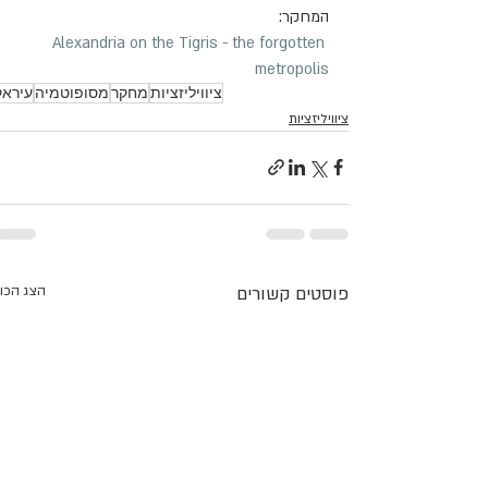
המחקר:
Alexandria on the Tigris - the forgotten 
metropolis
ציוויליזציות
מחקר
מסופוטמיה
עיראק
ציוויליזציות
פוסטים קשורים
הצג הכו