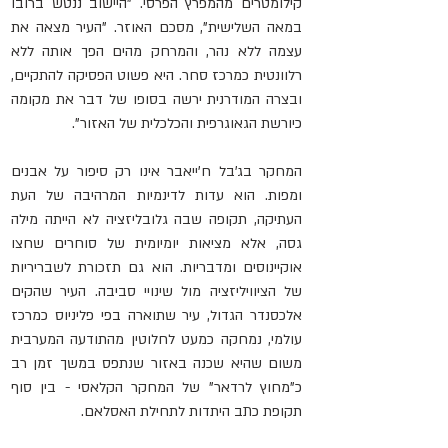
קילומטרים מהמפרץ הפרסי. "היישוב ננטש ברובו 
במאה השלישית", מסכם האוזר. "העיר מצאה את 
עצמה ללא נהר, והמרחק מהים הפך אותה ללא 
רלוונטית כמרכז סחר. היא פשוט הפסיקה להתקיים, 
ובצרה המודרנית ירשה בסופו של דבר את מקומה 
כיורשת הגאוגרפית והכלכלית של האזור".
המחקר בג'בל ח'ייאבר אינו רק סיפור על אבנים 
ומפות. הוא עדות לדינמיות המרהיבה של העת 
העתיקה, תקופה שבה גלובליזציה לא הייתה מילה 
גסה, אלא מציאות יומיומית של סוחרים שחצו 
אוקיינוסים ומדבריות. הוא גם תזכורת לשבריריות 
של הציוויליזציה מול שינויי סביבה. העיר שהקים 
אלכסנדר הגדול, עיר שתוארה בפי פליניוס כמרכז 
עולמי, נמחקה כמעט לחלוטין מהתודעה המערבית 
משום שהיא שכנה באזור שנתפס במשך זמן רב 
כ"מחוץ לרדאר" של המחקר הקלאסי - בין סוף 
תקופת כתב היתדות לתחילת האסלאם.