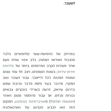
לשעבר.
במרחק של כחמישה-עשר קילומטרים בלבד 
מהגבול האיראני המתוח, בלב אזור שהיה פעם 
אחד משדות הקרב המדממים ביותר של 
מלחמת 
איראן-עיראק
 בשנות השמונים, ניצב תל עפר עצום 
ושטוח המכונה ג'בל ח'ייאבר. עבור העובר ושב 
המקרי, מדובר בעוד פיסת מדבר צרובת שמש 
בדרום עיראק, זרועה בשרידי בונקרים צבאיים 
ובורות פגזים. אך עבור פרופסור סטפן האוזר 
(
Stefan Hauser
) מ
אוניברסיטת קונסטנץ
, המקום 
הזה הוא הגביע הקדוש של הארכאולוגיה 