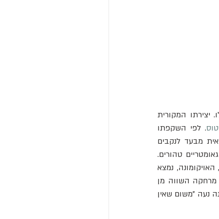
 חתר למטרה דומה: למפות את העולם כולו. יצירתו המקורית 
טוס
. לפי השקפתו 
הקוסמולוגית של אנכסימנדרוס השמש הירח והכוכבים הם האש המקיפה את העולם והנראית מבעד לנקבים 
בגלגלי האוויר האפל שבין גלגלי האש לבינינו. שיקוליו בתיאור הפרופורציות של היקום הם גאומטריים טהורים. 
אנכסימנדרוס האמין כי הארץ בנויה בצורת גליל שגובהו פי 3 מקוטר הבסיס והעולם הנושב, האויקומונה, נמצא 
בחלקו העליון. כמו כן טען כי "מקומה במרכז ואין היא מוחזקת על ידי דבר אלא נחה משום מרחקה השווה מן 
הכל" בכך היה הראשון ששיער נכונה כי כדור הארץ מרחף בחלל. עם זאת הוא סבר כי הארץ אינה נעה "משום שאין 