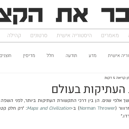
מאמרים
היסטוריה אישית
סרטונים
קהילה
ריה אישית
מדע
תודעה
חלל
מדיסין
חוצנים
 קריאה 4 דקות
ווור (
Norman Thrower
) ב-
Maps and Civilization
ו."