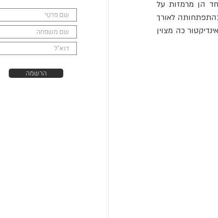
עם זאת, קומץ נשאר איתנו, כולל דוגמאות אלו שנשאבו מזמנים ומקומות שונים בתכלית. יחד הן מרמזות על 
הדרכים המרתקות והמגוונות שבהן מיקמו אבותינו את עצמם ואת עולמם בחלל. "בהתבוננות בהתפתחותה לאורך 
זמן", כותב זרווור, "המפה מפרטת את המחשבה המשתנה של המין האנושי, ומעט יצירות הן אינדיקטור כה מצוין 
הרשמה