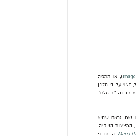
Imago
), או המפה 
 עצמה מופיעה כמלבן גדול, חצוי על ידי מלבן 
. כמה ערים שכנות פזורות באזור הסמוך, ומקיפה את כולן טבעת שכותרתה "ים מלח". 
. עם זאת, נראה שהיא 
ייחודית בהיקפה. "רוב מפות החימר העתיקות הן ייצוגים בקנה מידה גדול של אזורים קטנים, המציגות השקיה, 
Maps th
. הן גם די 