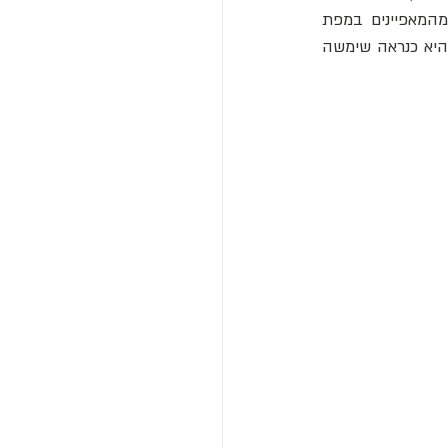
, "הגודל והמיקום היחסיים של רבים מהמאפיינים במפת 
העולם נראים מופרכים". אבל למטרה שלה - לעשות מיתולוגיזציה, לא ליישב סכסוכי קרקע - היא כנראה שימשה 