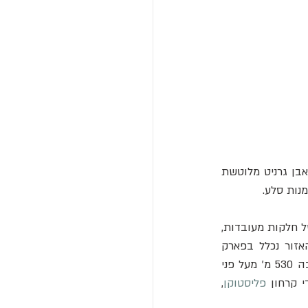
) באבן גרניט מלוטשת 
נות סלע. 
זהו סלע פרהיסטורי הידוע כאחת המפות הטופוגרפיות העתיקות ביותר, המתפרשת כתיאור של חלקות מעובדות, 
שבילי הרים וכפרים. היישוב בדולינה שייך לעיריית קאפו די פונטה, ליד הכפר פסקארצו. האזור נכלל בפארק 
הארכיאולוגי סרדינה-בדולינה, השוכן על טרסה בולטת במדרון הימני של עמק קמוניקה, בגובה 530 מ' מעל פני 
פליסטוקן
, 