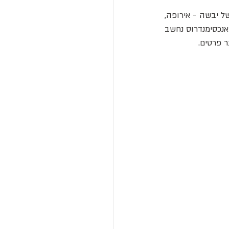
עולמו היה גלילי כשהארץ למעלה, מוקפת באוקיינוס באופן דומה לאימאגו מונדי. שלוש מסות של יבשה - אירופה, 
אסיה ולוב - ממלאות את המרכז, כאשר נהר הנילוס, הים התיכון והים השחור מפרידים ביניהן. אנכסימנדרוס נחשב 
 פרטים.