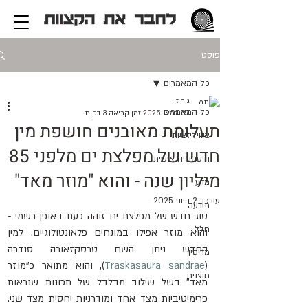
פוסט
כל המאמרים
גור זיו
כל המאמרים
30 במאי 2025
זמן קריאה 3 דקות
תעלומת מאובנים חושפת מין
ציוויליזציות
חדש של מפלצת ים מלפני 85
היסטוריה אישית
מיליון שנה - והוא "מוזר מאד"
מדע
עודכן:
2 ביוני 2025
תודעה
סוג חדש של מפלצת ים זוהה כעת באופן רשמי - 
חלל
והוא מוזר אפילו במונחים פלאונטולוגיים. למין 
החדש ניתן השם טרסקזאורה סנדרה 
מדיסין
(
Traskasaura sandrae
), והוא מתואר כ"מוזר 
חוצנים
מאד" בשל שילוב מבלבל של תכונות שנראות 
פרימיטיביות מצד אחד ומודרניות יחסית מצד שני. 