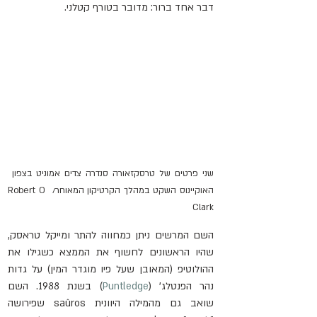
דבר אחד ברור: מדובר בטורף קטלני.
שני פרטים של טרסקזאורה סנדרה צדים אמוניט בצפון 
האוקיינוס ​​השקט במהלך הקרטיקון המאוחר/ Robert O 
Clark
השם המרשים ניתן כמחווה להתר ומייקל טראסק, 
שהיו הראשונים לחשוף את הממצא כשגילו את 
ההולוטיפ (המאובן שעל פיו מוגדר המין) על גדות 
נהר הפנטלג' (
Puntledge
) בשנת 1988. השם 
שואב גם מהמילה היוונית saûros שפירושה 