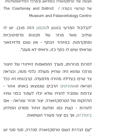
תצוגה של טרסקזאורה במוזיאון ובמרכז הפליאונטולוגיה 
של קורטניי בקנדה / The Courtenay and District 
Museum and Palaeontology Centre
"הבלבול המדעי בנוגע ל
טקסון
 הזה מובן. יש לו 
שילוב מאד מוזר של תכונות פרימיטיביות 
ומתקדמות. במיוחד הכתף - אין שום פלזיוזאור 
שראיתי שיש לו כתף כזו, וראיתי לא מעט".
למרות מוזרותו, מערך ההתאמות הייחודי של היצור 
מרמז שהוא היה שחיין מעולה כלפי מטה, וכנראה 
צד טרפו בצלילה מהירה מלמעלה. קרבנותיו היו ככל 
הנראה ה
אמוניטים
 הרבים שנמצאו באותו אזור - 
צדפות שסביר להניח שלא יכלו לעמוד בפני שיניו 
החזקות של הטרסקזאורה. יצור מוזר שנראה - אם 
להודות - קצת כמו תולעת החול מסרט הפולחן 
ביטלג'וס
, אך גם יצור מעורר השתאות.
"עם הגדרת השם טרסקזאורה סנדרה, סוף סוף יש 