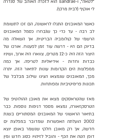
"לטאה", ו-sandrae הוא לזכרה האוהב של סנדרה 
לי אוקיף (לבית מרקי).
כאשר המאובנים התגלו לראשונה, הם זכו לתשומת 
לב רבה - עד כדי כך שנבחרו כסמל המאובנים 
הרשמי של קולומביה הבריטית. אך השאלה מה 
בדיוק הם היו - דרשה עוד זמן לפענוח. אורכו של 
היצור הזה היה כ-12 מטרים, צווארו היה ארוך, ושיניו 
כבדות וחדות - אידיאליות לטריפה. אך כמה 
ממפלצות הים הקדומות עונות לתיאור הזה. יתרה 
מכך, המאובנים שנמצאו הציגו שילוב מבלבל של 
תכונות פרימיטיביות ומפותחות.
מאז שהטראסקים מצאו את מאובן ההולוטיפ של 
הטרסקזאורה, נמצאו מספר דגימות נוספות. כבר 
בתיאור הראשוני של המאובנים המסתוריים בשנת 
2002 הועלתה האפשרות שמדובר במפלצת ים 
חדשה, אך רק מאובן חלקי שנשמר באופן יוצא 
דופן הטה את הכף - והוביל לזיהויו כסוג חדש ומין 