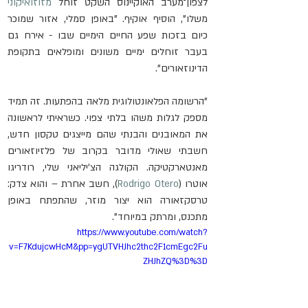
לצפון־מערב האוקיינוס השקט זוחל 
מזוזואיקוני
משלו", הוסיף אוקיף. "באופן סמלי, אזור שמוכר 
כיום בזכות שפע החיים הימיים שבו - אירח גם 
בעבר זוחלים ימיים משונים ומופלאים בתקופת 
הדינוזאורים".
"הרשומה הפלאונטולוגית מלאה בהפתעות. זה תמיד 
מספק לגלות משהו בלתי צפוי. כשראיתי לראשונה 
את המאובנים והבנתי שהם מייצגים טקסון חדש, 
חשבתי שאולי מדובר בקרוב של פלזיוזאורים 
מאנטארקטיקה. הקולגה הצ'יליאני שלי, רודריגו 
אוטרו (
Rodrigo Otero
), חשב אחרת – והוא צדק: 
טרסקזאורה הוא יצור מוזר, שהתפתח באופן 
מתכנס, ומרתק במיוחד".
https://www.youtube.com/watch?
v=F7KdujcwHcM&pp=ygUTVHJhc2thc2F1cmEgc2Fu
ZHJhZQ%3D%3D