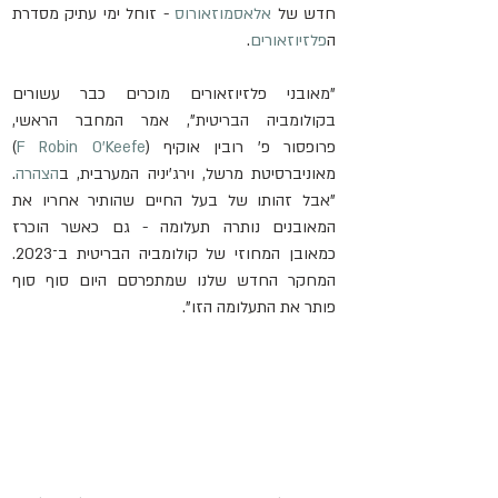
חדש של 
אלאסמוזאורוס
 - זוחל ימי עתיק מסדרת 
ה
פלזיוזאורים
.
"מאובני פלזיוזאורים מוכרים כבר עשורים 
בקולומביה הבריטית", אמר המחבר הראשי, 
פרופסור פ' רובין אוקיף (
F Robin O’Keefe
) 
מאוניברסיטת מרשל, וירג'יניה המערבית, ב
הצהרה
. 
"אבל זהותו של בעל החיים שהותיר אחריו את 
המאובנים נותרה תעלומה - גם כאשר הוכרז 
כמאובן המחוזי של קולומביה הבריטית ב־2023. 
המחקר החדש שלנו שמתפרסם היום סוף סוף 
פותר את התעלומה הזו".