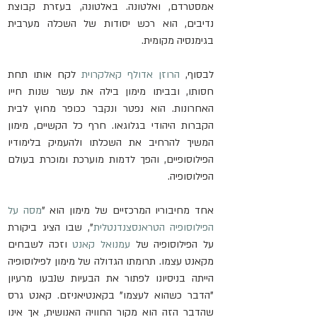
אמסטרדם, ואלטונה. באלטונה, בעזרת קבוצת 
נדיבים, הוא רכש יסודות של השכלה מערבית 
בגימנסיה מקומית.
לבסוף, 
הרוזן אדולף קאלקרוית
 לקח אותו תחת 
חסותו, ובביתו מימון בילה את עשר שנות חייו 
האחרונות. הוא נפטר ונקבר ככופר מחוץ לבית 
הקברות היהודי בגלוגאו. חרף כל הקשיים, מימון 
המשיך להרחיב את השכלתו ולהעמיק בלימודיו 
הפילוסופיים, והפך לדמות מוערכת ומוכרת בעולם 
הפילוסופיה.
אחד מחיבוריו המרכזיים של מימון הוא "
מסה על 
הפילוסופיה הטראנסצנדנטלית
", שבו הציג ביקורת 
על הפילוסופיה של 
עמנואל קאנט
 וזכה לשבחים 
מקאנט עצמו. תרומתו הגדולה של מימון לפילוסופיה 
הייתה בניסיונו לפתור את הבעיות שנבעו מרעיון 
"הדבר כשהוא לעצמו" בקאנטיאניזם. קאנט גרס 
שהדבר הזה הוא מקור החוויה האנושית, אך אינו 