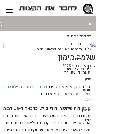
פוסט
כל המאמרים
דן שניידר
כל המאמרים
12 בפבר׳ 2025
זמן קריאה 3 דקות
שלמה מימון
ציוויליזציות
עודכן:
14 בפבר׳ 2025
היסטוריה אישית
מאת: דן שניידר 
מדע
בשבת קראתי את ספרו 
ש. ה. ברגמן
, '
הפילוסופיה 
תודעה
של שלמה מימון
', ספר מדהים... 
חלל
מימון
 היה פילוסוף יהודי בולט מהמאה ה-18, דמות 
מדיסין
מעוררת השראה שהשפיעה רבות על המחשבה 
חוצנים
הפילוסופית, חרף חיים קשים ותלאות רבות. מימון 
נולד למשפחה יהודית מסורתית וקיבל בילדותו חינוך 