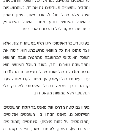
על מושגים פנימיים, כמו אלו של השכל והחושניות, 
והסביר שהשניים משלימים זה את זה, כשהחושניות 
אינה אלא שכל מוגבל. עם זאת, מימון האמין 
שהשכל האנושי נובע מתוך השכל האינסופי, 
שמשמש כמקור לכל ההכרות האפשריות.
בעיניו, השכל האינסופי אינו תלוי במשהו חיצוני, אלא 
יוצר מתוכו את כל מושאי מחשבתו. הוא דימה את 
השכל האינסופי למחשבה מתמטית שבה המושא 
והמחשבה נוצרים יחד, בעוד השכל האנושי הוא 
גרסה מוגבלת של אותו שכל. תפיסה זו מתכתבת 
עם רעיונותיו של קאנט, אך מימון לקח אותה צעד 
קדימה בכך שראה בשכל האינסופי לא רק כלי 
רגולטיבי אלא ממשות מטאפיזית.
מימון גם סטה מדרכו של קאנט בחלוקת המשפטים 
הפילוסופיים. קאנט הבחין בין משפטים אנליטיים 
(המבוססים על זהות פנימית) וסינתטיים (המוסיפים 
ידע חדש). מימון, לעומת זאת, הציע קטגוריה 