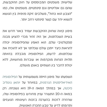
שלישית: משפטים המבוססים על חוק ההיקבעות, 
שהם גם אנליטיים וגם סינתטיים. משפטים אלו, כמו 
"הצבע הוא כחול", משלבים זיקה פנימית בין הנושא 
לנשוא יחד עם קשר סינתטי רחב יותר.
מימון קיווה שחוק ההיקבעות יעמיד באור חדש את 
בעיית השכלתנות, אך היה זהיר מכדי להציע מבנה 
ספקולטיבי שלם. הוא האמין שהפילוסופיה יכולה 
להראות כיצד ייתכן עולם שכלתני אך לא להוכיח את 
שכלתנותו. לדעתו, הפילוסופיה מוגבלת בהיותה 
תלוית הנחות מוקדמות או עובדות מוחשיות, ללא 
יכולת לחבר בין השתיים באופן מושלם.
השפעתו של מימון הייתה משמעותית על 
הפילוסופיה 
האידיאליסטית הגרמנית
, במיוחד על 
יוהאן גוטליב 
פיכטה
, אך במהלך המאה ה-19 היא נשכחה. רק 
במאה ה-20 התעורר עניין מחודש בפילוסופיה שלו, 
שחזרה לזכות בהערכה בזכות רעיונותיו הנועזים 
ותרומתו לדיון על טבע ההכרה האנושית.