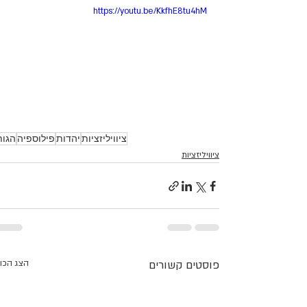
https://youtu.be/KkfhE8tu4hM
ציוויליזציות
יהדות
פילוספיה
הגות
ציוויליזציות
פוסטים קשורים
הצג הכו