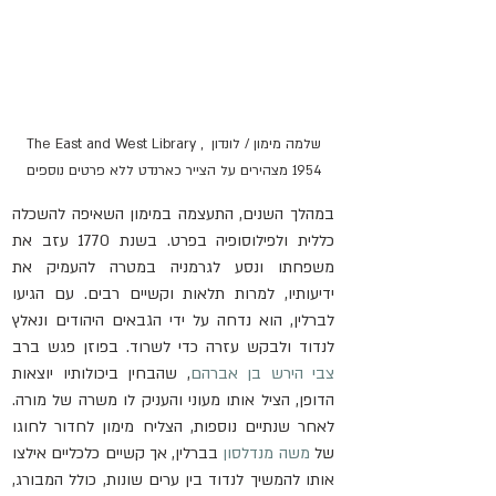
שלמה מימון / לונדון The East and West Library , 
1954 מצהירים על הצייר כארנדט ללא פרטים נוספים
במהלך השנים, התעצמה במימון השאיפה להשכלה 
כללית ולפילוסופיה בפרט. בשנת 1770 עזב את 
משפחתו ונסע לגרמניה במטרה להעמיק את 
ידיעותיו, למרות תלאות וקשיים רבים. עם הגיעו 
לברלין, הוא נדחה על ידי הגבאים היהודים ונאלץ 
לנדוד ולבקש עזרה כדי לשרוד. בפוזן פגש ברב 
צבי הירש בן אברהם
, שהבחין ביכולותיו יוצאות 
הדופן, הציל אותו מעוני והעניק לו משרה של מורה. 
לאחר שנתיים נוספות, הצליח מימון לחדור לחוגו 
של 
משה מנדלסון
 בברלין, אך קשיים כלכליים אילצו 
אותו להמשיך לנדוד בין ערים שונות, כולל המבורג, 