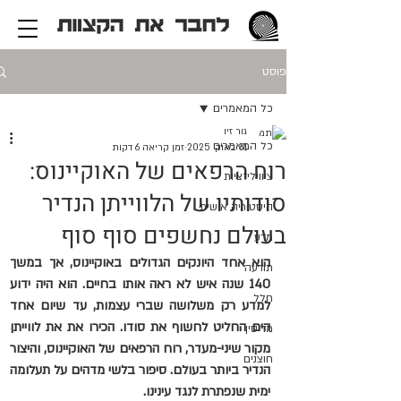
פוסט
כל המאמרים
גור זיו
כל המאמרים
31 באוק׳ 2025
זמן קריאה 6 דקות
רוח הרפאים של האוקיינוס:
ציוויליזציות
סודותיו של הלווייתן הנדיר
היסטוריה אישית
בעולם נחשפים סוף סוף
מדע
הוא אחד היונקים הגדולים באוקיינוס, אך במשך 
תודעה
140 שנה איש לא ראה אותו בחיים. הוא היה ידוע 
חלל
למדע רק משלושה שברי עצמות, עד שיום אחד 
הים החליט לחשוף את סודו. הכירו את את לווייתן 
מדיסין
מקור שיני-מעדר, רוח הרפאים של האוקיינוס, והיצור 
חוצנים
הנדיר ביותר בעולם. סיפור בלשי מדהים על תעלומה 
ימית שנפתרת לנגד עינינו.