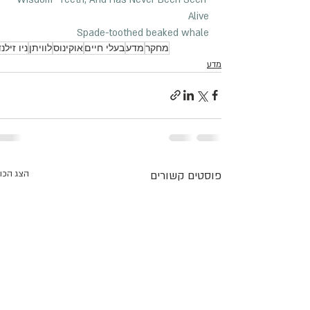
Alive
Spade-toothed beaked whale
מחקר
מדע
בעלי חיים
אוקינוס
לוויתן
ניו זילנ
מדע
פוסטים קשורים
הצג הכו