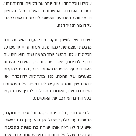
שכולנו נוכל להבין טוב יותר את הלווייתן והתנהגותו". 
בזכות העבודה המשותפת, השלד של הלווייתן 
ישומר ויוצג במוזיאון, ויאפשר לדורות הבאים ללמוד 
על היצור הנדיר הזה.
סיפורו של לווייתן מקור שיני-מעדר הוא תזכורת 
מרגשת ועוצמתית לכמה מעט אנחנו עדיין יודעים על 
הפלנטה שלנו. במשך יותר ממאה שנה, הוא היה שם 
נרדף לנדירות, יצור שהכרנו רק משברי עצמות 
מאובקות על מדפי מוזיאונים. כיום, הודות למקרים 
מצערים של החפה, פניו מתחילות להתבהר. אנו 
יודעים איך הוא נראה, יש לנו רמזים על האנטומיה 
המיוחדת שלו, ואנחנו מתחילים להבין את מקומו 
בעץ החיים המורכב של האוקיינוס. 
כל פרט חדש, כל דגימת רקמה וכל עצם שנחקרת, 
מוסיפים עוד חלק לפאזל. אך הוא עדיין רוח רפאים. 
איש עוד לא ראה אותו שוחה בחופשיות בסביבתו 
הטבעית, צולל אל התהום בחיפוש אחר טרף. איננו 