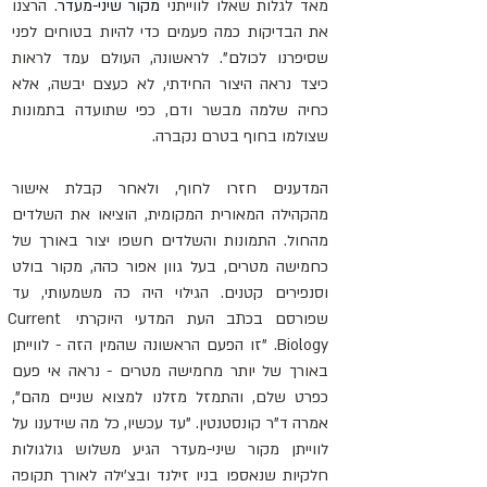
מאד לגלות שאלו לווייתני 
מקור שיני-מעדר
. הרצנו 
את הבדיקות כמה פעמים כדי להיות בטוחים לפני 
שסיפרנו לכולם". לראשונה, העולם עמד לראות 
כיצד נראה היצור החידתי, לא כעצם יבשה, אלא 
כחיה שלמה מבשר ודם, כפי שתועדה בתמונות 
שצולמו בחוף בטרם נקברה. 
המדענים חזרו לחוף, ולאחר קבלת אישור 
מהקהילה המאורית המקומית, הוציאו את השלדים 
מהחול. התמונות והשלדים חשפו יצור באורך של 
כחמישה מטרים, בעל גוון אפור כהה, מקור בולט 
וסנפירים קטנים. הגילוי היה כה משמעותי, עד 
שפורסם בכתב העת המדעי היוקרתי Current 
Biology. "זו הפעם הראשונה שהמין הזה - לווייתן 
באורך של יותר מחמישה מטרים - נראה אי פעם 
כפרט שלם, והתמזל מזלנו למצוא שניים מהם", 
אמרה ד"ר קונסטנטין. "עד עכשיו, כל מה שידענו על 
לווייתן מקור שיני-מעדר הגיע משלוש גולגולות 
חלקיות שנאספו בניו זילנד ובצ'ילה לאורך תקופה 