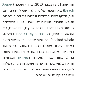
החדשה, 31 בדצמבר 2010, בחוף אופפה (
Opape 
Beach
) באי הצפוני של ניו זילנד. שני לווייתנים, אם 
וגור, נקלעו למים הרדודים ונסחפו אל החוף. למרות 
מאמצי ההצלה, השניים לא שרדו. אנשי המחלקה 
לשימור של ניו זילנד שהגיעו למקום, זיהו אותם, כפי 
הנראה בטעות, כ
לווייתני מקור דרומיים
 (Gray's 
beaked whale), מין נפוץ יחסית של לווייתני מקור 
באזור. לאחר שנטלו דגימות רקמה, כפי שנהוג 
במקרים כאלה, הם קברו את שתי הגופות עמוק 
בחול, מתוך כבוד למסורת ה
מאורית
 המקומית 
הרואה בלווייתנים יצורים קדושים. הדגימות נשלחו 
למעבדה באוניברסיטת אוקלנד, שם המתינו כחצי 
שנה לבדיקה גנטית שגרתית. 