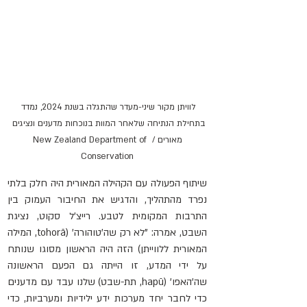
לוויתן מקור שיני-מעדר שהתגלה בשנת 2024, נמדד 
בתחילת הנתיחה שלאחר המוות בנוכחות מדענים ונציגים 
מאורים / New Zealand Department of 
Conservation
שיתוף הפעולה עם הקהילה המאורית היה חלק בלתי 
נפרד מהתהליך, והדגיש את החיבור העמוק בין 
התרבות המקומית לטבע. רייצ'ל סקוט, נציגת 
השבט, אמרה: "לא רק שה'טוהורה' (tohorā, המילה 
המאורית ללווייתן) הזה היה הראשון מסוגו שנותח 
על ידי המדע, זו הייתה גם הפעם הראשונה 
שה'האפו' (hapū, תת-שבט) שלנו עבד עם מדענים 
כדי לחבר יחד מערכות ידע ילידיות ומערביות, כדי 