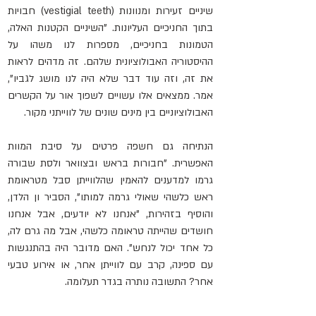
שיניים זעירות ומנוונות (vestigial teeth) חבויות 
בתוך החניכיים העליונות. "השיניים הקטנות האלה, 
הטמונות בחניכיים, מספרות לנו משהו על 
ההיסטוריה האבולוציונית שלהם. זה מדהים לראות 
את זה, וזה עוד דבר שלא היה לנו מושג לגביו", 
אמר. ממצאים אלו עשויים לשפוך אור על הקשרים 
האבולוציוניים בין מינים שונים של לווייתני מקור. 
הנתיחה גם חשפה פרטים על סיבת המוות 
האפשרית. "חבורות בראש ובצוואר ולסת שבורה 
גרמו למדענים להאמין שהלווייתן סבל מטראומת 
ראש כלשהי שאולי גרמה למותו", הסביר ון הלדן, 
והוסיף בזהירות, "אנחנו לא יודעים, אבל אנחנו 
חושדים שהייתה טראומה כלשהי, אבל מה גרם לה, 
כל אחד יכול לנחש". האם מדובר היה בהתנגשות 
עם ספינה, קרב עם לווייתן אחר, או אירוע טבעי 
אחר? התשובה נותרה בגדר תעלומה. 