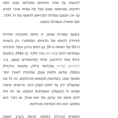
ליבשת. על אחד החופים התגלתה עצם לסת 
חלקית, שנראתה שונה מכל מה שהיה מוכר למדע 
עד אז. העצם נשלחה למוזיאון הלאומי של ניו זילנד, 
שם תוארה ונשכחה כמעט. 
במשך עשרות שנים, זו הייתה ההוכחה הפיזית 
היחידה לקיומו של הלווייתן המסתורי. רק בשנות 
ה-50 של המאה ה-20 צץ רסיס מידע נוסף: גולגולת 
שנפלטה לחוף ב
אי וייט
 בניו זילנד. וב-1986, במקום 
בלתי צפוי לחלוטין, אלפי קילומטרים משם, ב
אי 
רובינזון קרוזו
 שבחופי צ'ילה, נמצאה גולגולת 
נוספת. שלוש פיסות עצם, שהתגלו לאורך יותר 
ממאה שנה, בשלושה מקומות מרוחקים, היו כל מה 
שהעולם ידע על היונק הענק הזה. מדענים שיערו 
שהוא חי במעמקי האוקיינוס השקט, אך לא היה 
להם מושג מה צבעו, מה הוא אוכל, או כיצד הוא 
מתנהג. הוא היה תעלומה מוחלטת.
התפנית הגדולה בסיפור הגיעה בערב השנה 