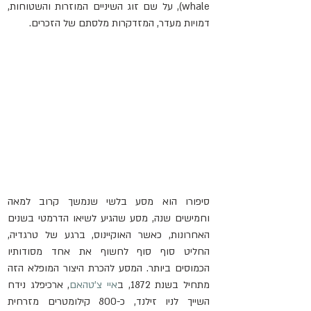
whale), על שם זוג השיניים המוזרות והשטוחות, 
דמויות מעדר, המזדקרות מלסתם של הזכרים. 
סיפורו הוא מסע בלשי שנמשך קרוב למאה 
וחמישים שנה, מסע שהגיע לשיאו הדרמטי בשנים 
האחרונות, כאשר האוקיינוס, ברגע של טרגדיה, 
החליט סוף סוף לחשוף את אחד מסודותיו 
הכמוסים ביותר. המסע להכרת היצור המופלא הזה 
מתחיל בשנת 1872, ב
איי צ'טהאם
, ארכיפלג נידח 
השייך לניו זילנד, כ-800 קילומטרים מזרחית 