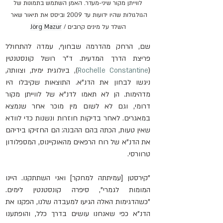
 לווייתן מקור שיני-מעדר. האמן השתמש בתמונות של 
הגולגולות שהיו ידועות עד 2009 וביסס את תיאור שאר 
השלד על מינים קרובים / 
Jörg Mazur
שם, הרחק מהדרמה שבחוף, עמדה להתחולל 
פריצת הדרך המדעית. ד"ר רושל קונסטנטין 
(
Rochelle Constantine
), ביולוגית ימית, וצוותה, 
ניגשו לבחון את הדנ"א. התוצאות שקיבלו היו 
מדהימות. הן לא תאמו לדנ"א של לווייתן מקור 
דרומי, וגם לא לשום מין מוכר אחר שנמצא 
במאגרים. לאחר בדיקות חוזרות ונשנות כדי לוודא 
שאין טעות, הכתה בהם ההבנה: הם החזיקו בידיהם 
את הדנ"א של רוח הרפאים מהאוקיינוס, המספלודון 
טרוורסי. 
"קירסטן [עמיתתה למחקר] ואני השתתקנו. היינו 
המומות לגמרי", סיפרה קונסטנטין לימים. 
"כשהדגימות האלה הגיעו למעבדה שלנו, הפקנו את 
הדנ"א כפי שאנחנו עושים בדרך כלל, והופתענו 