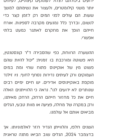
ידועים ביכולתם לצלול לעומקים קיצוניים, לעיתים 
יותר משני קילומטרים, ולעצור את נשימתם למשך 
שעות. הם עולים לפני המים רק לזמן קצר כדי 
לנשום, ובדרך כלל נמנעים מקרבה לספינות. אורח 
חייהם הופך את מחקרם לאתגר כמעט בלתי 
אפשרי. 
ההשערה הרווחת, כפי שהסבירה ד"ר קונסטנטין, 
היא פשוטה ומורכבת בו זמנית: "יכול להיות שהם 
פשוט מין של אוקיינוס פתוח שחי ומת במים 
העמוקים ורק לעיתים נדירות נסחף לחוף. ניו זילנד 
מוקפת באוקיינוסים אדירים. יש חיים ימיים רבים 
שנותרים לא ידועים לנו". נראה כי הלווייתנים האלה 
חיים את כל מחזור חייהם הרחק, הרחק מאיתנו, 
ורק במקרה של מחלה, פציעה או מוות טבעי, הגלים 
מביאים אותם אל עולמנו. 
השנים חלפו, והלווייתן הנדיר חזר לאלמוניותו. אך 
בדצמבר 2024, הגלים שוב הביאו מתנה טראגית 