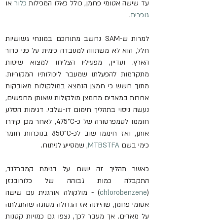
עד שישה אטומי פחמן, כולל כאלו המכילות 
כלור
 או 
גופרית
.
למרות ש-SAM נחשב מתוחכם במונחי גשושיות 
חלל, הוא לא משתווה למעבדה כימית על פני כדור 
הארץ. ועדיין, מפעיליו הצליחו למצוא שיטות 
מתקדמות להפעלתו שמעבר ליכולותיו המקוריות. 
מתוך חשש כי חמצן הנמצא במולקולות מאובקות 
אחרות במאדים מחמצן מולקולות שאותן מחפשים, 
נעשה ניסוי בתהליך חימום דו-שלבי. דגימות הסלע 
חוממו לטמפרטורה של כ-475°C, לאחר מכן קיררו 
אותן, ואז חיממו שוב לכ-850°C בנוכחות חומר 
כימי בשם 
MTBSTFA
, שמסייע לניתוח.
כאשר תהליך זה יושם על דגימת קמברלנד, 
התקבלה כמות גבוהה של כלורובנזן 
(
chlorobenzene
) - מולקולה אורגנית עם שישה 
אטומי פחמן, שהייתה אז הגדולה מסוגה שהתגלתה 
על מאדים. אך מעבר לכך, נצפו גם כמויות קטנות 