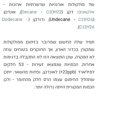
של מולקולות אורגניות שרשרתיות ארוכות - 
אלקאנים
: דקן (
C10H22
Decane - 
), אונדקן 
(
C11H24
Undecane - 
), ודודקן (
Dodecane - 
).
C12H26
תמיד עולה החשש שמדובר בזיהום ממולקולות 
שמקורן בכדור הארץ, אך החוקרים בטוחים שזה 
לא המקרה, שכן התוצאה הזו לא התקבלה בדגימות 
אחרות. הכמויות שנמצאו זעירות - 53 חלקים 
למיליארד (±22ppb) לאונדקן, ופחות מהשאר. ייתכן 
שתהליך החימום עצמו הרס חלק מהחומר - ולכן 
הכמות המקורית הייתה גדולה יותר.