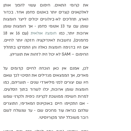
את קרומי התאים. חימום עשוי להפוך אותן 
לאלקאנים קצרים יותר באטום פחמן אחד. בכדור 
הארץ, תהליכים לא-ביולוגיים יכולים לייצר חומצות 
שומן עם עד 13 אטומי פחמן - אך חומצות שומן 
ארוכות יותר, כמו 
חומצה אולאית
 (עם 16 או 18 
פחמנים), נחשבות לאינדיקציה חזקה יותר לחיים. 
אם היו בדגימה חומצות כאלה והן התפרקו בתהליך 
החימום – SAM לא יכול היה לזהות את תוצריהן.
לכן, אמנם אין כאן הוכחה לחיים קדומים על 
מאדים, אך הממצאים מגדילים את הסיכוי לכך שאם 
חיו שם יצורים לפני מיליארדי שנים - תוצריהם, כמו 
חומצות שומן ארוכות, יכלו לשרוד בתוך הסלעים. 
למרות חשיפה ממושכת לקרינה כימית ולקרני שמש 
- אם התקיימו חיים באוקיינוס המאדימי, התוצרים 
שלהם כנראה עוד מחכים שם - עד שנשלח לשם 
רובר משוכלל יותר מקוריוסיטי.