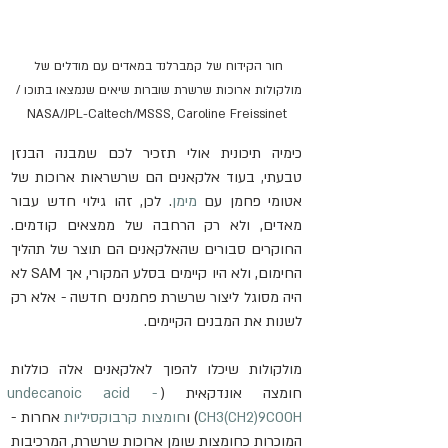
חור הקידוח של קמברלנד במאדים עם מודלים של 
מולקולות ארוכות שרשרת שוברות שיאים שנמצאו בתוכו / 
NASA/JPL-Caltech/MSSS, Caroline Freissinet
כימיה תיכונית אולי תזכיר לכם שמבנה הבנזן 
טבעתי, בעוד אלקאנים הם שרשראות ארוכות של 
אטומי פחמן עם 
מימן
. לכן, זהו גילוי חדש עבור 
מאדים, ולא רק הרחבה של ממצאים קודמים. 
החוקרים סבורים שהאלקאנים הם תוצר של תהליך 
החימום, ולא היו קיימים בסלע המקורי, אך SAM לא 
היה מסוגל ליצור שרשרת פחמנים חדשה - אלא רק 
לשנות את המבנים הקיימים.
מולקולות שיכלו להפוך לאלקאנים אלה כוללות 
חומצה אונדקאית (
 - 
undecanoic acid
CH3(CH2)9COOH
) ו
חומצות קרבוקסיליות
 אחרות - 
המוכרות כחומצות שומן ארוכות שרשרת, המרכיבות 