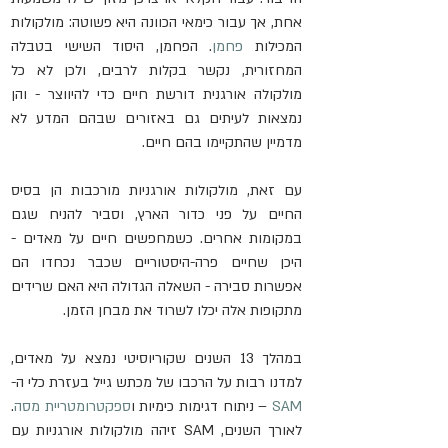
אחת, אך עבור כימאי הכוונה היא פשוטה: מולקולות 
המכילות 
פחמן
. הפחמן, היסוד השישי בטבלה 
המחזורית, נקשר בקלות לרבים, ולכן לא כל 
מולקולה אורגנית דורשת חיים כדי להיווצר - והן 
נמצאות לעיתים גם באזורים שבהם המדע לא 
מדמיין שהתקיימו בהם חיים.
עם זאת, מולקולות אורגניות מורכבות הן בסיס 
החיים על פני כדור הארץ, וסביר להניח שגם 
במקומות אחרים. כשמחפשים חיים על מאדים - 
היכן שחיים פרה-היסטוריים שכבר נכחדו הם 
אפשרות סבירה - השאלה הגדולה היא האם שרידים 
מתקופות אלה יכלו לשרוד את מבחן הזמן.
במהלך 13 השנים שקוריוסיטי נמצא על מאדים, 
למדנו רבות על הרכבו של מכתש גייל בעזרת כלי ה-
SAM
 – ניתוח דגימות כימיות ו
ספקטרומטריית מסה
. 
לאורך השנים, SAM זיהה מולקולות אורגניות עם 