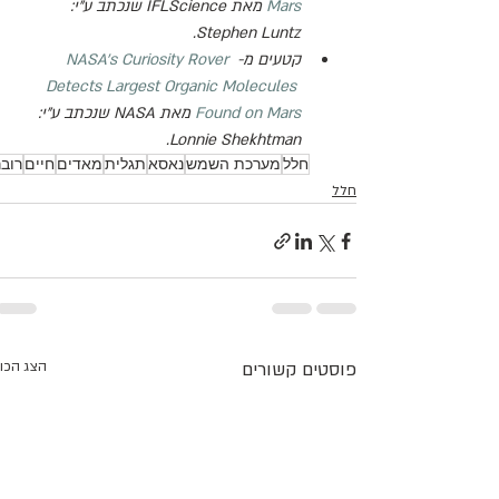
Mars
 מאת 
IFLScience
 שנכתב ע"י: 
.
Stephen Luntz
קטעים מ- 
NASA’s Curiosity Rover 
Detects Largest Organic Molecules 
Found on Mars
 מאת 
NASA
 שנכתב ע"י: 
.
Lonnie Shekhtman
חלל
מערכת השמש
נאסא
תגלית
מאדים
חיים
רובר
חלל
פוסטים קשורים
הצג הכו