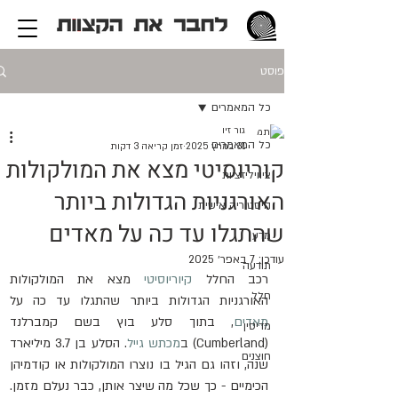
פוסט
כל המאמרים
גור זיו
כל המאמרים
31 במרץ 2025
זמן קריאה 3 דקות
קוריוסיטי מצא את המולקולות
ציוויליזציות
האורגניות הגדולות ביותר
היסטוריה אישית
שהתגלו עד כה על מאדים
מדע
עודכן:
7 באפר׳ 2025
תודעה
רכב החלל 
קיוריוסיטי
 מצא את המולקולות 
חלל
האורגניות הגדולות ביותר שהתגלו עד כה על 
מאדים
, בתוך סלע בוץ בשם קמברלנד 
מדיסין
(Cumberland) ב
מכתש גייל
. הסלע בן 3.7 מיליארד 
חוצנים
שנה, וזהו גם הגיל בו נוצרו המולקולות או קודמיהן 
הכימיים - כך שכל מה שיצר אותן, כבר נעלם מזמן. 