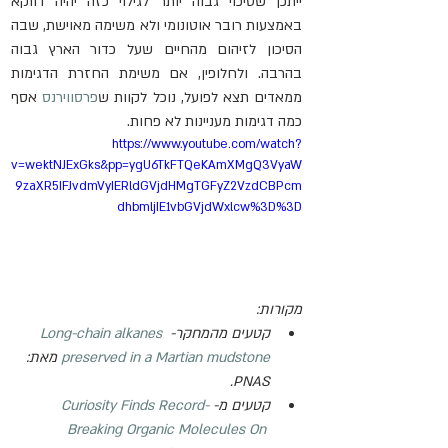
ייתכן שסיכוי גבוה יותר לגילוי כזה יהיה דווקא 
באמצעות רובר אוטונומי ולא משימה מאוישת, שבה 
הסיכון לזיהום מהחיים שעל כדור הארץ גבוה 
בהרבה. ולחלופין, אם משימת החזרת הדגימות 
ממאדים תצא לפועל, נוכל לקוות ש
פרסווירנס
 אסף 
כמה דגימות מעניינות לא פחות.
https://www.youtube.com/watch?
v=wektNJExGks&pp=ygU6TkFTQeKAmXMgQ3VyaW
9zaXR5IFJvdmVyIERldGVjdHMgTGFyZ2VzdCBPcm
dhbmljIE1vbGVjdWxlcw%3D%3D
מקורות:
קטעים מהמחקר- 
Long-chain alkanes 
preserved in a Martian mudstone
 מאת: 
PNAS.
קטעים מ- 
Curiosity Finds Record-
Breaking Organic Molecules On 