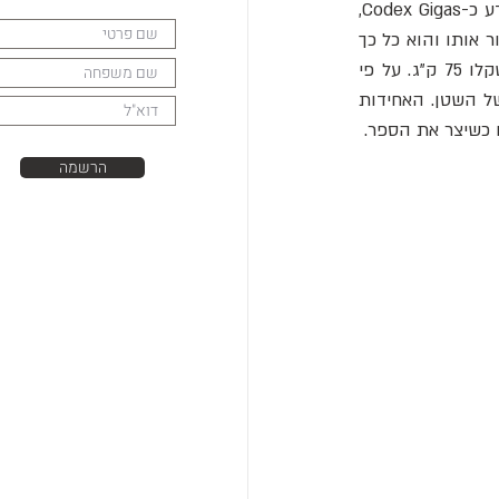
התנ"ך של השטן מפורסם בזכות שני מאפיינים - גודלו וייצוגו הייחודי של השטן. הקודקס נודע כ-Codex Gigas, 
'ספר ענק', בשל גודלו. הוא כל כך גדול שהיה צורך ביותר מ-160 עורות של בעלי חיים כדי ליצור אותו והוא כל כך 
כבד שנדרשים שני אנשים כדי להרים אותו. גובהו 92 ס"מ, רוחבו 50 ס"מ, עוביו 22 ס"מ ומשקלו 75 ק"ג. על פי 
האגדה, כתב היד מימי הביניים נוצר מתוך ברית עם השטן, ולכן לפעמים מכנים אותו התנ"ך של השטן. האחידות 
 כשיצר את הספר.
הרשמה