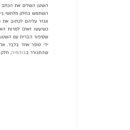
כשיעשו זאת) למרות האג
שהתגורר ב
בוהמיה
, חלק 