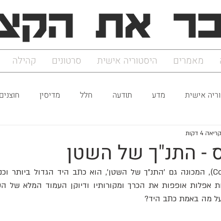
מאמרים
היסטוריה אישית
סרטונים
קהילה
ריה אישית
מדע
תודעה
חלל
מדיסין
חוצנים
יאה 4 דקות
 - התנ"ך של השטן
על מה באמת כתב היד?