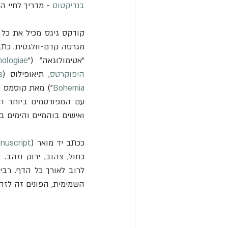
בנדיקטוס
 - מדריך לחיי הנ
קודקס גיגס מכיל את כל 
מגרסה קדם-וולגטית. כתב
"אטימולוגאה" ("
ologiae
היפוקרטס
, תיאופילוס (
s
Bohemia
ואישים בוהמיים והימים ב
ככתב יד מואר (
anuscript
השמימית, הפונים זה לזה.