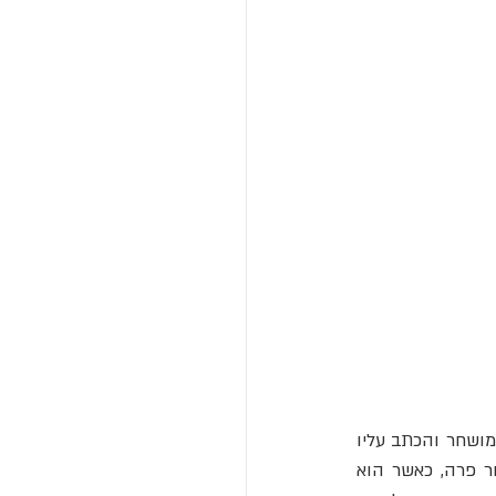
עמוד 577 כולל תמונה יוצאת דופן של השטן, כ-50 ס"מ גובהו. מספר דפים לפני האיור הקלף מושחר והכתב עליו 
בוהק, בשונה משאר הקודקס. הסיבה להשחרה היא חשיפה לשמש: מכיוון שהקלף עשוי עור פרה, כאשר הוא 