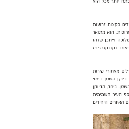
נחשף לאור השמש הוא "משתזף". לכן לאורך כל המאות שהקודקס נחשף לשמש העמוד שנפתח יותר מכל הוא 
השטן מתואר כדמות גדולה ומפלצתית התופסת את הגיהנום כולו. הוא מצוייר עם טפרים גדולים בקצות זרועות 
מושטות, קרניים בעלות קצה אדום, עיניים אדומות קטנות, ראש ירוק ושתי לשונות אדומות ארוכות. הוא מתואר 
. בד זה שימש בדרך כלל בני מלוכה וייתכן שזהו 
הנהון לשטן כנסיך החושך. למרות שדיוקנאות השטן היו תופעה שכיחה באמנות ימי הביניים, תיאורו בקודקס גיגס 
מול השטן יש ייצוג בעמוד מלא של העיר השמימית. היא מוצגת בשכבות של מבנים ומגדלים מאחורי קירות 
אדומים. מגדלים גם מוקרנים מהקירות והעיר השמימית גובלת בשני מגדלים גדולים יותר, כמו דיוקן השטן. דימוי 
זה נועד ככל הנראה לעורר את הרעיונות של תקווה וישועה ולהוות ניגוד לטבעו המרושע של השטן. ביחד, הדיוקן 
והעיר נועדו ככל הנראה לשקף את מה שיחכה לנו אם נחיה חיים טובים או רעים. הטקסט לפני העיר השמימית 
מתייחס לחזרה בתשובה והטקסט אחרי השטן הוא על גירוש שדים. השטן והעיר השמימית הם האיורים היחידים 