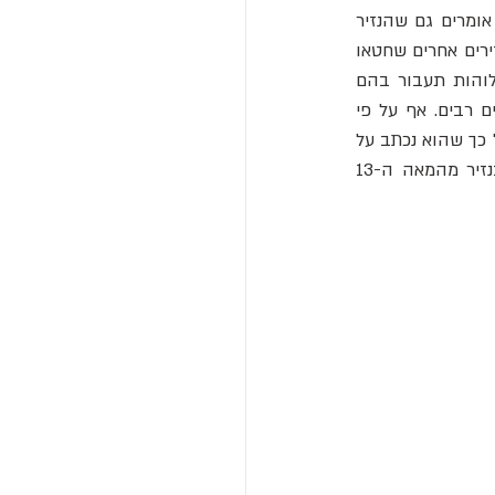
השטן השלים את הכתב עד הבוקר והנזיר הוסיף את תמונתו של השטן כהוקרה על עזרתו. אומרים גם שהנזיר 
השתמש בחלק מלחשי גירוש השדים שיש בכתב היד כדי להוציא את השטן מגופו (בדומה לנזירים אחרים שחטאו 
ונגזר עליהם לכתוב את כל התנ"ך כולו, גם הברית החדשה וגם הישנה, בכתב יד וככה האלוהות תעבור בהם 
, ונחקר על ידי מלומדים רבים. אף על פי 
שסיפור הברית עם השטן הוא די מופרך, ניתוח רמת האחידות של הטקסט הלטיני אכן מעיד על כך שהוא נכתב על 
ידי סופר אחד בלבד. אדם זה אולי לא היה הרמן חסר האחריות, אך ככל הנראה מדובר בנזיר מהמאה ה-13 