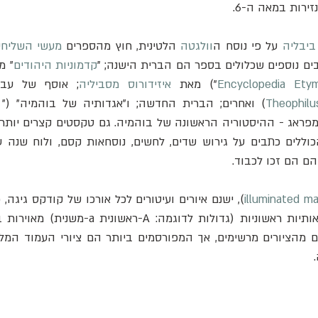
זירות במאה ה-6.
ביבליה
 על פי נוסח ה
וולגטה
 הלטינית, חוץ מהספרים 
מעשי השליחי
ים נוספים שכלולים בספר הם הברית הישנה; "
קדמוניות היהודים
" מ
Encyclopedia Etym
") מאת 
איזידורוס מסביליה
; אוסף של עבוד
Theophilu
) ואחרים; הברית החדשה; ו"אגדותיה של בוהמיה" ("
הם הם זכו לכבוד.
illuminated m