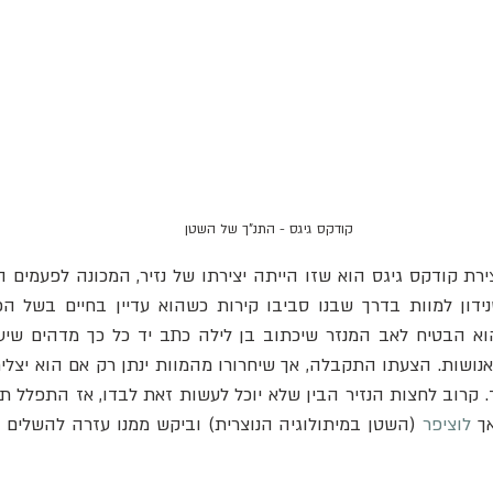
קודקס גיגס - התנ"ך של השטן
ך 
לוציפר