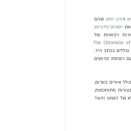
ם
 ו
חזון יוחנן
 שהם 
את 
יוספוס פלביוס
; 
ות רפואיות של 
The Chronicle of 
") מאת קוסמס מפראג - ההיסטוריה הראשונה של בוהמיה. גם טקסטים קצרים יותר נכללים בכתב היד, 
עם המפורסמים ביותר הכוללים כתבים על גירוש שדים, לחשים, נוסחאות קסם, ולוח שנה עם רשימת קדושים 
), ישנם איורים ועיטורים לכל אורכו של קודקס גיגה, כולל איורים באדום, 
כחול, צהוב, ירוק וזהב. אותיות ראשוניות (גדולות לדוגמה: A-ראשונית a-משנית) מאוירות בצורות מתוחכמות, 
לרוב לאורך כל הדף. רבים מהציורים מרשימים, אך המפורסמים ביותר הם ציורי העמוד המלא של השטן והעיר 