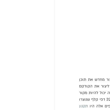
, ייקח לאדם אחד לעבוד ברציפות, ביום ובלילה, חמש שנים כדי ליצור מחדש את תוכן 
קודקס גיגס ביד (ללא האיורים). לכן, באופן ריאלי, יעברו לפחות 25 שנה עד שסופר יצליח ליצור את הקודקס 
מאפס. עם זאת, כל הזמן הזה הכתיבה שמרה על אחידות מדהימה, מההתחלה ועד הסוף. זה יכול להיות מקור 
האגדה שמספרת שהנזיר כתב את זה ביום אחד בלבד. במקור, התנ"ך של השטן הורכב מ-320 דפי קלף שנוצרו 
תקנון 