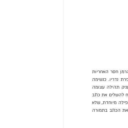
הסיפור שעומד מאחורי יצירת קודקס גיגס הוא שזו הייתה יצירתו של נזיר, המכונה לפעמים הרמן חסר האחריות 
), שנידון למוות בדרך שבנו סביבו קירות כשהוא עדיין בחיים בשל הפרת נדריו. כנשימה 
אחרונה לשם הישרדות הוא הבטיח לאב המנזר שיכתוב בן לילה כתב יד כל כך מדהים שיעניק תהילה עצומה 
למנזר, ויכיל את כל ידע האנושות. הצעתו התקבלה, אך שיחרורו מהמוות ינתן רק אם הוא יצליח להשלים את כתב 
היד המונומנטלי ביום אחד. קרוב לחצות הנזיר הבין שלא יוכל לעשות זאת לבדו, אז התפלל תפילה מיוחדת, שלא 
 (השטן במיתולוגיה הנוצרית) וביקש ממנו עזרה להשלים את הכתב בתמורה 