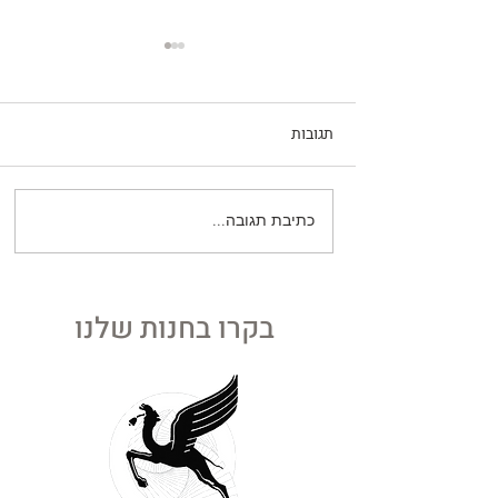
תגובות
כתיבת תגובה...
השריד האחרון: מסע אל תוך
השקט של ירושלים דליטא
בקרו בחנות שלנו