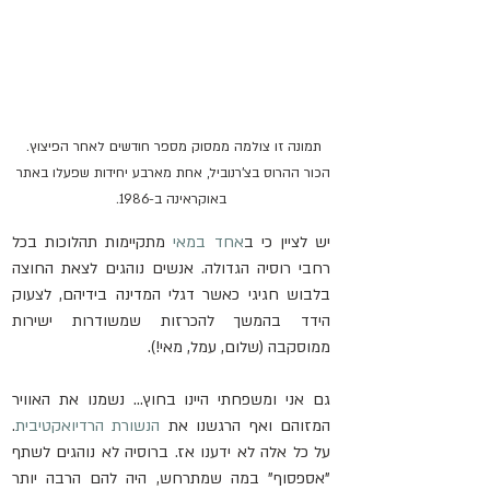
תמונה זו צולמה ממסוק מספר חודשים לאחר הפיצוץ. 
הכור ההרוס בצ'רנוביל, אחת מארבע יחידות שפעלו באתר 
באוקראינה ב-1986.
יש לציין כי ב
אחד במאי
 מתקיימות תהלוכות בכל 
רחבי רוסיה הגדולה. אנשים נוהגים לצאת החוצה 
בלבוש חגיגי כאשר דגלי המדינה בידיהם, לצעוק 
הידד בהמשך להכרזות שמשודרות ישירות 
ממוסקבה (שלום, עמל, מאי!).
גם אני ומשפחתי היינו בחוץ... נשמנו את האוויר 
המזוהם ואף הרגשנו את 
הנשורת הרדיואקטיבית
. 
על כל אלה לא ידענו אז. ברוסיה לא נוהגים לשתף 
"אספסוף" במה שמתרחש, היה להם הרבה יותר 