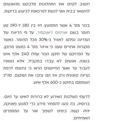
חשוב לקיים את התהלוכות מלבקש מהאנשים 
להישאר בבית ואף לגשת למרפאות לביצוע בדיקות.
בכור מס' 4 אשר התפוצץ, היו בין 180 ל-190 טון 
חומר בשם 
אורניום דיאוקסיד
. על פי הדיווח של 
המדינה נפלטו לאוויר כ-30% מכל החומר. כאשר 
מקורות אחרים טענו כי איזור מס' 4 כמעט מרוקן. 
על הפרויקט של תיקון הכור עמלו 240 אלף איש 
בשנה. אנשים לא עבדו במקביל, אלא נשארו 
לעבוד עד אשר החיישנים הראו כי נחשפו לרמת 
קרינה קיצונית ורק אז הם עזבו את המקום. סה"כ 
השתתפו בתיקון כ-600 אלף איש.
לדעתי השלכות האירוע לא ברורות לאיש עד היום. 
ברוסיה, בה נהגו להסתיר מידע כדי למנוע פאניקה, 
יהיה קשה בימינו לשפוך אור על המספרים 
האמיתיים. 