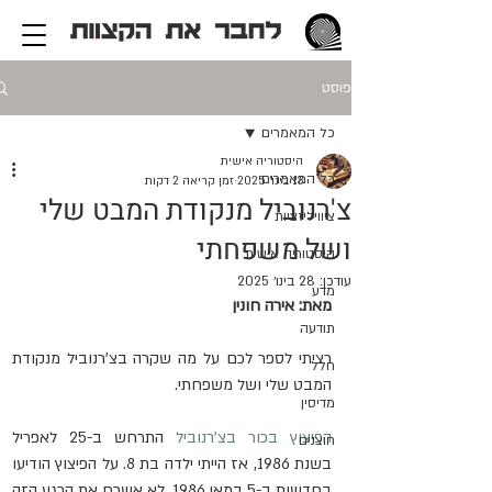
פוסט
כל המאמרים
היסטוריה אישית
כל המאמרים
13 בינו׳ 2025
זמן קריאה 2 דקות
צ'רנוביל מנקודת המבט שלי
ציוויליזציות
ושל משפחתי
היסטוריה אישית
עודכן:
28 בינו׳ 2025
מדע
מאת: אירה חונין
תודעה
רציתי לספר לכם על מה שקרה בצ'רנוביל מנקודת 
חלל
המבט שלי ושל משפחתי.
מדיסין
הפיצוץ בכור בצ'רנוביל
 התרחש ב-25 לאפריל 
חוצנים
בשנת 1986, אז הייתי ילדה בת 8. על הפיצוץ הודיעו 
בחדשות ב-5 במאי 1986, לא אשכח את הרגע הזה 