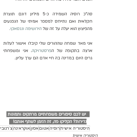
סה"כ רוסיה השמידה כ-5 מיליון דונם תוצרת 
חקלאית ואם נתייחס למספר אמיתי של הנפגעים 
מהפיצוץ הוא יעלה על זה של 
הירושימה ונגסאקי
.
אני מאד שמחה שההורים שלי קיבלו אישור לעלות 
ארצה בתקופה של ה
פרסטרויקה
. אני ומשפחתי 
גרים היום במדינה בה חיי אדם הם ערך עליון.
   יש לכם סיפורים משפחתיים מרתקים ותמונות 
נדירות? הקליקו פה, זה הזמן לשתף אותם!   
היסטוריה אישית
רוסיה
אטום
אסון
אוקראינה
צ'רנובי
היסטוריה אישית