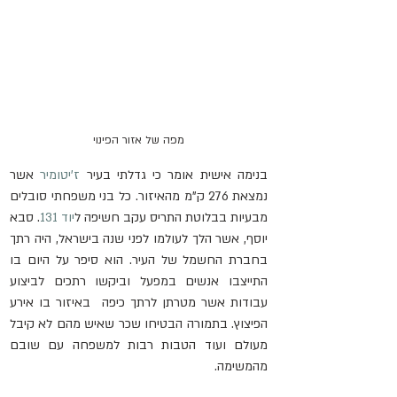
מפה של אזור הפינוי
בנימה אישית אומר כי גדלתי בעיר 
ז'יטומיר
 אשר 
נמצאת 276 ק"מ מהאיזור. כל בני משפחתי סובלים 
מבעיות בבלוטת התריס עקב חשיפה ל
יוד 131
. סבא 
יוסף, אשר הלך לעולמו לפני שנה בישראל, היה רתך 
בחברת החשמל של העיר. הוא סיפר על היום בו 
התייצבו אנשים במפעל וביקשו רתכים לביצוע 
עבודות אשר מטרתן לרתך כיפה  באיזור בו אירע 
הפיצוץ. בתמורה הבטיחו שכר שאיש מהם לא קיבל 
מעולם ועוד הטבות רבות למשפחה עם שובם 
מהמשימה. 