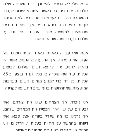
סבא שלי לא הסכים להצטרף כי במשפחה שלנו 
כולם ישנים בבית. גם כאשר הייתה אפשרות לעבוד 
במשמרת שלישית אף אחד מהגברים לא הסכימו. 
כעבור חצי שנה סבא סיפר איך שני החברים 
שהתייצבו למשימה איבדו את השיניים והשיער 
שלהם. כעבור שנה שניהם נפטרו.
אמא שלי עבדה כאחות באחד מבתי חולים של 
העיר, היא סיפרה לי איך הודיעו לכל הנשים אשר היו 
בהריון להגיע מיד לרופא נשים שלהם לביצוע 
הפלות. עוד היא סיפרה כי בכל יום התבצעו כ-65 
הפלות. כל זה כדי למנוע מומים קשים בעקבות 
המוטציות שמתרחשות בגוף עקב החשיפה לקרינה.
אני זוכרת איך הצמחים שינו את צורתם, איך 
גבעולים של 
שן הארי
 הכפילו את הממדים שלהם, 
איך זרקנו כל מה שגדל בשדה אצל סבא, איך 
דיווחו בהמשך על החיות בעלות 7 הרגליים ו-3 
הפנים אשר נולדו באיזורים הסמוכים לאיזור.