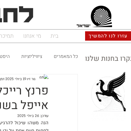
ישראל
בית
מי אנחנו
תמיכה
עזרו לנו להמשיך
כל המאמרים
ציוויליזציות
היסטו
קרו בחנות שלנו
גור זיו
19 ביולי 2025
זמן ק
פרנץ רייכ
אייפל בשנת 2
עודכן:
26 ביולי 2025
לפחות פעם אחת על ידי נו