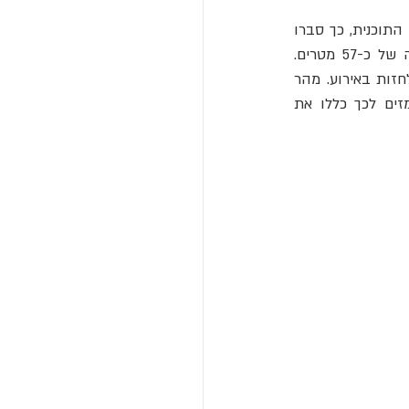
ביום ראשון, 4 בפברואר 1912, רייכלט הזמין זמן ניסוי במגדל אייפל כדי לבחון את ההמצאה. התוכנית, כך סברו 
הרשויות, הייתה שהוא יזרוק בובת ניסוי נוספת מדק התצפית הראשון של המגדל, בגובה של כ-57 מטרים. 
רייכלט, שכבר שבר רגל בעבר במהלך ניסויים קודמים, הזמין עיתונאים, צלמים, וחברים כדי לחזות באירוע. מהר 
מאד התברר לכל הנוכחים, כולל לאנשי האבטחה, שהוא לא מתכוון להשתמש בבובה. רמזים לכך כללו את 