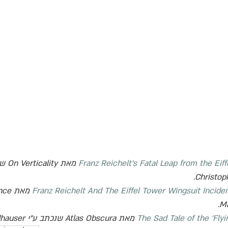
Franz Reichelt’s Fatal Leap from the Eif
 מאת 
On Verticality
 שנ
.
Christop
Franz Reichelt And The Eiffel Tower Wingsuit Inciden
.
M
The Sad Tale of the 'Flyi
 מאת 
Atlas Obscura
 שנכתב ע"י 
dhauser