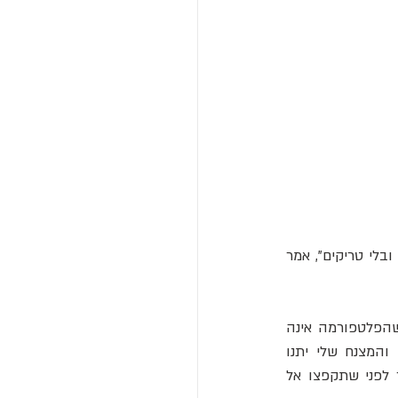
חברים ושומרי ביטחון ניסו לשכנעו לוותר, אך נדחו במהרה. "אני רוצה לבצע את הניסוי בעצמי ובלי טריקים", אמר 
כשהקהל התאסף למטה, חברים ניסו להעלות הסתייגויות טכניות לגבי החליפה, ואף טענו שהפלטפורמה אינה 
גבוהה דיה כדי לאפשר למצנח להיפתח. הוא השיב להם: "תראו איך 72 הקילוגרמים שלי והמצנח שלי יתנו 
לתיאוריה שלכם את ההפרכה המוחצת ביותר", אולי אחד מהדברים האחרונים שתרצו לומר לפני שתקפצו אל 