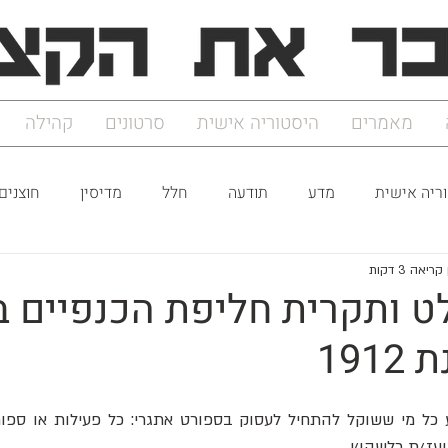
מאמרים
היסטוריה אישית
סרטונים
קהילה
ריה אישית
מדע
תודעה
חלל
מדיסין
חוצנים
ריאה 3 דקות
לט ותקרית חליפת הכנפיים ב
191
עז/ת כלשהו/י.