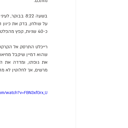
מותכם.
כ-40 שניות, קפץ מהפלטפורמה אל מותו.
מרשים, אך לחלוטין לא מה
com/watch?v=FBN3xfGrx_U