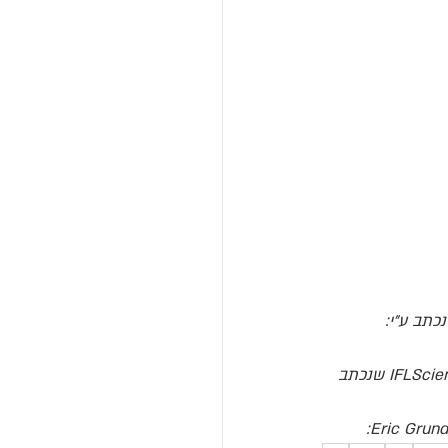
כתב ע"י: 
 מאת IFLScience שנכתב 
:
Eric Grun