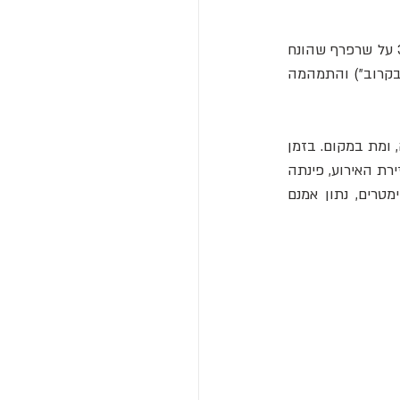
בשעה 8:22 בבוקר, לעיני קהל שנאסף למטה ועיתונאים וצלמים שהוזמנו, עמד רייכלט בן ה-33 על שרפרף שהונח 
על שולחן, בדק את כיוון הרוח על ידי פיזור עיתון קרוע, ואז, אחרי שאמר "à bientôt" ("נתראה בקרוב") והתמהמה 
רייכלט התרסק אל הקרקע בתוך שניות, שבר את ידו ורגלו הימנית, את גולגולתו ועמוד השדרה, ומת במקום. בזמן 
שהוא דמיין שיקבל מחיאות כפיים וייתכן שאף הזמנות לחליפות מהטייסים, המשטרה מיהרה לזירת האירוע, פינתה 
את גופתו, ומדדה את הבור שנותר בקרקע מההתנגשות. הבור היה בעומק של כ־15 סנטימטרים, נתון אמנם 