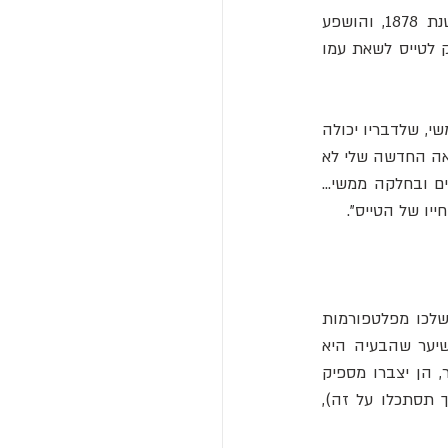
רייכלט היה חייט וממציא, ולעיתים, שני התחומים האלה לא מתמזגים היטב. הוא נולד בשנת 1878, והושפע 
מהישגו של גרנרן כקופץ מצנח, אך רצה ליצור גרסה לבישה של המצנח, שתהיה קלה מספיק לטייס לשאת עמו 
הוא עבד קשה על העיצוב, ובשנת 1912 כבר הייתה בידיו חליפת כנפיים מתקפלת העשויה ממשי, שלדבריו יכולה 
להיפתח ולהוביל לנחיתה בטוחה גם כאשר קופצים מגובה נמוך בהרבה מגובה טיסה. "ההמצאה החדשה שלי לא 
. "היא עשויה בחלקה מבד אטום למים ובחלקה ממשי... 
יו של הטייס".
רייכלט התחיל לבדוק את החליפה שלו באמצעות בובות ניסוי שהושמו בתוך החליפה והושלכו מפלטפורמות 
בגובה של כ-10 מטרים. שוב ושוב, הבובות התרסקו לקרקע. אבל רייכלט, יליד אוסטריה, שיער שהבעיה היא 
פשוט בגובה - לא מספיק גבוה. הוא האמין שאם יוכל להשליך את הבובות מגובה רב יותר, הן יצברו מספיק 
מהירות כדי לאפשר לחליפה להיפתח ולהאט את הנפילה. למרבה המזל או הצער (תלוי איך תסתכלו על זה), 