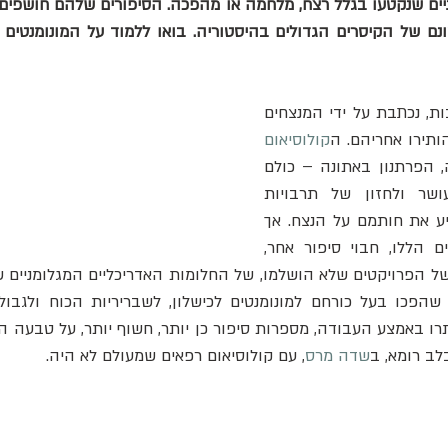
ההיסטוריה, לעיתים קרובות, נכתבת על ידי המנצחים 
תירו אחריהם. ה
קולוסיאום
 בגיזה, הפרתנון באתונה – כולם 
עדים דוממים לכוח, לעושר ולחזון של תרבויות 
ושליטים שהצליחו להטביע את חותמם על הנצח. אך 
בין המונומנטים המפוארים הללו, חבוי סיפור אחר, 
לב רומא, ב
שדה מרס
, עם קולוסיאום רפאים שמעולם לא היה.