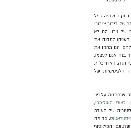
אך המהלך הסמלי והעוצמתי מכל היה ייבוש האגם המלאכותי של נירון. על הקרקעית שיובשה, במקום שהיה סמל 
המותרות הפרטיות של עריץ, הניח אספסיאנוס את היסודות למבנה שהפך לסמל המובהק ביותר של בידור ציבורי 
להמונים: האמפיתיאטרון הפלאבי, הידוע יותר בשם הקולוסיאום. אפילו את פסל הקולוסוס של נירון הם לא 
השמידו, אלא שינו את פניו לפני אל השמש והזיזו אותו לקרבת האמפיתיאטרון החדש, ובכך העניקו למבנה את 
כינויו העתידי. כך, באמצעות הנדסה אזרחית ותכנון עירוני, יצרו הפלאבים את מיתוס היסוד שלהם. הם מחקו את 
נירון לא על ידי השמדה, אלא על ידי החלפה. המסר היה ברור ומוחשי: במקום שבו קיסר אחד בנה אגם לעצמו, 
קיסר אחר בנה זירה לכולם. כל תושב רומאי שנכנס לקולוסיאום חווה בגופו את הנרטיב הפוליטי הזה. האדריכלות 
הפכה לתעמולה קבועה, והריסות הבית המוזהב היו היסודות המוצקים שעליהם נבנתה הלגיטימיות של 
המתח בין חזון אישי למציאות פוליטית לא היה נחלתה של רומא בלבד. דוגמה מרהיבה אף יותר, שנמתחה על פני 
 זאוס האולימפי
, 
האולימפיאון. סיפורו הוא סאגה אפית של התחלות והפסקות, המשקפת את תהפוכות ההיסטוריה של העולם 
סיסטראטוס
. בדומה 
לטונם. הפילוסוף 