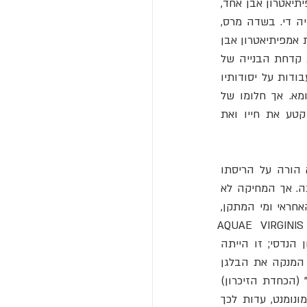
, להעניק לרומא מתנה שתפאר את שמו. העיר כבר התהדרה באמפיתיאטרון אבן אחד, 
), אך עבור קיסר שראה בעצמו אל, אחד לא היה די. בשדה מרס, 
ריאה ירוקה וציבורית בלב העיר שהתמלאה במקדשים, מרחצאות ותיאטראות, הוא החל בבניית אמפיתיאטרון אבן 
 את קדחת הבנייה של 
קליגולה: "הוא... החל בבניית אמפיתיאטרון ליד הספטה". הפרויקט היה כה מאסיבי, עד שהעבודות על יסודותיו 
, שהובילה מים נקיים לתושבי רומא. אך חלומו של 
קליגולה לא נועד להתגשם. בינואר 41 לספירה, פגיון של קושרים מהמשמר הפרטוריאני קטע את חייו ואת 
, עלה לשלטון ופעל במהירות. הוא לא רק נטש את אתר הבנייה, אלא הורה על הריסתו 
המוחלטת של כל מה שכבר נבנה. במקום להמשיך את מורשת קודמו, הוא בחר למחוק אותה. אך המחיקה לא 
הייתה שקטה. קלאודיוס תיקן את אמת המים הפגועה, וכדי לוודא שאיש לא ישכח מי היה האחראי ומי המתקן, 
AQUAE VIRGINIS DISTVRBATOS ) 
CAESAREM" - "...של אמת המים וירגו, שניזוקה על ידי גאיוס קיסר". זה לא היה רק תיקון הנדסי; זו הייתה 
הצהרה פוליטית מחושבת, חקוקה באבן. קלאודיוס הציג את עצמו כשליט האחראי והשקול, המנקה את הבלגן 
" (הכחדת הזיכרון) 
אדריכלי - מחיקת זיכרון באמצעות פירוק אבנים. כך, הקולוסיאום של קליגולה הפך לאנטי-מונומנט, עדות לכך 