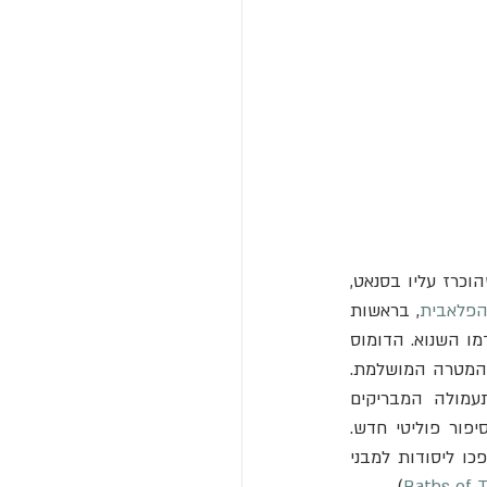
אך גם החלום המוזהב הזה היה בר חלוף. בשנת 68 לספירה, מול מרד צבאי ומשפט מוות שהוכרז עליו בסנאט, 
פלאבית
, בראשות 
. כמו קלאודיוס לפניו, אספסיאנוס הבין שעליו לבסס את שלטונו על ידי מחיקת קודמו השנוא. הדומוס 
אוראה, "הבית השנוא שנבנה משלל אזרחים", כפי שכינה אותו אחד מגיבוריו של טקיטוס, היה המטרה המושלמת. 
הפלאבים יצאו למבצע שיטתי של "החזרת העיר לעם", שהיה למעשה אחד ממהלכי התעמולה המבריקים 
בהיסטוריה. הם לא הסתפקו בהריסה. הם בנו מחדש את המרחב העירוני באופן שיספר סיפור פוליטי חדש. 
הארמון המפואר רוקן מאוצרותיו - משיש, תכשיטים ושנהב. חלליו העצומים מולאו בעפר והפכו ליסודות למבני 
). 
Baths of T