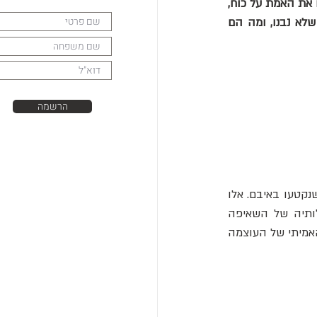
חלומות אדריכליים מגלומניים שנקטעו בגלל רצח, מלחמה או מהפכה. הסיפורים שלהם חושפים את האמת על כוח, 
אמביציה ושבריריות שלטונם של הקיסרים הגדולים בהיסטוריה. בואו ללמוד על המונומנטים שלא נבנו, ומה הם 
הרשמה
מרתק לא פחות: סיפורם של הפרויקטים שלא הושלמו, של החלומות האדריכליים המגלומניים שנקטעו באיבם. אלו 
הם צללים של אמביציה, שהפכו בעל כורחם למונומנטים לכישלון, לשבריריות הכוח ולגבולותיה של השאיפה 
האנושית. אבנים אלו, שנותרו באמצע העבודה, מספרות סיפור כן יותר, חשוף יותר, על טבעה האמיתי של העוצמה 