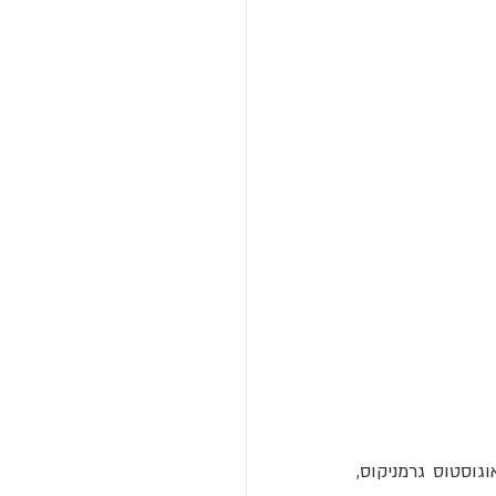
בשנות שלטונו הקצרות והסוערות, בין 37 ל-41 לספירה, החליט הקיסר גאיוס יוליוס קיסר אוגוסטוס גרמניקוס, 