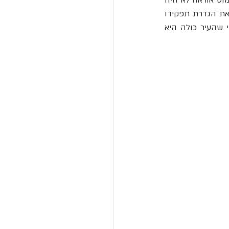
רק בית; הוא היה הצהרה אידאולוגית. נירון הפקיע את לב רומא לשימושו הפרטי, ובכך שינה את הגדרת תפקידו 
", האזרח הראשון, אלא שליט אוטוקרטי, אדון אלוהי שהעיר כולה היא 