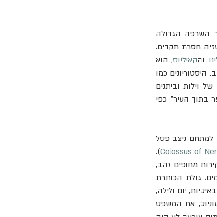
. לאחר השרפה הגדולה 
שכילתה חלקים נרחבים מרומא בשנת 64 לספירה, נירון ניצל את ההזדמנות כדי להגשים פנטזיה חסרת תקדים. 
נו
 וה
קאיליוס
, הוא 
 היסטוריונים כמו 
 וסווטוניוס מתארים פאר כמעט בלתי נתפס. המתחם לא היה בניין אחד, אלא סדרה של וילות וביתנים 
הפזורים בנוף פסטורלי מלאכותי, שכלל יערות, כרמים ושדות מרעה עם עדרי צאן ובקר – "כפר בתוך העיר", כפי 
בלב העמק, במקום בו עומד היום הקולוסיאום, הורה נירון לחפור אגם מלאכותי ענק. בכניסה למתחם ניצב פסל 
). 
Colossus of Ne
הפאר הפנימי עלה על כל דמיון: מאות חדרים שנועדו ברובם למשתאות ואירוח ולא למגורים, קירות מחופים זהב, 
משובצים באבני חן וצדפים, ותקרות שנהב מסתובבות שהמטירו על האורחים פרחים ובשמים. גולת הכותרת 
), שהיה עגול וסבב על צירו באיטיות, יום ולילה, 
בתיאום עם תנועת גרמי השמיים. כשנחנך המבנה, עוד בטרם הושלם, אמר נירון, על פי סווטוניוס, את המשפט 
המפורסם שסיכם את תפיסת עולמו: "טוב, סוף סוף אני יכול להתחיל לחיות כמו בן אדם". הדומוס אוראה לא היה 