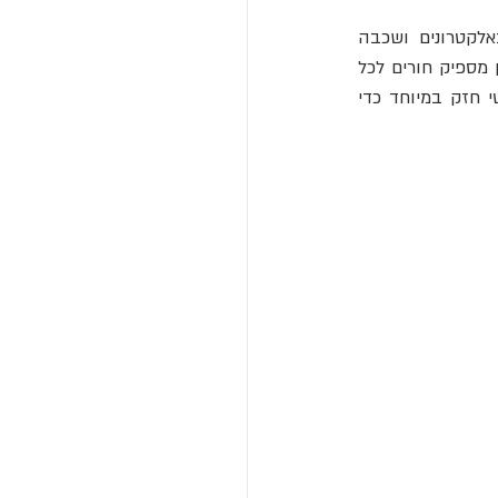
חוקרי המערכת הרכיבו התקן מוליכים למחצה עם שתי שכבות: שכבה עליונה עשירה באלקטרונים ושכבה 
תחתונה עם הרבה חורים זמינים שהאלקטרונים יכולים לנוע אליהם באופן טבעי. הטוויסט? אין מספיק חורים לכל 
האלקטרונים. למרות שסוג זה של מערכת עדיין קשה לתצפית, הצוות השתמש בשדה מגנטי חזק במיוחד כדי 