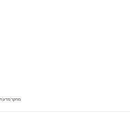
מחקר
מדע
תג