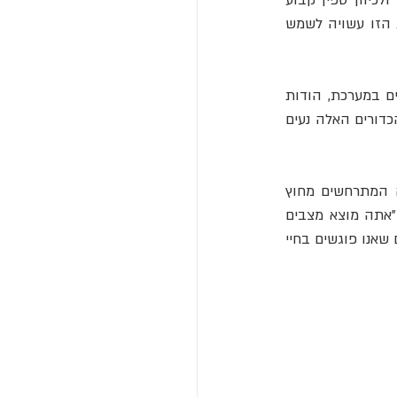
מצב חדש זה חשף כמה מאפיינים מעניינים למדי. לדוגמה, אלקטרונים יקפאו לתבנית צפויה ולכיוון ספין קבוע 
באפס מוחלט ולא ניתן יהיה להפריע להם על ידי חלקיקים אחרים או שדות מגנטיים. היציבות הזו עשויה לשמש 
יתרה מכך, חלקיקים חיצוניים המשפיעים על אלקטרון אחד יכולים להשפיע על כל האלקטרונים במערכת, הודות 
 ארוכת טווח יחסית. זה כמו לזרוק כדור לבן לתוך מקבץ כדורי ביליארד וכל הכדורים האלה נעים 
למרות שכל זה כרוך בפיזיקה ברמה גבוהה מאד, כל תגלית כזו - המוזרויות ומקרי הקצה המתרחשים מחוץ 
לגבולות של אינטראקציות חלקיקים נפוצות - מקרבת אותנו להבנה מלאה של העולם שלנו. "אתה מוצא מצבים 
קוונטיים של חומר הרחק בשוליים האלה, והם הרבה יותר פראיים משלושת המצבים הקלאסיים שאנו פוגשים בחיי 