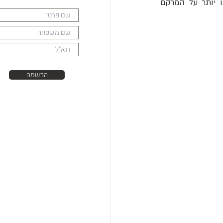
(chiral bose-liquid), וכמו בכל סידור חדש של חלקיקים שאנו מגלים, הוא יכול לספר לנו יותר על המרקם 
הרשמה