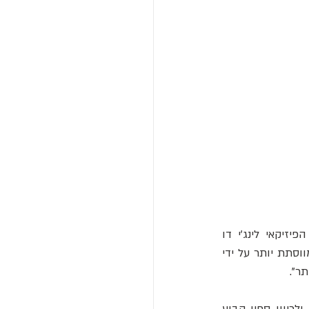
"בקצה הדו-שכבתי של מוליכים למחצה, אלקטרונים וחורים נעים באותן מהירויות", אומר הפיזיקאי לינג'י דו 
) מאוניברסיטת נאנג'ינג בסין. "זה מוביל להובלה דמוית סליל, אשר יכולה להיות מווסתת יותר על ידי 
ר".