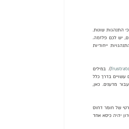
מצבי חומר מתארים כיצד חלקיקים יכולים לקיים אינטראקציה זה עם זה, מה שיוצר מבנים ודרכי התנהגות שונות. 
נעלו אטומים במקום, ויש לכם מוצק. תנו להם לזרום, יש לכם נוזל או גז. נתקו חיבורים טעונים, יש לכם פלזמה. 
הנוף הקוונטי מספק דרכים מוזרות עוד יותר לאינטראקציה בין חלקיקים, מה שמאפשר התנהגויות ייחודיות 
frustra
). במילים 
פשוטות, מדובר במערכת עם אילוצים מובנים שמונעים מחלקיקים לקיים אינטראקציה כפי שהם עשויים בדרך כלל 
(ומכאן התסכול). אילוצים אלה - והתסכול הנובע מכך - יכולים ליצור תוצאות מרגשות עבור מדענים. כאן, 
"זה כמו משחק של כיסאות מוזיקליים, שנועד לתסכל את האלקטרונים", אומר הפיזיקאי התיאורטי של חומר דחוס 
) מאוניברסיטת מסצ'וסטס אמהרסט. "במקום שלכל אלקטרון יהיה כיסא אחד 