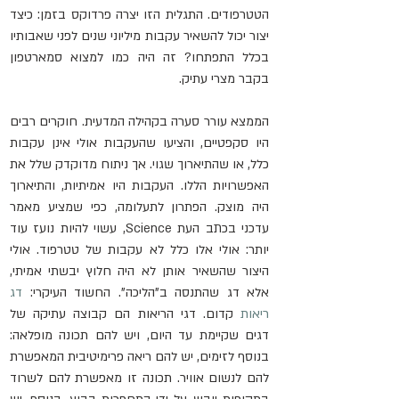
הטטרפודים. התגלית הזו יצרה פרדוקס בזמן: כיצד 
יצור יכול להשאיר עקבות מיליוני שנים לפני שאבותיו 
בכלל התפתחו? זה היה כמו למצוא סמארטפון 
בקבר מצרי עתיק.
הממצא עורר סערה בקהילה המדעית. חוקרים רבים 
היו סקפטיים, והציעו שהעקבות אולי אינן עקבות 
כלל, או שהתיארוך שגוי. אך ניתוח מדוקדק שלל את 
האפשרויות הללו. העקבות היו אמיתיות, והתיארוך 
היה מוצק. הפתרון לתעלומה, כפי שמציע מאמר 
עדכני בכתב העת Science, עשוי להיות נועז עוד 
יותר: אולי אלו כלל לא עקבות של טטרפוד. אולי 
היצור שהשאיר אותן לא היה חלוץ יבשתי אמיתי, 
אלא דג שהתנסה ב"הליכה". החשוד העיקרי: 
דג 
ריאות
 קדום. דגי הריאות הם קבוצה עתיקה של 
דגים שקיימת עד היום, ויש להם תכונה מופלאה: 
בנוסף לזימים, יש להם ריאה פרימיטיבית המאפשרת 
להם לנשום אוויר. תכונה זו מאפשרת להם לשרוד 