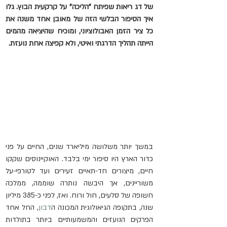
של דג ריאות שפיתח "הליכה" על קרקעית הבוץ. גלו 
איך הסיפור הבלשי הזה של מאובן אחד משנה את 
כל ציר הזמן האבולוציוני, ומוכיח שהיציאה מהמים 
הייתה תהליך הדרגתי ואיטי, ולא קפיצה אחת נועזת.
במשך יותר משלושה מיליארד שנים, החיים על פני 
כדור הארץ היו סיפור ימי בלבד. האוקיינוסים שקקו 
חיים, מיצורים חד-תאיים זעירים ועד לטורפי-על 
משוריינים, אך היבשה נותרה שוממה, ממלכה 
חשופה של סלעים, חול ורוח. ואז, לפני כ-385 מיליון 
שנה, בתקופה הגיאולוגית המכונה ה
דבון
, החל אחד 
הפרקים הנועזים והמשמעותיים ביותר בתולדות 