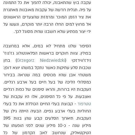
עקבה בוץ שהתאבנה, יכולה להפוך את כל התמונה 
על פיה. תגלית חדשה של עקבות מאובנות מאתגרת 
את ציר הזמן המוכר ומרמזת שהצעדים הראשונים 
אל מחוץ למים החלו הרבה יותר מוקדם, ונעשו על 
ידי יצור מפתיע שלא חשבנו שהיה מסוגל לכך.
הסיפור שלנו מתחיל לא במים, אלא במחצבה 
בפולין. צוות חוקרים בראשות הפלאונטולוג גז'גוז' 
נידז'ווידזקי (
Grzegorz Niedzwiedzki
) בחן 
שכבות סלע עתיקות כאשר נתקל במשהו יוצא דופן: 
משטחי אבן שהיו מכוסים במה שנראה בבירור 
כמסלולי הליכה של בעל חיים בעל ארבע רגליים. 
העקבות היו ברורות, והראו סימנים של כפות רגליים 
ואצבעות. על פי כל הסימנים, אלו היו עקבות של 
טטרפוד
 - קבוצת בעלי החיים הכוללת את כל בעלי 
החוליות בעלי ארבע גפיים. הבעיה הייתה גילן של 
העקבות. תיארוך הסלעים קבע שהן בנות 395 
מיליון שנה - כ-10 מיליון שנים לפני הופעתו של 
הטיקטאליק, שנחשב לאב הקדמון של כל 