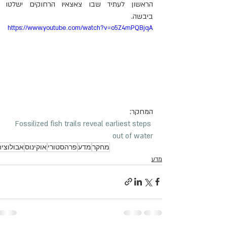
הראשון לעתיד שבו צאצאיו הרחוקים ישלטו 
ביבשה.
https://www.youtube.com/watch?v=o5Z4mPQBjqA
המחקר:
Fossilized fish trails reveal earliest steps 
out of water
מחקר
מדע
פרהסטורי
אוקינוס
אבולוציה
מדע