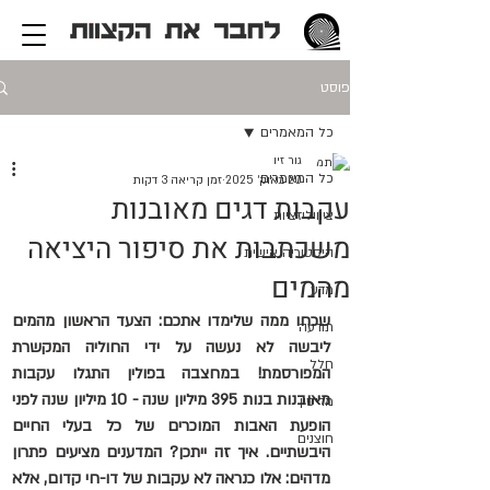
פוסט
כל המאמרים
גור זיו
כל המאמרים
20 באוק׳ 2025
זמן קריאה 3 דקות
עקבות דגים מאובנות
ציוויליזציות
משכתבות את סיפור היציאה
היסטוריה אישית
מהמים
מדע
שכחו ממה שלימדו אתכם: הצעד הראשון מהמים 
תודעה
ליבשה לא נעשה על ידי החוליה המקשרת 
חלל
המפורסמת! במחצבה בפולין התגלו עקבות 
מאובנות בנות 395 מיליון שנה - 10 מיליון שנה לפני 
מדיסין
הופעת האבות המוכרים של כל בעלי החיים 
חוצנים
היבשתיים. איך זה ייתכן? המדענים מציעים פתרון 
מדהים: אלו כנראה לא עקבות של דו-חי קדום, אלא 