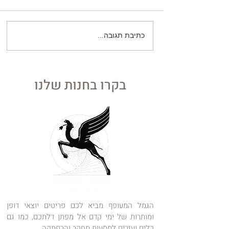
כתיבת תגובה...
הקרב על ה"עצמי": המנגנון
המופלא שמונע מהגוף לטרוף
את עצמו
בקרו בחנות שלנו
הגמל המעופף מביא לכם פריטים יוצאי דופן
ומותרות של ימי קדם אל מפתן דלתכם, כמו גם
כלים ועזרים למסעות מחקר והרפתקה.