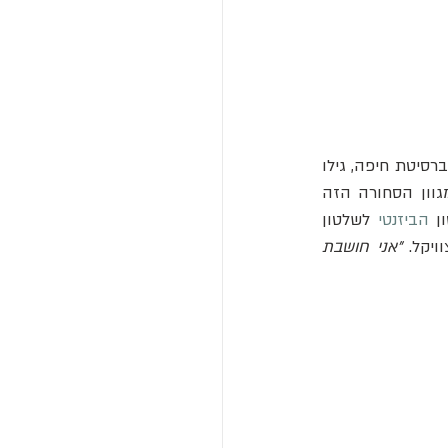
 מאוניברסיטת חיפה, גילו 
 המכילות סחורות כמו זיתים, תמרים, דגים, צנוברים, ענבים וצימוקים. מגוון הסחורה הזה 
ן 
הביזנטי
 לשלטון 
ויקל. 
"אני חושבת 