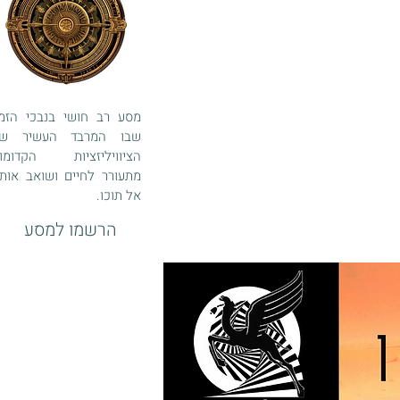
מסע רב חושי בנבכי הזמן
שבו המרבד העשיר ש
הציוויליזציות הקדומו
מתעורר לחיים ושואב אותנ
אל תוכו.
הרשמו למסע