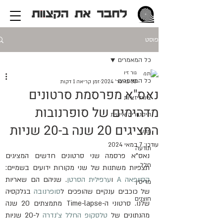
פוסט
כל המאמרים
גור זיו
כל המאמרים
30 באפר׳ 2024
זמן קריאה 1 דקות
נאס"א מפרסמת סרטונים
ציוויליזציות
מדהימים של סופרנובות
היסטוריה אישית
המציגים 20 שנה ב-20 שניות
מדע
עודכן:
7 במאי 2024
תודעה
נאס"א פרסמה שני סרטונים חדשים המציגים 
חלל
תצפיות משתנות של שני מקורות ידועים בשמיים: 
קסיופאה A
 ו
ערפילית הסרטן
. שניהם הם שאריות 
מדיסין
של כוכבים ענקיים שהופכים ל
סופרנובה
 בגלקסיה 
חוצנים
שלנו. סרטוני ה-Time-lapse מתמצתים 20 שנה 
מהנתונים של 
טלסקופ החלל צ'נדרה
 ל-20 שניות 