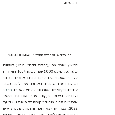
דרמטיות.
 קסיופאה A וערפילית הסרטן / NASA/CXC/SAO
הפיצוץ שיצר את ערפילית הסרטן הופיע בשמיים 
שלנו לפני כמעט 1,000 שנה בשנת 1054. הוא דווח 
על ידי אסטרונומים סינים ורבים אחרים ברחבי 
העולם (היעדר אזכורים באירופה עשוי להיות קשור 
לכנסייה הקתולית). הסופרנובה הותירה אחריה 
פולסר
וצ'נדרה הצליח לעקוב אחר השינויים המאד 
אנרגטיים סביב אובייקט קיצוני זה משנת 2000 עד 
2022. כבר זה יוצא דופן, ותצפיות נוספות יגיעו 
מכיוון שימשיכו לעקוב אחר הסילון הנראה בתצפיות 