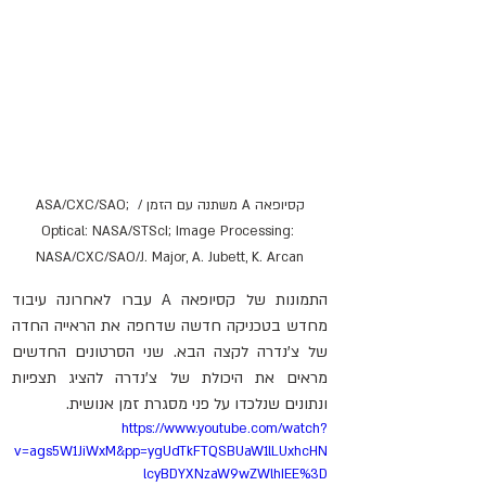
קסיופאה A משתנה עם הזמן / ASA/CXC/SAO; 
Optical: NASA/STScI; Image Processing: 
NASA/CXC/SAO/J. Major, A. Jubett, K. Arcan
התמונות של קסיופאה A עברו לאחרונה עיבוד 
מחדש בטכניקה חדשה שדחפה את הראייה החדה 
של צ'נדרה לקצה הבא. שני הסרטונים החדשים 
מראים את היכולת של צ'נדרה להציג תצפיות 
ונתונים שנלכדו על פני מסגרת זמן אנושית.
https://www.youtube.com/watch?
v=ags5W1JiWxM&pp=ygUdTkFTQSBUaW1lLUxhcHN
lcyBDYXNzaW9wZWlhIEE%3D