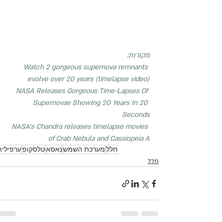
מקורות:
Watch 2 gorgeous supernova remnants 
evolve over 20 years (timelapse video)
NASA Releases Gorgeous Time-Lapses Of 
Supernovae Showing 20 Years In 20 
Seconds
NASA's Chandra releases timelapse movies 
of Crab Nebula and Cassiopeia A
חלל
מערכת השמש
נאסא
טלסקופ
ערפילית
חלל