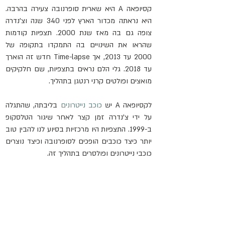
קסיופאה A היא שארית סופרנובה צעירה בהרבה. 
היא נראתה מכדור הארץ לפני 340 שנה וצ'נדרה 
צופה גם בה מאז שנת 2000. תצפיות קודמות 
שהראו את השינויים בה התמקדו בתקופה של 
2000 עד 2013, אך Time-lapse חדש זה הוארך 
עד 2018. גלי הלם נראים בתצפיות, שם חלקיקים 
מואצים ופולטים קרני רנטגן בתהליך.
לקסיופאה A יש 
כוכב נייטרונים
 בליבתה, שהתגלה 
על ידי צ'נדרה זמן קצר לאחר שיגור הטלסקופ 
ב-1999. התצפיות היו מרכזיות בסיוע לנו להבין טוב 
יותר כיצד כוכבים הופכים לסופרנובה וכיצד נוצרים 
כוכבי נייטרונים ופולסרים בתהליך זה.