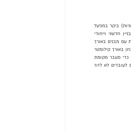
ניות) ביקר במפעל 
 בדטרויט, הוא החליט להרחיב את הייצור על ידי אימוץ טכנולוגיות ייצור חדשניות בבניין חדשני וייחודי 
מבחינה ארכיטקטונית. הבניין עשוי מבטון מזוין, בעל שני חלקים מקבילים, בגובה חמש קומות עם מבנים באורך 
500 מטר המחוברים בשתי רמפות מעוקלות בכל קצה. הרמפות נבנו כדי להגיע למסלול המבחן באורך קילומטר 
אחד על גג הבניין, ששימש לבדיקת המכוניות המשתחררות מהמפעל. המכוניות הורכבו תוך כדי מעבר מקומת 
הקרקע לקומה החמישית. כל קומה הוקדשה לשלב בנייה מסויים ועם פסי ייצור, המאפשרים לעובדים לא לזוז 