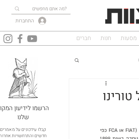
התחברות
מסעות
חנות
חברים
טורינו
הרשמו לידיעון המקוו
שלנו
קבלו עידכונים על מאמרים
 (FIAT או FCA כפי 
חדשים והתרחשויות אחרות
שהיא נקראת כיום), החברה הגדולה באיטליה. FIAT - Fabbrica Italiana Automobili Torino, נוסדה בשנת 1899 