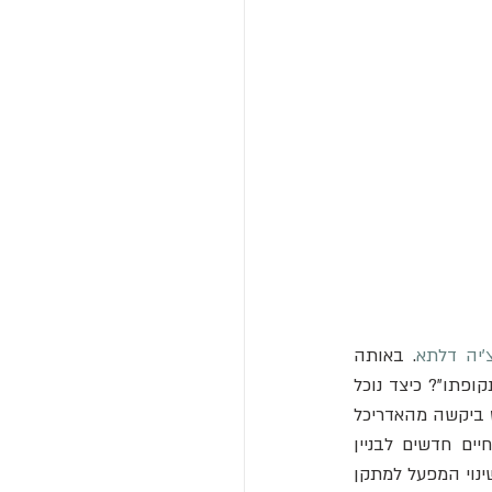
'יה דלתא
. באותה 
נקודת זמן עלתה השאלה - "מה נעשה עם בניין שהיה סמל למודרניות וריתק אנשים רבים בתקופתו"? כיצד נוכל 
לשנות בניין מיושן שנחשב "ארכיאולוגיה תעשייתית" למקום המייצג את טורינו של המחר? פיאט ביקשה מהאדריכל 
 המפורסם בלונדון, להעניק חיים חדשים לבניין 
העצום הזה. התוכנית הייתה שיפוץ מלא של המבנה תוך השארת המבנה המקורי ללא שינוי ושינוי המפעל למתקן 