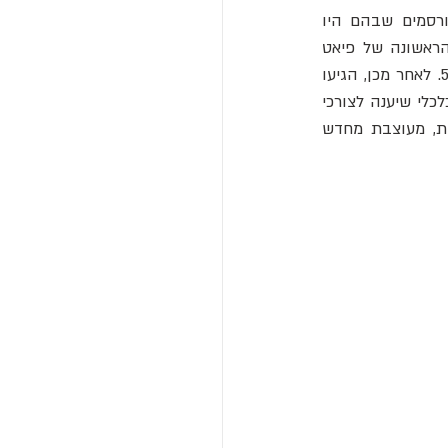
במשך למעלה מ-60 שנה העניק מפעל לינגוטו חיים ליותר מ-80 דגמי רכב שונים, שהמפורסמים שבהם היו 
 (Topolino) האגדי (הגרסה האמיתית הראשונה של פיאט 
500). דגם אחרון זה נבנה משנת 1936 עד 1957 כאשר הוצגה הגרסה החדשה של פיאט 500. לאחר מכן, הגיעו 
מספר דגמים שונים. כולם במטרה להציע לחברה האיטלקית שלאחר המלחמה פתרון גמיש וכלכלי שיענה לצורכי 
ה"פריחה הכלכלית" של איטליה. בשנת 2007 הושקה פיאט 500 חדשה: מודרנית, טכנולוגית, מעוצבת מחדש 