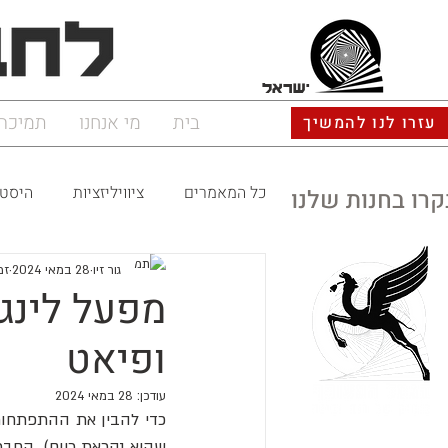
ישראל
בית
מי אנחנו
תמיכה
עזרו לנו להמשיך
כל המאמרים
ציוויליזציות
היסטו
קרו בחנות שלנו
גור זיו
28 במאי 2024
זמן
מפעל לינגו
ופיאט
עודכן:
28 במאי 2024
כדי להבין את ההתפתחות של טורינו במאה ה-20