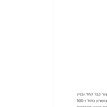
. באותה תקופה, הייצור כבר החל ובניין 
המשרדים הושלם. בזמנו, לינגוטו היה המפעל המתקדם ביותר באירופה עם כ-12,000 עובדי צווארון כחול ו-500 