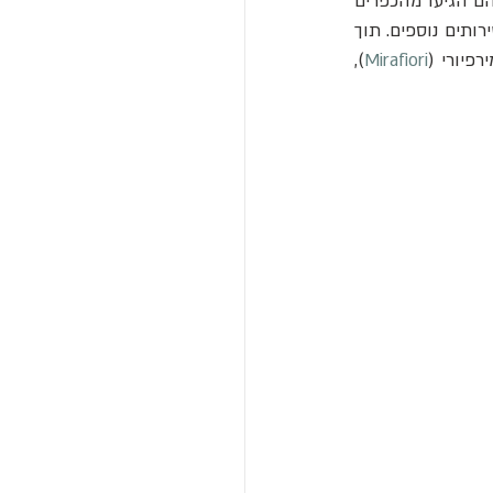
עובדי צווארון לבן שעבדו שלוש משמרות במחזור רצוף. העובדים היו לא רק מטורינו, רבים מהם הגיעו מהכפרים 
או מאזורים אחרים באיטליה. בגלל זרם העובדים, היה צורך לבנות במהרה דיור חדש ולספק שירותים נוספים. תוך 
פיורי (
Mirafiori
), 