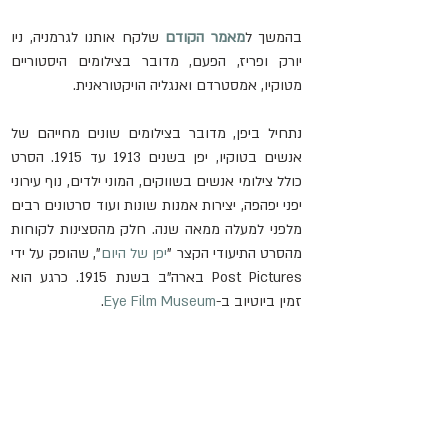
בהמשך ל
מאמר הקודם
 שלקח אותנו לגרמניה, ניו 
יורק ופריז, הפעם, מדובר בצילומים היסטוריים 
מטוקיו, אמסטרדם ואנגליה הויקטוראנית. 
נתחיל ביפן, מדובר בצילומים שונים מחייהם של 
אנשים בטוקיו, יפן בשנים 1913 עד 1915. הסרט 
כולל צילומי אנשים בשווקים, המוני ילדים, נוף עירוני 
יפני יפהפה, יצירות אמנות שונות ועוד סרטונים רבים 
מלפני למעלה ממאה שנה. חלק מהסצינות לקוחות 
מהסרט התיעודי הקצר "
יפן של היום
", שהופק על ידי 
Post Pictures
 בארה"ב בשנת 1915. כרגע הוא 
זמין ביוטיוב ב-
Eye Film Museum
.