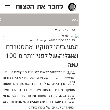
פוסט
כל המאמרים
גור זיו
כל המאמרים
27 בדצמ׳ 2020
זמן קריאה 3 דקות
מסע בזמן לטוקיו, אמסטרדם
ציוויליזציות
ואנגליה של לפני יותר מ-100
היסטוריה אישית
שנה
מדע
זה די סוריאליסטי לראות צילומים מתקופות ישנות - 
תודעה
ספציפית,  מלפני מאה שנה. מצלמות לא היו קרובות 
חלל
למה שהן היום, אבל גם אם הסרטון כולו מעוות 
ומרצד, מדהים לראות איך נראו החיים לפני מאה 
מדיסין
שנה. ובכן, זה רק מעוות ומרצד עד הרגע שהוא 
חוצנים
שבו הוא עובר דרך רשת עצבית מלאכותית ומותאם 
ומשודרג לעיניים של צופה מודרני.