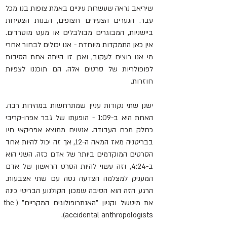
שיריאב נראה שעשרות עיניים באמת צופות בנו מכל 
עבר. הנערים הצעירים חצופים, הבנות הצעירות 
ביישניות, המבוגרים מבולבלים או מעט מוטרדים. 
אין כאן התמקדות מיוחדת - אנו יכולים לבחור אחרי 
מי אנו רוצים לעקוב, ואכן זו הייתה אחת הסיבות 
לפופולריות של סרטים אלה. הם תוכננו לצפיות 
חוזרות.
ישנן שתי נקודות עניין שמתרחשות במהירות רבה. 
האחת היא ב-1:09 - הופעתו של גבר אפרו-קריבי 
כחלק מכח העבודה. אנשים ממוצא אפריקאי חיו 
בבריטניה מאז המאה ה-12, אך זה יכול להיות אחד 
הסרטים המוקדמים ביותר של אדם כזה. השני הוא 
ב-4:24, וזה עשוי להיות הסרט הראשון של אדם 
המעניק למצלמה הצדעה גסה עם שתי אצבעות. 
הרגע הזה הוא הסיבה שמכון הקולנוע הבריטי כינה 
את מיטשל וקניון "האנתרופולוגים המקריים" (the 
accidental anthropologists).