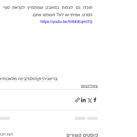
תוכלו גם לצפות במאבק שמתפרץ לקראת סוף 
הסרט. אמיתי או לא? תשפטו אתם.
https://youtu.be/5HbElEqm1TQ
בריטניה
יפן
הולנד
בינה מלאכותית
ציוויליזציות
פוסטים קשורים
הצג הכו