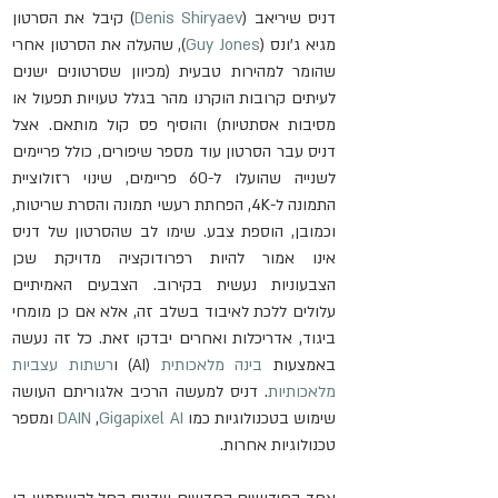
דניס שיריאב (
Denis Shiryaev
) קיבל את הסרטון 
מגיא ג'ונס (
Guy Jones
)
, שהעלה את הסרטון אחרי 
שהומר למהירות טבעית (מכיוון שסרטונים ישנים 
לעיתים קרובות הוקרנו מהר בגלל טעויות תפעול או 
מסיבות אסתטיות) והוסיף פס קול מותאם. אצל 
דניס עבר הסרטון עוד מספר שיפורים, כולל פריימים 
לשנייה שהועלו ל-60 פריימים, שינוי רזולוציית 
התמונה ל-4K, הפחתת רעשי תמונה והסרת שריטות, 
וכמובן, הוספת צבע. שימו לב שהסרטון של דניס 
אינו אמור להיות רפרודוקציה מדויקת שכן 
הצבעוניות נעשית בקירוב. הצבעים האמיתיים 
עלולים ללכת לאיבוד בשלב זה, אלא אם כן מומחי 
ביגוד, אדריכלות ואחרים יבדקו זאת. כל זה נעשה 
באמצעות 
בינה מלאכותית
 (AI) ו
רשתות עצביות 
מלאכותיות
. דניס למעשה הרכיב אלגוריתם העושה 
שימוש בטכנולוגיות כמו 
Gigapixel AI
 ,
DAIN
 ומספר 
טכנולוגיות אחרות.