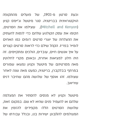
וכעת סרטון מ-1901, של פועלים מהתקופה 
הויקטוראינית בבריטניה. סגר מיטשל וג'יימס קניון 
(
Mitchell and Kenyon
),  שצילמו את הסרטים, 
הקימו את עסק הקולנוע שלהם כדי לנסות להעתיק 
את ההצלחה של יוצרי סרטים דומים כמו האחים 
לומייר בפריז. הקהל שילם כדי לראות סרטים קצרים 
על איך אנשים חיים, עובדים, הולכים ומתקיימים. זה 
היה חלון למציאות אחרת, ובאופן מקרי לחלוטין 
מאה מסרטיהם של מיטשל וקניון נמצאו שמורים 
במרתף בבלקברן, בריטניה, כמעט מאה שנה לאחר 
שצולמו. זהו אוסף של שלושה מהם שחיבר דניס 
שיריאב.
מיטשל וקניון לא מנסים להסתיר את המצלמה 
שלהם או להעמיד פנים שהיא לא שם. במקום זאת, 
שלושת הסרטים הללו מקפידים להזמין את 
המצולמים להתבונן ישירות בנו, ובגלל עבודתו של 