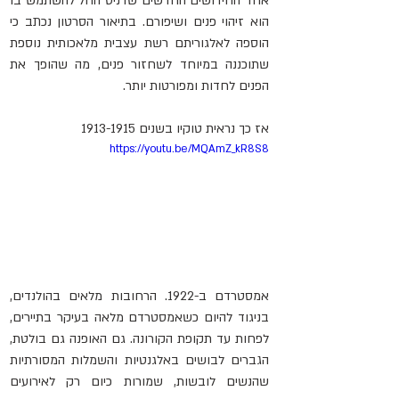
אחד החידושים החדשים שדניס החל להשתמש בו 
הוא זיהוי פנים ושיפורם. בתיאור הסרטון נכתב כי 
הוספה לאלגוריתם רשת עצבית מלאכותית נוספת 
שתוכננה במיוחד לשחזור פנים, מה שהופך את 
הפנים לחדות ומפורטות יותר. 
אז כך נראית טוקיו בשנים 1913-1915
https://youtu.be/MQAmZ_kR8S8
אמסטרדם ב-1922. הרחובות מלאים בהולנדים, 
בניגוד להיום כשאמסטרדם מלאה בעיקר בתיירים, 
לפחות עד תקופת הקורונה. גם האופנה גם בולטת, 
הגברים לבושים באלגנטיות והשמלות המסורתיות 
שהנשים לובשות, שמורות כיום רק לאירועים 