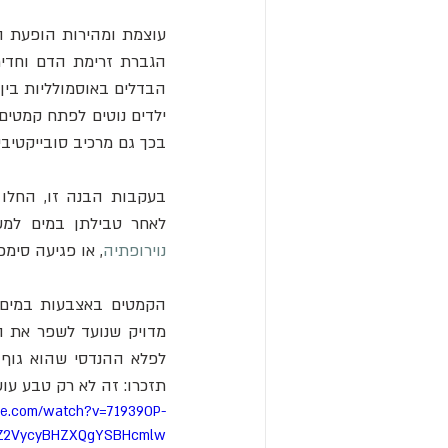
בכך גם מרכיב סובייקטיבי.
לאחר טבילתן במים למש
נוירופתיה
, או פגיעה סימ
תזכרו: זה לא רק טבע עו
be.com/watch?v=71939OP-
Z2VycyBHZXQgYSBHcmlw