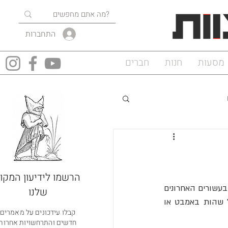
התחברות
מסעות
חנות
חברים
הרשמו לידיעון המקוו
תופעת התקמטות עור האצבעות והבהונות לאחר שהייה ממושכת במים מוכרת לכולנו, אך רק בעשורים האחרונים 
שלנו
החלו המדענים להבין את עומק המנגנון שמאחוריה. מה שנראה כתופעת לוואי אקראית של שהות באמבט או 
קבלו עידכונים על מאמרים
חדשים והתרחשויות אחרות