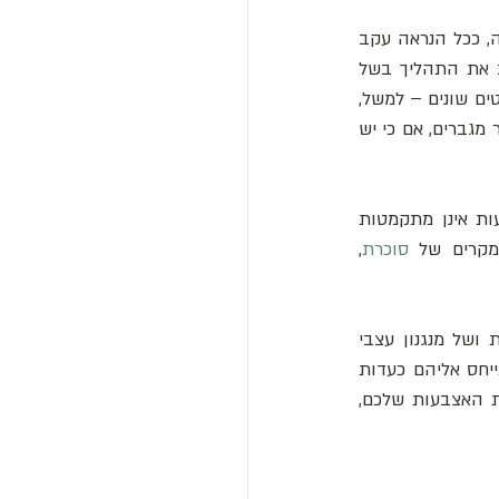
עוצמת ומהירות הופעת הקמטים מושפעות ממאפייני הסביבה. מים חמים מזרזים את התגובה, ככל הנראה עקב 
הגברת זרימת הדם וחדירת המים דרך שכבת העור. מים מלוחים, לעומת זאת, עשויים לעכב את התהליך בשל 
הבדלים באוסמולליות בין מי הסביבה לרקמה. ישנן גם עדויות לכך שתגובה זו משתנה בין פרטים שונים – למשל, 
ילדים נוטים לפתח קמטים מהר יותר ממבוגרים, ונשים לעיתים מדווחות על קמטים עמוקים יותר מגברים, אם כי יש 
בעקבות הבנה זו, החלו רופאים להשתמש בתגובה ככלי לאבחון בעיות עצביות. אם אצבעות אינן מתקמטות 
מקרים של 
סוכרת
, 
הקמטים באצבעות במים אינם סתם תופעה אקראית – הם תוצאה של אבולוציה מתוחכמת ושל מנגנון עצבי 
מדויק שנועד לשפר את הישרדותנו. במקום לראות בהם סתם אקראיות פיזיולוגית, ניתן להתייחס אליהם כעדות 
לפלא ההנדסי שהוא גוף האדם. בפעם הבאה שתצאו מהים או מהאמבט ותסתכלו על קצות האצבעות שלכם, 