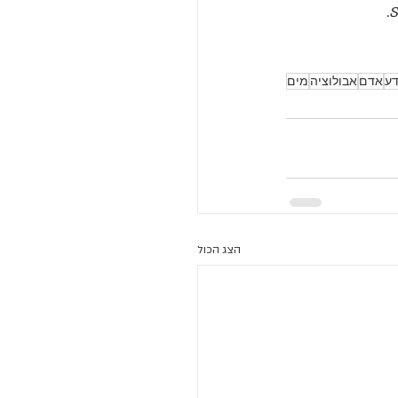
S
ע
אדם
אבולוציה
מים
הצג הכול