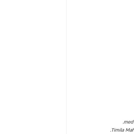
.
med 
.
Timila Mah