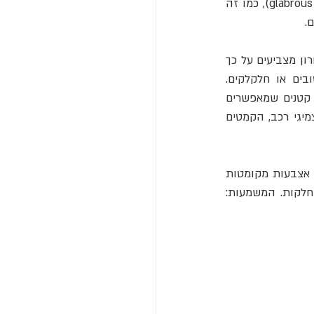
ההבנה שמדובר ברפלקס עצבי מכוון. בנוסף, התהליך מתרחש בעיקר בעור חסר שיער (glabrous skin), כמו זה 
.
מדוע בכלל התפתחה תגובה כזו? כאן מגיע ההיבט האבולוציוני. מחקרים שנעשו בעשור האחרון מצביעים על כך 
שהקמטים מהווים למעשה מנגנון חיכוך טבעי – הם משפרים את האחיזה במשטחים רטובים או חלקלקים. 
החוקרים הדגימו כי דפוס הקמטים דומה לדפוס הידרולוגי של מערכת ניקוז: ישנם "עמקים" קטנים שמאפשרים 
זרימת מים כלפי חוץ, ו"שלוחות" מוגבהות שמגנות על אזורים מסוימים. בדיוק כמו חריצים בצמיגי רכב, הקמטים 
בניסוי שהתפרסם ב־2013 בכתב העת Brain and Behavior, הראו החוקרים כי משתתפים עם אצבעות מקומטות 
הצליחו לתפוס חפצים רטובים במהירות ובדיוק גבוהים יותר מאשר משתתפים עם אצבעות חלקות. המשמעות: 