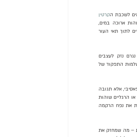
ים לשכבת ה
קרטין
, שגורמת לתאים להתנפח ולהתרכך. השערה זו נראתה אינטואיטיבית: לאחר שהות ארוכה במים, 
 (שכבת השומן הדקה שמגנה על העור מפני חדירת מים) נשטפת, ומים חודרים לתוך תאי העור 
אלא שכבר בשנות ה־30 של המאה ה־20 הבחינו רופאים בתופעה יוצאת דופן: כאשר נגרם נזק לעצבים 
הסימפתטיים בכפות הידיים, הקמטים לא הופיעו. מכאן שהמנגנון אינו כימי בלבד, אלא תלוי בשלמות התפקוד של 
המחקרים של השנים האחרונות שינו את ההבנה שלנו מהיסוד. התקמטות העור אינה תהליך פאסיבי, אלא תגובה 
. כאשר כפות הידיים או הרגליים שוהות 
 – כיווץ של כלי הדם הקטנים בעור. הכיווץ מפחית את נפח הרקמה 
מחקר שהתפרסם בשנת 2013 מצא שהקמטים אינם מופיעים באנשים שסובלים מפגיעה עצבית – מה שמחזק את 