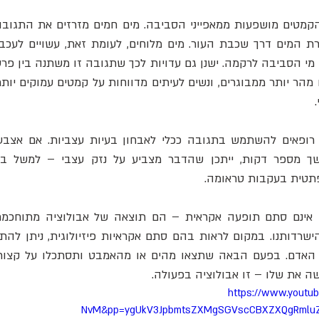
ך מספר דקות, ייתכן שהדבר מצביע על נזק עצבי – למשל ב
פתטית בעקבות טראומה.
שה את שלו – זו אבולוציה בפעולה.
https://www.youtu
NvM&pp=ygUkV3JpbmtsZXMgSGVscCBXZXQgRmlu