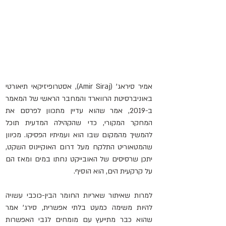
אמיר סיראג' (
Amir Siraj)
, אסטרופיזיקאי תיאורטי 
באוניברסיטת הרווארד והמחבר הראשי של המאמר 
ב-2019, אמר שהוא עדיין מתכוון לפרסם את 
המחקר המקורי, כדי שהקהילה המדעית תוכל 
להמשיך מהמקום שבו הוא ועמיתיו הפסיקו. מכיוון 
שהמטאוריט התלקח מעל דרום האוקיינוס ​​השקט, 
יתכן שרסיסים של האובייקט נחתו במים ומאז הם 
על קרקעית הים, הוא הוסיף.
למרות שאיתור שאריות החומר הבין-כוכבי עשויה 
להיות משימה כמעט בלתי אפשרית, סירג' אמר 
שהוא כבר מתייעץ עם מומחים לגבי האפשרות 