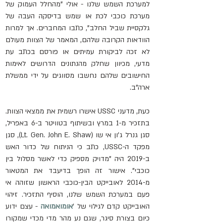
למערכת השמש שלנו - אולי "מהחלל העמוק של 
מערכת כוכבי לכת או שמש בדיסקה העבה של 
גלקסיית שביל החלב", כתבו המחברים. אך למרות 
הוודאות הקרובה שלהם, המאמר של הצוות מעולם 
לא זכה לביקורת עמיתים או פורסם בכתב עת 
מדעי, מכיוון שחלק מהנתונים הדרושים לאימות 
החישובים שלהם נחשבו מסווגים על ידי ממשלת 
ארה"ב.
כעת, מדעני USSC אישרו רשמית את ממצאי הצוות. 
בתזכיר מ-1 במרץ ובשיתוף בטוויטר ב-6 באפריל, 
סגן גנרל ג'ון אי שו (
Lt. Gen. John E. Shaw)
, סגן 
מפקד ה-USSC, כתב כי הניתוח של כדור האש 
ב-2019 היה "מדויק מספיק כדי לאשר מסלול בין 
כוכבי". אישור זה הופך בדיעבד את המטאור 
מ-2014 לאובייקט הבין-כוכבי הראשון שזוהה אי 
פעם במערכת השמש שלנו, הוסיף התזכיר. זיהוי 
האובייקט קדם לגילוי של '
אומואמואה
 - עצם ידוע 
כיום בצורת סיגר, שגם נע מהר מדי מכדי שמקורו 