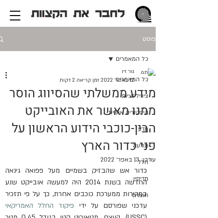
פוסט
כל המאמרים
גור זיו
כל המאמרים
12 באפר׳ 2022
זמן קריאה 2 דקות
מידע ממשלתי שהסיווג הוסר
ציוויליזציות
ממנו מאשר את האובייקט
היסטוריה אישית
הבין-כוכבי הידוע הראשון על
מדע
פני כדור הארץ
תודעה
עודכן:
13 באפר׳ 2022
חלל
כדור אש שהבזיק בשמיים מעל פפואה גינאה 
מדיסין
החדשה בשנת 2014 היה למעשה אובייקט שנע 
במהירות ממערכת כוכבים אחרת, כך על פי תזכיר 
חוצנים
עדכני שפורסם על ידי 
פיקוד החלל האמריקאי
(USSC). העצם, מטאוריט קטן בגודל 0.45 מטר 