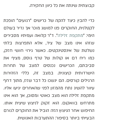
קבוצתית שינתה את כל כיוון החקירה.
כדי להבין כיצד להקה של כרישים "רגועים" הופכת 
לקטלנית, החוקרים פנו למושג מוכר אך נדיר בעולם 
הימי: "
מתקפת זלילה
". ד"ר קלואה ועמיתיו מסבירים 
שזהו אינו מצב של ציד, אלא התפרצות בלתי 
נשלטת של אינסטינקטים. כאשר גירוי חושי חזק, 
כמו ריח דם או קולות של טרף גוסס, מציף את 
סביבתם, הכרישים נכנסים למצב של תחרות 
הישרדותית קיצונית. במצב זה, כללי הזהירות 
הרגילים קורסים. הם ינשכו כל דבר שזז, מתוך דחף 
עיוור להשיג נתח מהמזון לפני שהאחרים יגיעו אליו. 
מתקפת זלילה הוא מצב כאוטי ומסוכן, אך הוא אינו 
מתרחש בוואקום. הוא זקוק לניצוץ שיצית אותו. 
החיפוש אחר הניצוץ הזה הוביל את החוקרים לגורם 
הבעייתי ביותר בסיפור: ההתערבות האנושית.