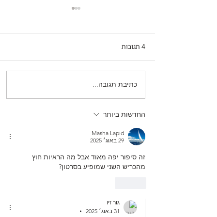
4 תגובות
כתיבת תגובה...
הקרב על ה"עצמי": המנגנון
המופלא שמונע מהגוף לטרוף
את עצמו
החדשות ביותר
Masha Lapid
29 באוג׳ 2025
זה סיפור יפה מאוד אבל מה הראיות חוץ 
מהכריש השני שמופיע בסרטון?
לייק
גור זיו
31 באוג׳ 2025
•