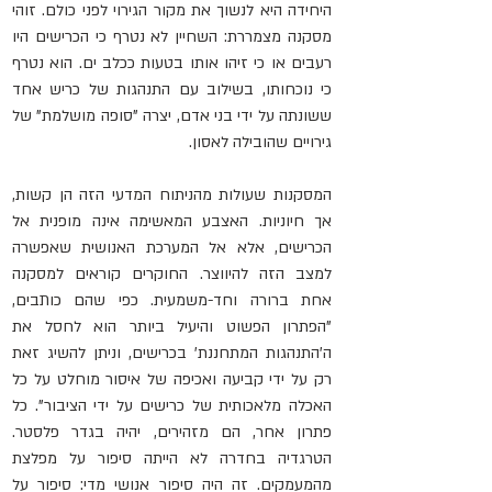
היחידה היא לנשוך את מקור הגירוי לפני כולם. זוהי 
מסקנה מצמררת: השחיין לא נטרף כי הכרישים היו 
רעבים או כי זיהו אותו בטעות ככלב ים. הוא נטרף 
כי נוכחותו, בשילוב עם התנהגות של כריש אחד 
ששונתה על ידי בני אדם, יצרה "סופה מושלמת" של 
גירויים שהובילה לאסון.
המסקנות שעולות מהניתוח המדעי הזה הן קשות, 
אך חיוניות. האצבע המאשימה אינה מופנית אל 
הכרישים, אלא אל המערכת האנושית שאפשרה 
למצב הזה להיווצר. החוקרים קוראים למסקנה 
אחת ברורה וחד-משמעית. כפי שהם כותבים, 
"הפתרון הפשוט והיעיל ביותר הוא לחסל את 
ה'התנהגות המתחננת' בכרישים, וניתן להשיג זאת 
רק על ידי קביעה ואכיפה של איסור מוחלט על כל 
האכלה מלאכותית של כרישים על ידי הציבור". כל 
פתרון אחר, הם מזהירים, יהיה בגדר פלסטר. 
הטרגדיה בחדרה לא הייתה סיפור על מפלצת 
מהמעמקים. זה היה סיפור אנושי מדי: סיפור על 