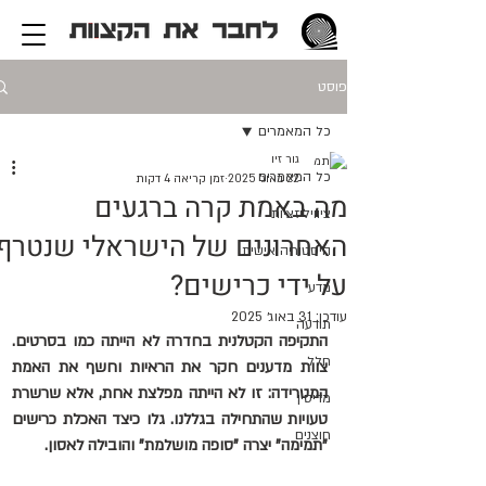
פוסט
כל המאמרים
גור זיו
כל המאמרים
22 באוג׳ 2025
זמן קריאה 4 דקות
מה באמת קרה ברגעים
ציוויליזציות
האחרונים של הישראלי שנטרף
היסטוריה אישית
על ידי כרישים?
מדע
עודכן:
31 באוג׳ 2025
תודעה
התקיפה הקטלנית בחדרה לא הייתה כמו בסרטים. 
חלל
צוות מדענים חקר את הראיות וחשף את האמת 
המטרידה: זו לא הייתה מפלצת אחת, אלא שרשרת 
מדיסין
טעויות שהתחילה בגללנו. גלו כיצד האכלת כרישים 
חוצנים
"תמימה" יצרה "סופה מושלמת" והובילה לאסון.