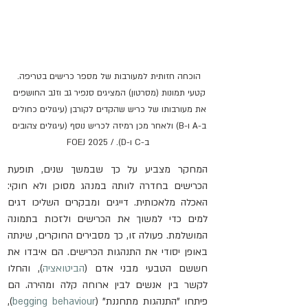
הוכחה חזותית למעורבות של מספר כרישים בטריפה. 
קטעי תמונות (מסרטון) המציגים סנפיר גב וזנב החושפים 
את מעורבותו של כריש שהקדים לקורבן (עיגולים כחולים 
ב-A ו-B) ולאחר מכן רמיזה לכריש נוסף (עיגולים צהובים 
ב-C ו-D). / FOEJ 2025
המחקר מצביע על כך שבמשך שנים, תופעת 
הכרישים בחדרה לוותה במנהג מסוכן ולא חוקי: 
האכלה מלאכותית. דייגים ומבקרים השליכו דגים 
למים כדי למשוך את הכרישים ולזכות בתמונה 
המושלמת. פעולה זו, כך מסבירים החוקרים, שינתה 
באופן יסודי את התנהגות הכרישים. הם איבדו את 
חששם הטבעי מבני אדם (
הביטואציה
), והחלו 
לקשר בין אנשים לבין ארוחה קלה ומהירה. הם 
פיתחו "התנהגות מתחננת" (
begging behaviour
), 