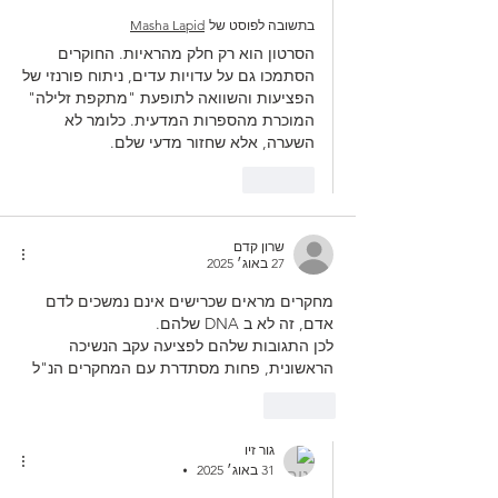
בתשובה לפוסט של
Masha Lapid
הסרטון הוא רק חלק מהראיות. החוקרים 
הסתמכו גם על עדויות עדים, ניתוח פורנזי של 
הפציעות והשוואה לתופעת "מתקפת זלילה" 
המוכרת מהספרות המדעית. כלומר לא 
השערה, אלא שחזור מדעי שלם.
לייק
שרון קדם‬‏
27 באוג׳ 2025
מחקרים מראים שכרישים אינם נמשכים לדם 
אדם, זה לא ב DNA שלהם.
לכן התגובות שלהם לפציעה עקב הנשיכה 
הראשונית, פחות מסתדרת עם המחקרים הנ"ל
לייק
גור זיו
31 באוג׳ 2025
•