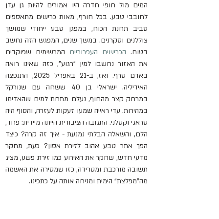
המים מול חופי חדרה היו אמורים להיות גן עדן 
לחובבי טבע. בכל חורף, מאות כרישים מתאספים 
סביב תחנת הכוח, במפגן טבע ייחודי שמושך 
צוללנים וסקרנים. במשך שנים, המפגש הזה נחשב 
בטוח. 
הכרישים העפרוריים
 המרשימים שפוקדים 
את האזור נחשבו למין "רגוע", כזה שאינו רואה 
באדם טרף. ואז, ב-21 באפריל 2025, התנפצה 
האידיליה. ישראלי בן 40 ששחה עם שנורקל 
במרחק קצר מהחוף, נעלם מתחת למים שהאדימו 
במהירות. עדי ראייה שמעו זעקות לעזרה, והסוף היה 
טראגי וקטלני. התגובה הציבורית הייתה מיידית: פחד, 
הלם, והשאלה הבלתי נמנעת - איך זה קרה? כיצד 
הפך אתר טבע אהוב לזירת אסון? כעת, מחקר 
מדעי חדש, שחקר את האירוע כמו זירת פשע, מציג 
תשובה מורכבת ומטרידה, כזו שמסירה את האשמה 
מה"מפלצת" הימית ומניחה אותה על כתפינו.