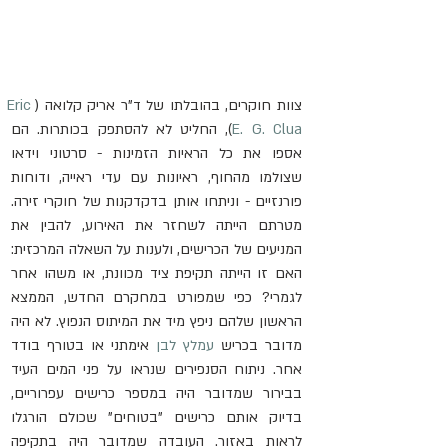
צוות חוקרים, בהובלתו של ד"ר אריק קלואה (
Eric 
E. G. Clua
), החליט לא להסתפק בכותרות. הם 
אספו את כל הראיות הזמינות - סרטוני וידאו 
שצולמו מהחוף, ראיונות עם עדי ראייה, ודוחות 
פורנזיים - וניתחו אותן בדקדקנות של חוקרי זירה. 
מטרתם הייתה לשחזר את האירוע, להבין את 
המניעים של הכרישים, ולענות על השאלה המרכזית: 
האם זו הייתה תקיפת ציד מכוונת, או משהו אחר 
לגמרי? כפי שמפורט במחקרם החדש, הממצא 
הראשון שלהם ניפץ מיד את המיתוס הנפוץ. לא היה 
מדובר בכריש 
עמלץ לבן
 אימתני או בטורף בודד 
אחר. ניתוח הסנפירים שנראו על פני המים העיד 
בבירור שמדובר היה במספר כרישים עפרוריים, 
בדיוק אותם כרישים "בטוחים" שכולם הורגלו 
לראות באזור. העובדה שמדובר היה בתקיפה 