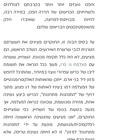
והפכו נועזים יותר ויותר בקרבתם לצוללנים 
ולשחיינים. הכרישים של חדרה הפכו, במידה רבה, 
לחיות מבויתות-למחצה, שאיבדו חלק 
מהאינסטינקטים הבריאים שלהם.
על בסיס הבנה זו, החוקרים מציגים את השערתם 
הטרגית לגבי שרשרת האירועים. השלב הראשון, הם 
מציעים, לא היה כלל תקיפה מכוונת. השחיין, ששחה 
עם 
מצלמת גו פרו
, משך ככל הנראה את תשומת 
ליבו של כריש עפרורי נועז במיוחד, שהתרגל לחפש 
מזון ליד בני אדם. ייתכן שהאותות האלקטרומגנטיים 
של המצלמה דמו בעיניו לאותות של דג פצוע. מתוך 
דחף של "התנהגות מתחננת", הכריש ביצע נשיכה 
אחת, מהירה ומגושמת, שכוונה כנראה למצלמה, אך 
פגעה בטעות בגופו של השחיין. כפי שמציינים 
החוקרים, "אנו מציעים שהנשיכה הראשונה הייתה 
רפלקסיבית/מגושמת, מונעת על ידי 'התנהגות 
מתחננת' למזון". זו לא הייתה נשיכת טריפה, אלא 
טעות הרת אסון.