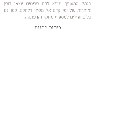
הגמל המעופף מביא לכם פריטים יוצאי דופן
ומותרות של ימי קדם אל מפתן דלתכם, כמו גם
כלים ועזרים למסעות מחקר והרפתקה.
ביקור בחנות
חדש!!!
האם יש לכם סיפורים משפחתיים מרתקים,
תמונות נדירות או מסמכים מרגשים שעוברים מדור
לדור? עכשיו זה הזמן לשתף אותם!
אנו שמחים להכריז על קטגוריה חדשה:
היסטוריה אישית