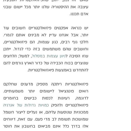
עיצבה את ההיסטוריה שלנו יותר מכל יישום שבני 
אדם תכננו.
יש כנראה אפקטים פיזואלקטריים חשובים עוד 
יותר, אבל אנחנו עדיין לא מבינים אותם לגמרי. 
חלקי גוף רבים, כגון עצמות, הם פיזואלקטריים, 
וחושבים שהם משתמשים בזה כדי לגדול. ייתכן 
שזו הסיבה ל
ניוון עצמות במסלול
, למשל; הלחצים 
שנוצרים בכוח הכבידה של כדור הארץ גורמים להם 
להתחדש באמצעות פיאזואלקטריות.
פיזואלקטריות ריתקה מספיק מדענים שחלקם 
רואים פוטנציאל ליישומים יותר משמעותיים. 
לדוגמה, רעיונות לכסות כבישים בחומרים 
פיזואלקטריים ולהפיק 
כמויות גדולות של אנרגיה
ממכוניות שנוסעות עליהם, או נעליים לייצור חשמל 
שמושכות תשומת לב מדי פעם. עם זאת, דיווחים 
אלו בדרך כלל אינם מביאים בחשבון את חוסר 