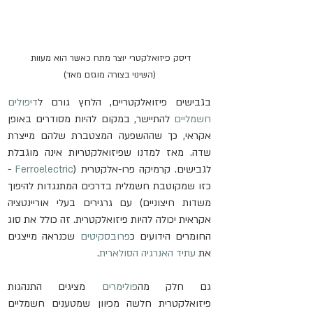
דיסק פיזואלקטרי יוצר מתח כאשר הוא מעוות 
(השינוי בצורה מוגזם מאד)
בגבישים פיזואלקטריים, הלחץ גורם ל
דיפולים 
חשמליים
 להתיישר, במקום להיות מסודרים באופן 
אקראי, כך שההשפעה המצטברת שלהם מייצרת 
שדה. מאז למדנו שפיזואלקטריות אינה מוגבלת 
לגבישים. קרמיקה פרו-אלקטרית (
Ferroelectric
 - 
כזו שמקוטבת חשמלית בדרכים המתנגדות להיפוך 
משדות חיצוניים) עם גרגירים בעלי אוריינטציה 
אקראית יכולה להיות פיזואלקטרית. זה כולל את סוג 
החומרים הידועים כ
פרובסקיטים
 שכנראה מייצגים 
את 
עתיד האנרגיה הסולארית
.
גם חלק מה
פולימרים
 מציגים התנהגות 
פיזואלקטרית חלשה מכיוון שמטענים חשמליים 