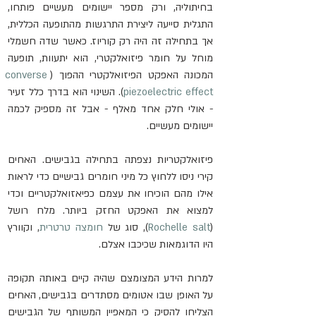
בחיתוליה, ורק מספר יישומים מעשיים פותחו, 
התגלית סייעה ליצירת התרגשות מהתופעה הכללית, 
אך בתחילה זה היה רק ​​קוריוז. כאשר שדה חשמלי 
מוחל על חומר פיזואלקטרי, הוא יתעוות, תופעה 
המכונה האפקט הפיזואלקטרי ההפוך (
converse 
piezoelectric effect
). השינוי הוא בדרך כלל זעיר 
- אולי חלק אחד מאלף - אבל זה מספיק לכמה 
יישומים מעשיים.
פיזואלקטריות נצפתה בתחילה בגבישים. האחים 
קירי ניסו ללחוץ כל מיני חומרים גבישיים כדי לראות 
אילו מהם הוכיחו את עצמם כפיאזואלקטריים וכדי 
למצוא את האפקט החזק ביותר. מלח רושל 
(
Rochelle salt
), סוג של 
חומצה טרטרית
, וקוורץ 
היו הדוגמאות שכיכבו אצלם.
למרות הידע המצומצם שהיה קיים באותה תקופה 
על האופן שבו אטומים מסתדרים בגבישים, האחים 
הצליחו להסיק כי המאפיין המשותף של הגבישים 