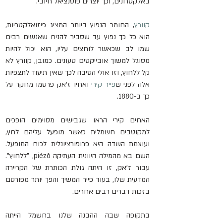
באלקטרונים, וכך יוצרים פוטנציאל חיובי.
קוורץ
, החומר הנפוץ ביותר המציג פיזואלקטריות, 
הוא כל כך נפוץ עד שסביר להניח שאנשים רבים 
שמו לב שכאשר לוחצים עליו, הוא יכול להיות 
מסוגל למשוך אובייקטים טעונים. כמובן, קוורץ לא 
קל ללחוץ, וזו אולי הסיבה לכך שאין תיעוד לתצפיות 
אלה לפני ש
פייר קירי
 ואחיו ז'אק פרסמו מחקר על 
כך ב-1880.
האחים קירי הראו שגבישים מסוימים הופכים 
למקוטבים חשמלית כאשר מופעל עליהם לחץ, 
ועוצמת השדה היא פרופורציונלית לכוח המופעל. 
השם בא מהמילה היוונית העתיקה piézō, "ללחוץ". 
עבור ז'אק, זו היתה גולת הכותרת של הקריירה 
המדעית שלו, בעוד פייר המשיך והפך יותר מפורסם 
בזכות דברים רבים אחרים.
בתקופה שבה ההבנה שלנו בחשמל הייתה 