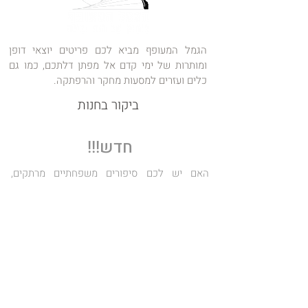
הגמל המעופף מביא לכם פריטים יוצאי דופן
ומותרות של ימי קדם אל מפתן דלתכם, כמו גם
כלים ועזרים למסעות מחקר והרפתקה.
ביקור בחנות
חדש!!!
האם יש לכם סיפורים משפחתיים מרתקים,
תמונות נדירות או מסמכים מרגשים שעוברים מדור
לדור? עכשיו זה הזמן לשתף אותם!
אנו שמחים להכריז על קטגוריה חדשה: