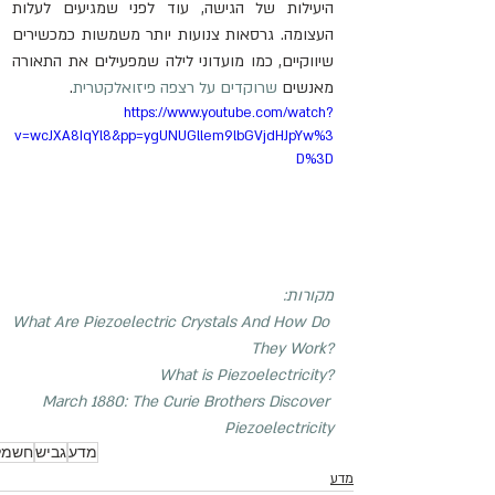
היעילות של הגישה, עוד לפני שמגיעים לעלות 
העצומה. גרסאות צנועות יותר משמשות כמכשירים 
שיווקיים, כמו מועדוני לילה שמפעילים את התאורה 
מאנשים 
שרוקדים על רצפה פיזואלקטרית
.
https://www.youtube.com/watch?
v=wcJXA8IqYl8&pp=ygUNUGllem9lbGVjdHJpYw%3
D%3D
מקורות:
What Are Piezoelectric Crystals And How Do 
They Work?
What is Piezoelectricity?
March 1880: The Curie Brothers Discover 
Piezoelectricity
מדע
גביש
חשמל
מדע