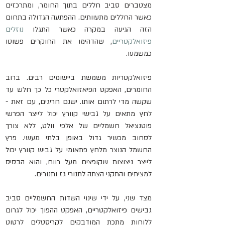
מצטברים סביב חללים בתוך החומר, ומתרכזים 
כאשר החללים מתעוותים. ההפתעה הגדולה בתחום 
הזה הגיעה במקרה כאשר התגלו 
נוזלים 
פיזואלקטריים
, שהדהימו את החוקרים פשוטו 
כמשמעו.
פיזואלקטריות משמשת ביישומים רבים. ברוב 
החומרים, האפקט הפיאזואלקטרי כל כך חלש עד 
שקשה מדי לרתום אותו. ישנם חריגים, עם זאת - 
לחץ מתאים על גבישי קוורץ יכול לייצר הפרשי 
פוטנציאל חשמליים של אלפי וולט, ללא צורך 
לסחוב מכשיר גדול באופן בלתי מעשי. פרץ 
החשמל הנוצר מלחץ פתאומי על גביש קוורץ יכול 
לייצר ניצוצות שקופצים מעל רווח, והוא הבסיס 
למציתים והתקני הצתה לתנורי גז ותנורים.
מצד שני, על ידי שינוי השדות החשמליים סביב 
גבישים פיזואלקטריים, האפקט ההפוך יכול לגרום 
ללוחות מתכת המודבקים לקריסטלים לרטוט 