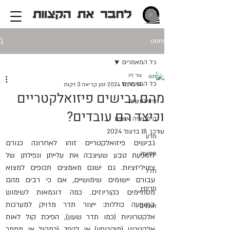
פוסט
כל המאמרים
גור זיו
כל המאמרים
14 בדצמ׳ 2024
זמן קריאה 3 דקות
מהם גבישים פיזואלקטריים
ציוויליזציות
וכיצד הם עובדים?
היסטוריה אישית
עודכן:
18 בדצמ׳ 2024
מדע
גבישים פיזואלקטריים זוהו לאחרונה כגורם 
תודעה
לתופעת טבע שעיצבה את עלייתן ונפילתן של 
ציוויליזציות. גם ישנם מאמצים תכופים למצוא 
חלל
עבורם יישומים שימושיים, אם כי רבים מהם 
מדיסין
מסתיימים כקוריוזים. כמה דוגמאות לשימוש 
בתופעה כוללות: ייצור תדר מדויק למערכות 
חוצנים
אלקטרוניות (כמו תדר שעון), הפיכת קול לאות 
אלקטרוני (מיקרופון) או להפך (רמקול או מתמר 