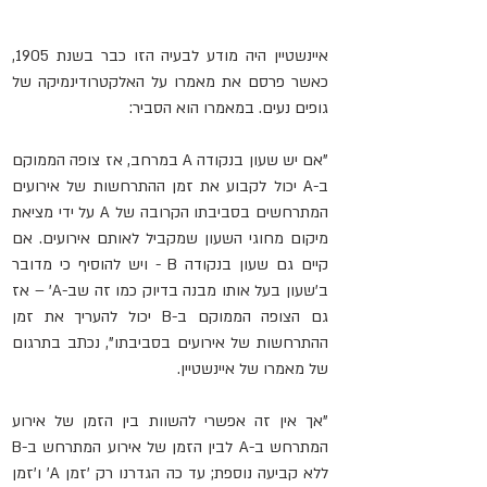
איינשטיין היה מודע לבעיה הזו כבר בשנת 1905, 
כאשר פרסם את מאמרו על האלקטרודינמיקה של 
גופים נעים. במאמרו הוא הסביר:
"אם יש שעון בנקודה A במרחב, אז צופה הממוקם 
ב-A יכול לקבוע את זמן ההתרחשות של אירועים 
המתרחשים בסביבתו הקרובה של A על ידי מציאת 
מיקום מחוגי השעון שמקביל לאותם אירועים. אם 
קיים גם שעון בנקודה B - ויש להוסיף כי מדובר 
ב'שעון בעל אותו מבנה בדיוק כמו זה שב-A' – אז 
גם הצופה הממוקם ב-B יכול להעריך את זמן 
ההתרחשות של אירועים בסביבתו", נכתב בתרגום 
של מאמרו של איינשטיין.
"אך אין זה אפשרי להשוות בין הזמן של אירוע 
המתרחש ב-A לבין הזמן של אירוע המתרחש ב-B 
ללא קביעה נוספת; עד כה הגדרנו רק 'זמן A' ו'זמן 