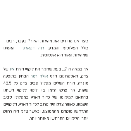
כיצד אנו מודדים את מהירות האור? בעבר, רבים - 
כולל הפילוסוף והמדען 
רנה דקארט
 - האמינו 
שמהירות האור היא אינסופית.
אך במאה ה-17, בעת שחקר את ליקויי הירח 
איו
 של 
צדק, האסטרונום הדני 
אולה רמר
 הבחין בתופעה 
מוזרה. הירח השלים מסלול סביב צדק כל 42.5 
שעות, אך פרקי הזמן בין ליקוי לליקוי השתנו 
בהתאם למיקומו של כדור הארץ במסלולו סביב 
השמש. כאשר צדק היה קרוב לכדור הארץ, הליקויים 
התרחשו מוקדם מהממוצע, וכאשר צדק היה רחוק 
יותר, הליקויים התרחשו מאוחר יותר.