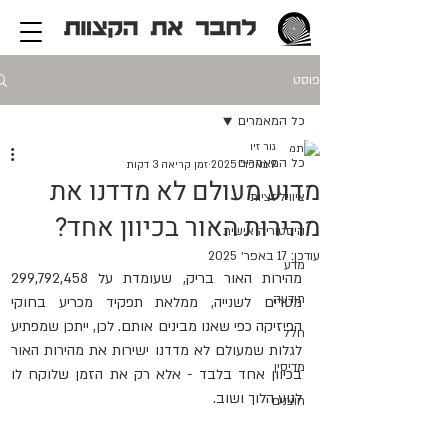
פוסט
כל המאמרים
גור זיו
כל המאמרים
9 באפר׳ 2025
זמן קריאה 3 דקות
מדוע מעולם לא מדדנו את
ציוויליזציות
מהירות האור בכיוון אחד?
היסטוריה אישית
עודכן:
17 באפר׳ 2025
מדע
מהירות האור בריק, שעומדת על 299,792,458 
תודעה
מטרים לשנייה, ממלאת תפקיד מכריע בחוקי 
הפיזיקה כפי שאנו מבינים אותם. לכן, ייתכן שמפתיע 
חלל
לגלות שמעולם לא מדדנו ישירות את מהירות האור 
מדיסין
בכיוון אחד בלבד - אלא רק את הזמן שלוקח לו 
לנוע הלוך ושוב.
חוצנים