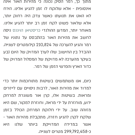
מתוך כך, רמר הסיק נכונה כי מהירות האור אינה 
אינסופית - אלא שלוקח לו זמן להגיע אלינו. הירח 
לא האט את תנועתו כאשר צדק היה רחוק יותר, 
אלא שלאור פשוט לקח זמן רב יותר להגיע אלינו. 
מאוחר יותר, המדען ההולנדי 
כריסטיאן הויגנס
 ניסה 
לחשב את מהירות האור בהתבסס על נתוניו של 
רמר והגיע להערכה של 210,824 קילומטרים לשנייה. 
ההבדל בין החישוב שלו לערך המדויק של היום נבע 
בעיקר מהערכה לא מדויקת של המסלול המדויק של 
כדור הארץ והפרשי הזמן של רמר.
כיום, אנו משתמשים בשיטות מתוחכמות יותר כדי 
למדוד את מהירות האור, לרבות ניסויים עם לייזרים 
ומראות. בשיטות אלו, קרן אור משוגרת למרחק 
ידוע, מוחזרת על ידי מראה, וחוזרת למקור, שם היא 
מזוהה שוב. על ידי חלוקת המרחק הכולל בזמן 
שלקח לקרן להגיע חזרה, מתקבלת מהירות האור - 
אשר במדידה המדוייקת ביותר שלנו היא 
כ-299,792,458 מטרים לשנייה.