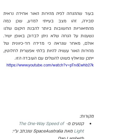
בעוד שההנחה לפיה מהירות האור אחידה נראית 
סבירה, זהו מצב בעייתי למדע, שכן כמה 
מהתיאוריות החשובות ביותר להבנת היקום שלנו 
נשענות על הנחה שלא ניתן לבדוק באופן ישיר. 
אולם, מאחר שנראה כי מדידה חד-כיוונית של 
מהירות האור עשויה להיות בלתי אפשרית לחלוטין, 
ייתכן שניאלץ פשוט להשלים עם העובדה הזו.
https://www.youtube.com/watch?v=pTn6Ewhb27k
מקורות:
קטעים מ- 
The One-Way Speed of 
Light
 מאת 
SpaceAustralia
 שנכתב ע"י: 
Dan Lambeth.