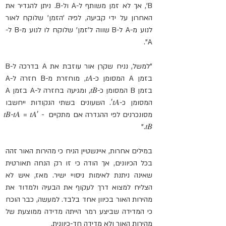
B', אך לא זמן משותף ל-A ול-B. ניתן להגדיר את 
האחרון על ידי קביעה, לפיה 'הזמן' שלוקח לאור 
לנוע מ-A ל-B שווה ל'זמן' שלוקח לו לנוע מ-B ל-
A".
"למשל, נניח שקרן אור עוזבת את A בדרכה ל-B 
בזמן A המסומן כ-𝑡𝐴, מוחזרת מ-B חזרה ל-A 
בזמן B המסומן כ-𝑡𝐵, ומגיעה בחזרה ל-A בזמן A 
המסומן כ-𝑡𝐴′. השעונים בשתי הנקודות ייחשבו 
מסונכרנים לפי ההגדרה אם מתקיים 𝑡𝐵−𝑡𝐴 = 𝑡𝐴′ − 
𝑡𝐵."
במילים אחרות, איינשטיין הניח כי מהירות האור זהה 
בכל הכיוונים, אך הודה כי זו רק הנחה תאורטית 
שאינה ניתנת לאימות ניסויי ישיר. מאז, איש לא 
הצליח למצוא דרך לעקוף את הבעיה ולמדוד את 
מהירות האור בכיוון אחד בלבד. למעשה, כבר הוכח 
כי המדידה שביצע רמר הייתה מדידה ממוצעת של 
מהירות האור ולא מדידה חד-כיוונית.