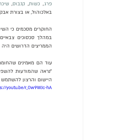
פרג
, 
כשות
, 
קנבוס
, 
שיכרו
באלכוהול, או בצורת אבק
הממריצים הדרושים היה צו
היישום והרצון להשתמש ב
ps://youtu.be/r_0w9WJc-hA