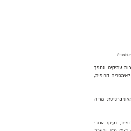
, ביוון העתיקה וברומא מתועד היטב במקורות עתיקים ונתמך 
 שחיו מחוץ לאימפריה הרומית, 
) וביולוגים מאוניברסיטת מריה 
החוקרים זיהו וסיווג 241 חפצים קטנים בצורת כפית שנמצאו ב-116 אתרים מהתקופה הרומית, בעיקר אתרי 
ביצות וקברים בסקנדינביה, גרמניה ופולין של ימינו. לחפצים יש ידיות, לרוב באורך של בין 40 ל-70 מ"מ, וקערה 