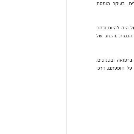
 ופטריות שונות. ניתן היה לצרוך את אלה בצורה נוזלית, בעיקר מומסת 
החוקרים מסכמים כי השימוש בחומרים ממריצים על ידי העמים הגרמאניים של צפון אירופה יכול היה להיות נרחב 
במהלך סכסוכים צבאיים של התקופה הרומית. יתרה מכך, הם מציינים שכדי לספק את הכמות והסוג של 
עוד הם מאמינים שהחומרים הממריצים שימשו כנראה גם למטרות אחרות מלבד לוחמה, כמו ברפואה ובטקסים. 
"נראה שהמודעות להשפעות של סוגים שונים של תכשירים טבעיים על גוף האדם כללה ידע על הופעתם, דרכי 