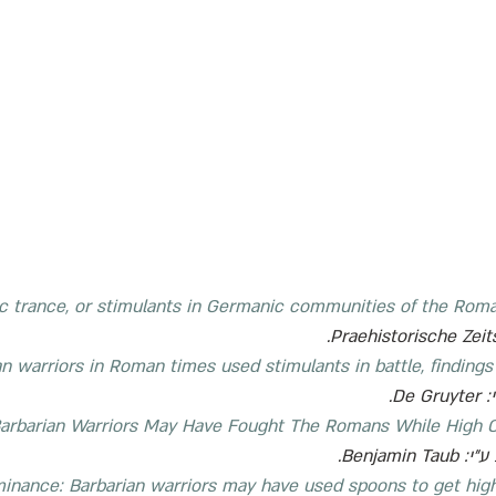
ic trance, or stimulants in Germanic communities of the Rom
.
Praehistorische Zeit
an warriors in Roman times used stimulants in battle, finding
: 
De Gruyter
.
arbarian Warriors May Have Fought The Romans While High 
"י: 
Benjamin Taub
.
inance: Barbarian warriors may have used spoons to get high