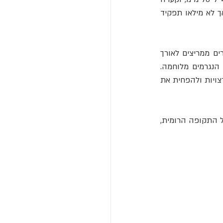
קעורה או דיסק שטוח בגודל של 10 עד 20 מ"מ רוחב. הם היו מחוברים לחגורה של הגבר, אך לא מילאו תפקיד 
כל החפצים הללו נמצאו יחד עם פריטים ששימשו בלחימה. ייתכן שנעשה שימוש נרחב בחומרים ממריצים לאורך 
ההיסטוריה כדי להניע חיילים להגביר את המאמץ שלהם וגם כדי להפחית את הלחץ והפחד הנגרמים מלוחמה. 
הלוחמים יכלו להשתמש בחפצים אלה כדי למדוד את המינון הנכון כדי לייצר את ההשפעות הרצויות ולהפחית את 
פרופ' קוקובסקי ועמיתיו סקרו אילו חומרים ממריצים יכלו להיות זמינים לקהילות הגרמאניות של התקופה הרומית, 