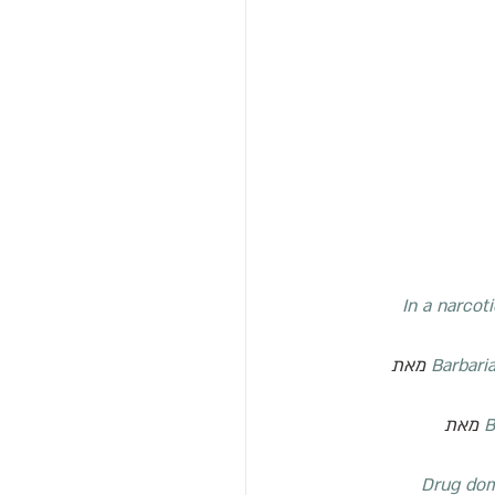
In a narcot
Barbari
 מאת 
B
 מאת 
Drug dom