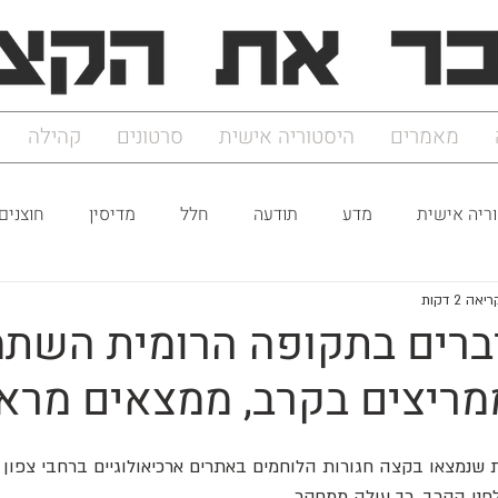
מאמרים
היסטוריה אישית
סרטונים
קהילה
ריה אישית
מדע
תודעה
חלל
מדיסין
חוצנים
אה 2 דקות
ברים בתקופה הרומית השת
מריצים בקרב, ממצאים מרא
פני הקרב, כך עולה ממחקר.